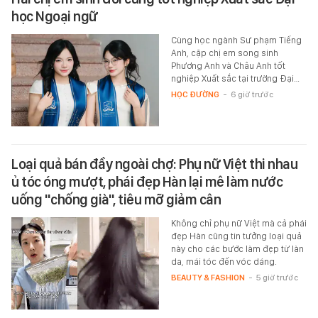
học Ngoại ngữ
Cùng học ngành Sư phạm Tiếng
Anh, cặp chị em song sinh
Phương Anh và Châu Anh tốt
nghiệp Xuất sắc tại trường Đại…
HỌC ĐƯỜNG
-
6 giờ trước
Loại quả bán đầy ngoài chợ: Phụ nữ Việt thi nhau
ủ tóc óng mượt, phái đẹp Hàn lại mê làm nước
uống "chống già", tiêu mỡ giảm cân
Không chỉ phụ nữ Việt mà cả phái
đẹp Hàn cũng tin tưởng loại quả
này cho các bước làm đẹp từ làn
da, mái tóc đến vóc dáng.
BEAUTY & FASHION
-
5 giờ trước