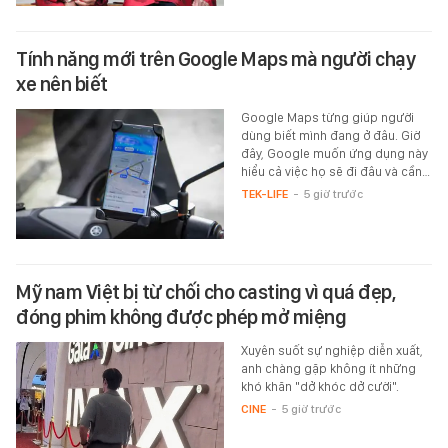
Tính năng mới trên Google Maps mà người chạy
xe nên biết
Google Maps từng giúp người
dùng biết mình đang ở đâu. Giờ
đây, Google muốn ứng dụng này
hiểu cả việc họ sẽ đi đâu và cần…
TEK-LIFE
-
5 giờ trước
Mỹ nam Việt bị từ chối cho casting vì quá đẹp,
đóng phim không được phép mở miệng
Xuyên suốt sự nghiệp diễn xuất,
anh chàng gặp không ít những
khó khăn "dở khóc dở cười".
CINE
-
5 giờ trước