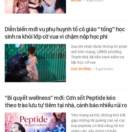
MUSIK
-
5 giờ trước
Diễn biến mới vụ phụ huynh tố cô giáo "tống" học
sinh ra khỏi lớp cờ vua vì chậm nộp học phí
Sau khi nhận được thông tin phản
ánh trên mạng, UBND phường
Thanh Khê đã tiến hành kiểm tra
lớp học cờ vua.
HỌC ĐƯỜNG
-
5 giờ trước
“Bí quyết wellness” mới: Cơn sốt Peptide kéo
theo trào lưu tự tiêm tại nhà, cảnh báo nhiều rủi ro
Trên mạng xã hội, không khó bắt
gặp những lời quảng cáo về các
loại peptide có khả năng hỗ trợ
giảm cân, xây dựng cơ bắp,