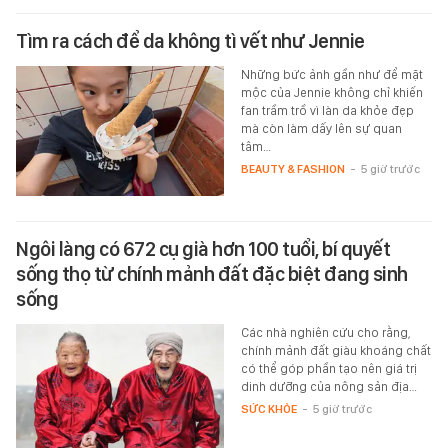
Tìm ra cách để da không tì vết như Jennie
Những bức ảnh gần như để mặt
mộc của Jennie không chỉ khiến
fan trầm trồ vì làn da khỏe đẹp
mà còn làm dấy lên sự quan
tâm…
BEAUTY & FASHION
-
5 giờ trước
Ngôi làng có 672 cụ già hơn 100 tuổi, bí quyết
sống thọ từ chính mảnh đất đặc biệt đang sinh
sống
Các nhà nghiên cứu cho rằng,
chính mảnh đất giàu khoáng chất
có thể góp phần tạo nên giá trị
dinh dưỡng của nông sản địa…
SỨC KHỎE
-
5 giờ trước