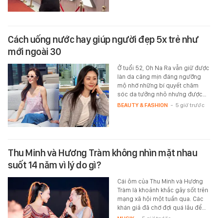
Cách uống nước hay giúp người đẹp 5x trẻ như
mới ngoài 30
Ở tuổi 52, Oh Na Ra vẫn giữ được
làn da căng mịn đáng ngưỡng
mộ nhờ những bí quyết chăm
sóc da tưởng nhỏ nhưng được…
BEAUTY & FASHION
-
5 giờ trước
Thu Minh và Hương Tràm không nhìn mặt nhau
suốt 14 năm vì lý do gì?
Cái ôm của Thu Minh và Hương
Tràm là khoảnh khắc gây sốt trên
mạng xã hội một tuần qua. Các
khán giả đã chờ đợi quá lâu để…