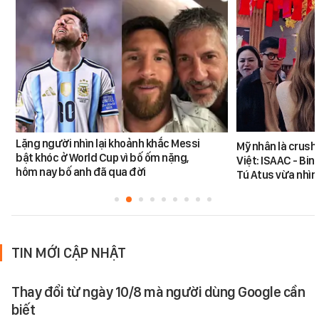
Lặng người nhìn lại khoảnh khắc Messi
Mỹ nhân là crush
bật khóc ở World Cup vì bố ốm nặng,
Việt: ISAAC - Bin
hôm nay bố anh đã qua đời
Tú Atus vừa nhìn
TIN MỚI CẬP NHẬT
Thay đổi từ ngày 10/8 mà người dùng Google cần
biết