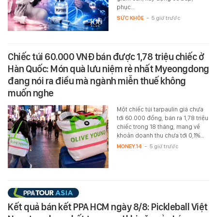
phục…
SỨC KHỎE
-
5 giờ trước
Chiếc túi 60.000 VNĐ bán được 1,78 triệu chiếc ở
Hàn Quốc: Món quà lưu niệm rẻ nhất Myeongdong
đang nói ra điều mà ngành miễn thuế không
muốn nghe
Một chiếc túi tarpaulin giá chưa
tới 60.000 đồng, bán ra 1,78 triệu
chiếc trong 18 tháng, mang về
khoản doanh thu chưa tới 0,1%…
MONEY.14
-
5 giờ trước
Kết quả bán kết PPA HCM ngày 8/8: Pickleball Việt