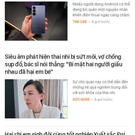
Nhiều người dùng Android có thể
đang bỏ quên một nguyên nhân
khiến điện thoại ngày càng chậm.
TEK-LIFE
-
6 giờ trước
Siêu âm phát hiện thai nhi bị sứt môi, vợ chồng
sụp đổ, bác sĩ nói thẳng: "Bí mật hai người giấu
nhau đã hại em bé"
Sự chủ quan này có thể dẫn đến
những hệ quả nghiêm trọng đối
với sức khỏe của thai nhi.
SỨC KHỎE
-
6 giờ trước
Hai chị em sinh đôi cùng tốt nghiệp Xuất sắc Đại