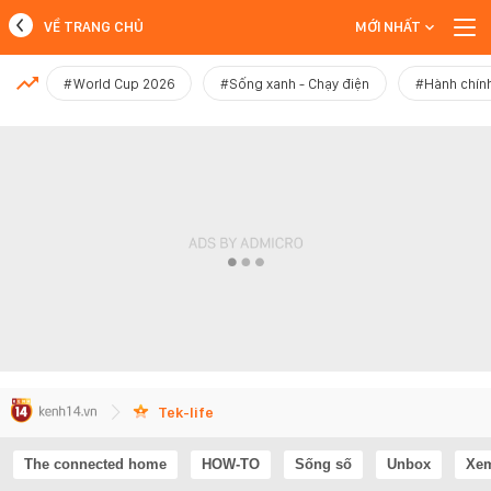
VỀ TRANG CHỦ
MỚI NHẤT
MỚI NHẤT
#World Cup 2026
#Sống xanh - Chạy điện
#Hành chính
Xem thêm
Tek-life
The connected home
HOW-TO
Sống số
Unbox
Xem