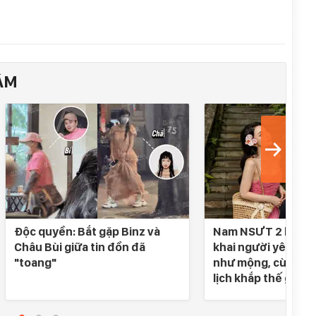
ÂM
Độc quyền: Bắt gặp Binz và
Nam NSƯT 2 lần đò
Châu Bùi giữa tin đồn đã
khai người yêu SN 
"toang"
như mộng, cùng nh
lịch khắp thế gian