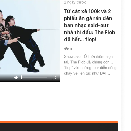
1 ngày trước
Từ cát xê 100k và 2
phiếu ăn gà rán đến
ban nhạc sold-out
nhà thi đấu: The Flob
đã hết… flop!
0
ShowLive · Ở thời điểm hiện
tại, The Flob đã không còn…
“flop” với những tour diễn riêng
cháy vé liên tục như ĐẠI…