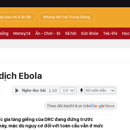
áy bay rơi ở ấn độ
Xung đột tại Trung Đông
 sống
Money.14
Ăn - Chơi - Đi
Xã hội
Sức khỏe
Tek-life
Học
dịch Ebola
1:19
Nghe đọc bài
Theo dõi Kenh14.vn trên
 gia láng giềng của DRC đang đứng trước
này, mặc dù nguy cơ đối với toàn cầu vẫn ở mức