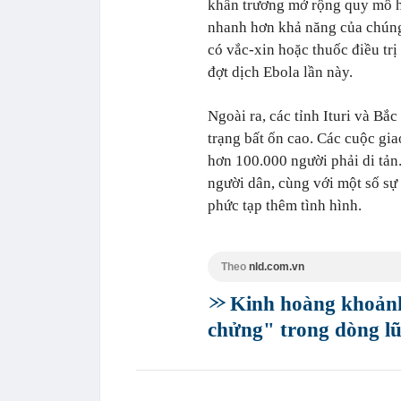
khẩn trương mở rộng quy mô ho
nhanh hơn khả năng của chúng 
có vắc-xin hoặc thuốc điều tr
đợt dịch Ebola lần này.
Ngoài ra, các tỉnh Ituri và Bắ
trạng bất ổn cao. Các cuộc gi
hơn 100.000 người phải di tản
người dân, cùng với một số sự 
phức tạp thêm tình hình.
Theo
nld.com.vn
Kinh hoàng khoảnh 
chửng" trong dòng l