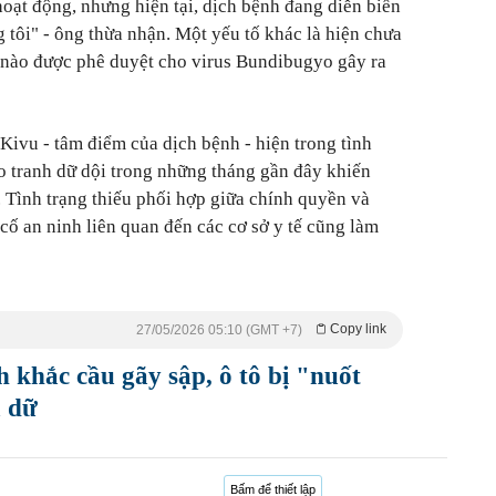
ạt động, nhưng hiện tại, dịch bệnh đang diễn biến
tôi" - ông thừa nhận. Một yếu tố khác là hiện chưa
ị nào được phê duyệt cho virus Bundibugyo gây ra
c Kivu - tâm điểm của dịch bệnh - hiện trong tình
ao tranh dữ dội trong những tháng gần đây khiến
. Tình trạng thiếu phối hợp giữa chính quyền và
cố an ninh liên quan đến các cơ sở y tế cũng làm
Copy link
27/05/2026 05:10 (GMT +7)
khắc cầu gãy sập, ô tô bị "nuốt
ũ dữ
Bấm để thiết lập