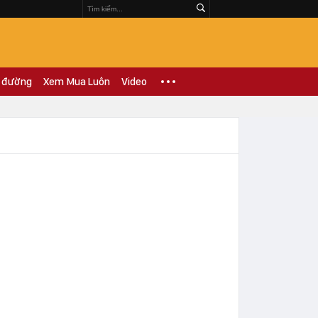
 đường
Xem Mua Luôn
Video