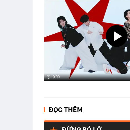
0:00
ĐỌC THÊM
ĐỪNG BỎ LỠ