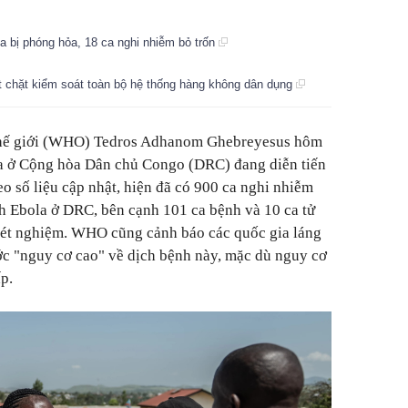
a bị phóng hỏa, 18 ca nghi nhiễm bỏ trốn
ết chặt kiểm soát toàn bộ hệ thống hàng không dân dụng
thế giới (WHO) Tedros Adhanom Ghebreyesus hôm
a ở Cộng hòa Dân chủ Congo (DRC) đang diễn tiến
o số liệu cập nhật, hiện đã có 900 ca nghi nhiễm
h Ebola ở DRC, bên cạnh 101 ca bệnh và 10 ca tử
ét nghiệm. WHO cũng cảnh báo các quốc gia láng
c "nguy cơ cao" về dịch bệnh này, mặc dù nguy cơ
p.