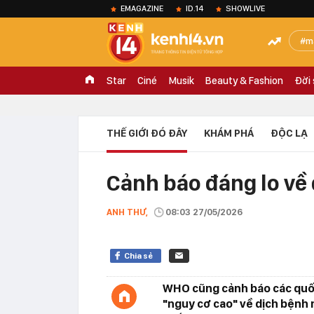
EMAGAZINE
ID.14
SHOWLIVE
m
Star
Ciné
Musik
Beauty & Fashion
Đời
THẾ GIỚI ĐÓ ĐÂY
KHÁM PHÁ
ĐỘC LẠ
Cảnh báo đáng lo về 
ANH THƯ,
08:03 27/05/2026
Chia sẻ
WHO cũng cảnh báo các quốc
"nguy cơ cao" về dịch bệnh 