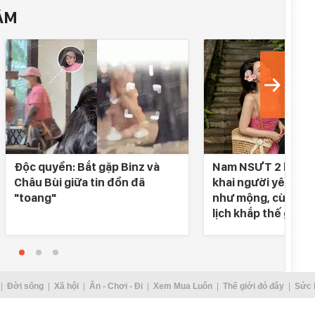
ÂM
Độc quyền: Bắt gặp Binz và
Nam NSƯT 2 lần đò
Châu Bùi giữa tin đồn đã
khai người yêu SN 
"toang"
như mộng, cùng nh
lịch khắp thế gian
Đời sống
Xã hội
Ăn - Chơi - Đi
Xem Mua Luôn
Thế giới đó đây
Sức 