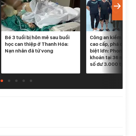
Bé 3 tuổi bị hôn mê sau buổi
Công an kiểm tra 5 
học can thiệp ở Thanh Hóa:
cao cấp, phá chuyê
Nạn nhân đã tử vong
biệt lớn: Phong tỏa
khoản tại 36 ngân h
số dư 3.000 tỷ