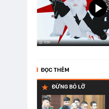
0:00
ĐỌC THÊM
ĐỪNG BỎ LỠ