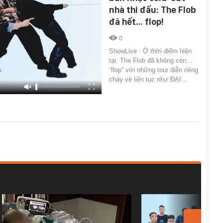
nhà thi đấu: The Flob
đã hết… flop!
0
ShowLive · Ở thời điểm hiện
tại, The Flob đã không còn…
“flop” với những tour diễn riêng
cháy vé liên tục như ĐẠI…