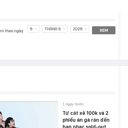
6
THÁNG 8
2026
XEM
m theo ngày
1 ngày trước
Từ cát xê 100k và 2
phiếu ăn gà rán đến
ban nhạc sold-out