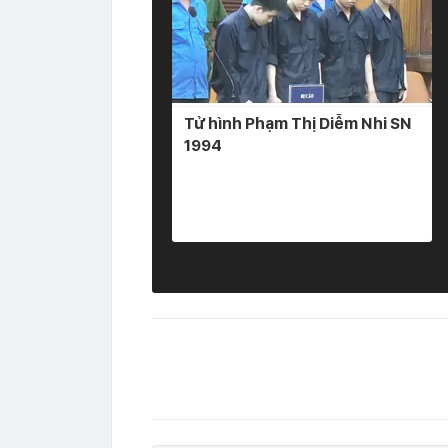
Tử hình Phạm Thị Diễm Nhi SN
1994