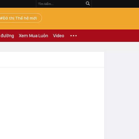
Đô thị Thế hệ mới
 đường
Xem Mua Luôn
Video