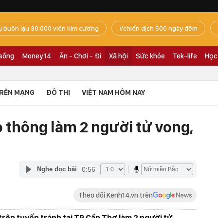
ụ buôn lậu 30.000 viên kim cương
chiến dịch 500 ngày đêm
 sống
Money.14
Ăn - Chơi - Đi
Xã hội
Sức khỏe
Tek-life
Học
RÊN MẠNG
ĐÔ THỊ
VIỆT NAM HÔM NAY
o thông làm 2 người tử vong,
0:56
Nghe đọc bài
Theo dõi Kenh14.vn trên
 trên tuyến tránh tại TP Cần Thơ làm 2 người tử