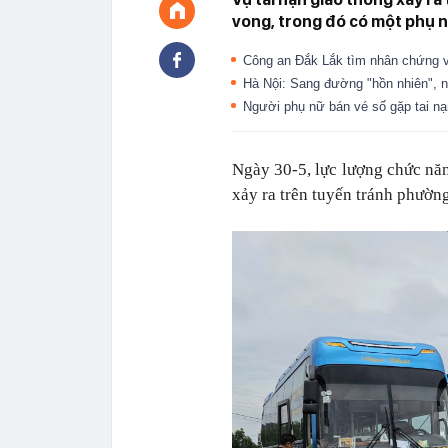
vong, trong đó có một phụ 
Công an Đắk Lắk tìm nhân chứng vụ
Hà Nội: Sang đường "hồn nhiên", nữ
Người phụ nữ bán vé số gặp tai 
Ngày 30-5, lực lượng chức năn
xảy ra trên tuyến tránh phườ