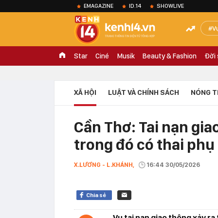
EMAGAZINE
ID.14
SHOWLIVE
V
Star
Ciné
Musik
Beauty & Fashion
Đời
XÃ HỘI
LUẬT VÀ CHÍNH SÁCH
NÓNG T
Cần Thơ: Tai nạn gia
trong đó có thai phụ
X.LƯƠNG - L.KHÁNH,
16:44 30/05/2026
Chia sẻ
Vụ tai nạn giao thông xảy ra