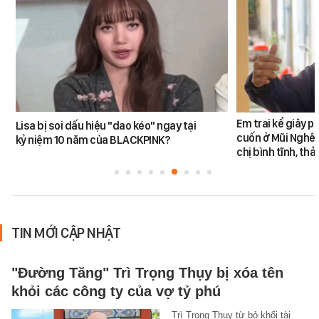
Em trai kể giây p
Lisa bị soi dấu hiệu "dao kéo" ngay tại
cuốn ở Mũi Nghê:
kỷ niệm 10 năm của BLACKPINK?
chị bình tĩnh, th
TIN MỚI CẬP NHẬT
"Đường Tăng" Trì Trọng Thụy bị xóa tên
khỏi các công ty của vợ tỷ phú
Trì Trọng Thụy từ bỏ khối tài