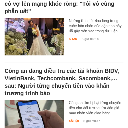
cô vợ lên mạng khóc ròng: "Tôi vô cùng
phẫn uất"
Những tình tiết đau lòng trong
cuộc hôn nhân của cặp sao này
đã gây xôn xao trong dư luận.
STAR
-
5 giờ trước
Công an đang điều tra các tài khoản BIDV,
VietinBank, Techcombank, Sacombank,...
sau: Người từng chuyển tiền vào khẩn
trương trình báo
Công an tìm bị hại từng chuyển
tiền cho đối tượng lừa đảo giả
mạo nhân viên giao hàng.
XÃ HỘI
-
5 giờ trước