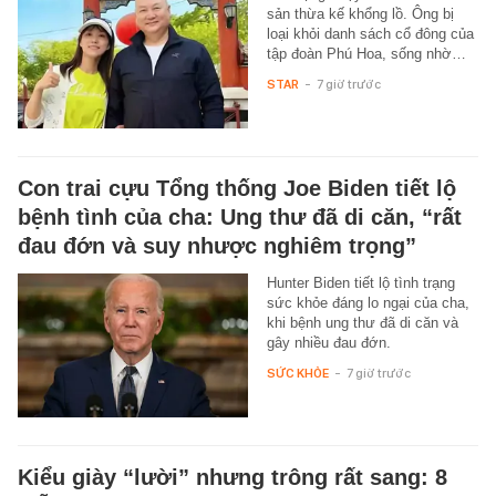
sản thừa kế khổng lồ. Ông bị
loại khỏi danh sách cổ đông của
tập đoàn Phú Hoa, sống nhờ…
STAR
-
7 giờ trước
Con trai cựu Tổng thống Joe Biden tiết lộ
bệnh tình của cha: Ung thư đã di căn, “rất
đau đớn và suy nhược nghiêm trọng”
Hunter Biden tiết lộ tình trạng
sức khỏe đáng lo ngại của cha,
khi bệnh ung thư đã di căn và
gây nhiều đau đớn.
SỨC KHỎE
-
7 giờ trước
Kiểu giày “lười” nhưng trông rất sang: 8