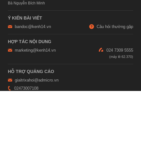
Bà Nguyễn Bích Minh
Ý KIẾN BÀI VIẾT
bandoc@kenh14.vn
Câu hỏi thường gặp
HỢP TÁC NỘI DUNG
marketing@kenh14.vn
024 7309 5555
HỖ TRỢ QUẢNG CÁO
giaitrixahoi@admicro.vn
02473007108
TRỤ SỞ HÀ NỘI
Tầng 21, Tòa nhà Center Building, Hapulico Complex, Số 01, phố
Nguyễn Huy Tưởng, phường Thanh Xuân, thành phố Hà Nội
TRỤ SỞ TP.HỒ CHÍ MINH
Tầng 4, Tòa nhà 123, số 127 Võ Văn Tần, Phường Xuân Hòa, TPHCM