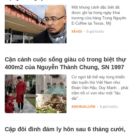
Một khung cảnh đặc biệt đã
được ghi lại trong ngày khai
trương cửa hàng Trung Nguyên
E-Coffee tại Texas, Mỹ.
XÃ HỘI
-
5 giờ trước
Cận cảnh cuộc sống giàu có trong biệt thự
400m2 của Nguyễn Thành Chung, SN 1997
Cơ ngơi bề thế này từng khiến
dàn tuyển thủ Việt Nam như
Đoàn Văn Hậu, Duy Mạnh... phải
trầm trồ ví von như một "lâu
đài"…
XEM MUA LUÔN
-
5 giờ trước
Cặp đôi đình đám ly hôn sau 6 tháng cưới,