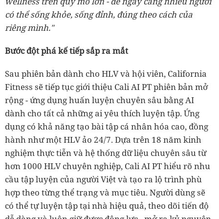
wellness trên quy mô lớn - để ngày càng nhiều người
có thể sống khỏe, sống đỉnh, đúng theo cách của
riêng mình."
Bước đột phá kế tiếp sắp ra mắt
Sau phiên bản dành cho HLV và hội viên, California
Fitness sẽ tiếp tục giới thiệu Cali AI PT phiên bản mở
rộng - ứng dụng huấn luyện chuyên sâu bằng AI
dành cho tất cả những ai yêu thích luyện tập. Ứng
dụng có khả năng tạo bài tập cá nhân hóa cao, đồng
hành như một HLV ảo 24/7. Dựa trên 18 năm kinh
nghiệm thực tiễn và hệ thống dữ liệu chuyên sâu từ
hơn 1000 HLV chuyên nghiệp, Cali AI PT hiểu rõ nhu
cầu tập luyện của người Việt và tạo ra lộ trình phù
hợp theo từng thể trạng và mục tiêu. Người dùng sẽ
có thể tự luyện tập tại nhà hiệu quả, theo dõi tiến độ
dễ dàng và luôn giữ được động lực - mở ra kỷ nguyên