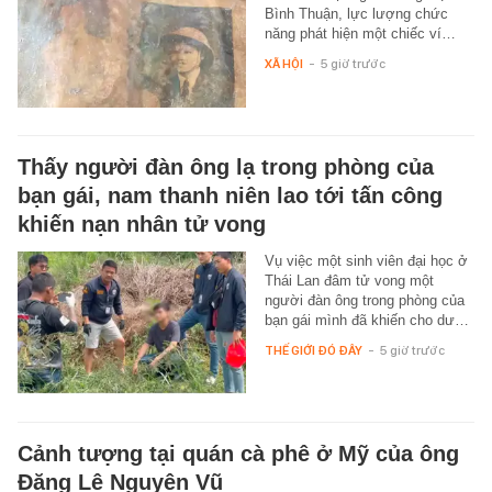
Bình Thuận, lực lượng chức
năng phát hiện một chiếc ví…
XÃ HỘI
-
5 giờ trước
Thấy người đàn ông lạ trong phòng của
bạn gái, nam thanh niên lao tới tấn công
khiến nạn nhân tử vong
Vụ việc một sinh viên đại học ở
Thái Lan đâm tử vong một
người đàn ông trong phòng của
bạn gái mình đã khiến cho dư…
THẾ GIỚI ĐÓ ĐÂY
-
5 giờ trước
Cảnh tượng tại quán cà phê ở Mỹ của ông
Đặng Lê Nguyên Vũ