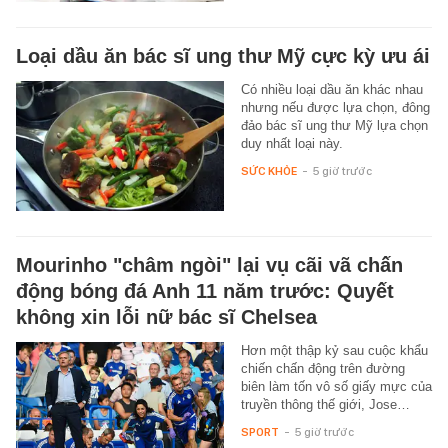
Loại dầu ăn bác sĩ ung thư Mỹ cực kỳ ưu ái
Có nhiều loại dầu ăn khác nhau
nhưng nếu được lựa chọn, đông
đảo bác sĩ ung thư Mỹ lựa chọn
duy nhất loại này.
SỨC KHỎE
-
5 giờ trước
Mourinho "châm ngòi" lại vụ cãi vã chấn
động bóng đá Anh 11 năm trước: Quyết
không xin lỗi nữ bác sĩ Chelsea
Hơn một thập kỷ sau cuộc khẩu
chiến chấn động trên đường
biên làm tốn vô số giấy mực của
truyền thông thế giới, Jose…
SPORT
-
5 giờ trước