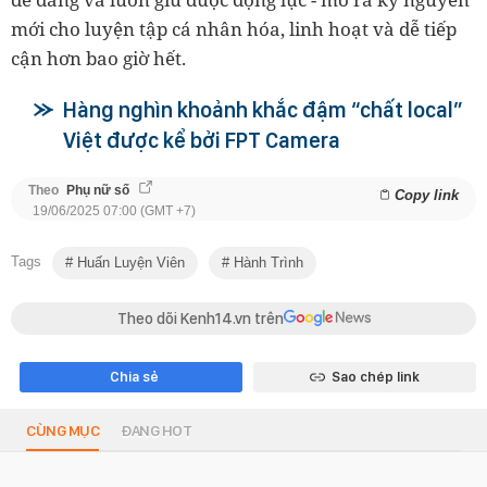
mới cho luyện tập cá nhân hóa, linh hoạt và dễ tiếp
cận hơn bao giờ hết.
Hàng nghìn khoảnh khắc đậm “chất local”
Việt được kể bởi FPT Camera
Theo
Phụ nữ số
Copy link
19/06/2025 07:00 (GMT +7)
Tags
Huấn Luyện Viên
Hành Trình
Theo dõi Kenh14.vn trên
Chia sẻ
Sao chép link
CÙNG MỤC
ĐANG HOT