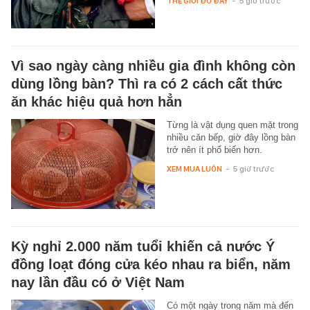
THẾ GIỚI ĐÓ ĐÂY
-
5 giờ trước
Vì sao ngày càng nhiều gia đình không còn
dùng lồng bàn? Thì ra có 2 cách cất thức
ăn khác hiệu quả hơn hẳn
Từng là vật dụng quen mặt trong
nhiều căn bếp, giờ đây lồng bàn
trở nên ít phổ biến hơn.
XEM MUA LUÔN
-
5 giờ trước
Kỳ nghỉ 2.000 năm tuổi khiến cả nước Ý
đồng loạt đóng cửa kéo nhau ra biển, năm
nay lần đầu có ở Việt Nam
Có một ngày trong năm mà đến