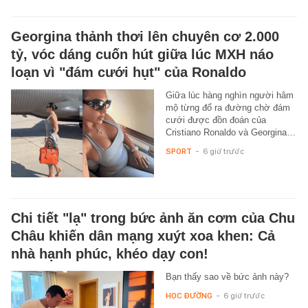
Georgina thảnh thơi lên chuyên cơ 2.000
tỷ, vóc dáng cuốn hút giữa lúc MXH náo
loạn vì "đám cưới hụt" của Ronaldo
Giữa lúc hàng nghìn người hâm
mộ từng đổ ra đường chờ đám
cưới được đồn đoán của
Cristiano Ronaldo và Georgina…
SPORT
-
6 giờ trước
Chi tiết "lạ" trong bức ảnh ăn cơm của Chu
Châu khiến dân mạng xuýt xoa khen: Cả
nhà hạnh phúc, khéo dạy con!
Bạn thấy sao về bức ảnh này?
HỌC ĐƯỜNG
-
6 giờ trước