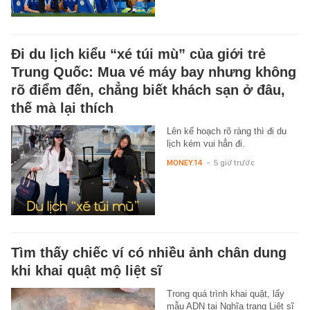
Đi du lịch kiểu “xé túi mù” của giới trẻ
Trung Quốc: Mua vé máy bay nhưng không
rõ điểm đến, chẳng biết khách sạn ở đâu,
thế mà lại thích
Lên kế hoạch rõ ràng thì đi du
lịch kém vui hẳn đi.
MONEY.14
-
5 giờ trước
Tìm thấy chiếc ví có nhiều ảnh chân dung
khi khai quật mộ liệt sĩ
Trong quá trình khai quật, lấy
mẫu ADN tại Nghĩa trang Liệt sĩ