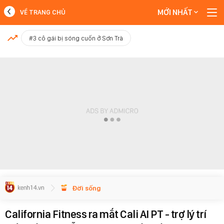
MỚI NHẤT
VỀ TRANG CHỦ
MỚI NHẤT
#3 cô gái bị sóng cuốn ở Sơn Trà
Xem thêm
Đời sống
California Fitness ra mắt Cali AI PT - trợ lý trí