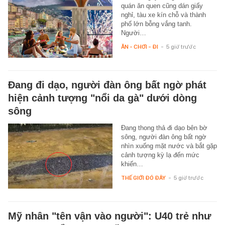
quán ăn quen cũng dán giấy
nghỉ, tàu xe kín chỗ và thành
phố lớn bỗng vắng tanh.
Người…
ĂN - CHƠI - ĐI
-
5 giờ trước
Đang đi dạo, người đàn ông bất ngờ phát
hiện cảnh tượng "nổi da gà" dưới dòng
sông
Đang thong thả đi dạo bên bờ
sông, người đàn ông bất ngờ
nhìn xuống mặt nước và bắt gặp
cảnh tượng kỳ lạ đến mức
khiến…
THẾ GIỚI ĐÓ ĐÂY
-
5 giờ trước
Mỹ nhân "tên vận vào người": U40 trẻ như