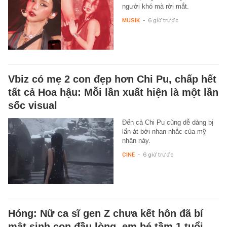
người khó mà rời mắt.
MUSIK
-
6 giờ trước
Vbiz có mẹ 2 con đẹp hơn Chi Pu, chấp hết
tất cả Hoa hậu: Mỗi lần xuất hiện là một lần
sốc visual
Đến cả Chi Pu cũng dễ dàng bị
lấn át bởi nhan nhắc của mỹ
nhân này.
CINE
-
6 giờ trước
Hóng: Nữ ca sĩ gen Z chưa kết hôn đã bí
mật sinh con đầu lòng, em bé tầm 1 tuổi