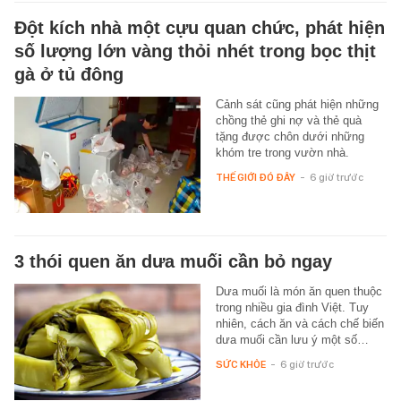
Đột kích nhà một cựu quan chức, phát hiện
số lượng lớn vàng thỏi nhét trong bọc thịt
gà ở tủ đông
Cảnh sát cũng phát hiện những
chồng thẻ ghi nợ và thẻ quà
tặng được chôn dưới những
khóm tre trong vườn nhà.
THẾ GIỚI ĐÓ ĐÂY
-
6 giờ trước
3 thói quen ăn dưa muối cần bỏ ngay
Dưa muối là món ăn quen thuộc
trong nhiều gia đình Việt. Tuy
nhiên, cách ăn và cách chế biến
dưa muối cần lưu ý một số…
SỨC KHỎE
-
6 giờ trước