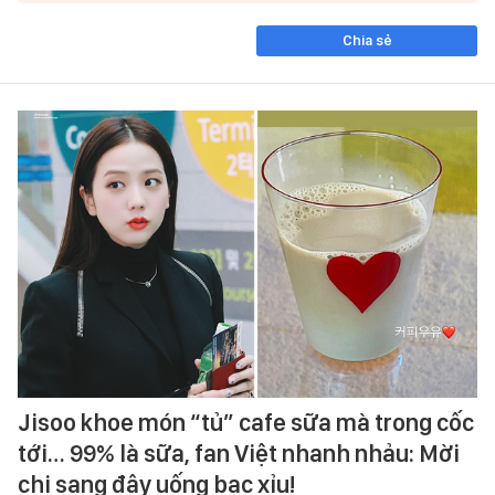
Chia sẻ
Jisoo khoe món “tủ” cafe sữa mà trong cốc
tới… 99% là sữa, fan Việt nhanh nhảu: Mời
chị sang đây uống bạc xỉu!