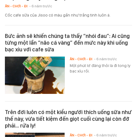
ĂN - CHƠI - ĐI
- 6 năm trước
Cốc cafe sữa của Jisoo có màu gần như trắng tinh luôn á.
Bức ảnh sẽ khiến chúng ta thấy “nhói đau”: Ai cũng
từng một lần “não cá vàng” đến mức này khi uống
bạc xỉu với cafe sữa
ĂN - CHƠI - ĐI
- 6 năm trước
Một phút lơ đãng thôi là đi tong ly
bạc xỉu rồi.
Trên đời luôn có một kiểu người thích uống sữa như
thế này, vừa tiết kiệm đến giọt cuối cùng lại còn đỡ
phải… rửa ly!
ĂN - CHƠI - ĐI
- 6 năm trước