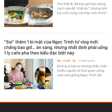
Thú thật đi, đã bao giờ bạn dùng
cách này để “chắt lọc” những tinh
tuý cuối cùng của hộp sữa chưa?
“Soi” thêm 1 bí mật của Ngọc Trinh từ vlog mới:
chẳng bao giờ… ăn sáng, nhưng nhất định phải uống
1 ly cafe pha theo kiểu đặc biệt này
ĂN - CHƠI - ĐI
- 7 năm trước
Không ai bảo ai nhưng chắc chắn
nhiều người có thói quen uống
cafe sữa giống Ngọc Trinh đó!