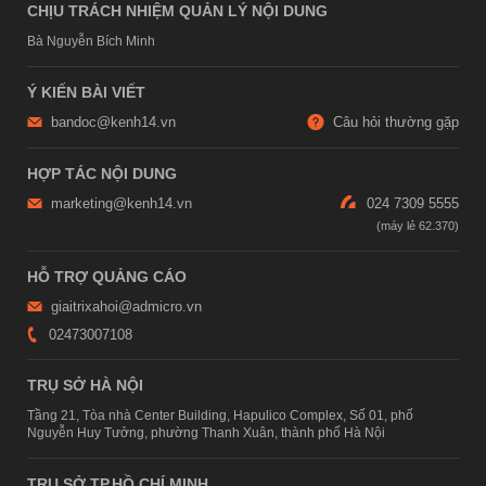
CHỊU TRÁCH NHIỆM QUẢN LÝ NỘI DUNG
Bà Nguyễn Bích Minh
Ý KIẾN BÀI VIẾT
bandoc@kenh14.vn
Câu hỏi thường gặp
HỢP TÁC NỘI DUNG
marketing@kenh14.vn
024 7309 5555
HỖ TRỢ QUẢNG CÁO
giaitrixahoi@admicro.vn
02473007108
TRỤ SỞ HÀ NỘI
Tầng 21, Tòa nhà Center Building, Hapulico Complex, Số 01, phố
Nguyễn Huy Tưởng, phường Thanh Xuân, thành phố Hà Nội
TRỤ SỞ TP.HỒ CHÍ MINH