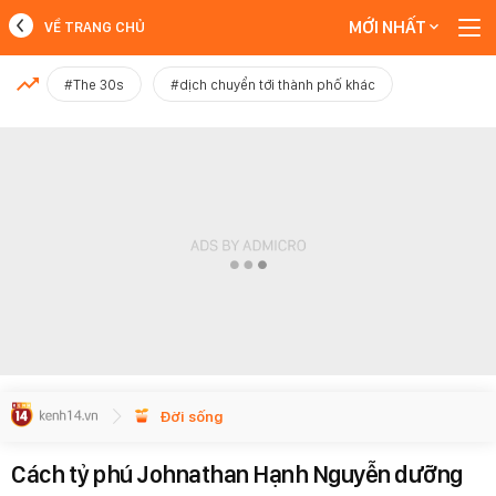
MỚI NHẤT
VỀ TRANG CHỦ
MỚI NHẤT
#The 30s
#dịch chuyển tới thành phố khác
Xem thêm
Đời sống
Cách tỷ phú Johnathan Hạnh Nguyễn dưỡng