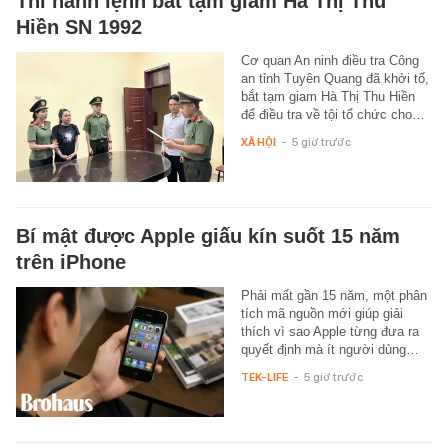
Thi hành lệnh bắt tạm giam Hà Thị Thu
Hiền SN 1992
Cơ quan An ninh điều tra Công
an tỉnh Tuyên Quang đã khởi tố,
bắt tạm giam Hà Thị Thu Hiền
để điều tra về tội tổ chức cho…
XÃ HỘI
-
5 giờ trước
Bí mật được Apple giấu kín suốt 15 năm
trên iPhone
Phải mất gần 15 năm, một phân
tích mã nguồn mới giúp giải
thích vì sao Apple từng đưa ra
quyết định mà ít người dùng…
TEK-LIFE
-
5 giờ trước