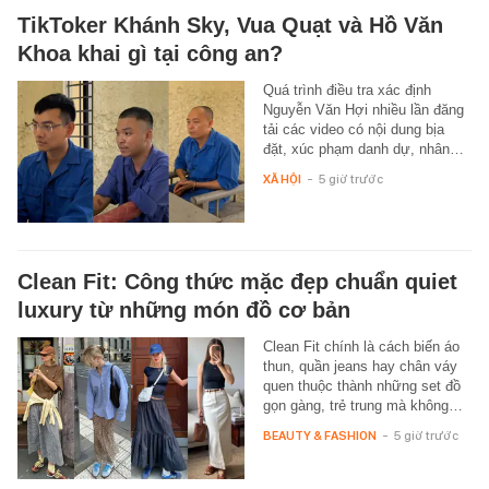
TikToker Khánh Sky, Vua Quạt và Hồ Văn
Khoa khai gì tại công an?
Quá trình điều tra xác định
Nguyễn Văn Hợi nhiều lần đăng
tải các video có nội dung bịa
đặt, xúc phạm danh dự, nhân…
XÃ HỘI
-
5 giờ trước
Clean Fit: Công thức mặc đẹp chuẩn quiet
luxury từ những món đồ cơ bản
Clean Fit chính là cách biến áo
thun, quần jeans hay chân váy
quen thuộc thành những set đồ
gọn gàng, trẻ trung mà không…
BEAUTY & FASHION
-
5 giờ trước