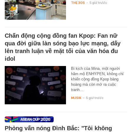
THE 30S
-
5 giờ trước
Chấn động cộng đồng fan Kpop: Fan nữ
qua đời giữa làn sóng bạo lực mạng, dấy
lên tranh luận về mặt tối của văn hóa đu
idol
Bi kịch của Mina, một người
hâm mộ ENHYPEN, không chỉ
khiến cộng đồng Kpop bàng
hoàng mà còn mở ra cuộc
tranh…
MUSIK
-
5 giờ trước
Phỏng vấn nóng Đình Bắc: "Tôi không