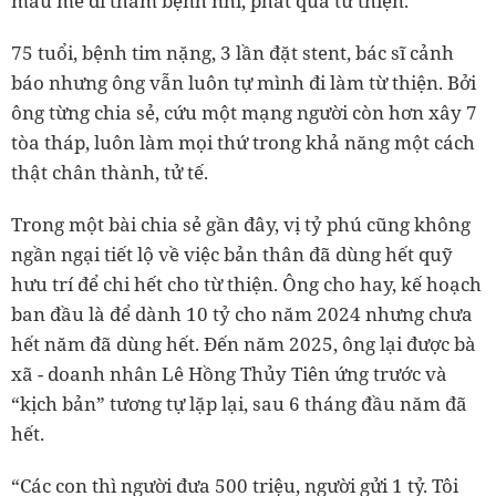
màu mè đi thăm bệnh nhi, phát quà từ thiện.
75 tuổi, bệnh tim nặng, 3 lần đặt stent, bác sĩ cảnh
báo nhưng ông vẫn luôn tự mình đi làm từ thiện. Bởi
ông từng chia sẻ, cứu một mạng người còn hơn xây 7
tòa tháp, luôn làm mọi thứ trong khả năng một cách
thật chân thành, tử tế.
Trong một bài chia sẻ gần đây, vị tỷ phú cũng không
ngần ngại tiết lộ về việc bản thân đã dùng hết quỹ
hưu trí để chi hết cho từ thiện. Ông cho hay, kế hoạch
ban đầu là để dành 10 tỷ cho năm 2024 nhưng chưa
hết năm đã dùng hết. Đến năm 2025, ông lại được bà
xã - doanh nhân Lê Hồng Thủy Tiên ứng trước và
“kịch bản” tương tự lặp lại, sau 6 tháng đầu năm đã
hết.
“Các con thì người đưa 500 triệu, người gửi 1 tỷ. Tôi