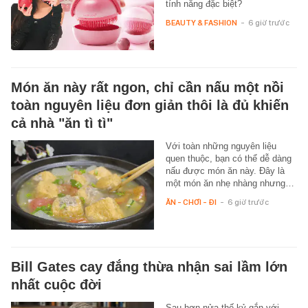
tính năng đặc biệt?
BEAUTY & FASHION
-
6 giờ trước
Món ăn này rất ngon, chỉ cần nấu một nồi
toàn nguyên liệu đơn giản thôi là đủ khiến
cả nhà "ăn tì tì"
Với toàn những nguyên liệu
quen thuộc, bạn có thể dễ dàng
nấu được món ăn này. Đây là
một món ăn nhẹ nhàng nhưng…
ĂN - CHƠI - ĐI
-
6 giờ trước
Bill Gates cay đắng thừa nhận sai lầm lớn
nhất cuộc đời
Sau hơn nửa thế kỷ gắn với