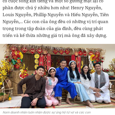
có cuộc sống kín tiếng và một số gương mặt lại có
phần được chú ý nhiều hơn như: Henry Nguyễn,
Louis Nguyễn, Phillip Nguyễn và Hiếu Nguyễn, Tiên
Nguyễn,... Các con của ông đều có những vị trí quan
trọng trong tập đoàn của gia đình, đều cùng phát
triển và kế thừa những giá trị mà ông đã xây dựng.
Nam doanh nhân luôn nhận được sự ủng hộ từ vợ và các con