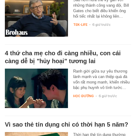
những thành công vang dội, Bill
Gates cho biết điều khiến ông
hối tiếc nhất lại không liên…
TEK-LIFE
-
6 giờ trước
4 thứ cha mẹ cho đi càng nhiều, con cái
càng dễ bị "hủy hoại" tương lai
Ranh giới giữa sự yêu thương
lành mạnh và can thiệp quá đà
vốn rất mong manh, khiến nhiều
bậc phụ huynh vô tình tước…
HỌC ĐƯỜNG
-
6 giờ trước
Vì sao thẻ tín dụng chỉ có thời hạn 5 năm?
Thời hạn thẻ tín dụng thường