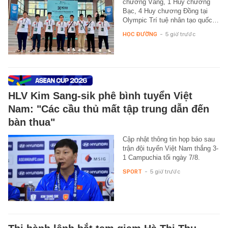
chương Vàng, 1 Huy chương
Bạc, 4 Huy chương Đồng tại
Olympic Trí tuệ nhân tạo quốc…
HỌC ĐƯỜNG
-
5 giờ trước
HLV Kim Sang-sik phê bình tuyển Việt
Nam: "Các cầu thủ mất tập trung dẫn đến
bàn thua"
Cập nhật thông tin họp báo sau
trận đội tuyển Việt Nam thắng 3-
1 Campuchia tối ngày 7/8.
SPORT
-
5 giờ trước