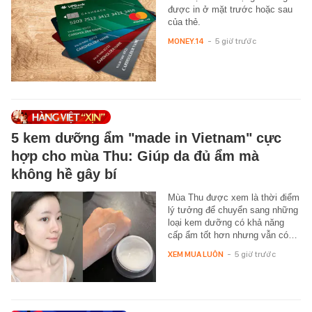
được in ở mặt trước hoặc sau
của thẻ.
MONEY.14
-
5 giờ trước
5 kem dưỡng ẩm "made in Vietnam" cực
hợp cho mùa Thu: Giúp da đủ ẩm mà
không hề gây bí
Mùa Thu được xem là thời điểm
lý tưởng để chuyển sang những
loại kem dưỡng có khả năng
cấp ẩm tốt hơn nhưng vẫn có…
XEM MUA LUÔN
-
5 giờ trước