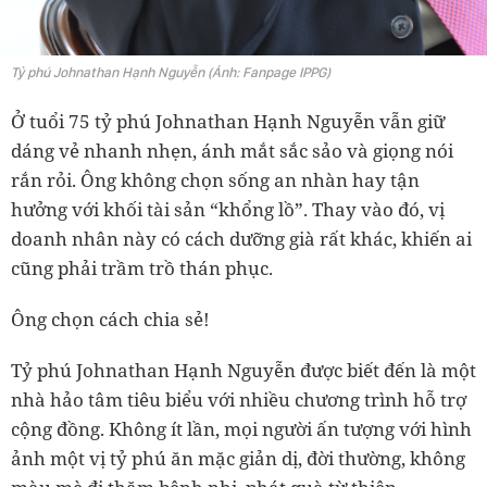
Tỷ phú Johnathan Hạnh Nguyễn (Ảnh: Fanpage IPPG)
Ở tuổi 75 tỷ phú Johnathan Hạnh Nguyễn vẫn giữ
dáng vẻ nhanh nhẹn, ánh mắt sắc sảo và giọng nói
rắn rỏi. Ông không chọn sống an nhàn hay tận
hưởng với khối tài sản “khổng lồ”. Thay vào đó, vị
doanh nhân này có cách dưỡng già rất khác, khiến ai
cũng phải trầm trồ thán phục.
Ông chọn cách chia sẻ!
Tỷ phú Johnathan Hạnh Nguyễn được biết đến là một
nhà hảo tâm tiêu biểu với nhiều chương trình hỗ trợ
cộng đồng. Không ít lần, mọi người ấn tượng với hình
ảnh một vị tỷ phú ăn mặc giản dị, đời thường, không