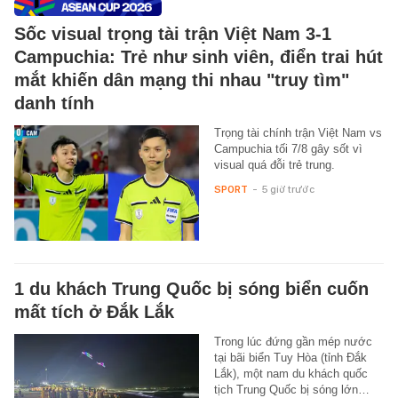
Sốc visual trọng tài trận Việt Nam 3-1
Campuchia: Trẻ như sinh viên, điển trai hút
mắt khiến dân mạng thi nhau "truy tìm"
danh tính
Trọng tài chính trận Việt Nam vs
Campuchia tối 7/8 gây sốt vì
visual quá đỗi trẻ trung.
SPORT
-
5 giờ trước
1 du khách Trung Quốc bị sóng biển cuốn
mất tích ở Đắk Lắk
Trong lúc đứng gần mép nước
tại bãi biển Tuy Hòa (tỉnh Đắk
Lắk), một nam du khách quốc
tịch Trung Quốc bị sóng lớn…