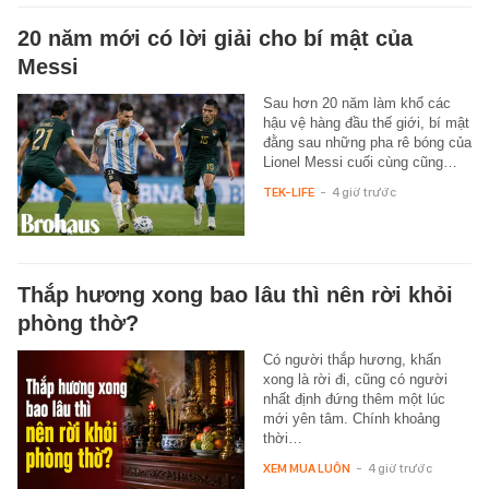
20 năm mới có lời giải cho bí mật của
Messi
Sau hơn 20 năm làm khổ các
hậu vệ hàng đầu thế giới, bí mật
đằng sau những pha rê bóng của
Lionel Messi cuối cùng cũng…
TEK-LIFE
-
4 giờ trước
Thắp hương xong bao lâu thì nên rời khỏi
phòng thờ?
Có người thắp hương, khấn
xong là rời đi, cũng có người
nhất định đứng thêm một lúc
mới yên tâm. Chính khoảng
thời…
XEM MUA LUÔN
-
4 giờ trước