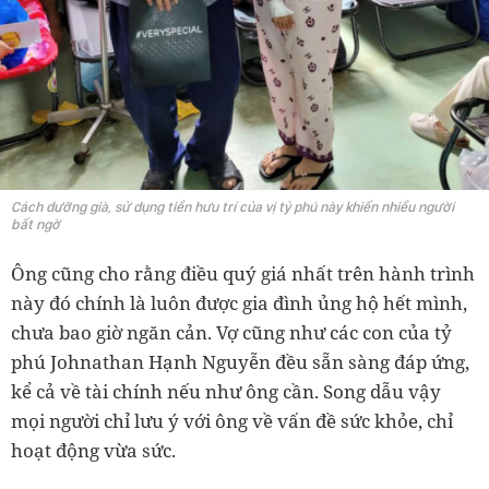
Cách dưỡng già, sử dụng tiền hưu trí của vị tỷ phú này khiến nhiều người
bất ngờ
Ông cũng cho rằng điều quý giá nhất trên hành trình
này đó chính là luôn được gia đình ủng hộ hết mình,
chưa bao giờ ngăn cản. Vợ cũng như các con của tỷ
phú Johnathan Hạnh Nguyễn đều sẵn sàng đáp ứng,
kể cả về tài chính nếu như ông cần. Song dẫu vậy
mọi người chỉ lưu ý với ông về vấn đề sức khỏe, chỉ
hoạt động vừa sức.