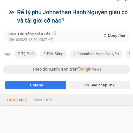
Rể tỷ phú Johnathan Hạnh Nguyễn giàu có
và tài giỏi cỡ nào?
Theo
Đời sống pháp luật
Copy link
29/10/2025 18:20 (GMT +7)
Tags
Tỷ Phú
Đời Sống
Johnathan Hạnh Nguyễn
Theo dõi Kenh14.vn trên
Chia sẻ
Sao chép link
CÙNG MỤC
ĐANG HOT