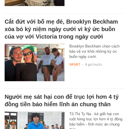
Cắt đứt với bố mẹ đẻ, Brooklyn Beckham
xóa bỏ kỷ niệm ngày cưới vì ký ức buồn
của vợ với Victoria trong ngày cưới
Brooklyn Beckham chọn cách
bảo vệ vợ khỏi những ký ức
buồn ngày cưới.
SPORT
-
6 giờ trước
Người mẹ sát hại con để trục lợi hơn 4 tỷ
đồng tiền bảo hiểm lĩnh án chung thân
Tô Thị Ty Na - kẻ giết hại con
ruột hòng trục lợi hơn 4 tỷ đồng
bảo hiểm - lĩnh mức án chung