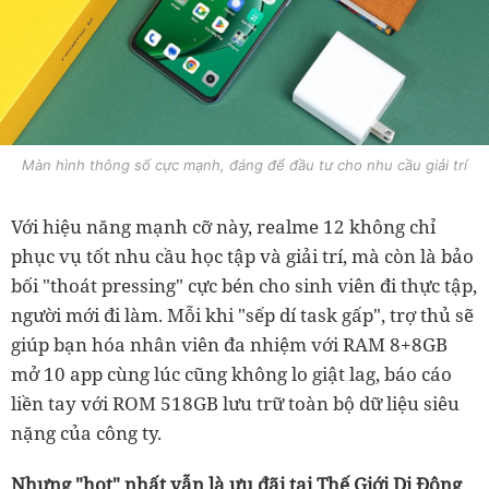
Màn hình thông số cực mạnh, đáng để đầu tư cho nhu cầu giải trí
Với hiệu năng mạnh cỡ này, realme 12 không chỉ
phục vụ tốt nhu cầu học tập và giải trí, mà còn là bảo
bối "thoát pressing" cực bén cho sinh viên đi thực tập,
người mới đi làm. Mỗi khi "sếp dí task gấp", trợ thủ sẽ
giúp bạn hóa nhân viên đa nhiệm với RAM 8+8GB
mở 10 app cùng lúc cũng không lo giật lag, báo cáo
liền tay với ROM 518GB lưu trữ toàn bộ dữ liệu siêu
nặng của công ty.
Nhưng "hot" nhất vẫn là ưu đãi tại Thế Giới Di Động