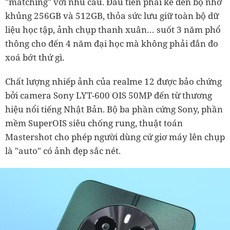
"matching" với nhu cầu. Đầu tiên phải kể đến bộ nhớ
khủng 256GB và 512GB, thỏa sức lưu giữ toàn bộ dữ
liệu học tập, ảnh chụp thanh xuân… suốt 3 năm phổ
thông cho đến 4 năm đại học mà không phải đắn đo
xoá bớt thứ gì.
Chất lượng nhiếp ảnh của realme 12 được bảo chứng
bởi camera Sony LYT-600 OIS 50MP đến từ thương
hiệu nổi tiếng Nhật Bản. Bộ ba phần cứng Sony, phần
mềm SuperOIS siêu chống rung, thuật toán
Mastershot cho phép người dùng cứ giơ máy lên chụp
là "auto" có ảnh đẹp sắc nét.