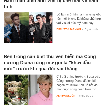
Nam thần điện ảnh Việt bị chê mất vẻ nam
tính
Dù làm mới hình ảnh nhưng kiểu
tóc mới bị cho là không phù hợp
với visual của mỹ nam này.
BEAUTY & FASHION
-
6 giờ trước
Bên trong căn biệt thự ven biển mà Công
nương Diana từng mơ gọi là "khởi đầu
mới" trước khi qua đời vài tháng
Chỉ vài tháng trước khi qua đời,
Công nương Diana đã lên kế
hoạch rời nước Anh để bắt đầu
một cuộc sống hoàn toàn mới…
XEM MUA LUÔN
-
6 giờ trước