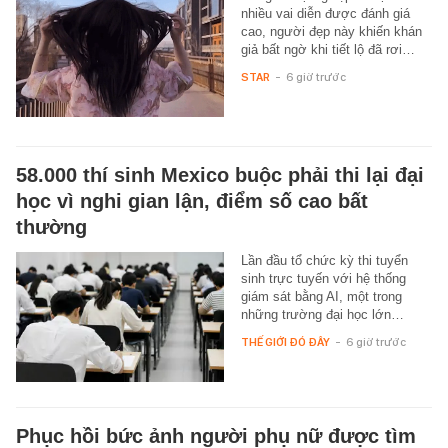
nhiều vai diễn được đánh giá
cao, người đẹp này khiến khán
giả bất ngờ khi tiết lộ đã rơi…
STAR
-
6 giờ trước
58.000 thí sinh Mexico buộc phải thi lại đại
học vì nghi gian lận, điểm số cao bất
thường
Lần đầu tổ chức kỳ thi tuyển
sinh trực tuyến với hệ thống
giám sát bằng AI, một trong
những trường đại học lớn…
THẾ GIỚI ĐÓ ĐÂY
-
6 giờ trước
Phục hồi bức ảnh người phụ nữ được tìm