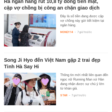
Ra ngân hàng rút 10,8 tỷ đồng tiền mặt,
cặp vợ chồng bị công an chặn giao dịch
Đây là số tiền đang được cặp
vợ chồng này gửi tiết kiệm tại
ngân hàng.
MONEY.14
-
7 giờ trước
Song Ji Hyo đến Việt Nam gặp 2 trai đẹp
Tinh Hà Say Hi
Thông tin mới nhất liên quan đến
ngọc nữ Running Man xứ Hàn
đang nhận được sự chú ý lớn
từ khán giả.
STAR
-
7 giờ trước