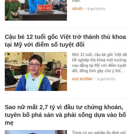
thân.
XÃ HỘI
-
6 giờ trước
Cậu bé 12 tuổi gốc Việt trở thành thủ khoa
tại Mỹ với điểm số tuyệt đối
Mới 12 tuổi, cậu bé gốc Việt đã
tốt nghiệp thủ khoa một trường
cao đẳng tại Mỹ với điểm tuyệt
đối, đồng thời gây chú ý khi…
HỌC ĐƯỜNG
-
6 giờ trước
Sao nữ mất 2,7 tỷ vì đầu tư chứng khoán,
tuyên bố phá sản và phải sống dựa vào bố
mẹ
Từng có sự nghiệp ổn định với