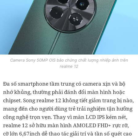
Camera Sony 50MP OIS bảo chứng chất lượng nhiếp ảnh trên
realme 12
Đa số smartphone tầm trung có camera xịn và bộ
nhớ khủng, thường phải đánh đổi màn hình hoặc
chipset. Song realme 12 không tiết giảm trang bị nào,
mang đến cho người dùng trẻ trải nghiệm tận hưởng
công nghệ trọn vẹn. Thay vì màn LCD IPS kém nét,
realme 12 sở hữu màn hình AMOLED FHD+ rực rỡ,
cỡ lớn 6,67inch dễ thao tác giải trí và tần số quét cao