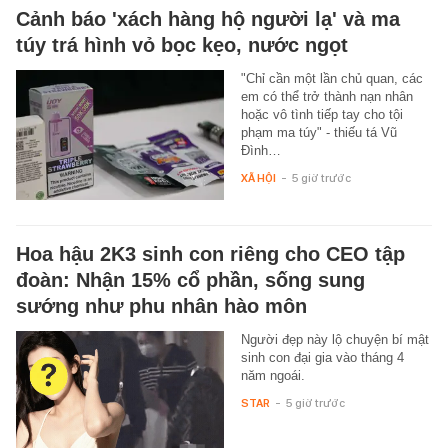
Cảnh báo 'xách hàng hộ người lạ' và ma
túy trá hình vỏ bọc kẹo, nước ngọt
"Chỉ cần một lần chủ quan, các
em có thể trở thành nạn nhân
hoặc vô tình tiếp tay cho tội
phạm ma túy" - thiếu tá Vũ
Đình…
XÃ HỘI
-
5 giờ trước
Hoa hậu 2K3 sinh con riêng cho CEO tập
đoàn: Nhận 15% cổ phần, sống sung
sướng như phu nhân hào môn
Người đẹp này lộ chuyện bí mật
sinh con đại gia vào tháng 4
năm ngoái.
STAR
-
5 giờ trước