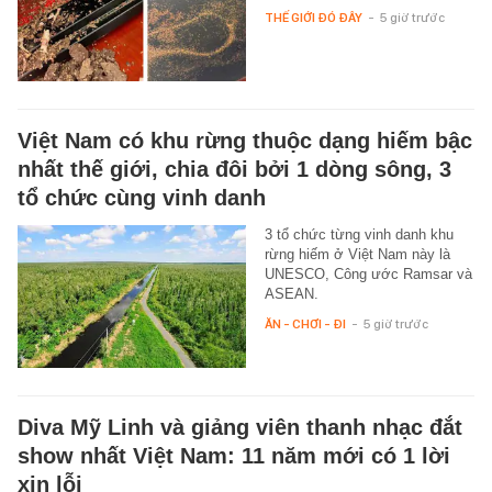
THẾ GIỚI ĐÓ ĐÂY
-
5 giờ trước
Việt Nam có khu rừng thuộc dạng hiếm bậc
nhất thế giới, chia đôi bởi 1 dòng sông, 3
tổ chức cùng vinh danh
3 tổ chức từng vinh danh khu
rừng hiếm ở Việt Nam này là
UNESCO, Công ước Ramsar và
ASEAN.
ĂN - CHƠI - ĐI
-
5 giờ trước
Diva Mỹ Linh và giảng viên thanh nhạc đắt
show nhất Việt Nam: 11 năm mới có 1 lời
xin lỗi