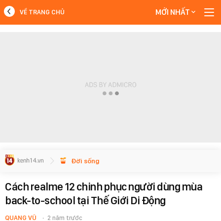
MỚI NHẤT
VỀ TRANG CHỦ
MỚI NHẤT
Xem thêm
Đời sống
Cách realme 12 chinh phục người dùng mùa
back-to-school tại Thế Giới Di Động
QUANG VŨ
2 năm trước