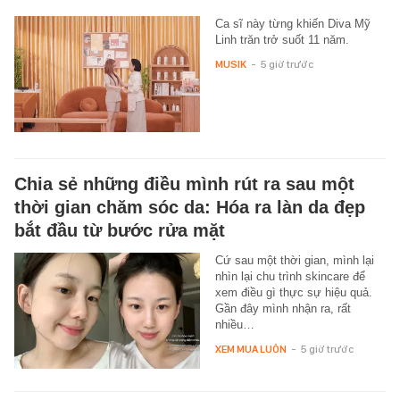
Ca sĩ này từng khiến Diva Mỹ
Linh trăn trở suốt 11 năm.
MUSIK
-
5 giờ trước
Chia sẻ những điều mình rút ra sau một
thời gian chăm sóc da: Hóa ra làn da đẹp
bắt đầu từ bước rửa mặt
Cứ sau một thời gian, mình lại
nhìn lại chu trình skincare để
xem điều gì thực sự hiệu quả.
Gần đây mình nhận ra, rất
nhiều…
XEM MUA LUÔN
-
5 giờ trước