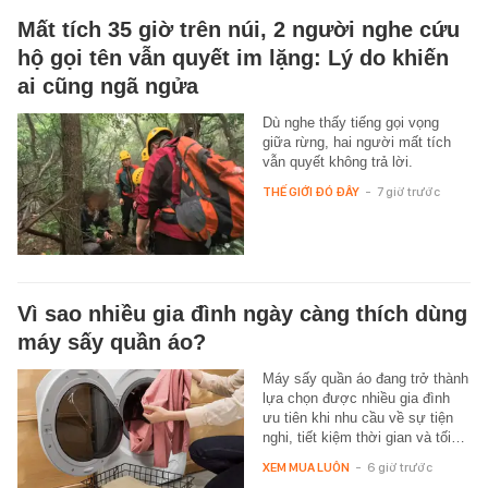
Mất tích 35 giờ trên núi, 2 người nghe cứu
hộ gọi tên vẫn quyết im lặng: Lý do khiến
ai cũng ngã ngửa
Dù nghe thấy tiếng gọi vọng
giữa rừng, hai người mất tích
vẫn quyết không trả lời.
THẾ GIỚI ĐÓ ĐÂY
-
7 giờ trước
Vì sao nhiều gia đình ngày càng thích dùng
máy sấy quần áo?
Máy sấy quần áo đang trở thành
lựa chọn được nhiều gia đình
ưu tiên khi nhu cầu về sự tiện
nghi, tiết kiệm thời gian và tối…
XEM MUA LUÔN
-
6 giờ trước