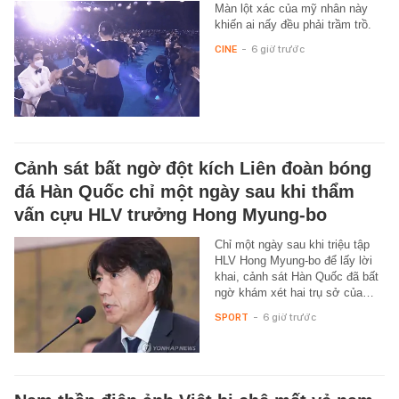
Màn lột xác của mỹ nhân này
khiến ai nấy đều phải trầm trồ.
CINE
-
6 giờ trước
Cảnh sát bất ngờ đột kích Liên đoàn bóng
đá Hàn Quốc chỉ một ngày sau khi thẩm
vấn cựu HLV trưởng Hong Myung-bo
Chỉ một ngày sau khi triệu tập
HLV Hong Myung-bo để lấy lời
khai, cảnh sát Hàn Quốc đã bất
ngờ khám xét hai trụ sở của…
SPORT
-
6 giờ trước