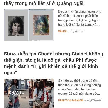
thấy trong mộ liệt sĩ ở Quảng Ngãi
Bức ảnh chân dung người phụ
nữ đã bị mờ được phát hiện
trong phần mộ liệt sĩ tại Nghĩa
trang Liệt sĩ Nghĩa Lâm, xã…
XÃ HỘI
-
6 giờ trước
Show diễn giả Chanel nhưng Chanel không
thể giận, tác giả là cô gái châu Phi được
mệnh danh "IT girl khiến cả thế giới kinh
ngạc"
Sở hữu gu thời trang cá tính,
thần thái cuốn hút cùng những
video được đầu tư, fashion
creator 22 tuổi này đang trở…
BEAUTY & FASHION
-
6 giờ trước