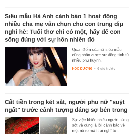
Siêu mẫu Hà Anh cảnh báo 1 hoạt động
nhiều cha mẹ vẫn chọn cho con trong dịp
nghỉ hè: Tuổi thơ chỉ có một, hãy để con
sống đúng với sự hồn nhiên đó
Quan điểm của nữ siêu mẫu
cũng nhận được sự đồng tình từ
nhiều phụ huynh.
HỌC ĐƯỜNG
-
6 giờ trước
Cất tiền trong két sắt, người phụ nữ "suýt
ngất" trước cảnh tượng đáng sợ bên trong
Sự việc khiến nhiều người sửng
sốt và cũng là lời cảnh báo về
một rủi ro mà ít ai nghĩ tới.