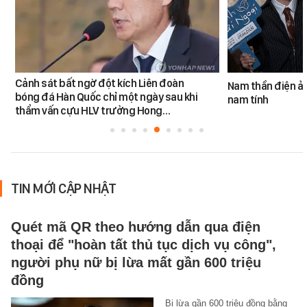
Cảnh sát bất ngờ đột kích Liên đoàn
Nam thần điện ản
bóng đá Hàn Quốc chỉ một ngày sau khi
nam tính
thẩm vấn cựu HLV trưởng Hong…
TIN MỚI CẬP NHẬT
Quét mã QR theo hướng dẫn qua điện
thoại để "hoàn tất thủ tục dịch vụ công",
người phụ nữ bị lừa mất gần 600 triệu
đồng
Bị lừa gần 600 triệu đồng bằng