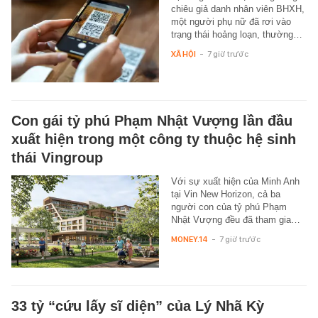
chiêu giả danh nhân viên BHXH,
một người phụ nữ đã rơi vào
trạng thái hoảng loạn, thường…
XÃ HỘI
-
7 giờ trước
Con gái tỷ phú Phạm Nhật Vượng lần đầu
xuất hiện trong một công ty thuộc hệ sinh
thái Vingroup
Với sự xuất hiện của Minh Anh
tại Vin New Horizon, cả ba
người con của tỷ phú Phạm
Nhật Vượng đều đã tham gia…
MONEY.14
-
7 giờ trước
33 tỷ “cứu lấy sĩ diện” của Lý Nhã Kỳ