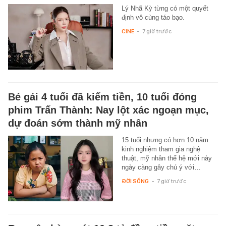
Lý Nhã Kỳ từng có một quyết
định vô cùng táo bạo.
CINE
-
7 giờ trước
Bé gái 4 tuổi đã kiếm tiền, 10 tuổi đóng
phim Trấn Thành: Nay lột xác ngoạn mục,
dự đoán sớm thành mỹ nhân
15 tuổi nhưng có hơn 10 năm
kinh nghiệm tham gia nghệ
thuật, mỹ nhân thế hệ mới này
ngày càng gây chú ý với…
ĐỜI SỐNG
-
7 giờ trước