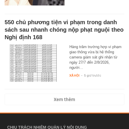
550 chủ phương tiện vi phạm trong danh
sách sau nhanh chóng nộp phạt nguội theo
Nghị định 168
Hàng trăm trường hợp vi phạm
giao thông vừa bị hệ thống
camera giám sát ghi nhận từ
ngày 27/7 đến 2/8/2026,
người…
XÃ HỘI
-
5 giờ trước
Xem thêm
CHỊU TRÁCH NHIỆM QUẢN LÝ NỘI DUNG