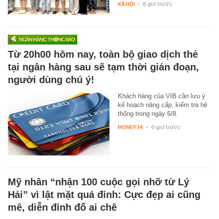
XÃ HỘI
-
6 giờ trước
Từ 20h00 hôm nay, toàn bộ giao dịch thẻ
tại ngân hàng sau sẽ tạm thời gián đoạn,
người dùng chú ý!
Khách hàng của VIB cần lưu ý
kế hoạch nâng cấp, kiểm tra hệ
thống trong ngày 6/8.
MONEY.14
-
6 giờ trước
Mỹ nhân “nhận 100 cuộc gọi nhỡ từ Lý
Hải” vì lật mặt quá đỉnh: Cực đẹp ai cũng
mê, diễn đỉnh đố ai chê