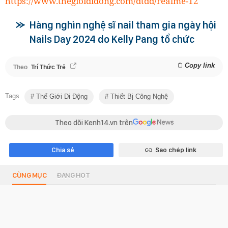
https://www.thegioididong.com/dtdd/realme-12
Hàng nghìn nghệ sĩ nail tham gia ngày hội
Nails Day 2024 do Kelly Pang tổ chức
Copy link
Theo
Trí Thức Trẻ
Tags
Thế Giới Di Động
Thiết Bị Công Nghệ
Theo dõi Kenh14.vn trên
Chia sẻ
Sao chép link
CÙNG MỤC
ĐANG HOT