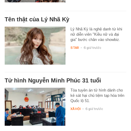
Tên thật của Lý Nhã Kỳ
Lý Nhã Kỳ là nghệ danh từ khi
nữ diễn viên "Kiều nữ và đại
gia" bước chân vào showbiz.
STAR
-
6 giờ trước
Tử hình Nguyễn Minh Phúc 31 tuổi
Tòa tuyên án tử hình dành cho
kẻ sát hại chủ tiệm tạp hóa trên
Quốc lộ 51.
XÃ HỘI
-
6 giờ trước