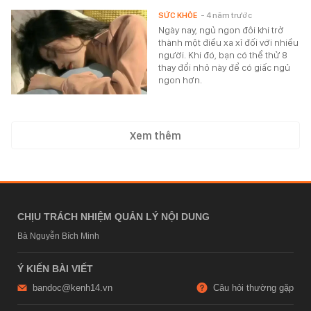
SỨC KHỎE
- 4 năm trước
Ngày nay, ngủ ngon đôi khi trở
thành một điều xa xỉ đối với nhiều
người. Khi đó, bạn có thể thử 8
thay đổi nhỏ này để có giấc ngủ
ngon hơn.
Xem thêm
CHỊU TRÁCH NHIỆM QUẢN LÝ NỘI DUNG
Bà Nguyễn Bích Minh
Ý KIẾN BÀI VIẾT
bandoc@kenh14.vn
Câu hỏi thường gặp