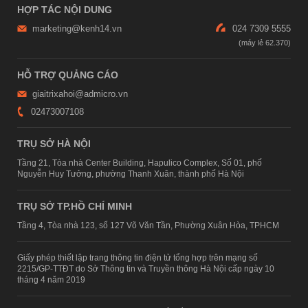
HỢP TÁC NỘI DUNG
marketing@kenh14.vn
024 7309 5555
HỖ TRỢ QUẢNG CÁO
giaitrixahoi@admicro.vn
02473007108
TRỤ SỞ HÀ NỘI
Tầng 21, Tòa nhà Center Building, Hapulico Complex, Số 01, phố
Nguyễn Huy Tưởng, phường Thanh Xuân, thành phố Hà Nội
TRỤ SỞ TP.HỒ CHÍ MINH
Tầng 4, Tòa nhà 123, số 127 Võ Văn Tần, Phường Xuân Hòa, TPHCM
Giấy phép thiết lập trang thông tin điện tử tổng hợp trên mạng số
2215/GP-TTĐT do Sở Thông tin và Truyền thông Hà Nội cấp ngày 10
tháng 4 năm 2019