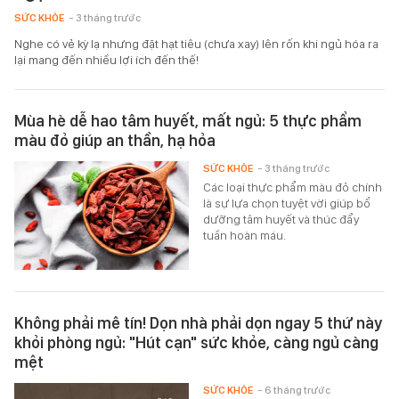
SỨC KHỎE
- 3 tháng trước
Nghe có vẻ kỳ lạ nhưng đặt hạt tiêu (chưa xay) lên rốn khi ngủ hóa ra
lại mang đến nhiều lợi ích đến thế!
Mùa hè dễ hao tâm huyết, mất ngủ: 5 thực phẩm
màu đỏ giúp an thần, hạ hỏa
SỨC KHỎE
- 3 tháng trước
Các loại thực phẩm màu đỏ chính
là sự lựa chọn tuyệt vời giúp bổ
dưỡng tâm huyết và thúc đẩy
tuần hoàn máu.
Không phải mê tín! Dọn nhà phải dọn ngay 5 thứ này
khỏi phòng ngủ: "Hút cạn" sức khỏe, càng ngủ càng
mệt
SỨC KHỎE
- 6 tháng trước