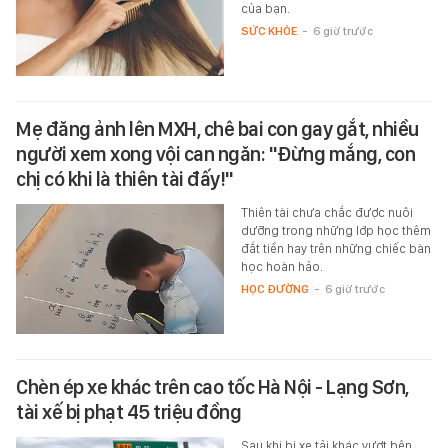
của bạn.
SỨC KHỎE
-
6 giờ trước
Mẹ đăng ảnh lên MXH, chê bai con gay gắt, nhiều
người xem xong vội can ngăn: "Đừng mắng, con
chị có khi là thiên tài đấy!"
Thiên tài chưa chắc được nuôi
dưỡng trong những lớp học thêm
đắt tiền hay trên những chiếc bàn
học hoàn hảo.
HỌC ĐƯỜNG
-
6 giờ trước
Chèn ép xe khác trên cao tốc Hà Nội - Lạng Sơn,
tài xế bị phạt 45 triệu đồng
Sau khi bị xe tải khác vượt bên