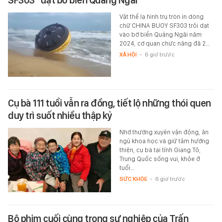
SF303" dạt bờ biển Quảng Ngãi
Vật thể lạ hình trụ tròn in dòng
chữ CHINA BUOY SF303 trôi dạt
vào bờ biển Quảng Ngãi năm
2024, cơ quan chức năng đã 2…
XÃ HỘI
-
6 giờ trước
Cụ bà 111 tuổi vẫn ra đồng, tiết lộ những thói quen
duy trì suốt nhiều thập kỷ
Nhờ thường xuyên vận động, ăn
ngủ khoa học và giữ tâm hướng
thiện, cụ bà tại tỉnh Giang Tô,
Trung Quốc sống vui, khỏe ở
tuổi…
SỨC KHỎE
-
6 giờ trước
Bộ phim cuối cùng trong sự nghiệp của Trấn