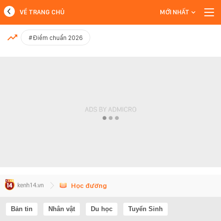
VỀ TRANG CHỦ
MỚI NHẤT
MỚI NHẤT
#Điểm chuẩn 2026
Xem thêm
Học đường
Bản tin
Nhân vật
Du học
Tuyển Sinh