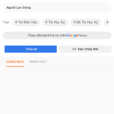
Người Lao Động
Tags
Thi Môn Văn
Thi Học Kỳ
Đề Thi Học Kỳ
Lộ 
Theo dõi Kenh14.vn trên
Chia sẻ
Sao chép link
CÙNG MỤC
ĐANG HOT