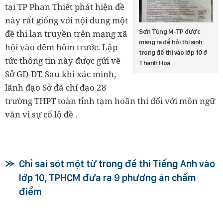
tại TP Phan Thiết phát hiện đề
này rất giống với nội dung một
Sơn Tùng M-TP được
đề thi lan truyền trên mạng xã
mang ra để hỏi thí sinh
hội vào đêm hôm trước. Lập
trong đề thi vào lớp 10 ở
tức thông tin này được gửi về
Thanh Hoá
Sở GD-ĐT. Sau khi xác minh,
lãnh đạo Sở đã chỉ đạo 28
trường THPT toàn tỉnh tạm hoãn thi đối với môn ngữ
văn vì sự cố lộ đề .
Chỉ sai sót một từ trong đề thi Tiếng Anh vào
lớp 10, TPHCM đưa ra 9 phương án chấm
điểm