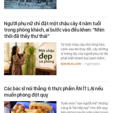
Người phụ nữ chỉ đặt một chậu cây 4 năm tuổi
trong phòng khách, ai bước vào đều khen: “Nhìn
thôi đã thấy thư thái”
Từ một chậu cây nhỏ từng héo
cành sau khi thay đất, cây dương
xỉ măng tây của người phụ nữ đã
phát triển thành bụi xanh mềm…
XEM MUA LUÔN
-
7 giờ trước
Các bác sĩ nói thẳng: 6 thực phẩm ĂN ÍT LẠI nếu
muốn phòng đột quỵ
Toàn món "vạn người mê" nhưng
cũng là "kẻ tiếp tay" cho đột quỵ.
Nếu không muốn sớm nằm trong