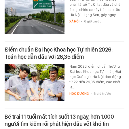
phải, tài xế T.L.Q. tạt đầu và chèn
ép lại chiếc xe này trên cao tốc
Hà Nội - Lạng Sơn, gây nguy…
XÃ HỘI
-
6 giờ trước
Điểm chuẩn Đại học Khoa học Tự nhiên 2026:
Toán học dẫn đầu với 26,35 điểm
Năm 2026, điểm chuẩn Trường
Đại học Khoa học Tự nhiên, Đại
học Quốc gia Hà Nội dao động
từ 22 đến 26,35 điểm, cao nhất
là…
HỌC ĐƯỜNG
-
6 giờ trước
Bé trai 11 tuổi mất tích suốt 13 ngày, hơn 1.000
người tìm kiếm rồi phát hiện dấu vết khó tin