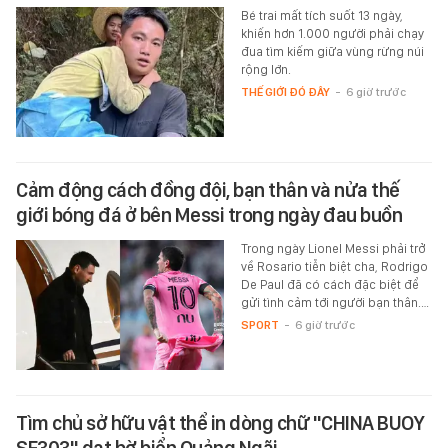
Bé trai mất tích suốt 13 ngày,
khiến hơn 1.000 người phải chạy
đua tìm kiếm giữa vùng rừng núi
rộng lớn.
THẾ GIỚI ĐÓ ĐÂY
-
6 giờ trước
Cảm động cách đồng đội, bạn thân và nửa thế
giới bóng đá ở bên Messi trong ngày đau buồn
Trong ngày Lionel Messi phải trở
về Rosario tiễn biệt cha, Rodrigo
De Paul đã có cách đặc biệt để
gửi tình cảm tới người bạn thân.…
SPORT
-
6 giờ trước
Tìm chủ sở hữu vật thể in dòng chữ "CHINA BUOY