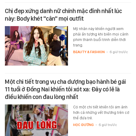
Chị đẹp xứng danh nữ chính mặc đỉnh nhất lúc
này: Body khét "cân" mọi outfit
Mỹ nhân này khiến người xem
phải ấn tượng khi biến mọi cảnh
phim thành buổi trình diễn thời
trang.
BEAUTY & FASHION
-
6 giờ trước
Một chi tiết trong vụ cha dượng bạo hành bé gái
11 tuổi ở Đồng Nai khiến tôi xót xa: Đây có lẽ là
điều khiến con đau lòng nhất
Có một chi tiết khiến tôi ám ảnh
hơn cả những vết thương trên cơ
thể đứa trẻ.
HỌC ĐƯỜNG
-
6 giờ trước