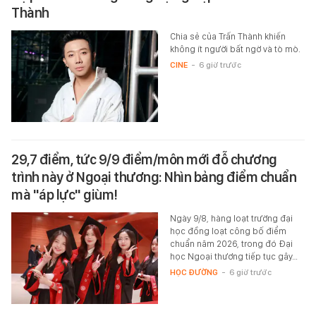
Thành
Chia sẻ của Trấn Thành khiến
không ít người bất ngờ và tò mò.
CINE
-
6 giờ trước
29,7 điểm, tức 9/9 điểm/môn mới đỗ chương
trình này ở Ngoại thương: Nhìn bảng điểm chuẩn
mà "áp lực" giùm!
Ngày 9/8, hàng loạt trường đại
học đồng loạt công bố điểm
chuẩn năm 2026, trong đó Đại
học Ngoại thương tiếp tục gây…
HỌC ĐƯỜNG
-
6 giờ trước