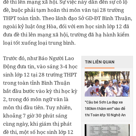
đề thi lên mạng xã hội. Sự việc này dẫn đến sự cố lộ
đề, buộc phải tạm hoãn thi môn văn tại 28 trường
THPT toàn tỉnh. Theo lãnh đạo Sở GD-ĐT Bình Thuận,
ngoài kỷ luật ông Hòa, đối với em học sinh lớp 12 đã
đưa đề thi lên mạng xã hội, trường đã hạ hành kiểm
loại tốt xuống loại trung bình.
Trước đó, như Báo Người Lao
TIN LIÊN QUAN
Động đưa tin, vào sáng 3-4 học
sinh lớp 12 tại 28 trường THPT
trong toàn tỉnh Bình Thuận
bắt đầu bước vào kỳ thi học kỳ
2, trong đó môn ngữ văn là
"Cậu bé Sơn La đạp xe
môn thi đầu tiên. Tuy nhiên,
180km thăm em" vào đề
khoảng 7 giờ 30 phút sáng
thi Toán lớp 10 Nghệ An
cùng ngày, khi giám thị phát
đề thi, một số học sinh lớp 12