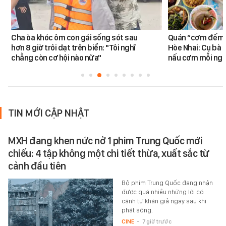
Cha òa khóc ôm con gái sống sót sau
Quán “cơm đếm”
hơn 8 giờ trôi dạt trên biển: "Tôi nghĩ
Hòe Nhai: Cụ bà 8
chẳng còn cơ hội nào nữa"
nấu cơm mỗi ngà
TIN MỚI CẬP NHẬT
MXH đang khen nức nở 1 phim Trung Quốc mới
chiếu: 4 tập không một chi tiết thừa, xuất sắc từ
cảnh đầu tiên
Bộ phim Trung Quốc đang nhận
được quá nhiều những lời có
cánh từ khán giả ngay sau khi
phát sóng.
CINE
-
7 giờ trước