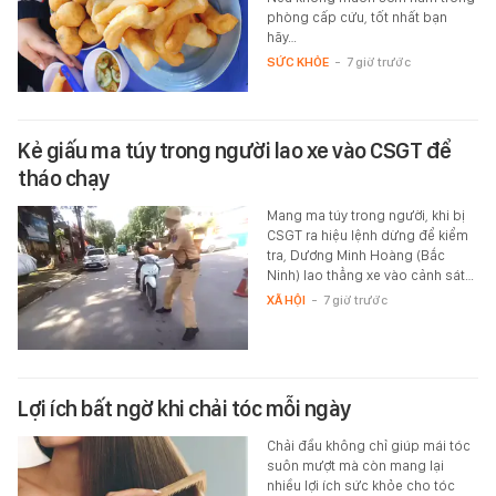
phòng cấp cứu, tốt nhất bạn
hãy…
SỨC KHỎE
-
7 giờ trước
Kẻ giấu ma túy trong người lao xe vào CSGT để
tháo chạy
Mang ma túy trong người, khi bị
CSGT ra hiệu lệnh dừng để kiểm
tra, Dương Minh Hoàng (Bắc
Ninh) lao thẳng xe vào cảnh sát…
XÃ HỘI
-
7 giờ trước
Lợi ích bất ngờ khi chải tóc mỗi ngày
Chải đầu không chỉ giúp mái tóc
suôn mượt mà còn mang lại
nhiều lợi ích sức khỏe cho tóc