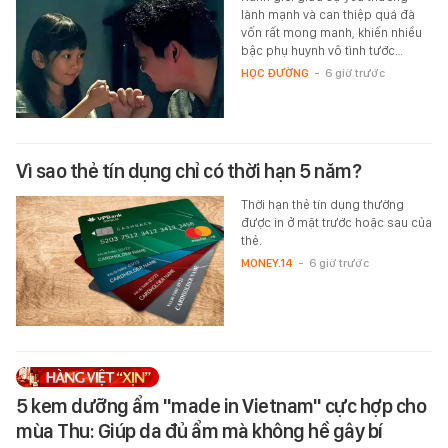
lành mạnh và can thiệp quá đà
vốn rất mong manh, khiến nhiều
bậc phụ huynh vô tình tước…
HỌC ĐƯỜNG
-
6 giờ trước
Vì sao thẻ tín dụng chỉ có thời hạn 5 năm?
Thời hạn thẻ tín dụng thường
được in ở mặt trước hoặc sau của
thẻ.
MONEY.14
-
6 giờ trước
5 kem dưỡng ẩm "made in Vietnam" cực hợp cho
mùa Thu: Giúp da đủ ẩm mà không hề gây bí