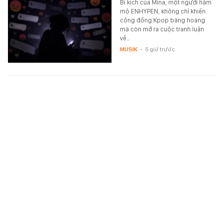
Bi kịch của Mina, một người hâm
mộ ENHYPEN, không chỉ khiến
cộng đồng Kpop bàng hoàng
mà còn mở ra cuộc tranh luận
về…
MUSIK
-
5 giờ trước
Phỏng vấn nóng Đình Bắc: "Tôi không quan tâm
đến danh hiệu cá nhân, tập thể ĐT Việt Nam là
trên hết"
Đình Bắc dành tặng 2 bàn thắng
vào lưới Campuchia cho người
hâm mộ Việt Nam.
SPORT
-
5 giờ trước