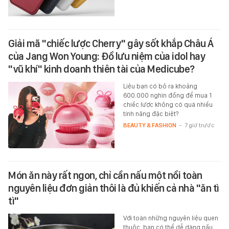
Giải mã "chiếc lược Cherry" gây sốt khắp Châu Á
của Jang Won Young: Đồ lưu niệm của idol hay
"vũ khí" kinh doanh thiên tài của Medicube?
Liệu bạn có bỏ ra khoảng
600.000 nghìn đồng để mua 1
chiếc lược không có quá nhiều
tính năng đặc biệt?
BEAUTY & FASHION
-
7 giờ trước
Món ăn này rất ngon, chỉ cần nấu một nồi toàn
nguyên liệu đơn giản thôi là đủ khiến cả nhà "ăn tì
tì"
Với toàn những nguyên liệu quen
thuộc, bạn có thể dễ dàng nấu