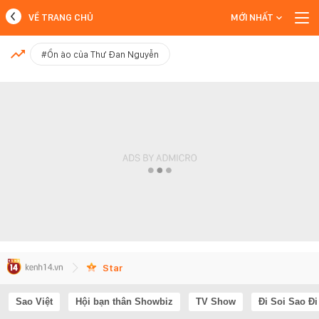
VỀ TRANG CHỦ
MỚI NHẤT
MỚI NHẤT
#Ồn ào của Thư Đan Nguyễn
Xem thêm
Star
Sao Việt
Hội bạn thân Showbiz
TV Show
Đi Soi Sao Đi