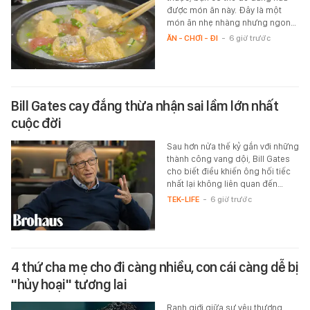
được món ăn này. Đây là một
món ăn nhẹ nhàng nhưng ngon…
ĂN - CHƠI - ĐI
-
6 giờ trước
Bill Gates cay đắng thừa nhận sai lầm lớn nhất
cuộc đời
Sau hơn nửa thế kỷ gắn với những
thành công vang dội, Bill Gates
cho biết điều khiến ông hối tiếc
nhất lại không liên quan đến…
TEK-LIFE
-
6 giờ trước
4 thứ cha mẹ cho đi càng nhiều, con cái càng dễ bị
"hủy hoại" tương lai
Ranh giới giữa sự yêu thương