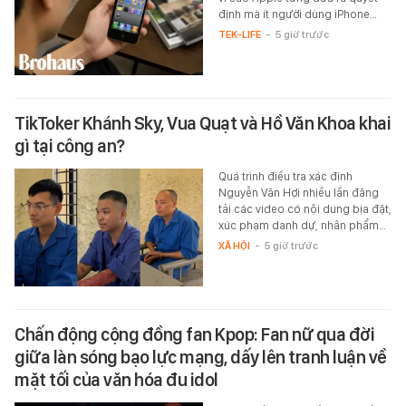
định mà ít người dùng iPhone…
TEK-LIFE
-
5 giờ trước
TikToker Khánh Sky, Vua Quạt và Hồ Văn Khoa khai
gì tại công an?
Quá trình điều tra xác định
Nguyễn Văn Hợi nhiều lần đăng
tải các video có nội dung bịa đặt,
xúc phạm danh dự, nhân phẩm…
XÃ HỘI
-
5 giờ trước
Chấn động cộng đồng fan Kpop: Fan nữ qua đời
giữa làn sóng bạo lực mạng, dấy lên tranh luận về
mặt tối của văn hóa đu idol