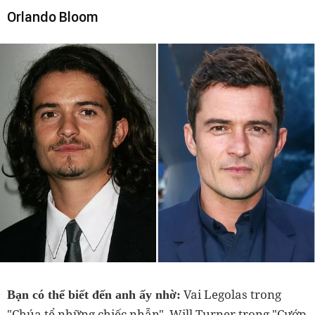
Orlando Bloom
Vai Legolas trong
Bạn có thể biết đến anh ấy nhờ:
"Chúa tể những chiếc nhẫn", Will Turner trong "Cướp