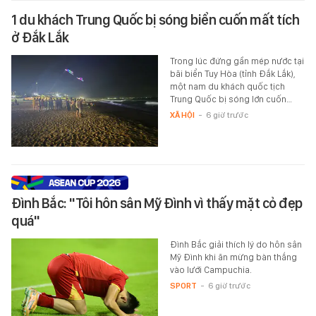
1 du khách Trung Quốc bị sóng biển cuốn mất tích
ở Đắk Lắk
Trong lúc đứng gần mép nước tại
bãi biển Tuy Hòa (tỉnh Đắk Lắk),
một nam du khách quốc tịch
Trung Quốc bị sóng lớn cuốn…
XÃ HỘI
-
6 giờ trước
Đình Bắc: "Tôi hôn sân Mỹ Đình vì thấy mặt cỏ đẹp
quá"
Đình Bắc giải thích lý do hôn sân
Mỹ Đình khi ăn mừng bàn thắng
vào lưới Campuchia.
SPORT
-
6 giờ trước