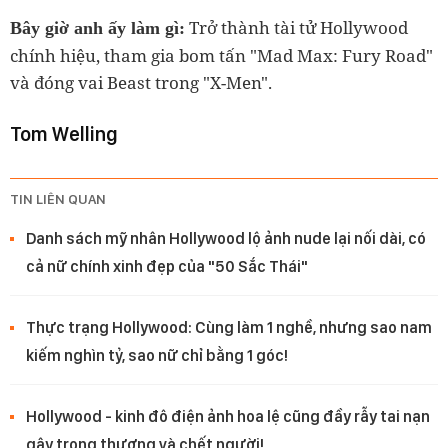
Trở thành tài tử Hollywood
Bây giờ anh ấy làm gì:
chính hiệu, tham gia bom tấn "Mad Max: Fury Road"
và đóng vai Beast trong "X-Men".
Tom Welling
TIN LIÊN QUAN
Danh sách mỹ nhân Hollywood lộ ảnh nude lại nối dài, có
cả nữ chính xinh đẹp của "50 Sắc Thái"
Thực trạng Hollywood: Cùng làm 1 nghề, nhưng sao nam
kiếm nghìn tỷ, sao nữ chỉ bằng 1 góc!
Hollywood - kinh đô điện ảnh hoa lệ cũng đầy rẫy tai nạn
gây trọng thương và chết người!