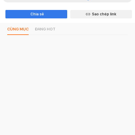
Chia sẻ
Sao chép link
CÙNG MỤC
ĐANG HOT