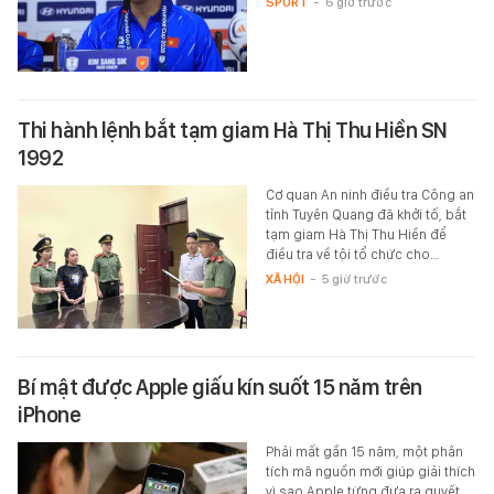
SPORT
-
6 giờ trước
Thi hành lệnh bắt tạm giam Hà Thị Thu Hiền SN
1992
Cơ quan An ninh điều tra Công an
tỉnh Tuyên Quang đã khởi tố, bắt
tạm giam Hà Thị Thu Hiền để
điều tra về tội tổ chức cho…
XÃ HỘI
-
5 giờ trước
Bí mật được Apple giấu kín suốt 15 năm trên
iPhone
Phải mất gần 15 năm, một phân
tích mã nguồn mới giúp giải thích
vì sao Apple từng đưa ra quyết