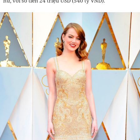
nữ, với số tiền 24 triệu USD (540 tỷ VND).