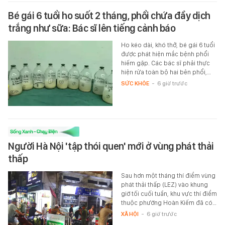
Bé gái 6 tuổi ho suốt 2 tháng, phổi chứa đầy dịch
trắng như sữa: Bác sĩ lên tiếng cảnh báo
Ho kéo dài, khó thở, bé gái 6 tuổi
được phát hiện mắc bệnh phổi
hiếm gặp. Các bác sĩ phải thực
hiện rửa toàn bộ hai bên phổi,…
SỨC KHỎE
-
6 giờ trước
Người Hà Nội 'tập thói quen' mới ở vùng phát thải
thấp
Sau hơn một tháng thí điểm vùng
phát thải thấp (LEZ) vào khung
giờ tối cuối tuần, khu vực thí điểm
thuộc phường Hoàn Kiếm đã có…
XÃ HỘI
-
6 giờ trước