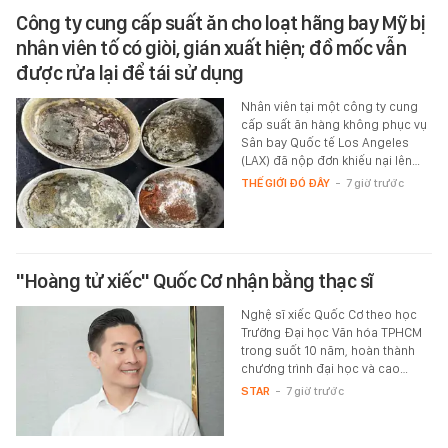
Công ty cung cấp suất ăn cho loạt hãng bay Mỹ bị
nhân viên tố có giòi, gián xuất hiện; đồ mốc vẫn
được rửa lại để tái sử dụng
Nhân viên tại một công ty cung
cấp suất ăn hàng không phục vụ
Sân bay Quốc tế Los Angeles
(LAX) đã nộp đơn khiếu nại lên…
THẾ GIỚI ĐÓ ĐÂY
-
7 giờ trước
"Hoàng tử xiếc" Quốc Cơ nhận bằng thạc sĩ
Nghệ sĩ xiếc Quốc Cơ theo học
Trường Đại học Văn hóa TPHCM
trong suốt 10 năm, hoàn thành
chương trình đại học và cao…
STAR
-
7 giờ trước