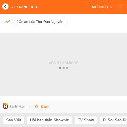
VỀ TRANG CHỦ
MỚI NHẤT
MỚI NHẤT
#Ồn ào của Thư Đan Nguyễn
Xem thêm
Star
Sao Việt
Hội bạn thân Showbiz
TV Show
Đi Soi Sao Đi