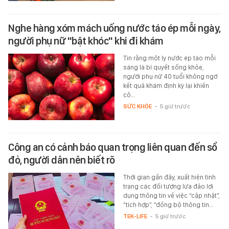
Nghe hàng xóm mách uống nước táo ép mỗi ngày,
người phụ nữ "bật khóc" khi đi khám
Tin rằng một ly nước ép táo mỗi
sáng là bí quyết sống khỏe,
người phụ nữ 40 tuổi không ngờ
kết quả khám định kỳ lại khiến
cô…
SỨC KHỎE
-
5 giờ trước
Công an có cảnh báo quan trọng liên quan đến sổ
đỏ, người dân nên biết rõ
Thời gian gần đây, xuất hiện tình
trạng các đối tượng lừa đảo lợi
dụng thông tin về việc “cập nhật”,
“tích hợp”, “đồng bộ thông tin…
TEK-LIFE
-
5 giờ trước