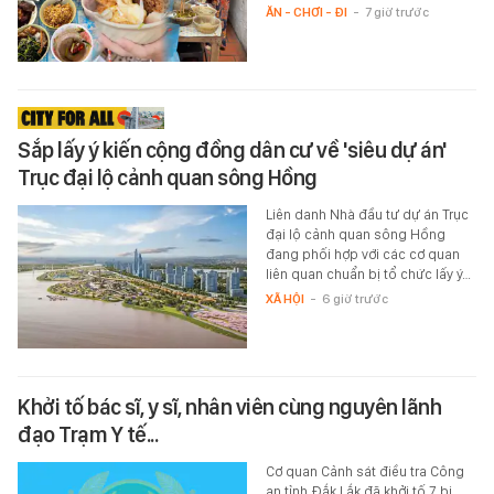
ĂN - CHƠI - ĐI
-
7 giờ trước
Sắp lấy ý kiến cộng đồng dân cư về 'siêu dự án'
Trục đại lộ cảnh quan sông Hồng
Liên danh Nhà đầu tư dự án Trục
đại lộ cảnh quan sông Hồng
đang phối hợp với các cơ quan
liên quan chuẩn bị tổ chức lấy ý…
XÃ HỘI
-
6 giờ trước
Khởi tố bác sĩ, y sĩ, nhân viên cùng nguyên lãnh
đạo Trạm Y tế...
Cơ quan Cảnh sát điều tra Công
an tỉnh Đắk Lắk đã khởi tố 7 bị