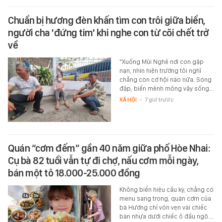
Chuẩn bị hương đèn khấn tìm con trôi giữa biển,
người cha 'đứng tim' khi nghe con từ cõi chết trở
về
"Xuống Mũi Nghê nơi con gặp
nạn, nhìn hiện trường tôi nghĩ
chẳng còn cơ hội nào nữa. Sóng
đập, biển mênh mông vậy sống…
XÃ HỘI
-
7 giờ trước
Quán “cơm đếm” gần 40 năm giữa phố Hòe Nhai:
Cụ bà 82 tuổi vẫn tự đi chợ, nấu cơm mỗi ngày,
bán một tô 18.000-25.000 đồng
Không biển hiệu cầu kỳ, chẳng có
menu sang trọng, quán cơm của
bà Hương chỉ vỏn vẹn vài chiếc
bàn nhựa dưới chiếc ô đầu ngõ.…