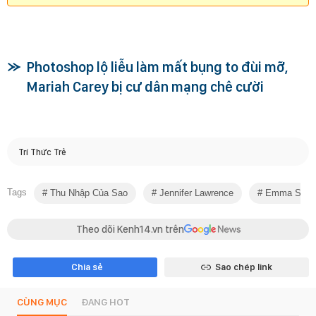
Photoshop lộ liễu làm mất bụng to đùi mỡ,
Mariah Carey bị cư dân mạng chê cười
Trí Thức Trẻ
Tags
Thu Nhập Của Sao
Jennifer Lawrence
Emma Ston
Theo dõi Kenh14.vn trên
Chia sẻ
Sao chép link
CÙNG MỤC
ĐANG HOT