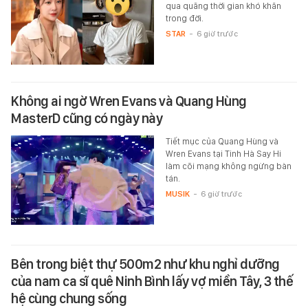
qua quãng thời gian khó khăn
trong đời.
STAR
-
6 giờ trước
Không ai ngờ Wren Evans và Quang Hùng
MasterD cũng có ngày này
Tiết mục của Quang Hùng và
Wren Evans tại Tinh Hà Say Hi
làm cõi mạng không ngừng bàn
tán.
MUSIK
-
6 giờ trước
Bên trong biệt thự 500m2 như khu nghỉ dưỡng
của nam ca sĩ quê Ninh Bình lấy vợ miền Tây, 3 thế
hệ cùng chung sống