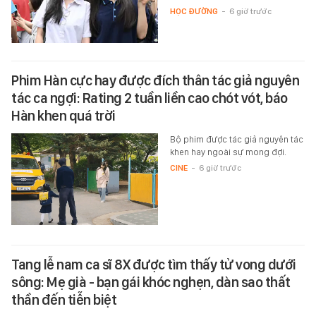
HỌC ĐƯỜNG
-
6 giờ trước
Phim Hàn cực hay được đích thân tác giả nguyên
tác ca ngợi: Rating 2 tuần liền cao chót vót, báo
Hàn khen quá trời
Bộ phim được tác giả nguyên tác
khen hay ngoài sự mong đợi.
CINE
-
6 giờ trước
Tang lễ nam ca sĩ 8X được tìm thấy tử vong dưới
sông: Mẹ già - bạn gái khóc nghẹn, dàn sao thất
thần đến tiễn biệt