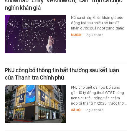
show nào “cháy” vé show đó, “cân” trọn cả chục
nghìn khán giả
Nữ ca sĩ này khiến khán giả xúc
động khi sau nhiều nỗ lực đã
nhận được quả ngọt xứng đáng.
MUSIK
-
7 giờ trước
PNJ công bố thông tin bất thường sau kết luận
của Thanh tra Chính phủ
PNJ cho biết đã nộp bổ sung
gần 10 tỷ đồng thuế GTGT cùng
hơn 973 triệu đồng tiền chậm
nộp từ tháng 11/2025, trước thời…
XÃ HỘI
-
7 giờ trước