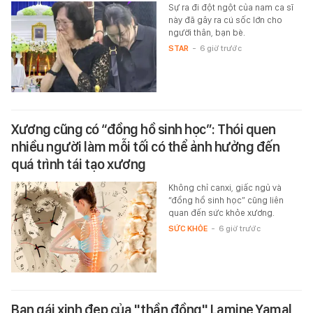
Sự ra đi đột ngột của nam ca sĩ
này đã gây ra cú sốc lớn cho
người thân, bạn bè.
STAR
-
6 giờ trước
Xương cũng có “đồng hồ sinh học”: Thói quen
nhiều người làm mỗi tối có thể ảnh hưởng đến
quá trình tái tạo xương
Không chỉ canxi, giấc ngủ và
“đồng hồ sinh học” cũng liên
quan đến sức khỏe xương.
SỨC KHỎE
-
6 giờ trước
Bạn gái xinh đẹp của "thần đồng" Lamine Yamal