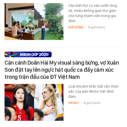
Căn biệt thự có sân vườn rộng
rãi, nhiều không gian thư giãn
cho từng thành viên trong gia
đình.
ĐỜI SỐNG
-
6 giờ trước
Cận cảnh Doãn Hải My visual sáng bừng, vợ Xuân
Son đặt tay lên ngực hát quốc ca đầy cảm xúc
trong trận đấu của ĐT Việt Nam
Loạt khoảnh khắc bắt cận nhan
sắc của dàn WAGs Việt đình
đám.
SPORT
-
6 giờ trước