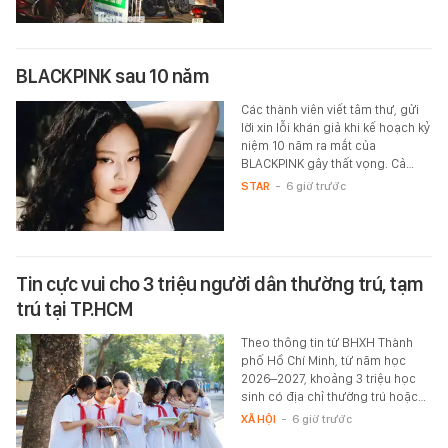
BLACKPINK sau 10 năm
Các thành viên viết tâm thư, gửi
lời xin lỗi khán giả khi kế hoạch kỷ
niệm 10 năm ra mắt của
BLACKPINK gây thất vọng. Cả…
STAR
-
6 giờ trước
Tin cực vui cho 3 triệu người dân thường trú, tạm
trú tại TP.HCM
Theo thông tin từ BHXH Thành
phố Hồ Chí Minh, từ năm học
2026–2027, khoảng 3 triệu học
sinh có địa chỉ thường trú hoặc…
XÃ HỘI
-
6 giờ trước