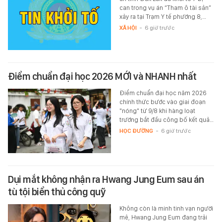
can trong vụ án “Tham ô tài sản”
xảy ra tại Trạm Y tế phường 8,…
XÃ HỘI
-
6 giờ trước
Điểm chuẩn đại học 2026 MỚI và NHANH nhất
Điểm chuẩn đại học năm 2026
chính thức bước vào giai đoạn
"nóng" từ 9/8 khi hàng loạt
trường bắt đầu công bố kết quả…
HỌC ĐƯỜNG
-
6 giờ trước
Dụi mắt không nhận ra Hwang Jung Eum sau án
tù tội biển thủ công quỹ
Không còn là minh tinh vạn người
mê, Hwang Jung Eum đang trải