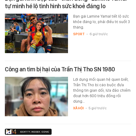
tự mình hé lộ tình hình sức khoẻ đáng lo
Bạn gái Lamine Yamal tiết lộ sức
khỏe đáng lo, phải điều trị suốt 3
tháng.
SPORT
-
6 giờ trước
Công an tìm bị hại của Trần Thị Tho SN 1980
Lợi dụng mối quan hệ quen biết,
Trần Thị Tho bị cáo buộc đưa
thông tin gian dối, lừa đảo chiếm
đoạt hơn 600 triệu đồng rồi
dùng…
XÃ HỘI
-
5 giờ trước