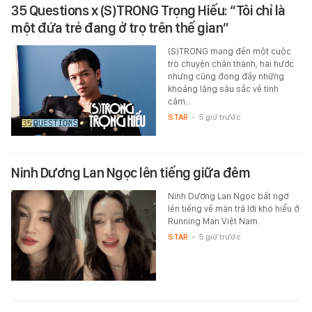
35 Questions x (S)TRONG Trọng Hiếu: “Tôi chỉ là
một đứa trẻ đang ở trọ trên thế gian”
(S)TRONG mang đến một cuộc
trò chuyện chân thành, hài hước
nhưng cũng đong đầy những
khoảng lặng sâu sắc về tình
cảm…
STAR
-
5 giờ trước
Ninh Dương Lan Ngọc lên tiếng giữa đêm
Ninh Dương Lan Ngọc bất ngờ
lên tiếng về màn trả lời khó hiểu ở
Running Man Việt Nam.
STAR
-
5 giờ trước