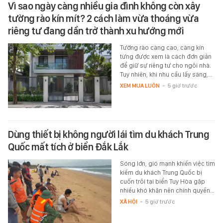
Vì sao ngày càng nhiều gia đình không còn xây
tường rào kín mít? 2 cách làm vừa thoáng vừa
riêng tư đang dần trở thành xu hướng mới
Tường rào càng cao, càng kín
từng được xem là cách đơn giản
để giữ sự riêng tư cho ngôi nhà.
Tuy nhiên, khi nhu cầu lấy sáng,…
XEM MUA LUÔN
-
5 giờ trước
Dùng thiết bị không người lái tìm du khách Trung
Quốc mất tích ở biển Đắk Lắk
Sóng lớn, gió mạnh khiến việc tìm
kiếm du khách Trung Quốc bị
cuốn trôi tại biển Tuy Hòa gặp
nhiều khó khăn nên chính quyền…
XÃ HỘI
-
5 giờ trước