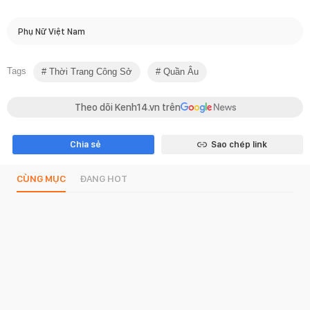
Phụ Nữ Việt Nam
Tags
Thời Trang Công Sở
Quần Âu
Theo dõi Kenh14.vn trên
Chia sẻ
Sao chép link
CÙNG MỤC
ĐANG HOT