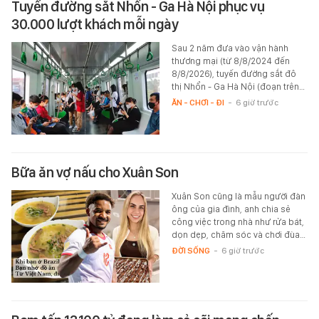
Tuyến đường sắt Nhổn - Ga Hà Nội phục vụ
30.000 lượt khách mỗi ngày
Sau 2 năm đưa vào vận hành
thương mại (từ 8/8/2024 đến
8/8/2026), tuyến đường sắt đô
thị Nhổn - Ga Hà Nội (đoạn trên…
ĂN - CHƠI - ĐI
-
6 giờ trước
Bữa ăn vợ nấu cho Xuân Son
Xuân Son cũng là mẫu người đàn
ông của gia đình, anh chia sẻ
công việc trong nhà như rửa bát,
dọn dẹp, chăm sóc và chơi đùa…
ĐỜI SỐNG
-
6 giờ trước