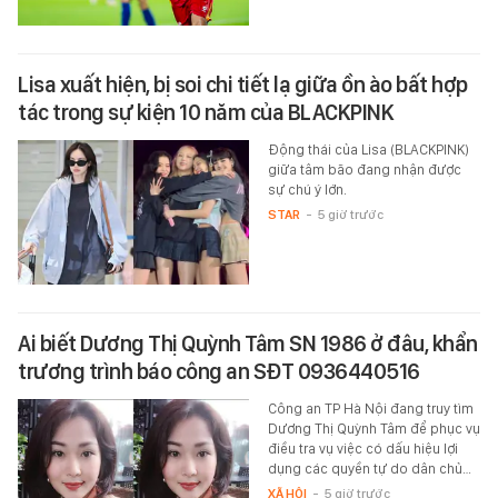
Lisa xuất hiện, bị soi chi tiết lạ giữa ồn ào bất hợp
tác trong sự kiện 10 năm của BLACKPINK
Động thái của Lisa (BLACKPINK)
giữa tâm bão đang nhận được
sự chú ý lớn.
STAR
-
5 giờ trước
Ai biết Dương Thị Quỳnh Tâm SN 1986 ở đâu, khẩn
trương trình báo công an SĐT 0936440516
Công an TP Hà Nội đang truy tìm
Dương Thị Quỳnh Tâm để phục vụ
điều tra vụ việc có dấu hiệu lợi
dụng các quyền tự do dân chủ…
XÃ HỘI
-
5 giờ trước