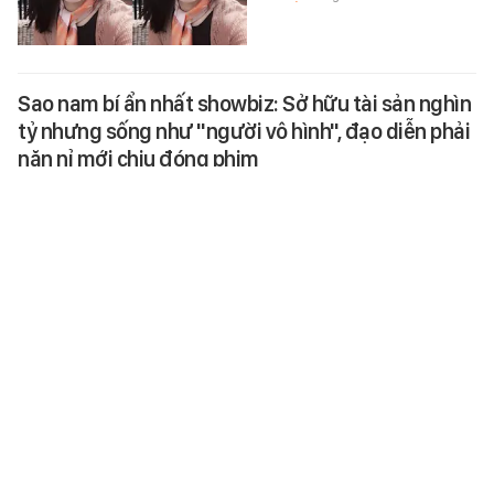
Sao nam bí ẩn nhất showbiz: Sở hữu tài sản nghìn
tỷ nhưng sống như "người vô hình", đạo diễn phải
năn nỉ mới chịu đóng phim
Sau nhiều năm gần như biến mất
khỏi làng giải trí, cuộc sống hiện
tại của sao nam này một lần nữa
khiến công chúng tò mò.
STAR
-
5 giờ trước
Tin vui cho người dùng ChatGPT miễn phí
Theo đó, OpenAI sẽ gỡ giới hạn
độ dài của cuộc trò chuyện bằng
văn bản với toàn bộ người dùng
ChatGPT, đồng thời nâng cấp