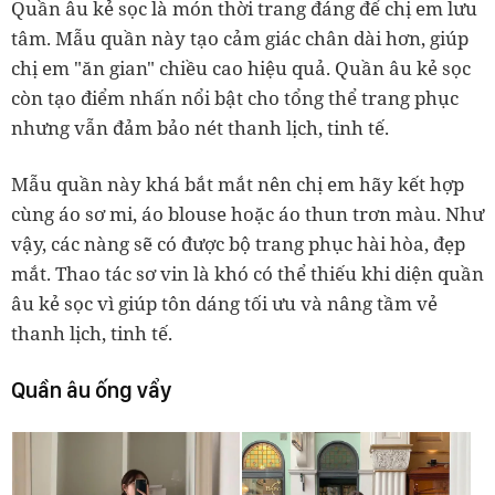
Quần âu kẻ sọc là món thời trang đáng để chị em lưu
tâm. Mẫu quần này tạo cảm giác chân dài hơn, giúp
chị em "ăn gian" chiều cao hiệu quả. Quần âu kẻ sọc
còn tạo điểm nhấn nổi bật cho tổng thể trang phục
nhưng vẫn đảm bảo nét thanh lịch, tinh tế.
Mẫu quần này khá bắt mắt nên chị em hãy kết hợp
cùng áo sơ mi, áo blouse hoặc áo thun trơn màu. Như
vậy, các nàng sẽ có được bộ trang phục hài hòa, đẹp
mắt. Thao tác sơ vin là khó có thể thiếu khi diện quần
âu kẻ sọc vì giúp tôn dáng tối ưu và nâng tầm vẻ
thanh lịch, tinh tế.
Quần âu ống vẩy