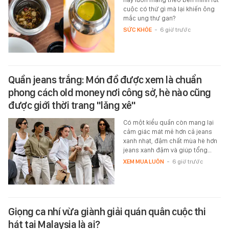
cuộc có thứ gì mà lại khiến ông
mắc ung thư gan?
SỨC KHỎE
-
6 giờ trước
Quần jeans trắng: Món đồ được xem là chuẩn
phong cách old money nơi công sở, hè nào cũng
được giới thời trang "lăng xê"
Có một kiểu quần còn mang lại
cảm giác mát mẻ hơn cả jeans
xanh nhạt, đậm chất mùa hè hơn
jeans xanh đậm và giúp tổng…
XEM MUA LUÔN
-
6 giờ trước
Giọng ca nhí vừa giành giải quán quân cuộc thi
hát tại Malaysia là ai?