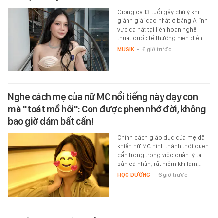
Giọng ca 13 tuổi gây chú ý khi
giành giải cao nhất ở bảng A lĩnh
vực ca hát tại liên hoan nghệ
thuật quốc tế thường niên diễn…
MUSIK
-
6 giờ trước
Nghe cách mẹ của nữ MC nổi tiếng này dạy con
mà "toát mồ hôi": Con được phen nhớ đời, không
bao giờ dám bất cẩn!
Chính cách giáo dục của mẹ đã
khiến nữ MC hình thành thói quen
cẩn trọng trong việc quản lý tài
sản cá nhân, rất hiếm khi làm…
HỌC ĐƯỜNG
-
6 giờ trước