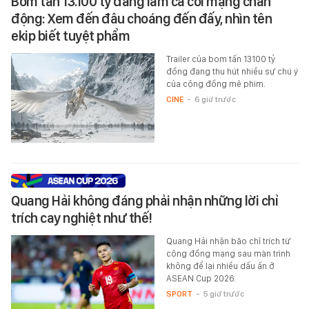
Bom tấn 13.100 tỷ đang làm cả cõi mạng chấn
động: Xem đến đâu choáng đến đấy, nhìn tên
ekip biết tuyệt phẩm
Trailer của bom tấn 13100 tỷ
đồng đang thu hút nhiều sự chú ý
của cộng đồng mê phim.
CINE
-
6 giờ trước
Quang Hải không đáng phải nhận những lời chỉ
trích cay nghiệt như thế!
Quang Hải nhận bão chỉ trích từ
cộng đồng mạng sau màn trình
không để lại nhiều dấu ấn ở
ASEAN Cup 2026.
SPORT
-
5 giờ trước