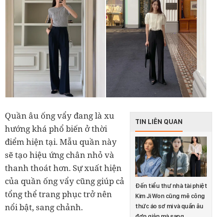
Quần âu ống vẩy đang là xu
TIN LIÊN QUAN
hướng khá phổ biến ở thời
điểm hiện tại. Mẫu quần này
sẽ tạo hiệu ứng chân nhỏ và
thanh thoát hơn. Sự xuất hiện
của quần ống vẩy cũng giúp cả
Đến tiểu thư nhà tài phiệt
tổng thể trang phục trở nên
Kim Ji Won cũng mê công
nổi bật, sang chảnh.
thức áo sơ mi và quần âu
đơn giản mà sang