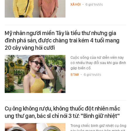
XÃ HỘI
-
6 giờ trước
Mỹ nhân người miền Tây là tiểu thư nhưng gia
đình phá sản, được chàng trai kém 4 tuổi mang
20 cây vàng hỏi cưới
Cuộc sống của nữ diễn viên này
có nhiều thay đổi sau khi gia đình
gặp biến cố.
STAR
-
6 giờ trước
Cụ ông không rượu, không thuốc đột nhiên mắc
ung thư gan, bác sĩ chỉ nói 3 từ: "Bình giữ nhiệt"
Trong chiếc bình giữ nhiệt cụ ông
này luôn mang theo bên mình rút