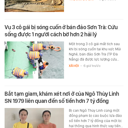
Vụ 3 cô gái bị sóng cuốn ở bán đảo Sơn Trà: Cứu
sống được 1 người cách bờ hơn 2 hải lý
Một trong 3 cô gái mất tích sau
khi bị sóng cuốn tại khu vực Mũi
Nghê, bán đảo Sơn Trà (TP Đà
Nẵng) đã được lực lượng cứu…
XÃ HỘI
-
6 giờ trước
Bắt tạm giam, khám xét nơi ở của Ngô Thùy Linh
SN 1979 liên quan đến số tiền hơn 7 tỷ đồng
Bị can Ngô Thùy Linh cùng một
đồng phạm bị cáo buộc lừa đảo
số tiền hơn 7 tỷ đồng của một bị
hại thông qua hình thức vay tiền…