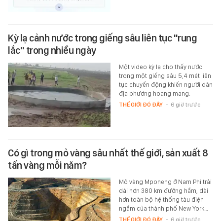
Kỳ lạ cảnh nước trong giếng sâu liên tục "rung
lắc" trong nhiều ngày
Một video kỳ lạ cho thấy nước
trong một giếng sâu 5,4 mét liên
tục chuyển động khiến người dân
địa phương hoang mang.
THẾ GIỚI ĐÓ ĐÂY
-
6 giờ trước
Có gì trong mỏ vàng sâu nhất thế giới, sản xuất 8
tấn vàng mỗi năm?
Mỏ vàng Mponeng ở Nam Phi trải
dài hơn 380 km đường hầm, dài
hơn toàn bộ hệ thống tàu điện
ngầm của thành phố New York…
THẾ GIỚI ĐÓ ĐÂY
-
6 giờ trước