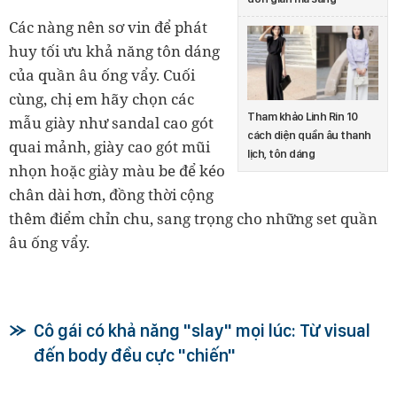
Các nàng nên sơ vin để phát
huy tối ưu khả năng tôn dáng
của quần âu ống vẩy. Cuối
cùng, chị em hãy chọn các
Tham khảo Linh Rin 10
mẫu giày như sandal cao gót
cách diện quần âu thanh
quai mảnh, giày cao gót mũi
lịch, tôn dáng
nhọn hoặc giày màu be để kéo
chân dài hơn, đồng thời cộng
thêm điểm chỉn chu, sang trọng cho những set quần
âu ống vẩy.
Cô gái có khả năng "slay" mọi lúc: Từ visual
đến body đều cực "chiến"