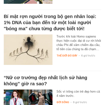
Bí mật rợn người trong bộ gen nhân loại:
1% DNA của bạn đến từ một loài người
"bóng ma" chưa từng được biết tới!
Trước khi loài Homo sapiens
thực hiện cuộc đại di cư rời khỏi
châu Phi để xâm chiếm địa cầu,
tổ tiên của chúng ta đã chạm…
THẾ GIỚI ĐÓ ĐÂY
-
6 giờ trước
“Nữ cơ trưởng đẹp nhất lịch sử hàng
không” giờ ra sao?
Sốc vì trông còn trẻ đẹp hơn cả
4 năm trước.
ĐỜI SỐNG
-
6 giờ trước