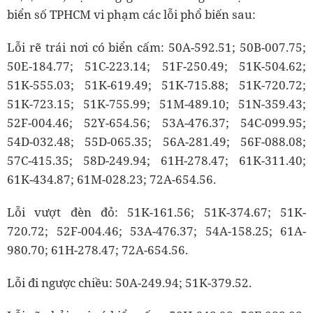
biển số TPHCM vi phạm các lỗi phổ biến sau:
Lỗi rẽ trái nơi có biển cấm: 50A-592.51; 50B-007.75;
50E-184.77; 51C-223.14; 51F-250.49; 51K-504.62;
51K-555.03; 51K-619.49; 51K-715.88; 51K-720.72;
51K-723.15; 51K-755.99; 51M-489.10; 51N-359.43;
52F-004.46; 52Y-654.56; 53A-476.37; 54C-099.95;
54D-032.48; 55D-065.35; 56A-281.49; 56F-088.08;
57C-415.35; 58D-249.94; 61H-278.47; 61K-311.40;
61K-434.87; 61M-028.23; 72A-654.56.
Lỗi vượt đèn đỏ: 51K-161.56; 51K-374.67; 51K-
720.72; 52F-004.46; 53A-476.37; 54A-158.25; 61A-
980.70; 61H-278.47; 72A-654.56.
Lỗi đi ngược chiều: 50A-249.94; 51K-379.52.