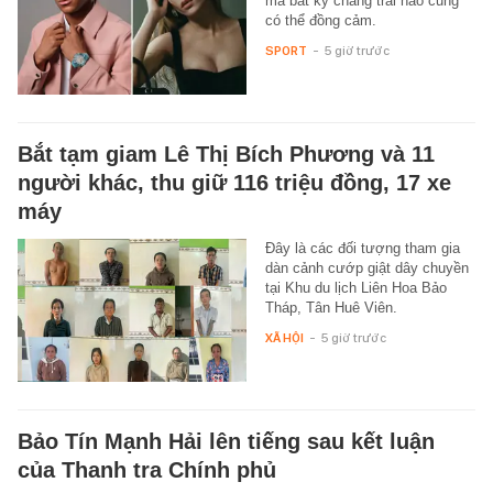
mà bất kỳ chàng trai nào cũng
có thể đồng cảm.
SPORT
-
5 giờ trước
Bắt tạm giam Lê Thị Bích Phương và 11
người khác, thu giữ 116 triệu đồng, 17 xe
máy
Đây là các đối tượng tham gia
dàn cảnh cướp giật dây chuyền
tại Khu du lịch Liên Hoa Bảo
Tháp, Tân Huê Viên.
XÃ HỘI
-
5 giờ trước
Bảo Tín Mạnh Hải lên tiếng sau kết luận
của Thanh tra Chính phủ