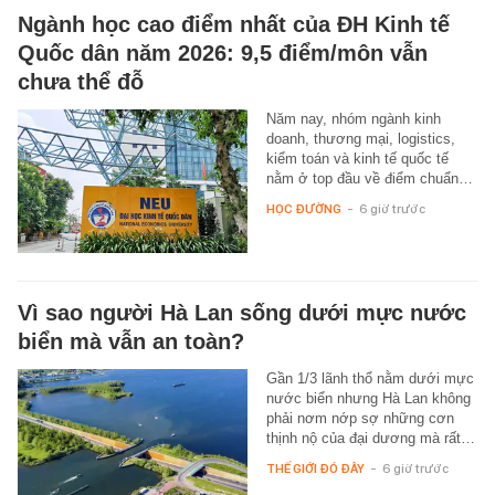
Ngành học cao điểm nhất của ĐH Kinh tế
Quốc dân năm 2026: 9,5 điểm/môn vẫn
chưa thể đỗ
Năm nay, nhóm ngành kinh
doanh, thương mại, logistics,
kiểm toán và kinh tế quốc tế
nằm ở top đầu về điểm chuẩn…
HỌC ĐƯỜNG
-
6 giờ trước
Vì sao người Hà Lan sống dưới mực nước
biển mà vẫn an toàn?
Gần 1/3 lãnh thổ nằm dưới mực
nước biển nhưng Hà Lan không
phải nơm nớp sợ những cơn
thịnh nộ của đại dương mà rất…
THẾ GIỚI ĐÓ ĐÂY
-
6 giờ trước