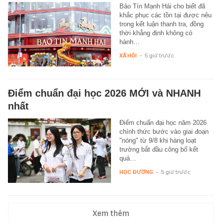
Bảo Tín Mạnh Hải cho biết đã
khắc phục các tồn tại được nêu
trong kết luận thanh tra, đồng
thời khẳng định không có
hành…
XÃ HỘI
-
5 giờ trước
Điểm chuẩn đại học 2026 MỚI và NHANH
nhất
Điểm chuẩn đại học năm 2026
chính thức bước vào giai đoạn
"nóng" từ 9/8 khi hàng loạt
trường bắt đầu công bố kết
quả…
HỌC ĐƯỜNG
-
5 giờ trước
Xem thêm