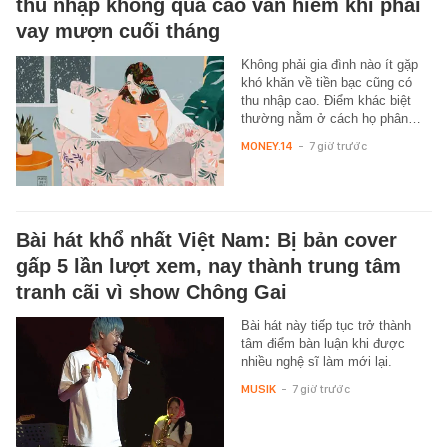
thu nhập không quá cao vẫn hiếm khi phải
vay mượn cuối tháng
Không phải gia đình nào ít gặp
khó khăn về tiền bạc cũng có
thu nhập cao. Điểm khác biệt
thường nằm ở cách họ phân…
MONEY.14
-
7 giờ trước
Bài hát khổ nhất Việt Nam: Bị bản cover
gấp 5 lần lượt xem, nay thành trung tâm
tranh cãi vì show Chông Gai
Bài hát này tiếp tục trở thành
tâm điểm bàn luận khi được
nhiều nghệ sĩ làm mới lại.
MUSIK
-
7 giờ trước