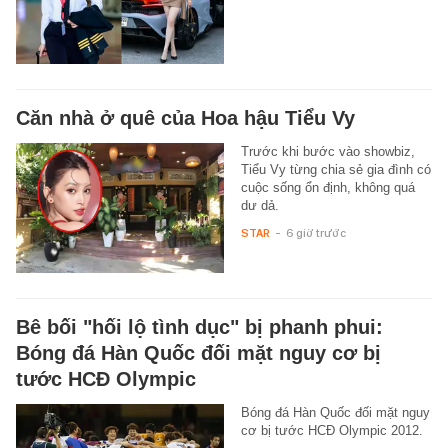
Căn nhà ở quê của Hoa hậu Tiểu Vy
Trước khi bước vào showbiz,
Tiểu Vy từng chia sẻ gia đình có
cuộc sống ổn định, không quá
dư dả.
STAR
-
6 giờ trước
Bê bối "hối lộ tình dục" bị phanh phui:
Bóng đá Hàn Quốc đối mặt nguy cơ bị
tước HCĐ Olympic
Bóng đá Hàn Quốc đối mặt nguy
cơ bị tước HCĐ Olympic 2012.