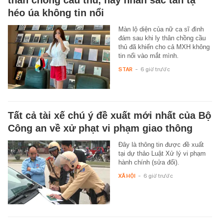
thân chồng cầu thủ, nay nhan sắc tàn tạ
héo úa không tin nổi
Màn lộ diện của nữ ca sĩ đình
đám sau khi ly thân chồng cầu
thủ đã khiến cho cả MXH không
tin nổi vào mắt mình.
STAR
-
6 giờ trước
Tất cả tài xế chú ý đề xuất mới nhất của Bộ
Công an về xử phạt vi phạm giao thông
Đây là thông tin được đề xuất
tại dự thảo Luật Xử lý vi phạm
hành chính (sửa đổi).
XÃ HỘI
-
6 giờ trước