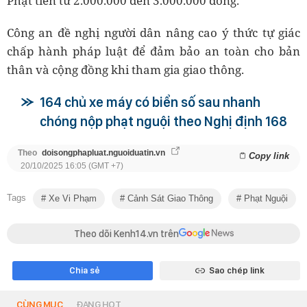
Phạt tiền từ 2.000.000 đến 3.000.000 đồng.
Công an đề nghị người dân nâng cao ý thức tự giác
chấp hành pháp luật để đảm bảo an toàn cho bản
thân và cộng đồng khi tham gia giao thông.
164 chủ xe máy có biển số sau nhanh
chóng nộp phạt nguội theo Nghị định 168
Theo
doisongphapluat.nguoiduatin.vn
Copy link
20/10/2025 16:05 (GMT +7)
Tags
Xe Vi Phạm
Cảnh Sát Giao Thông
Phạt Nguội
Theo dõi Kenh14.vn trên
Chia sẻ
Sao chép link
CÙNG MỤC
ĐANG HOT