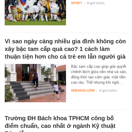
SPORT
-
6 giờ trước
Vì sao ngày càng nhiều gia đình không còn
xây bậc tam cấp quá cao? 1 cách làm
thuận tiện hơn cho cả trẻ em lẫn người già
Bậc tam cấp cao giúp giải quyết
chênh lệch giữa nền nhà và sân,
đồng thời tạo cảm giác mặt tiền
cao ráo. Thế nhưng khi ngôi…
XEM MUA LUÔN
-
6 giờ trước
Trường ĐH Bách khoa TPHCM công bố
điểm chuẩn, cao nhất ở ngành Kỹ thuật