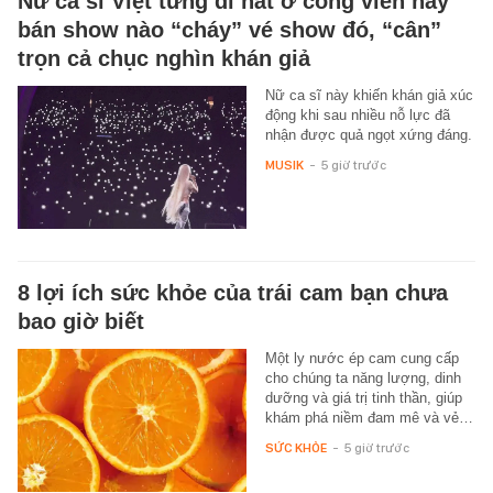
Nữ ca sĩ Việt từng đi hát ở công viên nay
bán show nào “cháy” vé show đó, “cân”
trọn cả chục nghìn khán giả
Nữ ca sĩ này khiến khán giả xúc
động khi sau nhiều nỗ lực đã
nhận được quả ngọt xứng đáng.
MUSIK
-
5 giờ trước
8 lợi ích sức khỏe của trái cam bạn chưa
bao giờ biết
Một ly nước ép cam cung cấp
cho chúng ta năng lượng, dinh
dưỡng và giá trị tinh thần, giúp
khám phá niềm đam mê và vẻ…
SỨC KHỎE
-
5 giờ trước