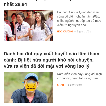
nhất 28,84
Đại học Kinh tế Quốc dân vừa
công bố điểm chuẩn năm 2026,
nhiều ngành hot tiếp tục có mức
điểm trúng tuyển cao.
HỌC ĐƯỜNG
-
5 giờ trước
Danh hài đột quỵ xuất huyết não lâm thảm
cảnh: Bị liệt nửa người khó nói chuyện,
vừa ra viện đã đối mặt với vòng lao lý
Nam diễn viên này đang đối diện
với lao lý, bệnh tật và nợ nần.
STAR
-
5 giờ trước