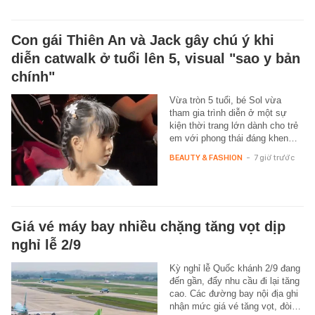
Con gái Thiên An và Jack gây chú ý khi
diễn catwalk ở tuổi lên 5, visual "sao y bản
chính"
Vừa tròn 5 tuổi, bé Sol vừa
tham gia trình diễn ở một sự
kiện thời trang lớn dành cho trẻ
em với phong thái đáng khen…
BEAUTY & FASHION
-
7 giờ trước
Giá vé máy bay nhiều chặng tăng vọt dịp
nghỉ lễ 2/9
Kỳ nghỉ lễ Quốc khánh 2/9 đang
đến gần, đẩy nhu cầu đi lại tăng
cao. Các đường bay nội địa ghi
nhận mức giá vé tăng vọt, đòi…