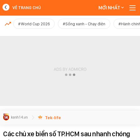
MỚI NHẤT
VỀ TRANG CHỦ
MỚI NHẤT
#World Cup 2026
#Sống xanh - Chạy điện
#Hành chính
Xem thêm
Tek-life
Các chủ xe biển số TP.HCM sau nhanh chóng