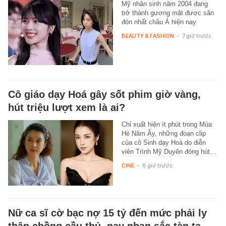
Mỹ nhân sinh năm 2004 đang
trở thành gương mặt được săn
đón nhất châu Á hiện nay.
BEAUTY & FASHION
-
7 giờ trước
Cô giáo dạy Hoá gây sốt phim giờ vàng,
hút triệu lượt xem là ai?
Chỉ xuất hiện ít phút trong Mùa
Hè Năm Ấy, những đoạn clip
của cô Sinh dạy Hoá do diễn
viên Trình Mỹ Duyên đóng hút…
CINE
-
6 giờ trước
Nữ ca sĩ cờ bạc nợ 15 tỷ đến mức phải ly