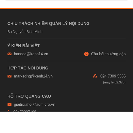
CHỊU TRÁCH NHIỆM QUẢN LÝ NỘI DUNG
Bà Nguyễn Bích Minh
Ý KIẾN BÀI VIẾT
bandoc@kenh14.vn
Câu hỏi thường gặp
HỢP TÁC NỘI DUNG
marketing@kenh14.vn
024 7309 5555
HỖ TRỢ QUẢNG CÁO
giaitrixahoi@admicro.vn
02473007108
TRỤ SỞ HÀ NỘI