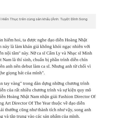
ĩ Hiền Thục trên cùng sân khấu (Ảnh: Tuyệt Đỉnh Song
lần hiếm hoi, ta được nghe đạo diễn Hoàng Nhật
n này là làm khán giả không khỏi ngạc nhiên với
iễn nội tâm" này. Nữ ca sĩ Cẩm Ly và Nhạc sĩ Minh
 Nam là thí sinh, chuẩn bị phần trình diễn chỉn
ên anh nên debut làm ca sĩ. Nhưng anh từ chối vì
ghe giọng hát của mình".
 tay vàng" trong dàn dựng những chương trình
diễn của rất nhiều chương trình và sự kiện quy mô
iễn Hoàng Nhật Nam nhận giải Fashion Director Of
ng Art Director Of The Year thuộc về đạo diễn
ải thưởng cũng như thành tích như vậy, song anh
ng và tập trung vào các sản phẩm của mình.