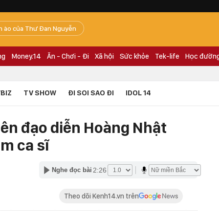
n ào của Thư Đan Nguyễn
ng
Money.14
Ăn - Chơi - Đi
Xã hội
Sức khỏe
Tek-life
Học đườn
BIZ
TV SHOW
ĐI SOI SAO ĐI
IDOL 14
yên đạo diễn Hoàng Nhật
m ca sĩ
2:26
Nghe đọc bài
Theo dõi Kenh14.vn trên