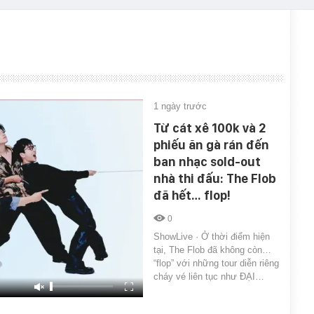
1 ngày trước
Từ cát xê 100k và 2
phiếu ăn gà rán đến
ban nhạc sold-out
nhà thi đấu: The Flob
đã hết… flop!
0
ShowLive · Ở thời điểm hiện
tại, The Flob đã không còn…
“flop” với những tour diễn riêng
cháy vé liên tục như ĐẠI…