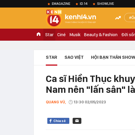
EMAGAZINE
ID.14
SHOWLIVE
Ồ
Star
Ciné
Musik
Beauty & Fashion
Đời số
STAR
SAO VIỆT
HỘI BẠN THÂN SHOW
Ca sĩ Hiền Thục khu
Nam nên "lấn sân" là
QUANG VŨ,
13:30 02/05/2023
Chia sẻ