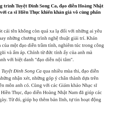
g trình Tuyệt Đỉnh Song Ca, đạo diễn Hoàng Nhật
ới ca sĩ Hiền Thục khiến khán giả vô cùng phấn
cái tên không còn quá xa lạ đối với những ai yêu
hay những chương trình nghệ thuật giải trí. Khán
h của một đạo diễn trầm tính, nghiêm túc trong công
ũi và ấm áp. Chính từ đức tính ấy của anh mà
nh với biệt danh "đạo diễn nội tâm".
g
Tuyệt Đỉnh Song Ca
qua nhiều mùa thi, đạo diễn
hững nhận xét, những góp ý chân thành dựa trên
ên môn anh có. Cùng với các Giám khảo Nhạc sĩ
ĩ Hiền Thục, đạo diễn Hoàng Nhật Nam đã giúp các
ngày. Từ đó, giúp họ thêm bản lĩnh, tự tin hoạt động