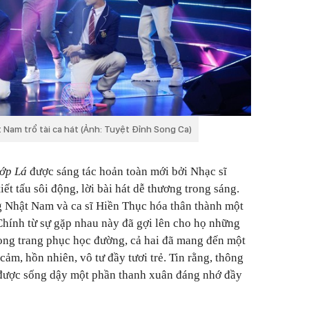
Nam trổ tài ca hát (Ảnh: Tuyệt Đỉnh Song Ca)
Lớp Lá
được sáng tác hoản toàn mới bởi Nhạc sĩ
ết tấu sôi động, lời bài hát dễ thương trong sáng.
g Nhật Nam và ca sĩ Hiền Thục hóa thân thành một
 Chính từ sự gặp nhau này đã gợi lên cho họ những
Trong trang phục học đường, cả hai đã mang đến một
ảm, hồn nhiên, vô tư đầy tươi trẻ. Tin rằng, thông
ẽ được sống dậy một phần thanh xuân đáng nhớ đầy