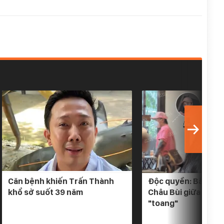
Căn bệnh khiến Trấn Thành
Độc quyền: Bắt gặp 
khổ sở suốt 39 năm
Châu Bùi giữa tin đ
"toang"