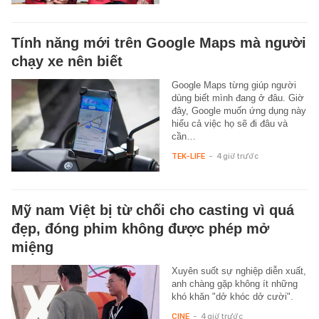
Tính năng mới trên Google Maps mà người
chạy xe nên biết
Google Maps từng giúp người
dùng biết mình đang ở đâu. Giờ
đây, Google muốn ứng dụng này
hiểu cả việc họ sẽ đi đâu và
cần…
TEK-LIFE
-
4 giờ trước
Mỹ nam Việt bị từ chối cho casting vì quá
đẹp, đóng phim không được phép mở
miệng
Xuyên suốt sự nghiệp diễn xuất,
anh chàng gặp không ít những
khó khăn "dở khóc dở cười".
CINE
-
4 giờ trước