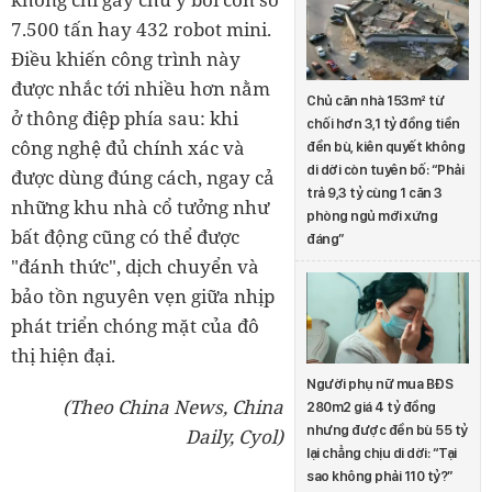
7.500 tấn hay 432 robot mini.
Điều khiến công trình này
được nhắc tới nhiều hơn nằm
Chủ căn nhà 153m² từ
ở thông điệp phía sau: khi
chối hơn 3,1 tỷ đồng tiền
công nghệ đủ chính xác và
đền bù, kiên quyết không
di dời còn tuyên bố: “Phải
được dùng đúng cách, ngay cả
trả 9,3 tỷ cùng 1 căn 3
những khu nhà cổ tưởng như
phòng ngủ mới xứng
bất động cũng có thể được
đáng”
"đánh thức", dịch chuyển và
bảo tồn nguyên vẹn giữa nhịp
phát triển chóng mặt của đô
thị hiện đại.
Người phụ nữ mua BĐS
(Theo China News, China
280m2 giá 4 tỷ đồng
nhưng được đền bù 55 tỷ
Daily, Cyol)
lại chẳng chịu di dời: “Tại
sao không phải 110 tỷ?”