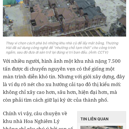
Thay vì chọn cách phá bỏ những khu nhà cũ để lấy mặt bằng, Thượng
Hải đã sử dụng công nghệ để "nhường chỗ tạm thời" cho công trình
ngầm, sau đó đưa di sản trở lại đúng vị trí ban đầu. (Ảnh: CCTV)
Với nhiều người, hình ảnh một khu nhà nặng 7.500
tấn được di chuyển nguyên vẹn có thể giống một
màn trình diễn khó tin. Nhưng với giới xây dựng, đây
là ví dụ rõ nét cho xu hướng cải tạo đô thị kiểu mới:
không chỉ xây cao hơn, sâu hơn, hiện đại hơn, mà
còn phải tìm cách giữ lại ký ức của thành phố.
Chính vì vậy, câu chuyện về
TIN LIÊN QUAN
khu nhà Hoa Nghiêm Lý
không chỉ gây chú ý bởi con số