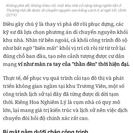
Không phá dỡ, không tháo rời, một khu nhà cổ nặng hàng nghìn tấn ở
Thượng Hải đã được di chuyển nguyên vẹn bằng cách ít ai ngờ tới. (Ảnh:
CCTV)
Điều gây chú ý là thay vì phá dỡ rồi phục dựng, các
kỹ sư đã lựa chọn phương án di chuyển nguyên khối
khu nhà. Nhìn từ bên ngoài, cả khối công trình đồ sộ
như bất ngờ "biến mất" khỏi vị trí cũ rồi từ từ trở lại
đúng chỗ ban đầu, tạo nên cảnh tượng được cư dân
mạng
ví như màn ra tay của "thần đèn" thời hiện đại.
Thực tế, để phục vụ quá trình cải tạo đô thị và phát
triển không gian ngầm tại khu Trương Viên, một số
công trình lịch sử tại đây đã từng được di dời tạm
thời. Riêng Hoa Nghiêm Lý là cụm nhà có quy mô
lớn, lại mang giá trị kiến trúc và lịch sử nên việc dịch
chuyển đòi hỏi độ chính xác rất cao.
Bí mật nằm dưới chân công trình