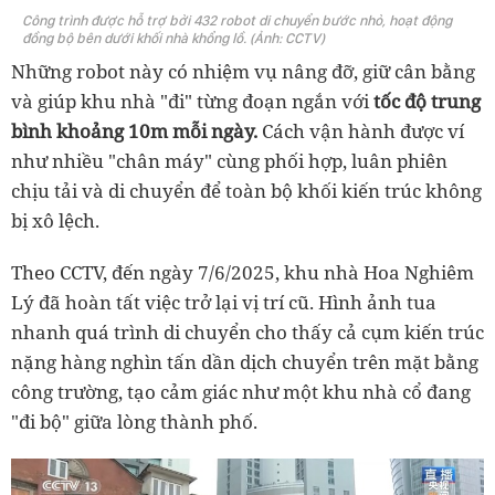
Công trình được hỗ trợ bởi 432 robot di chuyển bước nhỏ, hoạt động
đồng bộ bên dưới khối nhà khổng lồ. (Ảnh: CCTV)
Những robot này có nhiệm vụ nâng đỡ, giữ cân bằng
và giúp khu nhà "đi" từng đoạn ngắn với
tốc độ trung
bình khoảng 10m mỗi ngày.
Cách vận hành được ví
như nhiều "chân máy" cùng phối hợp, luân phiên
chịu tải và di chuyển để toàn bộ khối kiến trúc không
bị xô lệch.
Theo CCTV, đến ngày 7/6/2025, khu nhà Hoa Nghiêm
Lý đã hoàn tất việc trở lại vị trí cũ. Hình ảnh tua
nhanh quá trình di chuyển cho thấy cả cụm kiến trúc
nặng hàng nghìn tấn dần dịch chuyển trên mặt bằng
công trường, tạo cảm giác như một khu nhà cổ đang
"đi bộ" giữa lòng thành phố.