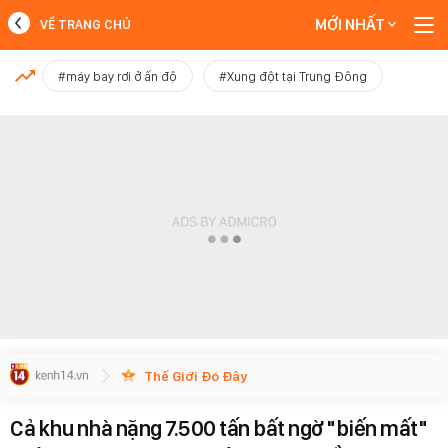
MỚI NHẤT
VỀ TRANG CHỦ
MỚI NHẤT
#máy bay rơi ở ấn độ
#Xung đột tại Trung Đông
Xem thêm
Thế Giới Đó Đây
Cả khu nhà nặng 7.500 tấn bất ngờ "biến mất"