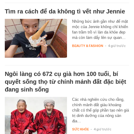
Tìm ra cách để da không tì vết như Jennie
Những bức ảnh gần như để mặt
mộc của Jennie không chỉ khiến
fan trầm trồ vì làn da khỏe đẹp
mà còn làm dấy lên sự quan…
BEAUTY & FASHION
-
4 giờ trước
Ngôi làng có 672 cụ già hơn 100 tuổi, bí
quyết sống thọ từ chính mảnh đất đặc biệt
đang sinh sống
Các nhà nghiên cứu cho rằng,
chính mảnh đất giàu khoáng
chất có thể góp phần tạo nên giá
trị dinh dưỡng của nông sản
địa…
SỨC KHỎE
-
4 giờ trước