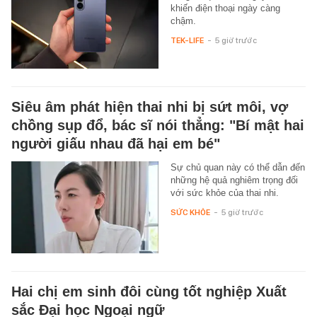
khiến điện thoại ngày càng
chậm.
TEK-LIFE
-
5 giờ trước
Siêu âm phát hiện thai nhi bị sứt môi, vợ
chồng sụp đổ, bác sĩ nói thẳng: "Bí mật hai
người giấu nhau đã hại em bé"
Sự chủ quan này có thể dẫn đến
những hệ quả nghiêm trọng đối
với sức khỏe của thai nhi.
SỨC KHỎE
-
5 giờ trước
Hai chị em sinh đôi cùng tốt nghiệp Xuất
sắc Đại học Ngoại ngữ