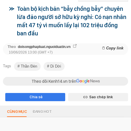
Toàn bộ kịch bản “bẫy chồng bẫy” chuyên
lừa đảo người sở hữu kỳ nghỉ: Có nạn nhân
mất 47 tỷ vì muốn lấy lại 102 triệu đồng
ban đầu
Theo
doisongphapluat.nguoiduatin.vn
Copy link
10/06/2026 13:00 (GMT +7)
Tags
Thần Đèn
Di Dời
Theo dõi Kenh14.vn trên
Chia sẻ
Sao chép link
CÙNG MỤC
ĐANG HOT