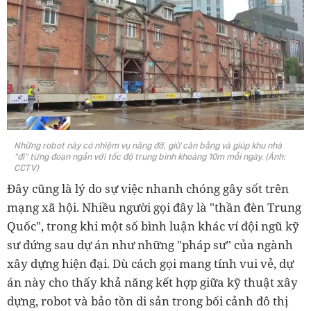
Những robot này có nhiệm vụ nâng đỡ, giữ cân bằng và giúp khu nhà
"đi" từng đoạn ngắn với tốc độ trung bình khoảng 10m mỗi ngày. (Ảnh:
CCTV)
Đây cũng là lý do sự việc nhanh chóng gây sốt trên
mạng xã hội. Nhiều người gọi đây là "thần đèn Trung
Quốc", trong khi một số bình luận khác ví đội ngũ kỹ
sư đứng sau dự án như những "pháp sư" của ngành
xây dựng hiện đại. Dù cách gọi mang tính vui vẻ, dự
án này cho thấy khả năng kết hợp giữa kỹ thuật xây
dựng, robot và bảo tồn di sản trong bối cảnh đô thị