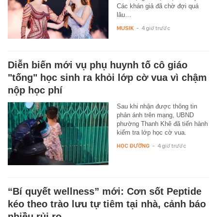
Các khán giả đã chờ đợi quá
lâu…
MUSIK
-
4 giờ trước
Diễn biến mới vụ phụ huynh tố cô giáo
"tống" học sinh ra khỏi lớp cờ vua vì chậm
nộp học phí
Sau khi nhận được thông tin
phản ánh trên mạng, UBND
phường Thanh Khê đã tiến hành
kiểm tra lớp học cờ vua.
HỌC ĐƯỜNG
-
4 giờ trước
“Bí quyết wellness” mới: Cơn sốt Peptide
kéo theo trào lưu tự tiêm tại nhà, cảnh báo
nhiều rủi ro