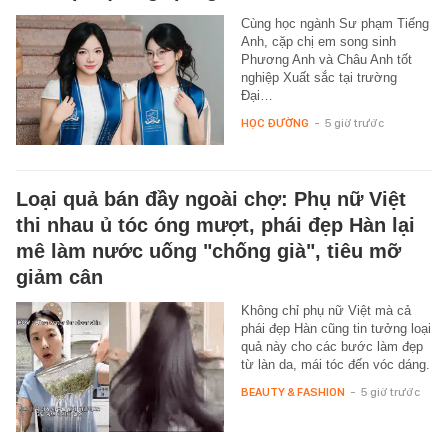
Cùng học ngành Sư phạm Tiếng
Anh, cặp chị em song sinh
Phương Anh và Châu Anh tốt
nghiệp Xuất sắc tại trường
Đại…
HỌC ĐƯỜNG
-
5 giờ trước
Loại quả bán đầy ngoài chợ: Phụ nữ Việt
thi nhau ủ tóc óng mượt, phái đẹp Hàn lại
mê làm nước uống "chống già", tiêu mỡ
giảm cân
Không chỉ phụ nữ Việt mà cả
phái đẹp Hàn cũng tin tưởng loại
quả này cho các bước làm đẹp
từ làn da, mái tóc đến vóc dáng.
BEAUTY & FASHION
-
5 giờ trước