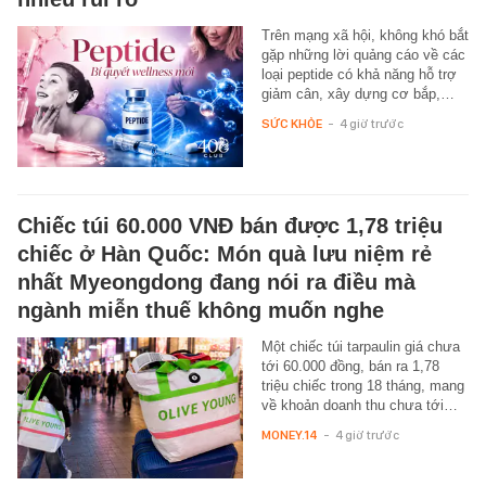
Trên mạng xã hội, không khó bắt
gặp những lời quảng cáo về các
loại peptide có khả năng hỗ trợ
giảm cân, xây dựng cơ bắp,…
SỨC KHỎE
-
4 giờ trước
Chiếc túi 60.000 VNĐ bán được 1,78 triệu
chiếc ở Hàn Quốc: Món quà lưu niệm rẻ
nhất Myeongdong đang nói ra điều mà
ngành miễn thuế không muốn nghe
Một chiếc túi tarpaulin giá chưa
tới 60.000 đồng, bán ra 1,78
triệu chiếc trong 18 tháng, mang
về khoản doanh thu chưa tới…
MONEY.14
-
4 giờ trước