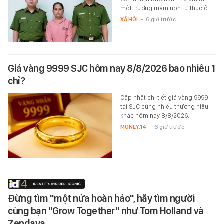
một trường mầm non tư thục ở…
XÃ HỘI
-
6 giờ trước
Giá vàng 9999 SJC hôm nay 8/8/2026 bao nhiêu 1
chỉ?
Cập nhật chi tiết giá vàng 9999
tại SJC cùng nhiều thương hiệu
khác hôm nay 8/8/2026.
MONEY.14
-
6 giờ trước
Đừng tìm "một nửa hoàn hảo", hãy tìm người
cùng bạn "Grow Together" như Tom Holland và
Zendaya