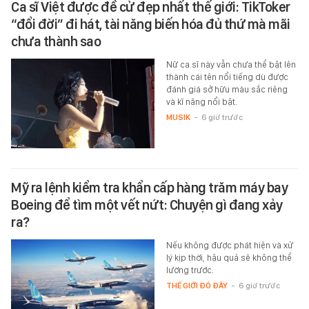
Ca sĩ Việt được đề cử đẹp nhất thế giới: TikToker
“đổi đời” đi hát, tài năng biến hóa đủ thứ mà mãi
chưa thành sao
Nữ ca sĩ này vẫn chưa thể bật lên
thành cái tên nổi tiếng dù được
đánh giá sở hữu màu sắc riêng
và kĩ năng nổi bật.
MUSIK
-
6 giờ trước
Mỹ ra lệnh kiểm tra khẩn cấp hàng trăm máy bay
Boeing để tìm một vết nứt: Chuyện gì đang xảy
ra?
Nếu không được phát hiện và xử
lý kịp thời, hậu quả sẽ không thể
lường trước.
THẾ GIỚI ĐÓ ĐÂY
-
6 giờ trước