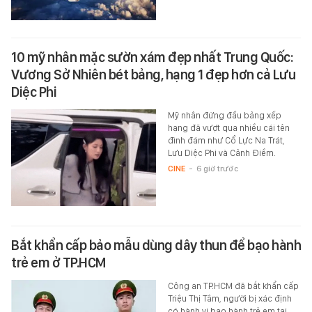
10 mỹ nhân mặc sườn xám đẹp nhất Trung Quốc:
Vương Sở Nhiên bét bảng, hạng 1 đẹp hơn cả Lưu
Diệc Phi
Mỹ nhân đứng đầu bảng xếp
hạng đã vượt qua nhiều cái tên
đình đám như Cổ Lực Na Trát,
Lưu Diệc Phi và Cảnh Điềm.
CINE
-
6 giờ trước
Bắt khẩn cấp bảo mẫu dùng dây thun để bạo hành
trẻ em ở TP.HCM
Công an TP.HCM đã bắt khẩn cấp
Triệu Thị Tâm, người bị xác định
có hành vi bạo hành trẻ em tại