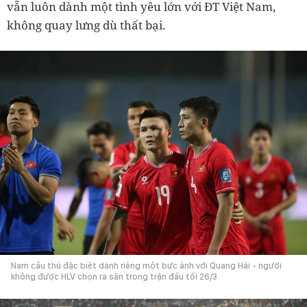
vẫn luôn dành một tình yêu lớn với ĐT Việt Nam,
không quay lưng dù thất bại.
Nam cầu thủ đặc biệt dành riêng một bức ảnh với Quang Hải - người
không được HLV chọn ra sân trong trận đấu tối 26/3