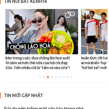
TIN NỔI BẬT KÊNH14
Bên trong cuộc đua chống lão hoá suốt
Xuân Đức (18 tuổi)
10 năm và hơn thế nữa của hội chị đẹp
ai mà khiến Top 1
30s: Tiền nhiều chỉ là “tấm vé vào cửa”!
"bở hơi tai" mới
TIN MỚI CẬP NHẬT
5 lý do nên trồng một cây táo trong nhà