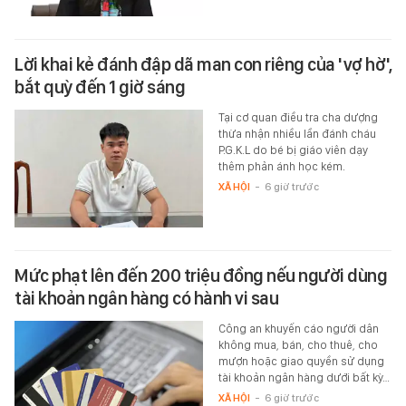
Lời khai kẻ đánh đập dã man con riêng của 'vợ hờ',
bắt quỳ đến 1 giờ sáng
Tại cơ quan điều tra cha dượng
thừa nhận nhiều lần đánh cháu
P.G.K.L do bé bị giáo viên dạy
thêm phản ánh học kém.
XÃ HỘI
-
6 giờ trước
Mức phạt lên đến 200 triệu đồng nếu người dùng
tài khoản ngân hàng có hành vi sau
Công an khuyến cáo người dân
không mua, bán, cho thuê, cho
mượn hoặc giao quyền sử dụng
tài khoản ngân hàng dưới bất kỳ…
XÃ HỘI
-
6 giờ trước