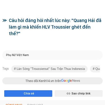
Câu hỏi đáng hỏi nhất lúc này: "Quang Hải đã
làm gì mà khiến HLV Troussier ghét đến
thế?"
Phụ Nữ Việt Nam
Tags
Làn Sóng "Troussierout" Sau Trận Thua Indonesia
Quang 
Theo dõi Kenh14.vn trên
Chia sẻ
Sao chép link
CÙNG MỤC
ĐANG HOT