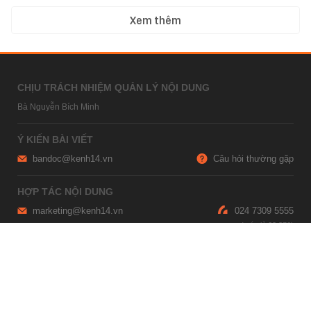
Xem thêm
CHỊU TRÁCH NHIỆM QUẢN LÝ NỘI DUNG
Bà Nguyễn Bích Minh
Ý KIẾN BÀI VIẾT
bandoc@kenh14.vn
Câu hỏi thường gặp
HỢP TÁC NỘI DUNG
marketing@kenh14.vn
024 7309 5555
HỖ TRỢ QUẢNG CÁO
giaitrixahoi@admicro.vn
02473007108