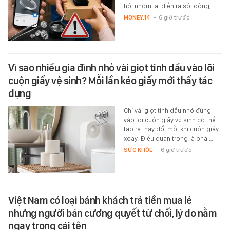
hội nhóm lại diễn ra sôi động,…
MONEY.14
-
6 giờ trước
Vì sao nhiều gia đình nhỏ vài giọt tinh dầu vào lõi
cuộn giấy vệ sinh? Mỗi lần kéo giấy mới thấy tác
dụng
Chỉ vài giọt tinh dầu nhỏ đúng
vào lõi cuộn giấy vệ sinh có thể
tạo ra thay đổi mỗi khi cuộn giấy
xoay. Điều quan trọng là phải…
SỨC KHỎE
-
6 giờ trước
Việt Nam có loại bánh khách trả tiền mua lẻ
nhưng người bán cương quyết từ chối, lý do nằm
ngay trong cái tên