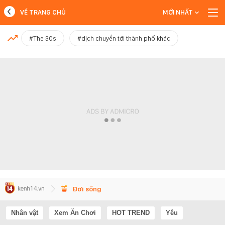
VỀ TRANG CHỦ
MỚI NHẤT
MỚI NHẤT
#The 30s
#dịch chuyển tới thành phố khác
Xem thêm
Đời sống
Nhân vật
Xem Ăn Chơi
HOT TREND
Yêu