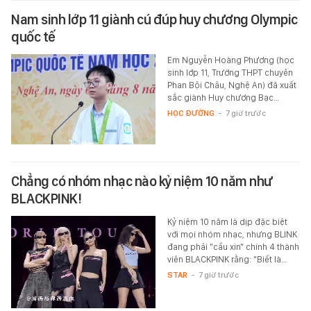
Nam sinh lớp 11 giành cú đúp huy chương Olympic
quốc tế
Em Nguyễn Hoàng Phương (học
sinh lớp 11, Trường THPT chuyên
Phan Bội Châu, Nghệ An) đã xuất
sắc giành Huy chương Bạc…
HỌC ĐƯỜNG
-
7 giờ trước
Chẳng có nhóm nhạc nào kỷ niệm 10 năm như
BLACKPINK!
Kỷ niệm 10 năm là dịp đặc biệt
với mọi nhóm nhạc, nhưng BLINK
đang phải "cầu xin" chính 4 thành
viên BLACKPINK rằng: "Biết là…
STAR
-
7 giờ trước