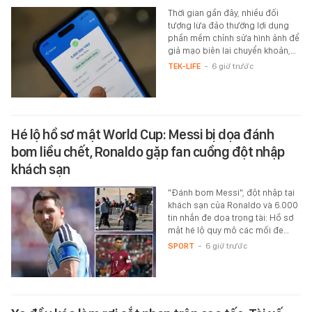
Thời gian gần đây, nhiều đối
tượng lừa đảo thường lợi dụng
phần mềm chỉnh sửa hình ảnh để
giả mạo biên lai chuyển khoản,…
TEK-LIFE
-
6 giờ trước
Hé lộ hồ sơ mật World Cup: Messi bị dọa đánh
bom liều chết, Ronaldo gặp fan cuồng đột nhập
khách sạn
"Đánh bom Messi", đột nhập tại
khách sạn của Ronaldo và 6.000
tin nhắn đe dọa trọng tài: Hồ sơ
mật hé lộ quy mô các mối đe…
SPORT
-
6 giờ trước