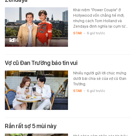
Khái niệm "Power Couple" ở
Hollywood vốn chẳng hề mới,
nhưng cách Tom Holland và
Zendaya định nghĩa lại cụm từ…
STAR
-
6 giờ trước
Vợ cũ Đan Trường báo tin vui
Nhiều người gửi lời chúc mừng
dưới bài chia sẻ của vợ cũ Đan
Trường.
STAR
-
6 giờ trước
Rắn rất sợ 5 mùi này