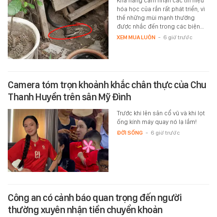
Khả năng cảm nhận các tín hiệu
hóa học của rắn rất phát triển, vì
thế những mùi mạnh thường
được nhắc đến trong các biện…
XEM MUA LUÔN
-
6 giờ trước
Camera tóm trọn khoảnh khắc chân thực của Chu
Thanh Huyền trên sân Mỹ Đình
Trước khi lên sân cổ vũ và khi lọt
ống kính máy quay nó lạ lắm!
ĐỜI SỐNG
-
6 giờ trước
Công an có cảnh báo quan trọng đến người
thường xuyên nhận tiền chuyển khoản