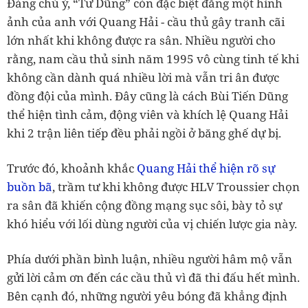
Đáng chú ý, “Tư Dũng” còn đặc biệt đăng một hình
ảnh của anh với Quang Hải - cầu thủ gây tranh cãi
lớn nhất khi không được ra sân. Nhiều người cho
rằng, nam cầu thủ sinh năm 1995 vô cùng tinh tế khi
không cần dành quá nhiều lời mà vẫn tri ân được
đồng đội của mình. Đây cũng là cách Bùi Tiến Dũng
thể hiện tình cảm, động viên và khích lệ Quang Hải
khi 2 trận liên tiếp đều phải ngồi ở băng ghế dự bị.
Trước đó, khoảnh khắc
Quang Hải thể hiện rõ sự
buồn bã
, trầm tư khi không được HLV Troussier chọn
ra sân đã khiến cộng đồng mạng sục sôi, bày tỏ sự
khó hiểu với lối dùng người của vị chiến lược gia này.
Phía dưới phần bình luận, nhiều người hâm mộ vẫn
gửi lời cảm ơn đến các cầu thủ vì đã thi đấu hết mình.
Bên cạnh đó, những người yêu bóng đã khẳng định