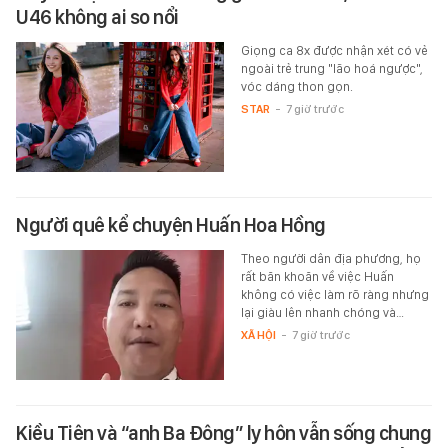
U46 không ai so nổi
Giọng ca 8x được nhận xét có vẻ
ngoài trẻ trung "lão hoá ngược",
vóc dáng thon gọn.
STAR
-
7 giờ trước
Người quê kể chuyện Huấn Hoa Hồng
Theo người dân địa phương, họ
rất băn khoăn về việc Huấn
không có việc làm rõ ràng nhưng
lại giàu lên nhanh chóng và…
XÃ HỘI
-
7 giờ trước
Kiều Tiên và “anh Ba Đông” ly hôn vẫn sống chung