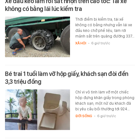
Xe đầu kéo làm rơi sắt nhọn trên cao tốc: Tài xế
không có bằng lái lúc kiểm tra
Thời điểm bị kiểm tra, tài xế
không có bằng nhưng vẫn lái xe
đầu kéo chở phế liệu, làm rơi
mảnh sắt trên quãng đường 337…
XÃ HỘI
-
6 giờ trước
Bé trai 1 tuổi làm vỡ hộp giấy, khách sạn đòi đền
3,3 triệu đồng
Chỉ vì vô tình làm vỡ một chiếc
hộp đựng khăn giấy trong phòng
khách sạn, một nữ du khách đã
bị yêu cầu bồi thường tới 924…
ĐỜI SỐNG
-
6 giờ trước