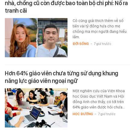
nhà, chồng cũ còn được bao toàn bộ chi phí: Nổ ra
tranh cãi
Cô cũng giải thích thêm về số
tiền vài tỷ đồng hứa cho mẹ
chồng mà mọi người đang hiểu
lầm.
ĐỜI SỐNG
-
7 giờ trước
Hơn 64% giáo viên chưa từng sử dụng khung
năng lực giáo viên ngoại ngữ
Một nghiên cứu của Viện Khoa
học Giáo dục Việt Nam và Hội
đồng Anh cho thấy, có tới trên
64% giáo viên được hỏi chưa…
HỌC ĐƯỜNG
-
7 giờ trước