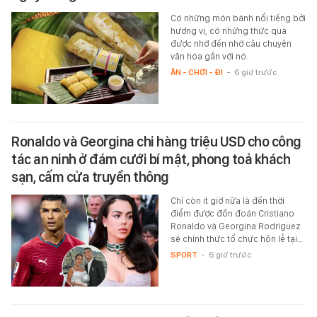
Có những món bánh nổi tiếng bởi
hương vị, có những thức quà
được nhớ đến nhờ câu chuyện
văn hóa gắn với nó.
ĂN - CHƠI - ĐI
-
6 giờ trước
Ronaldo và Georgina chi hàng triệu USD cho công
tác an ninh ở đám cưới bí mật, phong toả khách
sạn, cấm cửa truyền thông
Chỉ còn ít giờ nữa là đến thời
điểm được đồn đoán Cristiano
Ronaldo và Georgina Rodriguez
sẽ chính thức tổ chức hôn lễ tại…
SPORT
-
6 giờ trước