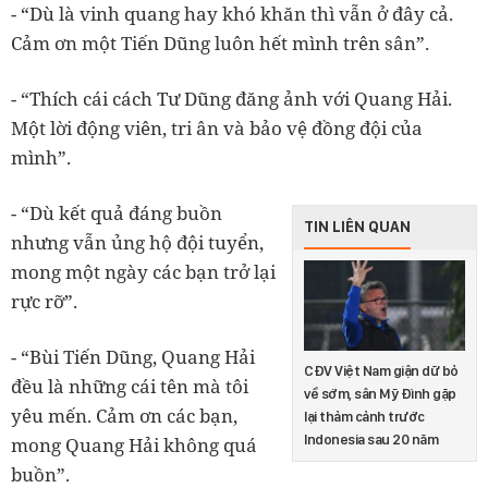
- “Dù là vinh quang hay khó khăn thì vẫn ở đây cả.
Cảm ơn một Tiến Dũng luôn hết mình trên sân”.
- “Thích cái cách Tư Dũng đăng ảnh với Quang Hải.
Một lời động viên, tri ân và bảo vệ đồng đội của
mình”.
- “Dù kết quả đáng buồn
TIN LIÊN QUAN
nhưng vẫn ủng hộ đội tuyển,
mong một ngày các bạn trở lại
rực rỡ”.
- “Bùi Tiến Dũng, Quang Hải
CĐV Việt Nam giận dữ bỏ
đều là những cái tên mà tôi
về sớm, sân Mỹ Đình gặp
yêu mến. Cảm ơn các bạn,
lại thảm cảnh trước
Indonesia sau 20 năm
mong Quang Hải không quá
buồn”.