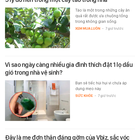
Táo là một trong những cây ăn
quả rất được ưa chuộng tồng
trong không gian sống.
XEM MUA LUÔN
-
7 giờ trước
Vì sao ngày càng nhiều gia đình thích đặt 1 lọ dầu
gió trong nhà vệ sinh?
Bạn sẽ tiếc hùi hụi vì chưa áp
dụng mẹo này.
SỨC KHỎE
-
7 giờ trước
Đây là mẹ đơn thân đáng gờm của Vbiz, sắc vóc