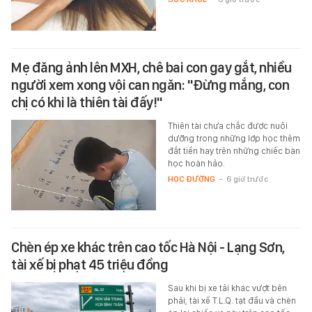
Mẹ đăng ảnh lên MXH, chê bai con gay gắt, nhiều
người xem xong vội can ngăn: "Đừng mắng, con
chị có khi là thiên tài đấy!"
Thiên tài chưa chắc được nuôi
dưỡng trong những lớp học thêm
đắt tiền hay trên những chiếc bàn
học hoàn hảo.
HỌC ĐƯỜNG
-
6 giờ trước
Chèn ép xe khác trên cao tốc Hà Nội - Lạng Sơn,
tài xế bị phạt 45 triệu đồng
Sau khi bị xe tải khác vượt bên
phải, tài xế T.L.Q. tạt đầu và chèn