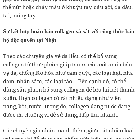
thể nứt hoặc chảy máu ở khuỷu tay, đầu gối, da đầu,
tai, móng tay…
Sự kết hợp hoàn hảo collagen và sắt với công thức bảo
hộ độc quyền tại Nhật
Theo các chuyên gia về da liễu, có thể bổ sung
collagen từ thực phẩm giúp tạo ra các axit amin bảo
vệ da, chống lão hóa như cam quýt, các loại hạt, nha
đam, nhân sâm, các loại tảo… Bên cạnh đó, có thể
dùng sản phẩm bổ sung collagen để lưu lại nét thanh
xuân. Hiện collagen có rất nhiều dạng như viên
nang, bột, nước. Trong đó, collagen dạng nước đang
được ưa chuộng vì dễ sử dụng, hấp thu nhanh.
Các chuyên gia nhấn mạnh thêm, giữa rất nhiều loại
collagen thì để chọn sản phẩm vừa hiệu quả, an toàn