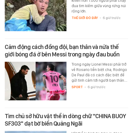
khiến hơn 1.000 người phải chạy
đua tìm kiếm giữa vùng rừng núi
rộng lớn.
THẾ GIỚI ĐÓ ĐÂY
-
6 giờ trước
Cảm động cách đồng đội, bạn thân và nửa thế
giới bóng đá ở bên Messi trong ngày đau buồn
Trong ngày Lionel Messi phải trở
về Rosario tiễn biệt cha, Rodrigo
De Paul đã có cách đặc biệt để
gửi tình cảm tới người bạn thân.…
SPORT
-
6 giờ trước
Tìm chủ sở hữu vật thể in dòng chữ "CHINA BUOY
SF303" dạt bờ biển Quảng Ngãi