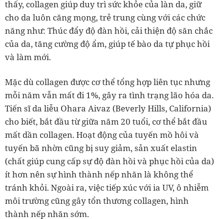
thấy, collagen giúp duy trì sức khỏe của làn da, giữ
cho da luôn căng mọng, trẻ trung cùng với các chức
năng như: Thúc đẩy độ đàn hồi, cải thiện độ săn chắc
của da, tăng cường độ ẩm, giúp tế bào da tự phục hồi
và làm mới.
Mặc dù collagen được cơ thể tổng hợp liên tục nhưng
mỗi năm vẫn mất đi 1%, gây ra tình trạng lão hóa da.
Tiến sĩ da liễu Ohara Aivaz (Beverly Hills, California)
cho biết, bắt đầu từ giữa năm 20 tuổi, cơ thể bắt đầu
mất dần collagen. Hoạt động của tuyến mồ hôi và
tuyến bã nhờn cũng bị suy giảm, sản xuất elastin
(chất giúp cung cấp sự độ đàn hồi và phục hồi của da)
ít hơn nên sự hình thành nếp nhăn là không thể
tránh khỏi. Ngoài ra, việc tiếp xúc với ia UV, ô nhiễm
môi trường cũng gây tổn thương collagen, hình
thành nếp nhăn sớm.