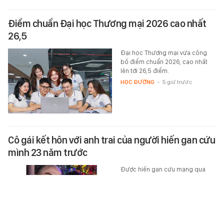
Điểm chuẩn Đại học Thương mại 2026 cao nhất
26,5
Đại học Thương mại vừa công
bố điểm chuẩn 2026, cao nhất
lên tới 26,5 điểm.
HỌC ĐƯỜNG
-
5 giờ trước
Cô gái kết hôn với anh trai của người hiến gan cứu
mình 23 năm trước
Được hiến gan cứu mạng qua
bạo bệnh vào 23 năm trước, cô
gái người Mỹ nên duyên với anh
trai của ân nhân và có chuyện…
THẾ GIỚI ĐÓ ĐÂY
-
5 giờ trước