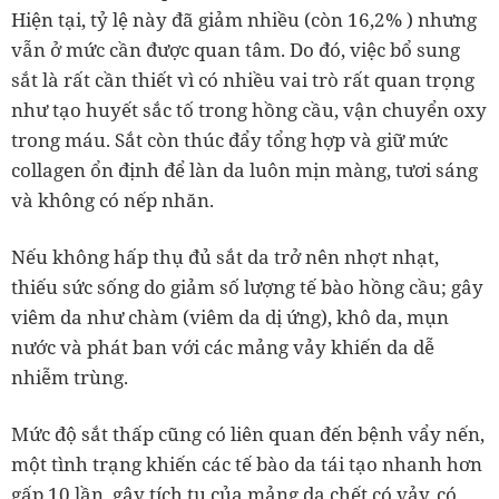
Hiện tại, tỷ lệ này đã giảm nhiều (còn 16,2% ) nhưng
vẫn ở mức cần được quan tâm. Do đó, việc bổ sung
sắt là rất cần thiết vì có nhiều vai trò rất quan trọng
như tạo huyết sắc tố trong hồng cầu, vận chuyển oxy
trong máu. Sắt còn thúc đẩy tổng hợp và giữ mức
collagen ổn định để làn da luôn mịn màng, tươi sáng
và không có nếp nhăn.
Nếu không hấp thụ đủ sắt da trở nên nhợt nhạt,
thiếu sức sống do giảm số lượng tế bào hồng cầu; gây
viêm da như chàm (viêm da dị ứng), khô da, mụn
nước và phát ban với các mảng vảy khiến da dễ
nhiễm trùng.
Mức độ sắt thấp cũng có liên quan đến bệnh vẩy nến,
một tình trạng khiến các tế bào da tái tạo nhanh hơn
gấp 10 lần, gây tích tụ của mảng da chết có vảy, có