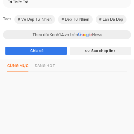
Trí Thức Trẻ
Tags
Vẻ Đẹp Tự Nhiên
Đẹp Tự Nhiên
Làn Da Đẹp
Theo dõi Kenh14.vn trên
Chia sẻ
Sao chép link
CÙNG MỤC
ĐANG HOT