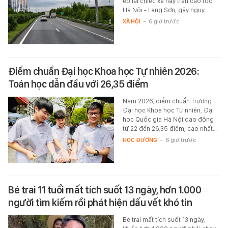
ép lại chiếc xe này trên cao tốc
Hà Nội - Lạng Sơn, gây nguy…
XÃ HỘI
-
6 giờ trước
Điểm chuẩn Đại học Khoa học Tự nhiên 2026:
Toán học dẫn đầu với 26,35 điểm
Năm 2026, điểm chuẩn Trường
Đại học Khoa học Tự nhiên, Đại
học Quốc gia Hà Nội dao động
từ 22 đến 26,35 điểm, cao nhất…
HỌC ĐƯỜNG
-
6 giờ trước
Bé trai 11 tuổi mất tích suốt 13 ngày, hơn 1.000
người tìm kiếm rồi phát hiện dấu vết khó tin
Bé trai mất tích suốt 13 ngày,