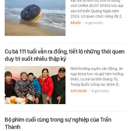
Vật thể lạ hình trụ tròn in dòng
chữ CHINA BUOY SF303 trôi dạt
vào bờ biển Quảng Ngãi năm
2024, cơ quan chức năng đã 2…
XÃ HỘI
-
6 giờ trước
Cụ bà 111 tuổi vẫn ra đồng, tiết lộ những thói quen
duy trì suốt nhiều thập kỷ
Nhờ thường xuyên vận động, ăn
ngủ khoa học và giữ tâm hướng
thiện, cụ bà tại tỉnh Giang Tô,
Trung Quốc sống vui, khỏe ở…
SỨC KHỎE
-
6 giờ trước
Bộ phim cuối cùng trong sự nghiệp của Trấn
Thành