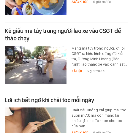
SỨC KHỎE
-
6 giờ trước
Kẻ giấu ma túy trong người lao xe vào CSGT để
tháo chạy
Mang ma túy trong người, khi bị
CSGT ra hiệu lệnh dừng để kiểm
tra, Dương Minh Hoàng (Bắc
Ninh) lao thẳng xe vào cảnh sát…
XÃ HỘI
-
6 giờ trước
Lợi ích bất ngờ khi chải tóc mỗi ngày
Chải đầu không chỉ giúp mái tóc
suôn mượt mà còn mang lại
nhiều lợi ích sức khỏe cho tóc
của bạn.
SỨC KHỎE
-
6 giờ trước