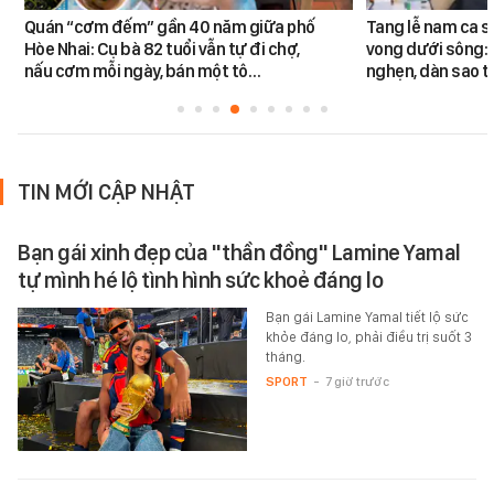
Quán “cơm đếm” gần 40 năm giữa phố
Tang lễ nam ca s
Hòe Nhai: Cụ bà 82 tuổi vẫn tự đi chợ,
vong dưới sông: 
nấu cơm mỗi ngày, bán một tô…
nghẹn, dàn sao t
TIN MỚI CẬP NHẬT
Bạn gái xinh đẹp của "thần đồng" Lamine Yamal
tự mình hé lộ tình hình sức khoẻ đáng lo
Bạn gái Lamine Yamal tiết lộ sức
khỏe đáng lo, phải điều trị suốt 3
tháng.
SPORT
-
7 giờ trước