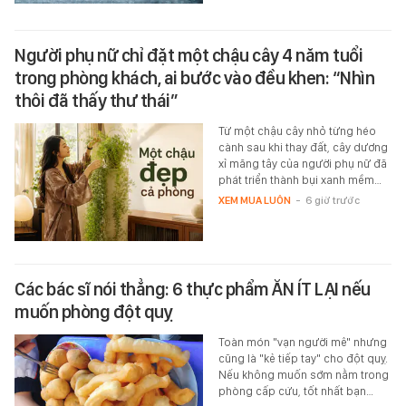
Người phụ nữ chỉ đặt một chậu cây 4 năm tuổi
trong phòng khách, ai bước vào đều khen: “Nhìn
thôi đã thấy thư thái”
Từ một chậu cây nhỏ từng héo
cành sau khi thay đất, cây dương
xỉ măng tây của người phụ nữ đã
phát triển thành bụi xanh mềm…
XEM MUA LUÔN
-
6 giờ trước
Các bác sĩ nói thẳng: 6 thực phẩm ĂN ÍT LẠI nếu
muốn phòng đột quỵ
Toàn món "vạn người mê" nhưng
cũng là "kẻ tiếp tay" cho đột quỵ.
Nếu không muốn sớm nằm trong
phòng cấp cứu, tốt nhất bạn…