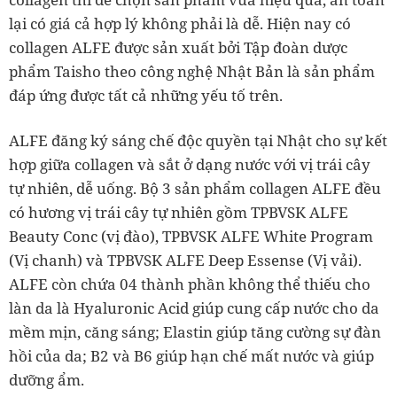
lại có giá cả hợp lý không phải là dễ. Hiện nay có
collagen ALFE được sản xuất bởi Tập đoàn dược
phẩm Taisho theo công nghệ Nhật Bản là sản phẩm
đáp ứng được tất cả những yếu tố trên.
ALFE đăng ký sáng chế độc quyền tại Nhật cho sự kết
hợp giữa collagen và sắt ở dạng nước với vị trái cây
tự nhiên, dễ uống. Bộ 3 sản phẩm collagen ALFE đều
có hương vị trái cây tự nhiên gồm TPBVSK ALFE
Beauty Conc (vị đào), TPBVSK ALFE White Program
(Vị chanh) và TPBVSK ALFE Deep Essense (Vị vải).
ALFE còn chứa 04 thành phần không thể thiếu cho
làn da là Hyaluronic Acid giúp cung cấp nước cho da
mềm mịn, căng sáng; Elastin giúp tăng cường sự đàn
hồi của da; B2 và B6 giúp hạn chế mất nước và giúp
dưỡng ẩm.