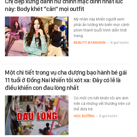
Chị đẹp xứng danh nữ chính mặc đỉnh nhất lúc
này: Body khét "cân" mọi outfit
Mỹ nhân này khiến người xem
phải ấn tượng khi biến mọi cảnh
phim thành buổi trình diễn thời
trang.
BEAUTY & FASHION
-
6 giờ trước
Một chi tiết trong vụ cha dượng bạo hành bé gái
11 tuổi ở Đồng Nai khiến tôi xót xa: Đây có lẽ là
điều khiến con đau lòng nhất
Có một chi tiết khiến tôi ám ảnh
hơn cả những vết thương trên cơ
thể đứa trẻ.
HỌC ĐƯỜNG
-
5 giờ trước