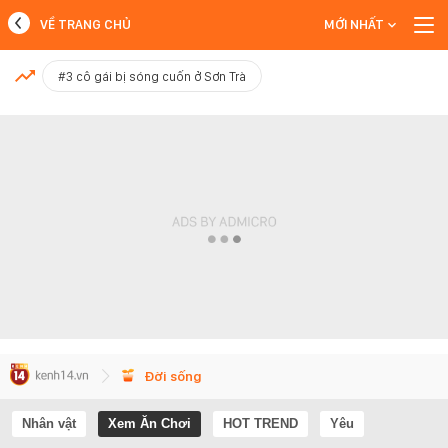
VỀ TRANG CHỦ
MỚI NHẤT
MỚI NHẤT
#3 cô gái bị sóng cuốn ở Sơn Trà
Xem thêm
Đời sống
Nhân vật
Xem Ăn Chơi
HOT TREND
Yêu