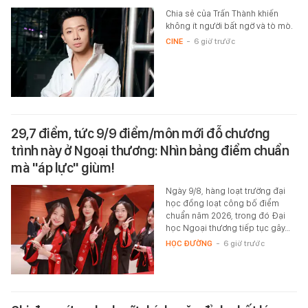
Chia sẻ của Trấn Thành khiến
không ít người bất ngờ và tò mò.
CINE
-
6 giờ trước
29,7 điểm, tức 9/9 điểm/môn mới đỗ chương
trình này ở Ngoại thương: Nhìn bảng điểm chuẩn
mà "áp lực" giùm!
Ngày 9/8, hàng loạt trường đại
học đồng loạt công bố điểm
chuẩn năm 2026, trong đó Đại
học Ngoại thương tiếp tục gây…
HỌC ĐƯỜNG
-
6 giờ trước