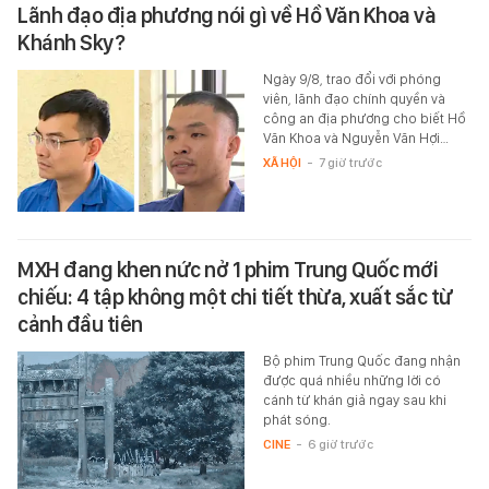
Lãnh đạo địa phương nói gì về Hồ Văn Khoa và
Khánh Sky?
Ngày 9/8, trao đổi với phóng
viên, lãnh đạo chính quyền và
công an địa phương cho biết Hồ
Văn Khoa và Nguyễn Văn Hợi…
XÃ HỘI
-
7 giờ trước
MXH đang khen nức nở 1 phim Trung Quốc mới
chiếu: 4 tập không một chi tiết thừa, xuất sắc từ
cảnh đầu tiên
Bộ phim Trung Quốc đang nhận
được quá nhiều những lời có
cánh từ khán giả ngay sau khi
phát sóng.
CINE
-
6 giờ trước