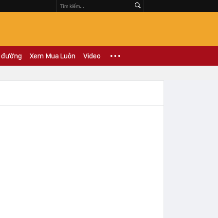
 đường
Xem Mua Luôn
Video