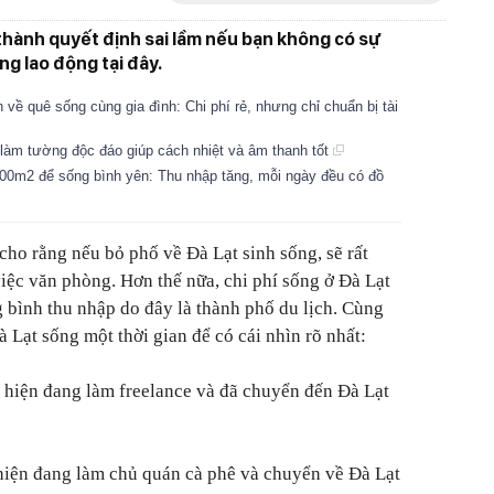
 thành quyết định sai lầm nếu bạn không có sự
ng lao động tại đây.
về quê sống cùng gia đình: Chi phí rẻ, nhưng chỉ chuẩn bị tài
làm tường độc đáo giúp cách nhiệt và âm thanh tốt
00m2 để sống bình yên: Thu nhập tăng, mỗi ngày đều có đồ
cho rằng nếu bỏ phố về Đà Lạt sinh sống, sẽ rất
việc văn phòng. Hơn thế nữa, chi phí sống ở Đà Lạt
g bình thu nhập do đây là thành phố du lịch. Cùng
 Lạt sống một thời gian để có cái nhìn rõ nhất:
 hiện đang làm freelance và đã chuyển đến Đà Lạt
hiện đang làm chủ quán cà phê và chuyển về Đà Lạt