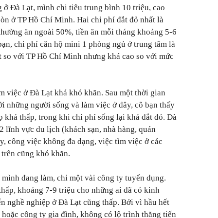
 ở Đà Lạt, mình chi tiêu trung bình 10 triệu, cao
còn ở TP Hồ Chí Minh. Hai chi phí đắt đỏ nhất là
thường ăn ngoài 50%, tiền ăn mỗi tháng khoảng 5-6
ạn, chi phí căn hộ mini 1 phòng ngủ ở trung tâm là
t so với TP Hồ Chí Minh nhưng khá cao so với mức
 việc ở Đà Lạt khá khó khăn. Sau một thời gian
ới những người sống và làm việc ở đây, cô bạn thấy
khá thấp, trong khi chi phí sống lại khá đắt đỏ. Đà
2 lĩnh vực du lịch (khách sạn, nhà hàng, quán
ậy, công việc không đa dạng, việc tìm việc ở các
 trên cũng khó khăn.
 mình đang làm, chỉ một vài công ty tuyển dụng.
 thấp, khoảng 7-9 triệu cho những ai đã có kinh
ển nghề nghiệp ở Đà Lạt cũng thấp. Bởi vì hầu hết
 hoặc công ty gia đình, không có lộ trình thăng tiến