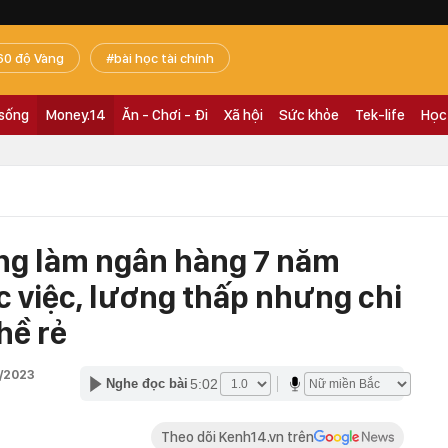
60 độ Vàng
bài học tài chính
 sống
Money.14
Ăn - Chơi - Đi
Xã hội
Sức khỏe
Tek-life
Học
ừng làm ngân hàng 7 năm
 việc, lương thấp nhưng chi
hề rẻ
0/2023
5:02
Nghe đọc bài
Theo dõi Kenh14.vn trên