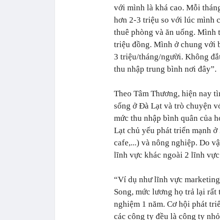
với mình là khá cao. Mỗi tháng
hơn 2-3 triệu so với lúc mình 
thuê phòng và ăn uống. Mình 
triệu đồng. Mình ở chung với b
3 triệu/tháng/người. Không đắ
thu nhập trung bình nơi đây”.
Theo Tâm Thương, hiện nay tìm
sống ở Đà Lạt và trò chuyện v
mức thu nhập bình quân của họ 
Lạt chủ yếu phát triển mạnh ở 
cafe,...) và nông nghiệp. Do v
lĩnh vực khác ngoài 2 lĩnh vực
“Ví dụ như lĩnh vực marketing
Song, mức lương họ trả lại rất
nghiệm 1 năm. Cơ hội phát tri
các công ty đều là công ty nhỏ