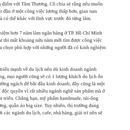
 điểm với Tâm Thương. Cô chia sẻ rằng nếu muốn
ắt đầu ở một công việc lương thấp hơn, gian nan
à có thể khác với lĩnh vực trước đó từng làm.
hiệm hơn 7 năm làm ngân hàng ở TP. Hồ Chí Minh
ạt thì mất khoảng nửa năm mới tìm được công việc
 lựa chọn phù hợp với những người đã có kinh nghiệm
triển mạnh về du lịch nên dù kinh doanh ngành
ng, mọi người cũng sẽ có 1 lượng khách du lịch ổn
trường ngách để bắt đầu kinh doanh, đây cũng là một
trí độc quyền vì rất nhiều ngành nghề sản phẩm mà ở
hát triển. Chẳng hạn, mỹ phẩm handmade, túi-ống
ờng, quần áo big size. Tuy nhiên, thị trường đang
i các ngành du lịch, cafe, nhà hàng, giải trí nên sẽ