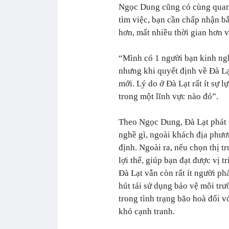
Ngọc Dung cũng có cùng quan
tìm việc, bạn cần chấp nhận b
hơn, mất nhiều thời gian hơn v
“Mình có 1 người bạn kinh ng
nhưng khi quyết định về Đà L
mới. Lý do ở Đà Lạt rất ít sự
trong một lĩnh vực nào đó”.
Theo Ngọc Dung, Đà Lạt phát 
nghề gì, ngoài khách địa phươ
định. Ngoài ra, nếu chọn thị 
lợi thế, giúp bạn đạt được vị 
Đà Lạt vẫn còn rất ít người p
hút tái sử dụng bảo vệ môi trư
trong tình trạng bão hoà đối vớ
khó cạnh tranh.