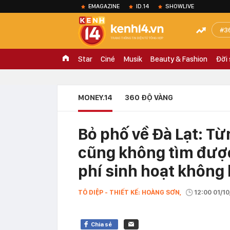
EMAGAZINE
ID.14
SHOWLIVE
3
Star
Ciné
Musik
Beauty & Fashion
Đời
MONEY.14
360 ĐỘ VÀNG
Bỏ phố về Đà Lạt: T
cũng không tìm được
phí sinh hoạt không 
TÔ DIỆP - THIẾT KẾ: HOÀNG SƠN,
12:00 01/1
Chia sẻ