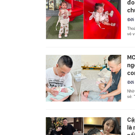
đo
ch
Đời
Thoá
vẻ v
MC
ng
co
Đời
Nhờ 
sẻ: 
Cặ
là