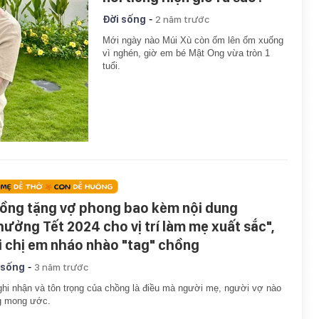
-
Đời sống
2 năm trước
Mới ngày nào Múi Xù còn ốm lên ốm xuống
vì nghén, giờ em bé Mật Ong vừa tròn 1
tuổi.
ồng tặng vợ phong bao kèm nội dung
hưởng Tết 2024 cho vị trí làm mẹ xuất sắc",
i chị em nháo nhào "tag" chồng
-
 sống
3 năm trước
hi nhận và tôn trọng của chồng là điều mà người mẹ, người vợ nào
g mong ước.