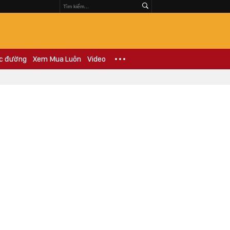
c đường
Xem Mua Luôn
Video