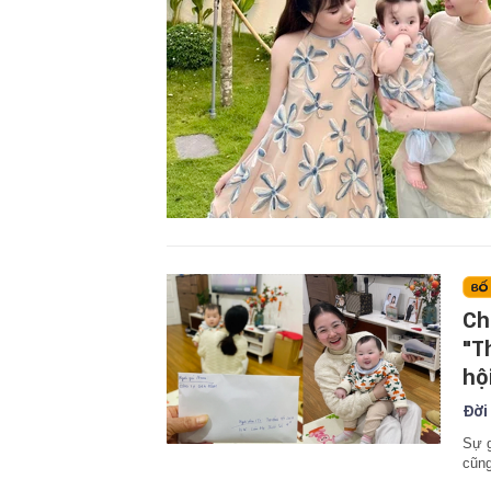
Ch
"T
hộ
Đời
Sự g
cũn