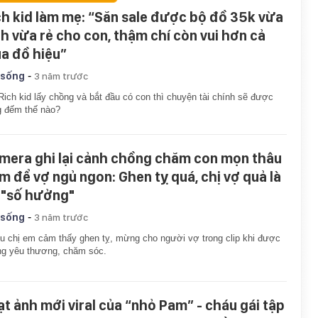
ch kid làm mẹ: “Săn sale được bộ đồ 35k vừa
nh vừa rẻ cho con, thậm chí còn vui hơn cả
a đồ hiệu”
-
 sống
3 năm trước
Rich kid lấy chồng và bắt đầu có con thì chuyện tài chính sẽ được
g đếm thế nào?
mera ghi lại cảnh chồng chăm con mọn thâu
m để vợ ngủ ngon: Ghen tỵ quá, chị vợ quả là
 "số hưởng"
-
 sống
3 năm trước
u chị em cảm thấy ghen tỵ, mừng cho người vợ trong clip khi được
ng yêu thương, chăm sóc.
ạt ảnh mới viral của “nhỏ Pam” - cháu gái tập