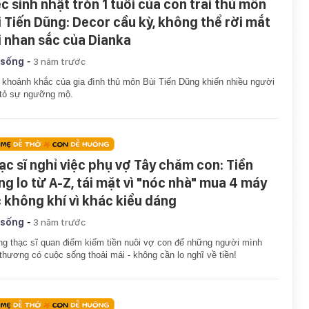
ệc sinh nhật tròn 1 tuổi của con trai thủ môn
i Tiến Dũng: Decor cầu kỳ, không thể rời mắt
i nhan sắc của Dianka
-
 sống
3 năm trước
 khoảnh khắc của gia đình thủ môn Bùi Tiến Dũng khiến nhiều người
 tỏ sự ngưỡng mộ.
ạc sĩ nghỉ việc phụ vợ Tây chăm con: Tiền
ng lo từ A-Z, tái mặt vì "nóc nhà" mua 4 máy
c không khí vì khác kiểu dáng
-
 sống
3 năm trước
g thạc sĩ quan điểm kiếm tiền nuôi vợ con để những người mình
thương có cuộc sống thoải mái - không cần lo nghĩ về tiền!