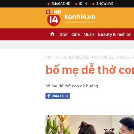
EMAGAZINE
ID.14
SHOWLIVE
Star
Ciné
Musik
Beauty & Fashion
TIN TỨC VỀ BỐ MẸ DỄ THỞ CON DỄ HUÔNG -
bố mẹ dễ thở co
bố mẹ dễ thở con dễ huông
Chia sẻ
0