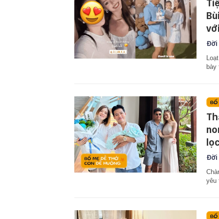
Ti
Bù
vớ
Đời
Loạt
bày
Th
no
lọ
Đời
Chàn
yêu 