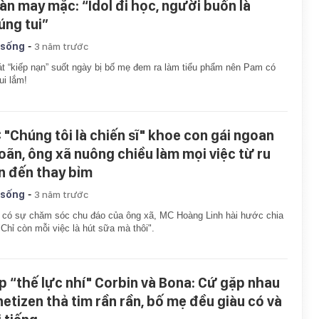
àn may mặc: “Idol đi học, người buồn là
úng tui”
-
 sống
3 năm trước
t “kiếp nạn” suốt ngày bị bố mẹ đem ra làm tiểu phẩm nên Pam có
ui lắm!
 "Chúng tôi là chiến sĩ" khoe con gái ngoan
oãn, ông xã nuông chiều làm mọi việc từ ru
n đến thay bỉm
-
 sống
3 năm trước
có sự chăm sóc chu đáo của ông xã, MC Hoàng Linh hài hước chia
"Chỉ còn mỗi việc là hút sữa mà thôi".
p “thế lực nhí" Corbin và Bona: Cứ gặp nhau
 netizen thả tim rần rần, bố mẹ đều giàu có và