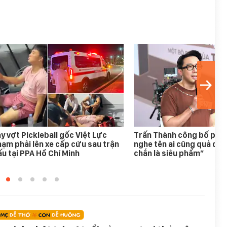
y vợt Pickleball gốc Việt Lực
Trấn Thành công bố phim
ạm phải lên xe cấp cứu sau trận
nghe tên ai cũng quả quy
u tại PPA Hồ Chí Minh
chắn là siêu phẩm”