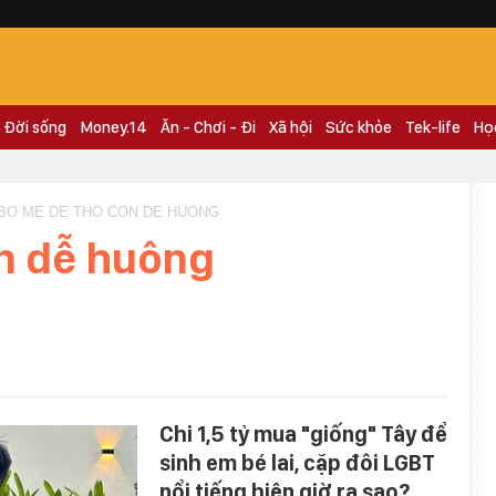
Đời sống
Money.14
Ăn - Chơi - Đi
Xã hội
Sức khỏe
Tek-life
Họ
 BO ME DE THO CON DE HUONG
n dễ huông
Chi 1,5 tỷ mua "giống" Tây để
sinh em bé lai, cặp đôi LGBT
nổi tiếng hiện giờ ra sao?