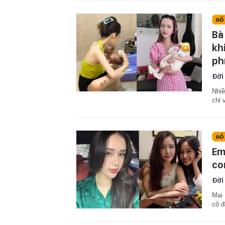
Bà
kh
ph
Đời
Nhiề
chỉ 
Em
co
Đời
Mai 
cô đ