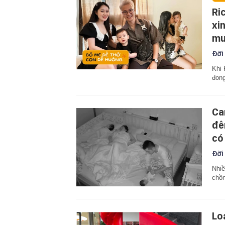
Ri
xi
mu
Đời
Khi 
đon
Ca
đê
có
Đời
Nhiề
chồ
Lo