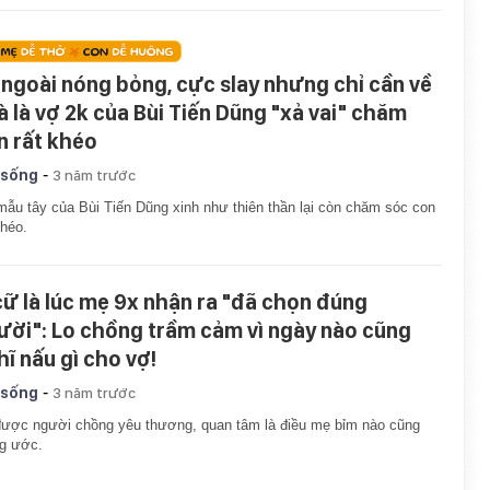
 ngoài nóng bỏng, cực slay nhưng chỉ cần về
à là vợ 2k của Bùi Tiến Dũng "xả vai" chăm
n rất khéo
-
 sống
3 năm trước
ẫu tây của Bùi Tiến Dũng xinh như thiên thần lại còn chăm sóc con
khéo.
cữ là lúc mẹ 9x nhận ra "đã chọn đúng
ười": Lo chồng trầm cảm vì ngày nào cũng
hĩ nấu gì cho vợ!
-
 sống
3 năm trước
ược người chồng yêu thương, quan tâm là điều mẹ bỉm nào cũng
g ước.