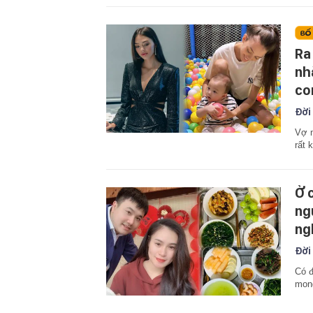
Ra
nh
co
Đời
Vợ m
rất 
Ở 
ng
ng
Đời
Có đ
mon