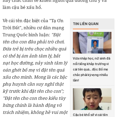
này chắc chắn sẽ khiến người qua đường chú ý và
làm cậu bé xấu hổ.
Về cái tên đặc biệt của "Tạ Ơn
TIN LIÊN QUAN
Trời Đất", nhiều cư dân mạng
Trung Quốc bình luận:
"Đặt
tên cho con đâu phải trò chơi.
Đứa trẻ bị trêu chọc nhiều quá
có thể bị ám ảnh tâm lý, bắt
Vừa nhập học, nữ sinh đã
nạt học đường, nảy sinh tâm lý
nổi tiếng khắp trường vì
oán ghét bố mẹ vì đặt tên quá
cái tên quá... độc: Bố mẹ
chắc phải kỳ vọng nhiều
xấu cho mình. Mong là các bậc
lắm!
phụ huynh cần suy nghĩ thật
kỹ trước khi đặt tên cho con";
"Đặt tên cho con theo kiểu tùy
hứng chính là hành động vô
trách nhiệm, không hề vui một
Cậu bé khổ sở vì cái tên