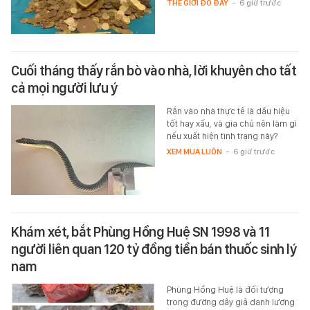
THẾ GIỚI ĐÓ ĐÂY
-
6 giờ trước
Cuối tháng thấy rắn bò vào nhà, lời khuyên cho tất
cả mọi người lưu ý
Rắn vào nhà thực tế là dấu hiệu
tốt hay xấu, và gia chủ nên làm gì
nếu xuất hiện tình trạng này?
XEM MUA LUÔN
-
6 giờ trước
Khám xét, bắt Phùng Hồng Huệ SN 1998 và 11
người liên quan 120 tỷ đồng tiền bán thuốc sinh lý
nam
Phùng Hồng Huệ là đối tượng
trong đường dây giả danh lương