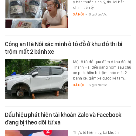
y bán thuốc sinh lý, thu lợi bất
chính tiền tỷ.
XÃ HỘI
-
6 giờ trước
Công an Hà Nội xác minh ô tô đỗ ở khu đô thị bị
trộm mất 2 bánh xe
Một ô tô đỗ qua đêm ở khu đô thị
Thanh Hà, đến sáng hôm sau chủ
xe phát hiện bị trộm tháo mất 2
bánh xe, gầm xe được kê tạm…
XÃ HỘI
-
6 giờ trước
Dấu hiệu phát hiện tài khoản Zalo và Facebook
đang bị theo dõi từ xa
Thực tế hiện nay, tài khoản