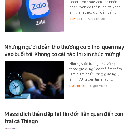
Facebook hoặc Zalo cá nhân
hoàn toàn có thể bị người khác
âm thầm theo dõi, dẫn đến…
TEK-LIFE
-
6 giờ trước
Những người đoản thọ thường có 5 thói quen này
vào buổi tối: Không có cái nào thì xin chúc mừng!
Những việc tưởng như vô hại
trước giờ đi ngủ có thể âm thầm
làm giảm chất lượng giấc ngủ,
ảnh hưởng đến tim mạch,…
SỨC KHỎE
-
6 giờ trước
Messi đích thân dập tắt tin đồn liên quan đến con
trai cả Thiago