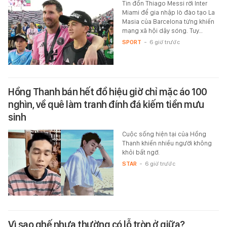
Tin đồn Thiago Messi rời Inter
Miami để gia nhập lò đào tạo La
Masia của Barcelona từng khiến
mạng xã hội dậy sóng. Tuy…
SPORT
-
6 giờ trước
Hồng Thanh bán hết đồ hiệu giờ chỉ mặc áo 100
nghìn, về quê làm tranh đính đá kiếm tiền mưu
sinh
Cuộc sống hiện tại của Hồng
Thanh khiến nhiều người không
khỏi bất ngờ.
STAR
-
6 giờ trước
Vì sao ghế nhựa thường có lỗ tròn ở giữa?