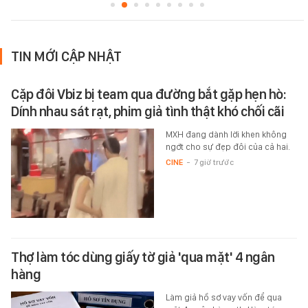
TIN MỚI CẬP NHẬT
Cặp đôi Vbiz bị team qua đường bắt gặp hẹn hò:
Dính nhau sát rạt, phim giả tình thật khó chối cãi
MXH đang dành lời khen không
ngớt cho sự đẹp đôi của cả hai.
CINE
-
7 giờ trước
Thợ làm tóc dùng giấy tờ giả 'qua mặt' 4 ngân
hàng
Làm giả hồ sơ vay vốn để qua