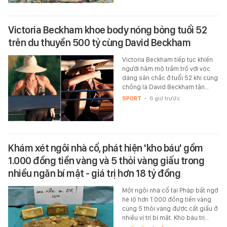
Victoria Beckham khoe body nóng bỏng tuổi 52
trên du thuyền 500 tỷ cùng David Beckham
Victoria Beckham tiếp tục khiến
người hâm mộ trầm trồ với vóc
dáng săn chắc ở tuổi 52 khi cùng
chồng là David Beckham tận…
SPORT
-
6 giờ trước
Khám xét ngôi nhà cổ, phát hiện 'kho báu' gồm
1.000 đồng tiền vàng và 5 thỏi vàng giấu trong
nhiều ngăn bí mật - giá trị hơn 18 tỷ đồng
Một ngôi nhà cổ tại Pháp bất ngờ
hé lộ hơn 1.000 đồng tiền vàng
cùng 5 thỏi vàng được cất giấu ở
nhiều vị trí bí mật. Kho báu trị…