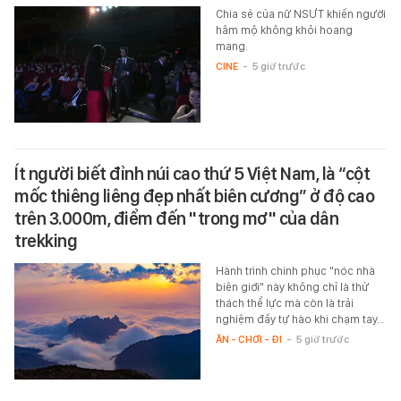
Chia sẻ của nữ NSƯT khiến người
hâm mộ không khỏi hoang
mang.
CINE
-
5 giờ trước
Ít người biết đỉnh núi cao thứ 5 Việt Nam, là “cột
mốc thiêng liêng đẹp nhất biên cương” ở độ cao
trên 3.000m, điểm đến "trong mơ" của dân
trekking
Hành trình chinh phục "nóc nhà
biên giới" này không chỉ là thử
thách thể lực mà còn là trải
nghiệm đầy tự hào khi chạm tay…
ĂN - CHƠI - ĐI
-
5 giờ trước