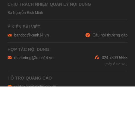
CHỊU TRÁCH NHIỆM QUẢN LÝ NỘI DUNG
Bà Nguyễn Bích Minh
Ý KIẾN BÀI VIẾT
bandoc@kenh14.vn
Câu hỏi thường gặp
HỢP TÁC NỘI DUNG
marketing@kenh14.vn
024 7309 5555
HỖ TRỢ QUẢNG CÁO
giaitrixahoi@admicro.vn
02473007108
TRỤ SỞ HÀ NỘI
Tầng 21, Tòa nhà Center Building, Hapulico Complex, Số 01, phố
Nguyễn Huy Tưởng, phường Thanh Xuân, thành phố Hà Nội