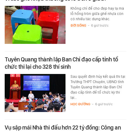
Không chỉ để cho đẹp hay lạ mà
lỗ hổng tròn giữa ghế nhựa còn
có nhiều tác dụng khác.
ĐỜI SỐNG
-
6 giờ trước
Tuyên Quang thành lập Ban Chỉ đạo cấp tỉnh tổ
chức thi lại cho 328 thí sinh
Sau quyết định hủy kết quả thi tại
Trường THPT Chuyên, UBND tỉnh
Tuyên Quang thành lập Ban Chỉ
đạo cấp tỉnh để tổ chức kỳ thi
lại…
HỌC ĐƯỜNG
-
6 giờ trước
Vụ sập mái Nhà thi đấu hơn 22 tỷ đồng: Công an