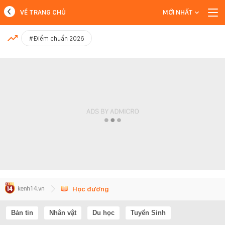
VỀ TRANG CHỦ
MỚI NHẤT
MỚI NHẤT
#Điểm chuẩn 2026
Xem thêm
Học đường
Bản tin
Nhân vật
Du học
Tuyển Sinh