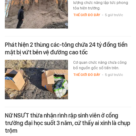
lượng chức năng lập tức phong
tỏa hiện trường.
THẾ GIỚI ĐÓ ĐÂY
-
5 giờ trước
Phát hiện 2 thùng các-tông chứa 24 tỷ đồng tiền
mặt bị vứt bên vệ đường cao tốc
Cơ quan chức năng chưa công
bố nguồn gốc số tiền trên.
THẾ GIỚI ĐÓ ĐÂY
-
5 giờ trước
Nữ NSƯT thừa nhận rình rập sinh viên ở cổng
trường đại học suốt 3 năm, cứ thấy ai xinh là chụp
trộm