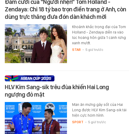
Đám cưới của "Người nhện" Tom Holland -
Zendaya: Chi 18 tỷ bao trọn điền trang ở Anh, còn
dùng trực thăng đưa đón dàn khách mời
Khoảnh khắc trọng đại của Tom
Holland - Zendaya diễn ra vào
lúc hoàng hôn giữa 1 cánh rừng
xanh mướt.
STAR
-
5 giờ trước
HLV Kim Sang-sik trêu đùa khiến Hai Long
ngượng đỏ mặt
Màn ăn mừng gây sốt của Hai
Long được HLV Kim Sang-sik tái
hiện cực hóm hỉnh.
SPORT
-
5 giờ trước