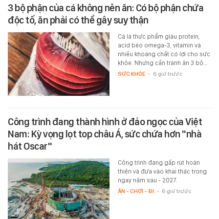
3 bộ phận của cá không nên ăn: Có bộ phận chứa
độc tố, ăn phải có thể gây suy thận
Cá là thực phẩm giàu protein,
acid béo omega-3, vitamin và
nhiều khoáng chất có lợi cho sức
khỏe. Nhưng cần tránh ăn 3 bộ…
SỨC KHỎE
-
6 giờ trước
Công trình đang thành hình ở đảo ngọc của Việt
Nam: Kỳ vọng lọt top châu Á, sức chứa hơn "nhà
hát Oscar"
Công trình đang gấp rút hoàn
thiện và đưa vào khai thác trong
ngay năm sau - 2027.
ĂN - CHƠI - ĐI
-
6 giờ trước