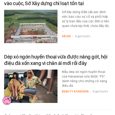
vào cuộc, Sở Xây dựng chỉ loạt tồn tại
Sở Xây dựng Đắk Lắk xác định
việc báo cáo sự cố và phối hợp
xử lý ban đầu của các đơn vị liên
quan chưa kịp thời, chưa đầy đủ;
…
XÃ HỘI
-
6 giờ trước
Dép xỏ ngón huyền thoại vừa được nâng gót, hội
điệu đà xốn xang vì chân ái mới rồi đây
Mẫu dép xỏ ngón huyền thoại
của Havaianas vừa được "F5",
dành riêng cho những cô nàng
điệu đà.
BEAUTY & FASHION
-
6 giờ trước