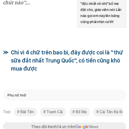
chút nào";...
"độc nhất vô nhị" bố mẹ
đặt cho, giáo viên nói: Lần
nào gọi em này lên bảng
cũng phải nhịn cười!
Chỉ vì 4 chữ trên bao bì, đây được coi là "thứ
sữa đắt nhất Trung Quốc", có tiền cũng khó
mua được
Phụ nữ mới
Tags
Đặt Tên
Tranh Cãi
Bố Mẹ
Cái Tên Bá Đạo
Theo dõi Kenh14.vn trên