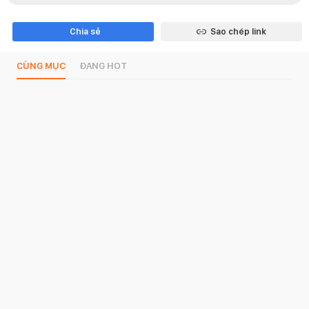
Chia sẻ
Sao chép link
CÙNG MỤC
ĐANG HOT