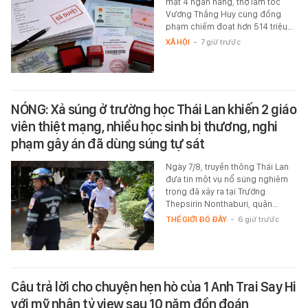
mặt 4 ngân hàng, thợ làm tóc
Vương Thắng Huy cùng đồng
phạm chiếm đoạt hơn 514 triệu…
XÃ HỘI
-
7 giờ trước
NÓNG: Xả súng ở trường học Thái Lan khiến 2 giáo
viên thiệt mạng, nhiều học sinh bị thương, nghi
phạm gây án đã dùng súng tự sát
Ngày 7/8, truyền thông Thái Lan
đưa tin một vụ nổ súng nghiêm
trọng đã xảy ra tại Trường
Thepsirin Nonthaburi, quận…
THẾ GIỚI ĐÓ ĐÂY
-
6 giờ trước
Câu trả lời cho chuyện hẹn hò của 1 Anh Trai Say Hi
với mỹ nhân tỷ view sau 10 năm đồn đoán