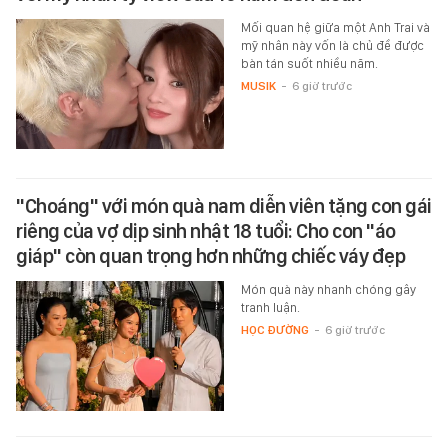
Mối quan hệ giữa một Anh Trai và
mỹ nhân này vốn là chủ đề được
bàn tán suốt nhiều năm.
MUSIK
-
6 giờ trước
"Choáng" với món quà nam diễn viên tặng con gái
riêng của vợ dịp sinh nhật 18 tuổi: Cho con "áo
giáp" còn quan trọng hơn những chiếc váy đẹp
Món quà này nhanh chóng gây
tranh luận.
HỌC ĐƯỜNG
-
6 giờ trước