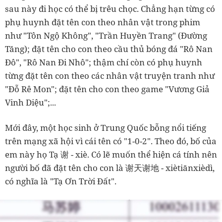
sau này đi học có thể bị trêu chọc. Chẳng hạn từng có
phụ huynh đặt tên con theo nhân vật trong phim
như "Tôn Ngộ Không", "Trần Huyền Trang" (Đường
Tăng); đặt tên cho con theo cầu thủ bóng đá "Rô Nan
Đô", "Rô Nan Đi Nhô"; thậm chí còn có phụ huynh
từng đặt tên con theo các nhân vật truyện tranh như
"Đỗ Rê Mon"; đặt tên cho con theo game "Vương Giả
Vinh Diệu";...
Mới đây, một học sinh ở Trung Quốc bỗng nổi tiếng
trên mạng xã hội vì cái tên có "1-0-2". Theo đó, bố của
em này họ Tạ 谢 - xiè. Có lẽ muốn thể hiện cá tính nên
người bố đã đặt tên cho con là 谢天谢地 - xiètiānxièdì,
có nghĩa là "Tạ Ơn Trời Đất".