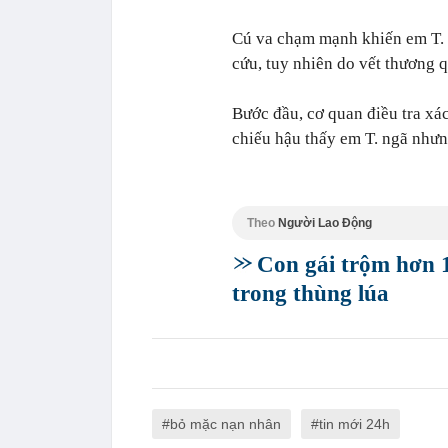
Cú va chạm mạnh khiến em T. 
cứu, tuy nhiên do vết thương 
Bước đầu, cơ quan điều tra xác
chiếu hậu thấy em T. ngã nhưn
Theo
Người Lao Động
Con gái trộm hơn 1
trong thùng lúa
bỏ mặc nạn nhân
tin mới 24h