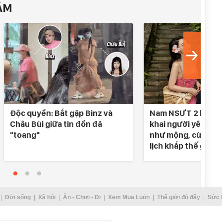
ÂM
Độc quyền: Bắt gặp Binz và
Nam NSƯT 2 lần đò
Châu Bùi giữa tin đồn đã
khai người yêu SN 
"toang"
như mộng, cùng nh
lịch khắp thế gian
Đời sống
Xã hội
Ăn - Chơi - Đi
Xem Mua Luôn
Thế giới đó đây
Sức 