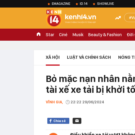
EMAGAZINE
ID.14
SHOWLIVE
V
Star
Ciné
Musik
Beauty & Fashion
Đời
XÃ HỘI
LUẬT VÀ CHÍNH SÁCH
NÓNG T
Bỏ mặc nạn nhân nằm
tài xế xe tải bị khởi t
VĨNH GIA,
22:22 29/06/2024
Chia sẻ
Điều khiển xe tải vượt khôn