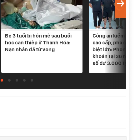
Bé 3 tuổi bị hôn mê sau buổi
Công an kiểm tra 5 
học can thiệp ở Thanh Hóa:
cao cấp, phá chuyê
Nạn nhân đã tử vong
biệt lớn: Phong tỏa
khoản tại 36 ngân h
số dư 3.000 tỷ