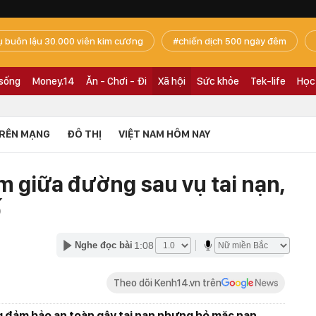
ụ buôn lậu 30.000 viên kim cương
chiến dịch 500 ngày đêm
 sống
Money.14
Ăn - Chơi - Đi
Xã hội
Sức khỏe
Tek-life
Học
RÊN MẠNG
ĐÔ THỊ
VIỆT NAM HÔM NAY
 giữa đường sau vụ tai nạn,
ố
1:08
Nghe đọc bài
Theo dõi Kenh14.vn trên
g đảm bảo an toàn gây tai nạn nhưng bỏ mặc nạn