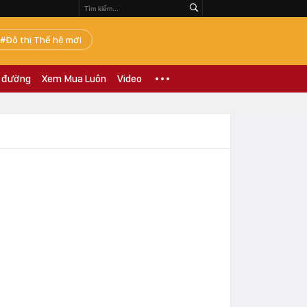
Đô thị Thế hệ mới
 đường
Xem Mua Luôn
Video