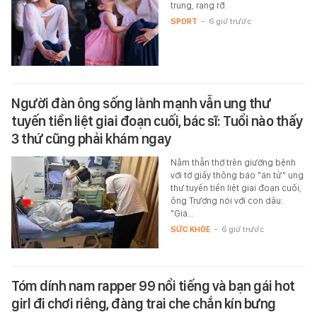
trung, rạng rỡ.
SPORT
-
6 giờ trước
Người đàn ông sống lành mạnh vẫn ung thư
tuyến tiền liệt giai đoạn cuối, bác sĩ: Tuổi nào thấy
3 thứ cũng phải khám ngay
Nằm thẫn thờ trên giường bệnh
với tờ giấy thông báo "án tử" ung
thư tuyến tiền liệt giai đoạn cuối,
ông Trương nói với con dâu:
"Giá…
SỨC KHỎE
-
6 giờ trước
Tóm dính nam rapper 99 nổi tiếng và bạn gái hot
girl đi chơi riêng, đàng trai che chắn kín bưng