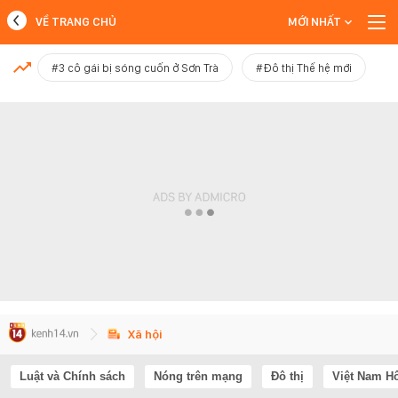
VỀ TRANG CHỦ
MỚI NHẤT
MỚI NHẤT
#3 cô gái bị sóng cuốn ở Sơn Trà
#Đô thị Thế hệ mới
Xem thêm
Xã hội
Luật và Chính sách
Nóng trên mạng
Đô thị
Việt Nam H