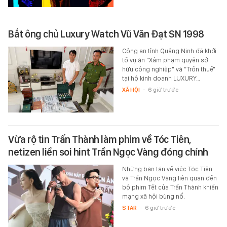
Bắt ông chủ Luxury Watch Vũ Văn Đạt SN 1998
Công an tỉnh Quảng Ninh đã khởi
tố vụ án "Xâm phạm quyền sở
hữu công nghiệp" và “Trốn thuế"
tại hộ kinh doanh LUXURY…
XÃ HỘI
-
6 giờ trước
Vừa rộ tin Trấn Thành làm phim về Tóc Tiên,
netizen liền soi hint Trần Ngọc Vàng đóng chính
Những bàn tán về việc Tóc Tiên
và Trần Ngọc Vàng liên quan đến
bộ phim Tết của Trấn Thành khiến
mạng xã hội bùng nổ.
STAR
-
6 giờ trước