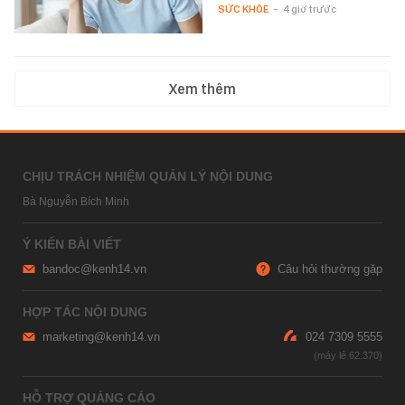
SỨC KHỎE
-
4 giờ trước
Xem thêm
CHỊU TRÁCH NHIỆM QUẢN LÝ NỘI DUNG
Bà Nguyễn Bích Minh
Ý KIẾN BÀI VIẾT
bandoc@kenh14.vn
Câu hỏi thường gặp
HỢP TÁC NỘI DUNG
marketing@kenh14.vn
024 7309 5555
HỖ TRỢ QUẢNG CÁO