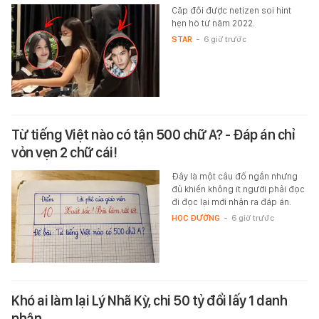
Căp đôi được netizen soi hint
hẹn hò từ năm 2022.
STAR
-
6 giờ trước
Từ tiếng Việt nào có tận 500 chữ A? - Đáp án chỉ
vỏn vẹn 2 chữ cái!
Đây là một câu đố ngắn nhưng
đủ khiến không ít người phải đọc
đi đọc lại mới nhận ra đáp án.
HỌC ĐƯỜNG
-
6 giờ trước
Khó ai làm lại Lý Nhã Kỳ, chi 50 tỷ đổi lấy 1 danh
phận