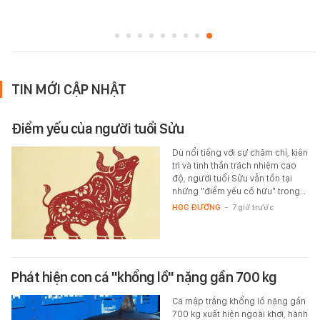
TIN MỚI CẬP NHẬT
Điểm yếu của người tuổi Sửu
Dù nổi tiếng với sự chăm chỉ, kiên
trì và tinh thần trách nhiệm cao
độ, người tuổi Sửu vẫn tồn tại
những "điểm yếu cố hữu" trong…
HỌC ĐƯỜNG
-
7 giờ trước
Phát hiện con cá "khổng lồ" nặng gần 700 kg
Cá mập trắng khổng lồ nặng gần
700 kg xuất hiện ngoài khơi, hành