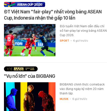
ĐT Việt Nam "fair-play" nhất vòng bảng ASEAN
Cup, Indonesia nhận thẻ gấp 10 lần
Đội tuyển Việt Nam dẫn đầu chỉ
số fair-play tại vòng bảng ASEAN
Cup 2026.
SPORT
-
6 giờ trước
"Vụ nổ lớn" của BIGBANG
BIGBANG chính thức comeback
vào đúng ngày kỷ niệm 20 năm
thành lập.
MUSIK
-
6 giờ trước