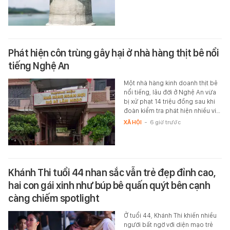
Phát hiện côn trùng gây hại ở nhà hàng thịt bê nổi
tiếng Nghệ An
Một nhà hàng kinh doanh thịt bê
nổi tiếng, lâu đời ở Nghệ An vừa
bị xử phạt 14 triệu đồng sau khi
đoàn kiểm tra phát hiện nhiều vi…
XÃ HỘI
-
6 giờ trước
Khánh Thi tuổi 44 nhan sắc vẫn trẻ đẹp đỉnh cao,
hai con gái xinh như búp bê quấn quýt bên cạnh
càng chiếm spotlight
Ở tuổi 44, Khánh Thi khiến nhiều
người bất ngờ với diện mạo trẻ