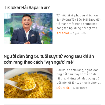
TikToker Hải Sapa là ai?
Từ một tài xế phục vụ khách du
lịch ở vùng Tây Bắc, Hải Sapa dần
trở thành một trong những nhà
sáng tạo nội dung nổi bật trên…
ĐỜI SỐNG
-
5 giờ trước
Người đàn ông 50 tuổi suýt tử vong sau khi ăn
cơm rang theo cách "vạn người mê"
Sau khi ăn cơm rang, người đàn
ông bắt đầu thấy cơ thể có dấu
hiệu lạ. Những cơn đau bụng dữ
dội, nôn ói liên tục nhanh chóng…
SỨC KHỎE
-
5 giờ trước