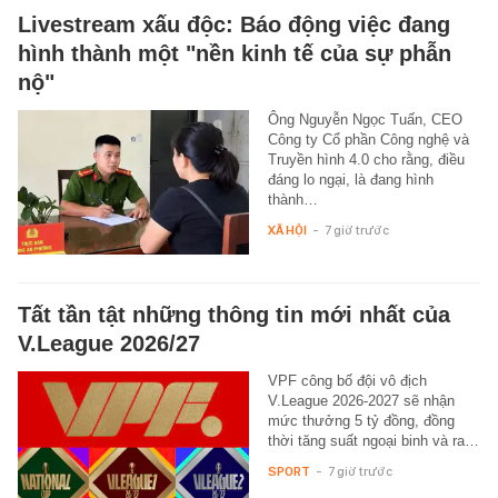
Livestream xấu độc: Báo động việc đang
hình thành một "nền kinh tế của sự phẫn
nộ"
Ông Nguyễn Ngọc Tuấn, CEO
Công ty Cổ phần Công nghệ và
Truyền hình 4.0 cho rằng, điều
đáng lo ngại, là đang hình
thành…
XÃ HỘI
-
7 giờ trước
Tất tần tật những thông tin mới nhất của
V.League 2026/27
VPF công bố đội vô địch
V.League 2026-2027 sẽ nhận
mức thưởng 5 tỷ đồng, đồng
thời tăng suất ngoại binh và ra…
SPORT
-
7 giờ trước