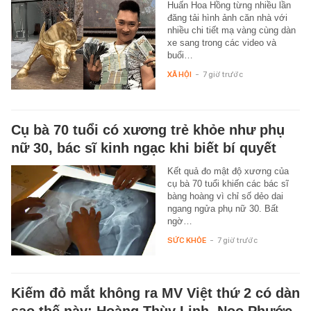
Huấn Hoa Hồng từng nhiều lần
đăng tải hình ảnh căn nhà với
nhiều chi tiết mạ vàng cùng dàn
xe sang trong các video và
buổi…
XÃ HỘI
-
7 giờ trước
Cụ bà 70 tuổi có xương trẻ khỏe như phụ
nữ 30, bác sĩ kinh ngạc khi biết bí quyết
Kết quả đo mật độ xương của
cụ bà 70 tuổi khiến các bác sĩ
bàng hoàng vì chỉ số dẻo dai
ngang ngửa phụ nữ 30. Bất
ngờ…
SỨC KHỎE
-
7 giờ trước
Kiếm đỏ mắt không ra MV Việt thứ 2 có dàn
sao thế này: Hoàng Thùy Linh, Noo Phước