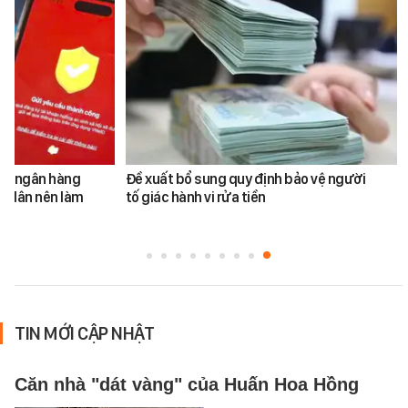
ản ngân hàng
Đề xuất bổ sung quy định bảo vệ người
i dân nên làm
tố giác hành vi rửa tiền
TIN MỚI CẬP NHẬT
Căn nhà "dát vàng" của Huấn Hoa Hồng