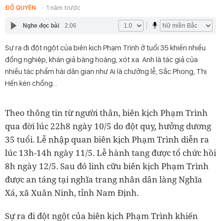
ĐỖ QUYÊN
1 năm trước
Nghe đọc bài
2:06
Sự ra đi đột ngột của biên kịch Phạm Trình ở tuổi 35 khiến nhiều
đồng nghiệp, khán giả bàng hoàng, xót xa. Anh là tác giả của
nhiều tác phẩm hài dân gian như Ai là chưởng lễ, Sắc Phong, Thị
Hến kén chồng…
Theo thông tin từ người thân, biên kịch Phạm Trình
qua đời lúc 22h8 ngày 10/5 do đột quỵ, hưởng dương
35 tuổi. Lễ nhập quan biên kịch Phạm Trình diễn ra
lúc 13h-14h ngày 11/5. Lễ hành tang được tổ chức hồi
8h ngày 12/5. Sau đó linh cữu biên kịch Phạm Trình
được an táng tại nghĩa trang nhân dân làng Nghĩa
Xá, xã Xuân Ninh, tỉnh Nam Định.
Sự ra đi đột ngột của biên kịch Phạm Trình khiến