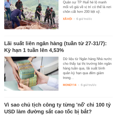
Quân sự TP Huế hé lộ manh
mối vô giá về vị trí có thể là nơi
chôn cất hơn 200 liệt sỹ.
XÃ HỘI
-
6 giờ trước
Lãi suất liên ngân hàng (tuần từ 27-31/7):
Kỳ hạn 1 tuần lên 4,53%
Dữ liệu từ Ngân hàng Nhà nước
cho thấy tại thị trường liên ngân
hàng tuần qua, lãi suất bình
quân kỳ hạn qua đêm giảm
trong…
MONEY.14
-
6 giờ trước
Vì sao chủ tịch công ty từng 'nổ' chi 100 tỷ
USD làm đường sắt cao tốc bị bắt?