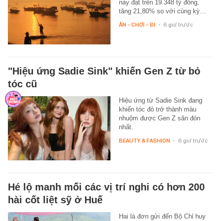
này đạt trên 19.348 tỷ đồng,
tăng 21,80% so với cùng kỳ…
ĂN - CHƠI - ĐI
-
6 giờ trước
"Hiệu ứng Sadie Sink" khiến Gen Z từ bỏ
tóc cũ
Hiệu ứng từ Sadie Sink đang
khiến tóc đỏ trở thành màu
nhuộm được Gen Z săn đón
nhất.
BEAUTY & FASHION
-
6 giờ trước
Hé lộ manh mối các vị trí nghi có hơn 200
hài cốt liệt sỹ ở Huế
Hai lá đơn gửi đến Bộ Chỉ huy