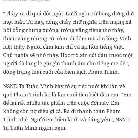
“Thầy ra đi quá đột ngột. Lưới ngôn từ bỗng dưng đứt
một mắt. Từ nay, dòng chảy chữ nghĩa trên mạng xã
hội bỗng chùng xuống, trống vắng tiếng thơ thầy,
thiếu vắng những cú ‘còm’ dí dỏm mà ấm lòng. Vĩnh
biệt thầy. Người cầm kim chỉ vá lại hồn tiếng Việt.
Chữ nghĩa sẽ nhớ thầy. Học trò xin cúi đầu trước một
người đã lặng lẽ giữ gìn thanh âm cho tiếng mẹ đẻ”,
dòng trạng thái cuối của biên kịch Phạm Trình.
NSND Tạ Tuấn Minh bày tỏ sự tiếc nuối khi lần về
quê Phạm Trình lại là lần cuối tiễn biệt đàn em. “Em
để lại rất nhiều tác phẩm trên cuộc đời này. Em
không còn nợ điều gì cả. Ra đi thanh thản Phạm
Trình nhé. Người em hiền lành và đáng yêu”, NSND
Tạ Tuấn Minh ngậm ngùi.