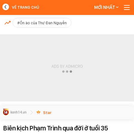
MỚI NHẤT
VỀ TRANG CHỦ
MỚI NHẤT
#Ồn ào của Thư Đan Nguyễn
Xem thêm
Star
Biên kịch Phạm Trình qua đời ở tuổi 35