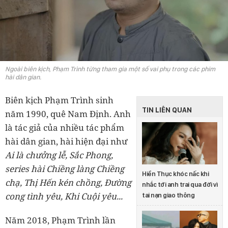
Ngoài biên kịch, Phạm Trình từng tham gia một số vai phụ trong các phim
hài dân gian.
Biên kịch Phạm Trình sinh
TIN LIÊN QUAN
năm 1990, quê Nam Định. Anh
là tác giả của nhiều tác phẩm
hài dân gian, hài hiện đại như
Ai là chưởng lễ, Sắc Phong,
series hài Chiềng làng Chiềng
Hiền Thục khóc nấc khi
chạ, Thị Hến kén chồng, Đường
nhắc tới anh trai qua đời vì
cong tình yêu, Khi Cuội yêu...
tai nạn giao thông
Năm 2018, Phạm Trình lần