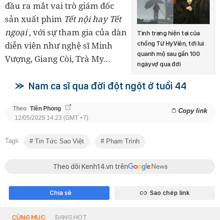
đầu ra mắt vai trò giám đốc
sản xuất phim
Tết nội hay Tết
ngoại
, với sự tham gia của dàn
Tình trạng hiện tại của
diễn viên như nghệ sĩ Minh
chồng Từ Hy Viên, tới lui
quanh mộ sau gần 100
Vượng, Giang Còi, Trà My…
ngày vợ qua đời
Nam ca sĩ qua đời đột ngột ở tuổi 44
Theo
Tiền Phong
Copy link
12/05/2025 14:23 (GMT +7)
Tags
Tin Tức Sao Việt
Phạm Trình
Theo dõi Kenh14.vn trên
Chia sẻ
Sao chép link
CÙNG MỤC
ĐANG HOT