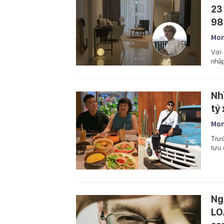
23
98
Mon
Với 
nhập
Nh
tỷ
Mon
Trướ
tựu 
Ng
LO