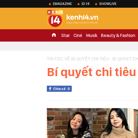
EMAGAZINE
ID.14
SHOWLIVE
Star
Ciné
Musik
Beauty & Fashion
TIN TỨC VỀ BÍ QUYẾT CHI TIÊU - BI QUYET CH
Bí quyết chi tiêu
Chia sẻ
0