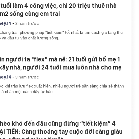
 tuổi làm 4 công việc, chi 20 triệu thuê nhà
m2 sống cùng em trai
-
ey.14
3 năm trước
chàng trai, phương pháp "tiết kiệm" tốt nhất là tìm cách gia tăng thu
 và đầu tư vào chất lượng sống.
ìn người ta "flex" mà nể: 21 tuổi gửi bố mẹ 1
 xây nhà, người 24 tuổi mua luôn nhà cho mẹ
-
ey.14
3 năm trước
c khi trào lưu flex xuất hiện, nhiều người trẻ sẵn sàng chia sẻ thành
cá nhân một cách đầy tự hào.
hèo khó đến đâu cũng đừng “tiết kiệm” 4
ẠI TIỀN: Càng thoáng tay cuộc đời càng giàu