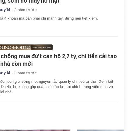
ng, sớm nở mày nở mặt
-
ey.14
3 năm trước
là 4 khoản mà bạn phải chi mạnh tay, đừng nên tiết kiệm.
 chồng mua đứt căn hộ 2,7 tỷ, chi tiền cải tạo
 nhà còn mới
-
ey.14
3 năm trước
đôi luôn giữ vững một nguyên tắc quản lý chi tiêu từ thời điểm kết
 Do đó, họ không gặp quá nhiều áp lực tài chính trong việc mua và
lại nhà.