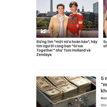
Đừng tìm "một nửa hoàn hảo", hãy
Sự
tìm người cùng bạn "Grow
s
Together" như Tom Holland và
Zendaya
5 
“m
kh
Mon
Nhữn