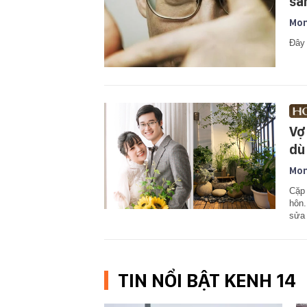
sa
Mon
Đây 
Vợ
dù
Mon
Cặp 
hôn.
sửa 
TIN NỔI BẬT KENH 14