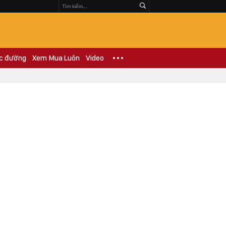
c đường
Xem Mua Luôn
Video