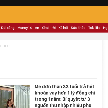
Đời sống
Money.14
Ăn - Chơi - Đi
Xã hội
Sức khỏe
Tek-life
Họ
I TIEU
Mẹ đơn thân 33 tuổi trả hết
khoản vay hơn 1 tỷ đồng chỉ
trong 1 năm: Bí quyết từ 3
nguồn thu nhập nhiều phụ