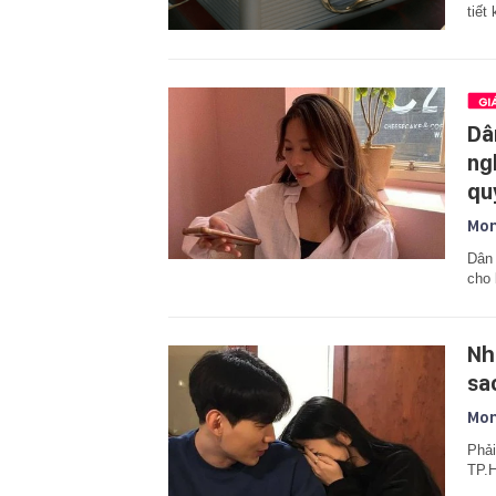
tiết
Dâ
ng
qu
Mon
Dân 
cho 
Nh
sa
Mon
Phải
TP.