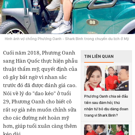
Hình ảnh vợ chồng Phương Oanh - Shark Bình trong chuyến du lịch ở Mỹ
Cuối năm 2018, Phương Oanh
TIN LIÊN QUAN
sang Hàn Quốc thực hiện phẫu
thuật thẩm mỹ, quyết định của
cô gây bất ngờ vì nhan sắc
trước đó đã được đánh giá cao.
Nói về lý do "dao kéo" ở tuổi
Phương Oanh chia sẻ đầu
29, Phương Oanh cho biết cô
tiên sau đám hỏi, thú
rất sợ già nên muốn chỉnh sửa
nhận từ bỏ dịu dàng đoan
trang vì Shark Bình?
cho các đường nét hoàn mỹ
hơn, giúp tuổi xuân càng thêm
kéo dài.