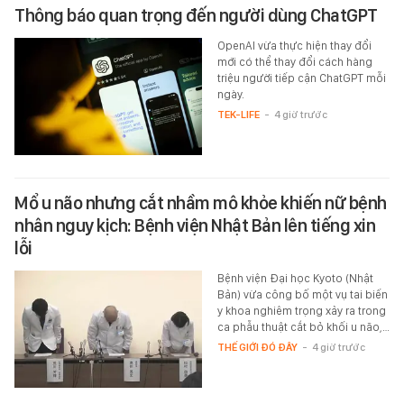
Thông báo quan trọng đến người dùng ChatGPT
OpenAI vừa thực hiện thay đổi
mới có thể thay đổi cách hàng
triệu người tiếp cận ChatGPT mỗi
ngày.
TEK-LIFE
-
4 giờ trước
Mổ u não nhưng cắt nhầm mô khỏe khiến nữ bệnh
nhân nguy kịch: Bệnh viện Nhật Bản lên tiếng xin
lỗi
Bệnh viện Đại học Kyoto (Nhật
Bản) vừa công bố một vụ tai biến
y khoa nghiêm trọng xảy ra trong
ca phẫu thuật cắt bỏ khối u não,…
THẾ GIỚI ĐÓ ĐÂY
-
4 giờ trước