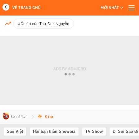
VỀ TRANG CHỦ
MỚI NHẤT
MỚI NHẤT
#Ồn ào của Thư Đan Nguyễn
Xem thêm
Star
Sao Việt
Hội bạn thân Showbiz
TV Show
Đi Soi Sao Đi