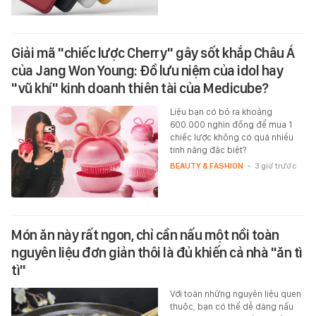
Giải mã "chiếc lược Cherry" gây sốt khắp Châu Á
của Jang Won Young: Đồ lưu niệm của idol hay
"vũ khí" kinh doanh thiên tài của Medicube?
Liệu bạn có bỏ ra khoảng
600.000 nghìn đồng để mua 1
chiếc lược không có quá nhiều
tính năng đặc biệt?
BEAUTY & FASHION
-
3 giờ trước
Món ăn này rất ngon, chỉ cần nấu một nồi toàn
nguyên liệu đơn giản thôi là đủ khiến cả nhà "ăn tì
tì"
Với toàn những nguyên liệu quen
thuộc, bạn có thể dễ dàng nấu