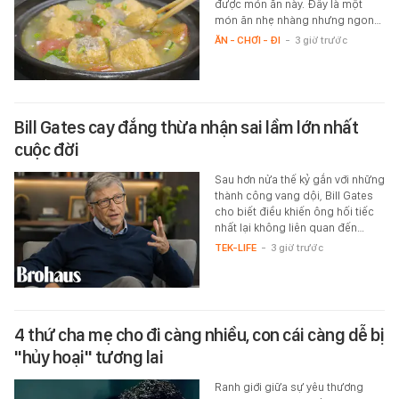
được món ăn này. Đây là một
món ăn nhẹ nhàng nhưng ngon…
ĂN - CHƠI - ĐI
-
3 giờ trước
Bill Gates cay đắng thừa nhận sai lầm lớn nhất
cuộc đời
Sau hơn nửa thế kỷ gắn với những
thành công vang dội, Bill Gates
cho biết điều khiến ông hối tiếc
nhất lại không liên quan đến…
TEK-LIFE
-
3 giờ trước
4 thứ cha mẹ cho đi càng nhiều, con cái càng dễ bị
"hủy hoại" tương lai
Ranh giới giữa sự yêu thương