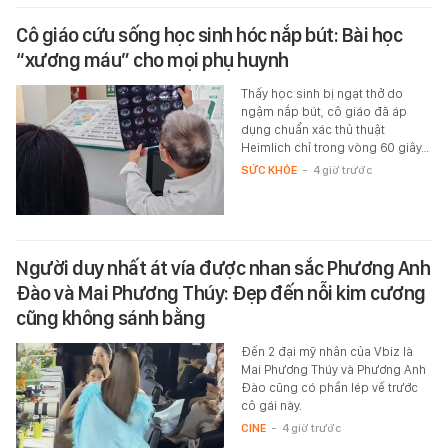
Cô giáo cứu sống học sinh hóc nắp bút: Bài học
“xương máu” cho mọi phụ huynh
Thấy học sinh bị ngạt thở do
ngậm nắp bút, cô giáo đã áp
dụng chuẩn xác thủ thuật
Heimlich chỉ trong vòng 60 giây…
SỨC KHỎE
-
4 giờ trước
Người duy nhất át vía được nhan sắc Phương Anh
Đào và Mai Phương Thúy: Đẹp đến nỗi kim cương
cũng không sánh bằng
Đến 2 đại mỹ nhân của Vbiz là
Mai Phương Thúy và Phương Anh
Đào cũng có phần lép vế trước
cô gái này.
CINE
-
4 giờ trước