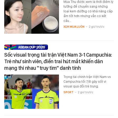
Mùa Thu được xem là thời điểm lý
tưởng để chuyển sang những
loại kem dưỡng có khả năng cấp
ẩm tốt hơn nhưng vẫn có kết
cấu…
XEM MUA LUÔN
-
2 giờ trước
Sốc visual trọng tài trận Việt Nam 3-1 Campuchia:
Trẻ như sinh viên, điển trai hút mắt khiến dân
mạng thi nhau "truy tìm" danh tính
Trọng tài chính trận Việt Nam vs
Campuchia tối 7/8 gây sốt vì
visual quá đỗi trẻ trung.
SPORT
-
2 giờ trước