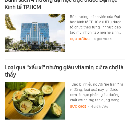
Kinh tế TP.HCM
Bốn trường thành viên của Đại
học Kinh tế TP.HCM (UEH) được
tổ chức theo từng lĩnh vực đào
tạo mũi nhọn, tạo nên hệ sinh…
HỌC ĐƯỜNG
-
5 giờ trước
Loại quả "xấu xí" nhưng giàu vitamin, cứ ra chợ là
thấy
Từng bị nhiều người "né tránh" vì
vị đắng, loại quả này lại được
xem là thực phẩm giàu dưỡng
chất với những tác dụng đáng…
SỨC KHỎE
-
4 giờ trước