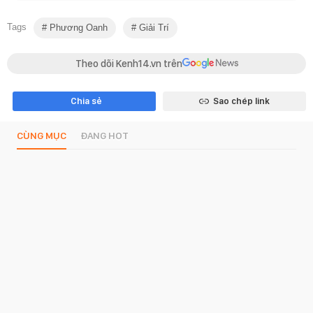
Tags
Phương Oanh
Giải Trí
Theo dõi Kenh14.vn trên
Chia sẻ
Sao chép link
CÙNG MỤC
ĐANG HOT