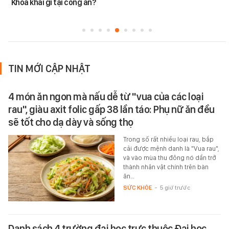
Khoa khai gì tại công an?
TIN MỚI CẬP NHẬT
4 món ăn ngon mà nấu dễ từ "vua của các loại
rau", giàu axit folic gấp 38 lần táo: Phụ nữ ăn đều
sẽ tốt cho dạ dày và sống thọ
Trong số rất nhiều loại rau, bắp
cải được mệnh danh là "Vua rau",
và vào mùa thu đông nó dần trở
thành nhân vật chính trên bàn
ăn…
SỨC KHỎE
-
5 giờ trước
Danh sách 4 trường đại học trực thuộc Đại học