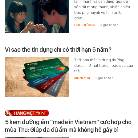
lành mạnh và can thiệp quá đà
vốn rất mong manh, khiến nhiều
bậc phụ huynh vô tình tước
đoạt…
HỌC ĐƯỜNG
-
3 giờ trước
Vì sao thẻ tín dụng chỉ có thời hạn 5 năm?
Thời hạn thẻ tín dụng thường
được in ở mặt trước hoặc sau của
thẻ.
MONEY.14
-
2 giờ trước
5 kem dưỡng ẩm "made in Vietnam" cực hợp cho
mùa Thu: Giúp da đủ ẩm mà không hề gây bí