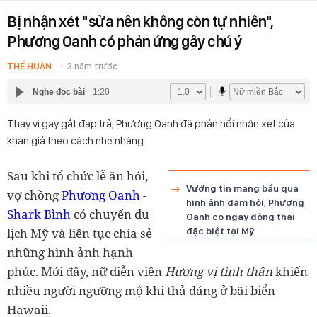
Bị nhận xét "sửa nên không còn tự nhiên",
Phương Oanh có phản ứng gây chú ý
THẾ HUÂN
3 năm trước
Nghe đọc bài
1:20
Thay vì gay gắt đáp trả, Phương Oanh đã phản hồi nhận xét của
khán giả theo cách nhẹ nhàng.
Sau khi tổ chức lễ ăn hỏi,
Vướng tin mang bầu qua
vợ chồng
Phương Oanh
-
hình ảnh đám hỏi, Phương
Shark Bình
có chuyến du
Oanh có ngay động thái
lịch Mỹ và liên tục chia sẻ
đặc biệt tại Mỹ
những hình ảnh hạnh
phúc. Mới đây, nữ diễn viên
Hương vị tình thân
khiến
nhiều người ngưỡng mộ khi thả dáng ở bãi biển
Hawaii.