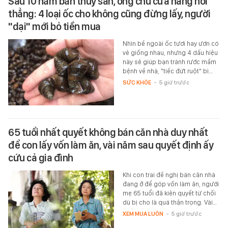
Sau 10 năm bán thủy sản, ông chủ cửa hàng nói
thẳng: 4 loại ốc cho không cũng đừng lấy, người
"dại" mới bỏ tiền mua
Nhìn bề ngoài ốc tươi hay ươn có
vẻ giống nhau, nhưng 4 dấu hiệu
này sẽ giúp bạn tránh rước mầm
bệnh về nhà, "tiếc đứt ruột" bì…
SỨC KHỎE
-
5 giờ trước
65 tuổi nhất quyết không bán căn nhà duy nhất
để con lấy vốn làm ăn, vài năm sau quyết định ấy
cứu cả gia đình
Khi con trai đề nghị bán căn nhà
đang ở để góp vốn làm ăn, người
mẹ 65 tuổi đã kiên quyết từ chối
dù bị cho là quá thận trọng. Vài…
XEM MUA LUÔN
-
5 giờ trước