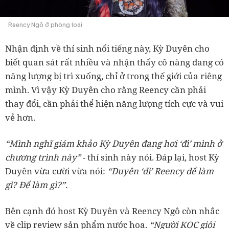
Reency Ngô ở phòng loại
Nhận định về thí sinh nổi tiếng này, Kỳ Duyên cho
biết quan sát rất nhiều và nhận thấy cô nàng đang có
năng lượng bị trì xuống, chỉ ở trong thế giới của riêng
mình. Vì vậy Kỳ Duyên cho rằng Reency cần phải
thay đổi, cần phải thể hiện năng lượng tích cực và vui
vẻ hơn.
“Mình nghĩ giám khảo Kỳ Duyên đang hơi ‘đì’ mình ở
chương trình này”
- thí sinh này nói. Đáp lại, host Kỳ
Duyên vừa cười vừa nói:
“Duyên ‘đì’ Reency để làm
gì? Để làm gì?”.
Bên cạnh đó host Kỳ Duyên và Reency Ngô còn nhắc
về clip review sản phẩm nước hoa.
“Người KOC giỏi