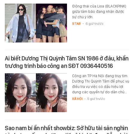
Động thái của Lisa (BLACKPINK)
giữa tâm bão đang nhận được
sự chú ý lớn.
STAR
-
6 giờ trước
Ai biết Dương Thị Quỳnh Tâm SN 1986 ở đâu, khẩn
trương trình báo công an SĐT 0936440516
Công an TP Hà Nội đang truy tìm
Dương Thị Quỳnh Tâm để phục vụ
điều tra vụ việc có dấu hiệu lợi
dụng các quyền tự do dân chủ…
XÃ HỘI
-
5 giờ trước
Sao nam bí ẩn nhất showbiz: Sở hữu tài sản nghìn