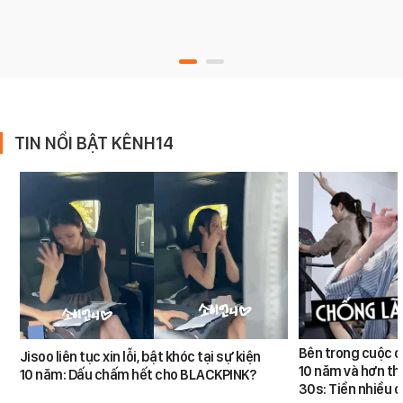
TIN NỔI BẬT KÊNH14
Bên trong cuộc đ
Jisoo liên tục xin lỗi, bật khóc tại sự kiện
10 năm và hơn th
10 năm: Dấu chấm hết cho BLACKPINK?
30s: Tiền nhiều c