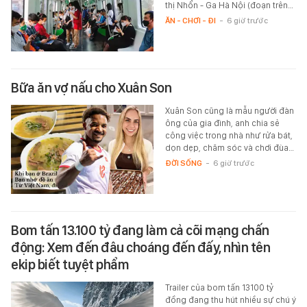
thị Nhổn - Ga Hà Nội (đoạn trên…
ĂN - CHƠI - ĐI
-
6 giờ trước
Bữa ăn vợ nấu cho Xuân Son
Xuân Son cũng là mẫu người đàn
ông của gia đình, anh chia sẻ
công việc trong nhà như rửa bát,
dọn dẹp, chăm sóc và chơi đùa…
ĐỜI SỐNG
-
6 giờ trước
Bom tấn 13.100 tỷ đang làm cả cõi mạng chấn
động: Xem đến đâu choáng đến đấy, nhìn tên
ekip biết tuyệt phẩm
Trailer của bom tấn 13100 tỷ
đồng đang thu hút nhiều sự chú ý