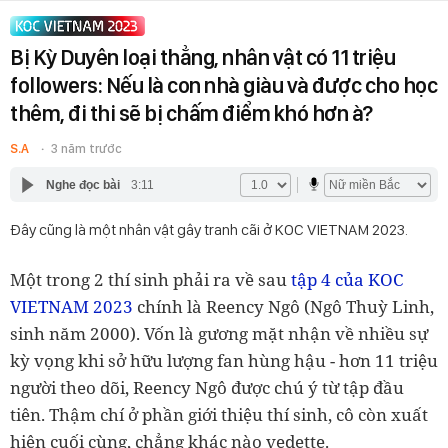
Bị Kỳ Duyên loại thẳng, nhân vật có 11 triệu
followers: Nếu là con nhà giàu và được cho học
thêm, đi thi sẽ bị chấm điểm khó hơn à?
S.A
3 năm trước
Nghe đọc bài
3:11
Đây cũng là một nhân vật gây tranh cãi ở KOC VIETNAM 2023.
Một trong 2 thí sinh phải ra về sau
tập 4 của KOC
VIETNAM 2023
chính là Reency Ngô (Ngô Thuỳ Linh,
sinh năm 2000). Vốn là gương mặt nhận về nhiều sự
kỳ vọng khi sở hữu lượng fan hùng hậu - hơn 11 triệu
người theo dõi, Reency Ngô được chú ý từ tập đầu
tiên. Thậm chí ở phần giới thiệu thí sinh, cô còn xuất
hiện cuối cùng, chẳng khác nào vedette.