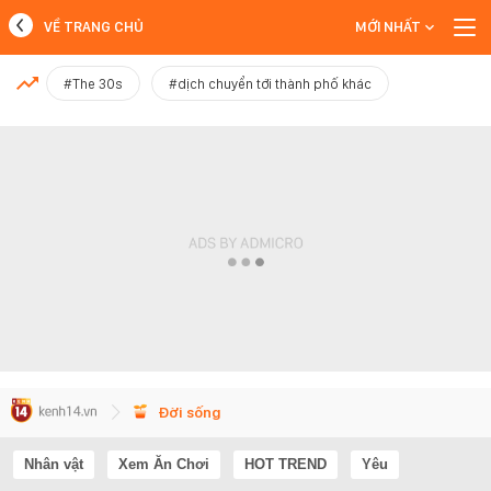
VỀ TRANG CHỦ
MỚI NHẤT
MỚI NHẤT
#The 30s
#dịch chuyển tới thành phố khác
Xem thêm
Đời sống
Nhân vật
Xem Ăn Chơi
HOT TREND
Yêu