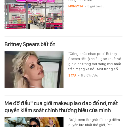
MONEY.14
-
5 giờ trước
Britney Spears bất ổn
"Công chúa nhạc pop" Britney
Spears tiết lộ nhiều góc khuất về
gia đình trong bài đăng mới nhất
trên mạng xã hội. Một trong số…
STAR
-
5 giờ trước
Mẹ đỡ đầu" của giới makeup lao đao đổ nợ, mất
quyền kiểm soát chính thương hiệu của mình
Được xem là nghệ sĩ trang điểm
quyền lực nhất thế giới, Pat