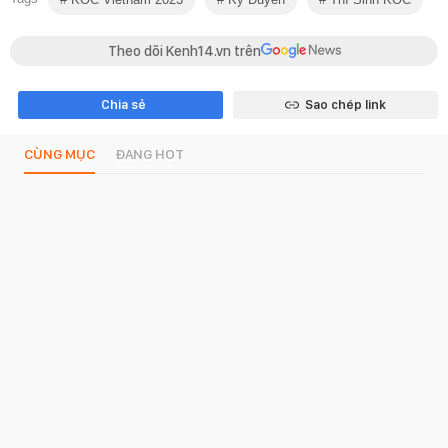
Theo dõi Kenh14.vn trên
Chia sẻ
Sao chép link
CÙNG MỤC
ĐANG HOT