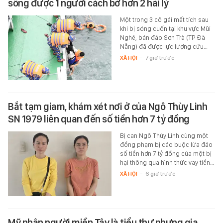
sống được 1 người cách bờ hơn 2 hải lý
Một trong 3 cô gái mất tích sau
khi bị sóng cuốn tại khu vực Mũi
Nghê, bán đảo Sơn Trà (TP Đà
Nẵng) đã được lực lượng cứu…
XÃ HỘI
-
7 giờ trước
Bắt tạm giam, khám xét nơi ở của Ngô Thùy Linh
SN 1979 liên quan đến số tiền hơn 7 tỷ đồng
Bị can Ngô Thùy Linh cùng một
đồng phạm bị cáo buộc lừa đảo
số tiền hơn 7 tỷ đồng của một bị
hại thông qua hình thức vay tiền…
XÃ HỘI
-
6 giờ trước
Mỹ nhân người miền Tây là tiểu thư nhưng gia