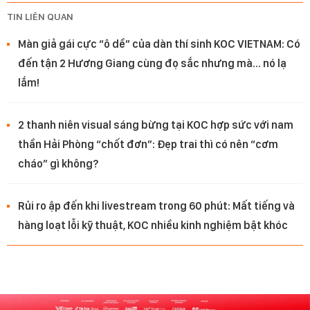
TIN LIÊN QUAN
Màn giả gái cực “ô dề” của dàn thí sinh KOC VIETNAM: Có
đến tận 2 Hương Giang cùng đọ sắc nhưng mà... nó lạ
lắm!
2 thanh niên visual sáng bừng tại KOC hợp sức với nam
thần Hải Phòng “chốt đơn”: Đẹp trai thì có nên “cơm
cháo” gì không?
Rủi ro ập đến khi livestream trong 60 phút: Mất tiếng và
hàng loạt lỗi kỹ thuật, KOC nhiều kinh nghiệm bật khóc