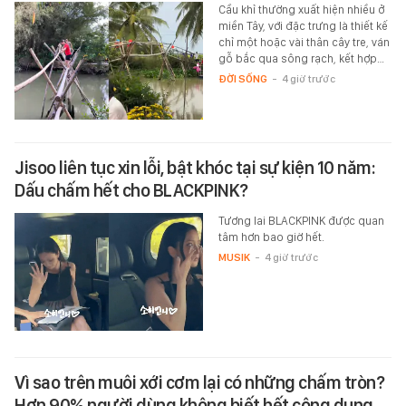
Cầu khỉ thường xuất hiện nhiều ở
miền Tây, với đặc trưng là thiết kế
chỉ một hoặc vài thân cây tre, ván
gỗ bắc qua sông rạch, kết hợp…
ĐỜI SỐNG
-
4 giờ trước
Jisoo liên tục xin lỗi, bật khóc tại sự kiện 10 năm:
Dấu chấm hết cho BLACKPINK?
Tương lai BLACKPINK được quan
tâm hơn bao giờ hết.
MUSIK
-
4 giờ trước
Vì sao trên muôi xới cơm lại có những chấm tròn?
Hơn 90% người dùng không biết hết công dụng