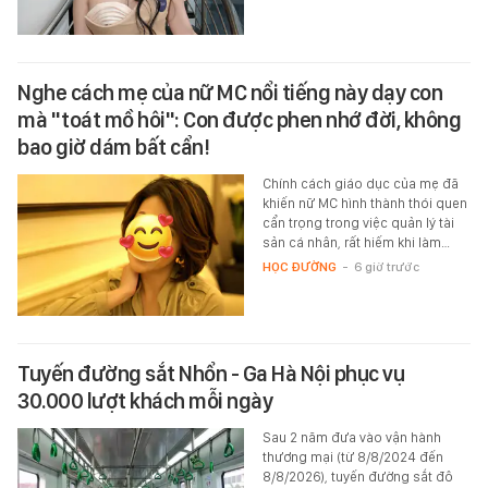
Nghe cách mẹ của nữ MC nổi tiếng này dạy con
mà "toát mồ hôi": Con được phen nhớ đời, không
bao giờ dám bất cẩn!
Chính cách giáo dục của mẹ đã
khiến nữ MC hình thành thói quen
cẩn trọng trong việc quản lý tài
sản cá nhân, rất hiếm khi làm…
HỌC ĐƯỜNG
-
6 giờ trước
Tuyến đường sắt Nhổn - Ga Hà Nội phục vụ
30.000 lượt khách mỗi ngày
Sau 2 năm đưa vào vận hành
thương mại (từ 8/8/2024 đến
8/8/2026), tuyến đường sắt đô