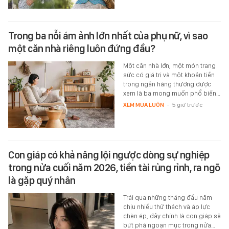
Trong ba nỗi ám ảnh lớn nhất của phụ nữ, vì sao
một căn nhà riêng luôn đứng đầu?
Một căn nhà lớn, một món trang
sức có giá trị và một khoản tiền
trong ngân hàng thường được
xem là ba mong muốn phổ biến…
XEM MUA LUÔN
-
5 giờ trước
Con giáp có khả năng lội ngược dòng sự nghiệp
trong nửa cuối năm 2026, tiền tài rủng rỉnh, ra ngõ
là gặp quý nhân
Trải qua những tháng đầu năm
chịu nhiều thử thách và áp lực
chèn ép, đây chính là con giáp sẽ
bứt phá ngoạn mục trong nửa…