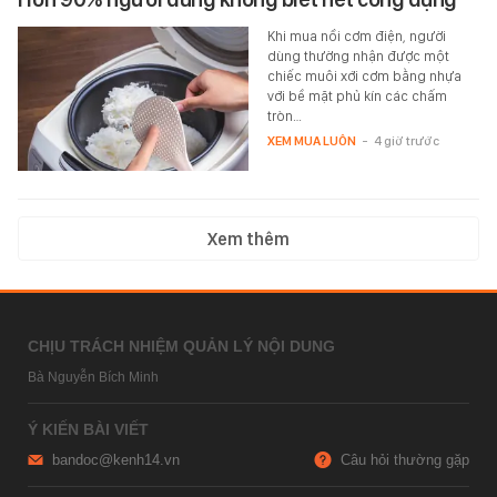
Khi mua nồi cơm điện, người
dùng thường nhận được một
chiếc muôi xới cơm bằng nhựa
với bề mặt phủ kín các chấm
tròn…
XEM MUA LUÔN
-
4 giờ trước
Xem thêm
CHỊU TRÁCH NHIỆM QUẢN LÝ NỘI DUNG
Bà Nguyễn Bích Minh
Ý KIẾN BÀI VIẾT
bandoc@kenh14.vn
Câu hỏi thường gặp