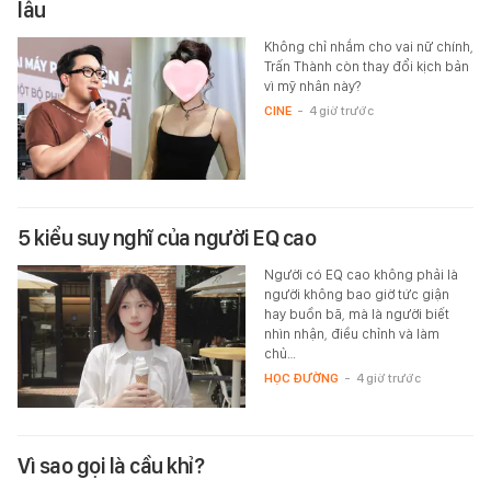
lâu
Không chỉ nhắm cho vai nữ chính,
Trấn Thành còn thay đổi kịch bản
vì mỹ nhân này?
CINE
-
4 giờ trước
5 kiểu suy nghĩ của người EQ cao
Người có EQ cao không phải là
người không bao giờ tức giận
hay buồn bã, mà là người biết
nhìn nhận, điều chỉnh và làm
chủ…
HỌC ĐƯỜNG
-
4 giờ trước
Vì sao gọi là cầu khỉ?