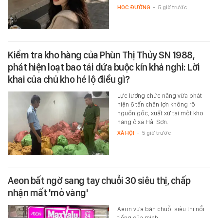
HỌC ĐƯỜNG
-
5 giờ trước
Kiểm tra kho hàng của Phùn Thị Thủy SN 1988,
phát hiện loạt bao tải dứa buộc kín khả nghi: Lời
khai của chủ kho hé lộ điều gì?
Lực lượng chức năng vừa phát
hiện 6 tấn chân lợn không rõ
nguồn gốc, xuất xứ tại một kho
hàng ở xã Hải Sơn.
XÃ HỘI
-
5 giờ trước
Aeon bất ngờ sang tay chuỗi 30 siêu thị, chấp
nhận mất 'mỏ vàng'
Aeon vừa bán chuỗi siêu thị nổi
tiếng của mình.