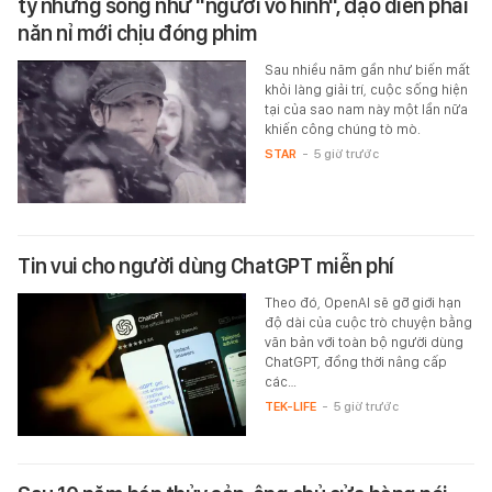
tỷ nhưng sống như "người vô hình", đạo diễn phải
năn nỉ mới chịu đóng phim
Sau nhiều năm gần như biến mất
khỏi làng giải trí, cuộc sống hiện
tại của sao nam này một lần nữa
khiến công chúng tò mò.
STAR
-
5 giờ trước
Tin vui cho người dùng ChatGPT miễn phí
Theo đó, OpenAI sẽ gỡ giới hạn
độ dài của cuộc trò chuyện bằng
văn bản với toàn bộ người dùng
ChatGPT, đồng thời nâng cấp
các…
TEK-LIFE
-
5 giờ trước