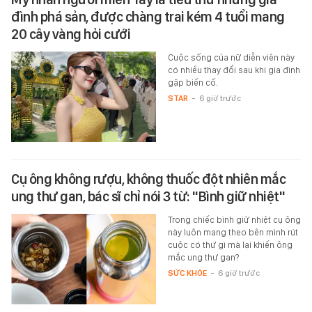
đình phá sản, được chàng trai kém 4 tuổi mang
20 cây vàng hỏi cưới
Cuộc sống của nữ diễn viên này
có nhiều thay đổi sau khi gia đình
gặp biến cố.
STAR
-
6 giờ trước
Cụ ông không rượu, không thuốc đột nhiên mắc
ung thư gan, bác sĩ chỉ nói 3 từ: "Bình giữ nhiệt"
Trong chiếc bình giữ nhiệt cụ ông
này luôn mang theo bên mình rút
cuộc có thứ gì mà lại khiến ông
mắc ung thư gan?
SỨC KHỎE
-
6 giờ trước