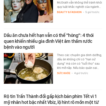
McGrath vẫn không thể tránh khỏi
quy luật khắc nghiệt của ngành…
BEAUTY & FASHION
-
5 giờ trước
Dầu ăn chưa hết hạn vẫn có thể "hỏng": 4 thói
quen khiến nhiều gia đình Việt âm thầm rước
bệnh vào người
Theo các chuyên gia dinh dưỡng,
dầu ăn không chỉ có "hạn sử
dụng" mà còn có "tuổi thọ" sau
khi mở nắp. Nếu bảo quản sai…
SỨC KHỎE
-
4 giờ trước
Rộ tin Trấn Thành đổi gấp kịch bản phim Tết vì 1
mỹ nhân hot bậc nhất Vbiz, lộ hint rõ mồn một từ