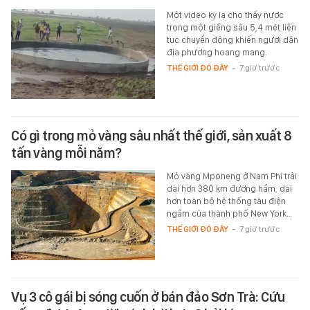
Một video kỳ lạ cho thấy nước
trong một giếng sâu 5,4 mét liên
tục chuyển động khiến người dân
địa phương hoang mang.
THẾ GIỚI ĐÓ ĐÂY
-
7 giờ trước
Có gì trong mỏ vàng sâu nhất thế giới, sản xuất 8
tấn vàng mỗi năm?
Mỏ vàng Mponeng ở Nam Phi trải
dài hơn 380 km đường hầm, dài
hơn toàn bộ hệ thống tàu điện
ngầm của thành phố New York…
THẾ GIỚI ĐÓ ĐÂY
-
7 giờ trước
Vụ 3 cô gái bị sóng cuốn ở bán đảo Sơn Trà: Cứu