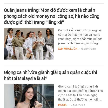
Quần jeans trắng: Món đồ được xem là chuẩn
phong cách old money nơi công sở, hè nào cũng
được giới thời trang "lăng xê"
Có một kiểu quần còn mang lại
cảm giác mát mẻ hơn cả jeans
xanh nhạt, đậm chất mùa hè hơn
jeans xanh đậm và giúp tổng…
XEM MUA LUÔN
-
6 giờ trước
Giọng ca nhí vừa giành giải quán quân cuộc thi
hát tại Malaysia là ai?
Giọng ca 13 tuổi gây chú ý khi
giành giải cao nhất ở bảng A lĩnh
vực ca hát tại liên hoan nghệ
thuật quốc tế thường niên diễn…
MUSIK
-
6 giờ trước