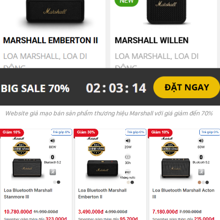
Website giả mạo bán sản phẩm thương hiệu Marshall với giá giảm đến 70%