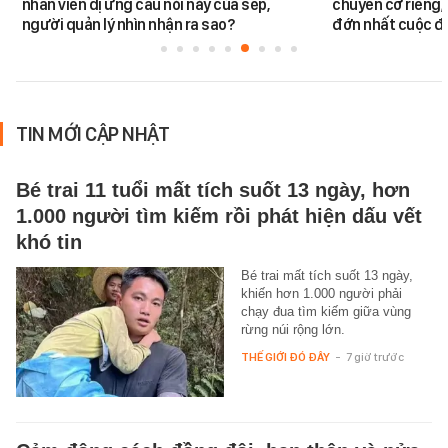
nhân viên dị ứng câu nói này của sếp,
chuyên cơ riêng,
người quản lý nhìn nhận ra sao?
đớn nhất cuộc đờ
TIN MỚI CẬP NHẬT
Bé trai 11 tuổi mất tích suốt 13 ngày, hơn
1.000 người tìm kiếm rồi phát hiện dấu vết
khó tin
Bé trai mất tích suốt 13 ngày,
khiến hơn 1.000 người phải
chạy đua tìm kiếm giữa vùng
rừng núi rộng lớn.
THẾ GIỚI ĐÓ ĐÂY
-
7 giờ trước