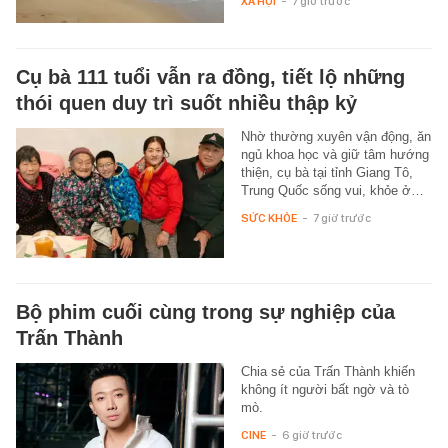
XÃ HỘI
-
7 giờ trước
Cụ bà 111 tuổi vẫn ra đồng, tiết lộ những
thói quen duy trì suốt nhiều thập kỷ
Nhờ thường xuyên vận động, ăn
ngủ khoa học và giữ tâm hướng
thiện, cụ bà tại tỉnh Giang Tô,
Trung Quốc sống vui, khỏe ở…
SỨC KHỎE
-
7 giờ trước
Bộ phim cuối cùng trong sự nghiệp của
Trấn Thành
Chia sẻ của Trấn Thành khiến
không ít người bất ngờ và tò
mò.
CINE
-
6 giờ trước