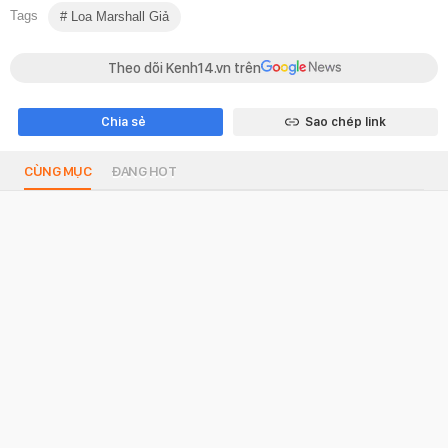
Tags
Loa Marshall Giả
Theo dõi Kenh14.vn trên
Chia sẻ
Sao chép link
CÙNG MỤC
ĐANG HOT