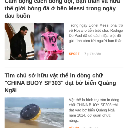
Cảm động cách đồng đội, bạn thân và nửa
thế giới bóng đá ở bên Messi trong ngày
đau buồn
Trong ngày Lionel Messi phải trở
về Rosario tiễn biệt cha, Rodrigo
De Paul đã có cách đặc biệt để
gửi tình cảm tới người bạn thân.
…
SPORT
-
7 giờ trước
Tìm chủ sở hữu vật thể in dòng chữ
"CHINA BUOY SF303" dạt bờ biển Quảng
Ngãi
Vật thể lạ hình trụ tròn in dòng
chữ CHINA BUOY SF303 trôi
dạt vào bờ biển Quảng Ngãi
năm 2024, cơ quan chức
năng…