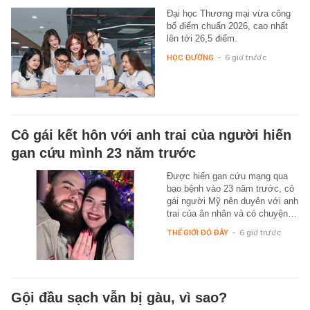
Đại học Thương mại vừa công
bố điểm chuẩn 2026, cao nhất
lên tới 26,5 điểm.
HỌC ĐƯỜNG
-
6 giờ trước
Cô gái kết hôn với anh trai của người hiến
gan cứu mình 23 năm trước
Được hiến gan cứu mạng qua
bạo bệnh vào 23 năm trước, cô
gái người Mỹ nên duyên với anh
trai của ân nhân và có chuyện…
THẾ GIỚI ĐÓ ĐÂY
-
6 giờ trước
Gội đầu sạch vẫn bị gàu, vì sao?