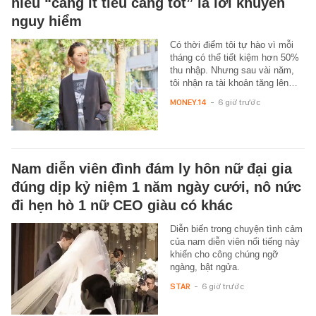
hiểu “càng ít tiêu càng tốt” là lời khuyên
nguy hiểm
Có thời điểm tôi tự hào vì mỗi
tháng có thể tiết kiệm hơn 50%
thu nhập. Nhưng sau vài năm,
tôi nhận ra tài khoản tăng lên…
MONEY.14
-
6 giờ trước
Nam diễn viên đình đám ly hôn nữ đại gia
đúng dịp kỷ niệm 1 năm ngày cưới, nô nức
đi hẹn hò 1 nữ CEO giàu có khác
Diễn biến trong chuyện tình cảm
của nam diễn viên nổi tiếng này
khiến cho công chúng ngỡ
ngàng, bật ngửa.
STAR
-
6 giờ trước