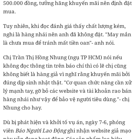
500.000 đồng, tưởng hãng khuyến mãi nên định đặt
mua.
Tuy nhiên, khi đọc đánh giá thấy chất lượng kém,
nghi là hàng nhái nên anh đã không đặt. "May mắn
là chưa mua để tránh mất tiền oan"- anh nói.
Chị Trần Thị Hồng Nhung (ngụ TP HCM) nói nếu
không đọc thông tin trên báo chí thì có lẽ chị cũng
không biết là hàng giả vì nghĩ rằng khuyến mãi bởi
đúng dịp sinh nhật thật. "Cơ quan chức năng cần xử
lý mạnh tay, gỡ bỏ các website và tài khoản rao bán
hàng nhái như vậy để bảo vệ người tiêu dùng."- chị
Nhung cho hay.
Dù bị phát hiện và khởi tố vụ án, ngày 7-6, phóng
viên
Báo Người Lao Động
ghi nhận website giả mạo
này vẫn đang hoạt động. Các sản phẩm loa hiệu