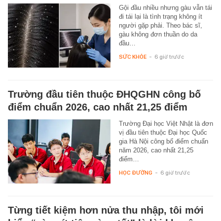
Gội đầu nhiều nhưng gàu vẫn tái
đi tái lại là tình trạng không ít
người gặp phải. Theo bác sĩ,
gàu không đơn thuần do da
đầu…
SỨC KHỎE
-
6 giờ trước
Trường đầu tiên thuộc ĐHQGHN công bố
điểm chuẩn 2026, cao nhất 21,25 điểm
Trường Đại học Việt Nhật là đơn
vị đầu tiên thuộc Đại học Quốc
gia Hà Nội công bố điểm chuẩn
năm 2026, cao nhất 21,25
điểm…
HỌC ĐƯỜNG
-
6 giờ trước
Từng tiết kiệm hơn nửa thu nhập, tôi mới