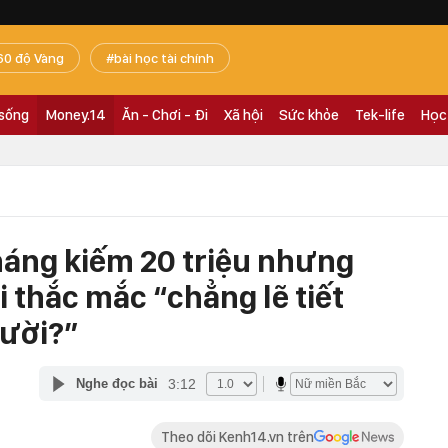
60 độ Vàng
bài học tài chính
 sống
Money.14
Ăn - Chơi - Đi
Xã hội
Sức khỏe
Tek-life
Học
 tháng kiếm 20 triệu nhưng
ái thắc mắc “chẳng lẽ tiết
gười?”
3:12
Nghe đọc bài
Theo dõi Kenh14.vn trên