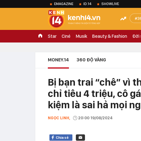
EMAGAZINE
ID.14
SHOWLIVE
3
Star
Ciné
Musik
Beauty & Fashion
Đời
MONEY.14
360 ĐỘ VÀNG
Bị bạn trai “chê” vì
chỉ tiêu 4 triệu, cô g
kiệm là sai hả mọi n
NGỌC LINH,
20:00 19/08/2024
Chia sẻ