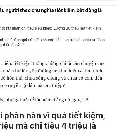
u người theo chủ nghĩa tiết kiệm, bất đồng là
ột nữ nhân chi tiêu siêu khéo: Lương 10 triệu mà tiết kiệm
nh phí”: Con gái có thể sinh con nên con trai có nghĩa vụ “bao
ng thật lòng?
 tiêu, tiết kiệm tưởng chừng chỉ là câu chuyện của
 nhà, chứ lúc yêu đương hẹn hò, hiếm ai lại tranh
a có hôn thú, chưa sống chung và chưa có con, tiền
u có quyền gì đâu mà can thiệp?
ậy, nhưng thực tế lúc nào chẳng có ngoại lệ.
ai phàn nàn vì quá tiết kiệm,
iệu mà chỉ tiêu 4 triệu là