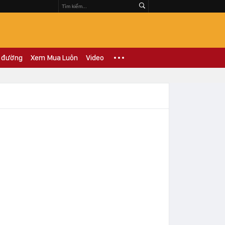
 đường
Xem Mua Luôn
Video