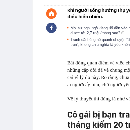
Khi người sống hưởng thụ yê
điều hiển nhiên.
Mọi sự nghi ngờ đang đổ dồn vào m
được tới 2,7 triệu/tháng sao?
Tranh cãi bùng nổ quanh chuyện “tì
trọn”, không chịu nghĩa là yêu khô
Bất đồng quan điểm về việc chi
những cặp đôi đã về chung một
cãi vì lý do này. Rõ ràng, chư
ai người ấy tiêu, chứ người yê
Về lý thuyết thì đúng là như v
Cô gái bị bạn tr
tháng kiếm 20 tr