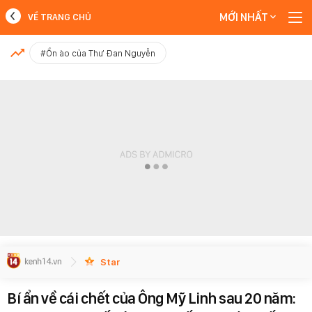
MỚI NHẤT
VỀ TRANG CHỦ
MỚI NHẤT
#Ồn ào của Thư Đan Nguyễn
Xem thêm
Star
Bí ẩn về cái chết của Ông Mỹ Linh sau 20 năm: