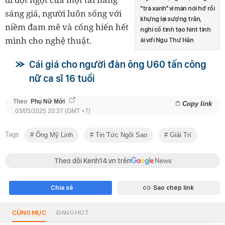
"trà xanh" vì màn nói hớ rồi
sáng giá, người luôn sống với
khựng lại sượng trân,
niềm đam mê và cống hiến hết
nghi cố tình tạo hint tình
mình cho nghệ thuật.
ái với Ngu Thư Hân
Cái giá cho người đàn ông U60 tấn công
nữ ca sĩ 16 tuổi
Theo
Phụ Nữ Mới
Copy link
03/05/2025 20:37 (GMT +7)
Tags
Ông Mỹ Linh
Tin Tức Ngôi Sao
Giải Trí
Theo dõi Kenh14.vn trên
Chia sẻ
Sao chép link
CÙNG MỤC
ĐANG HOT