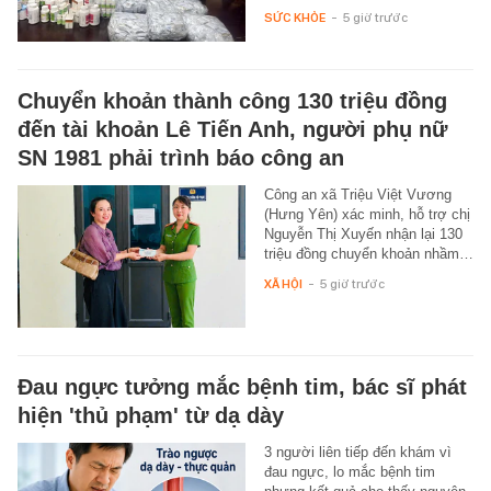
SỨC KHỎE
-
5 giờ trước
Chuyển khoản thành công 130 triệu đồng
đến tài khoản Lê Tiến Anh, người phụ nữ
SN 1981 phải trình báo công an
Công an xã Triệu Việt Vương
(Hưng Yên) xác minh, hỗ trợ chị
Nguyễn Thị Xuyến nhận lại 130
triệu đồng chuyển khoản nhầm…
XÃ HỘI
-
5 giờ trước
Đau ngực tưởng mắc bệnh tim, bác sĩ phát
hiện 'thủ phạm' từ dạ dày
3 người liên tiếp đến khám vì
đau ngực, lo mắc bệnh tim