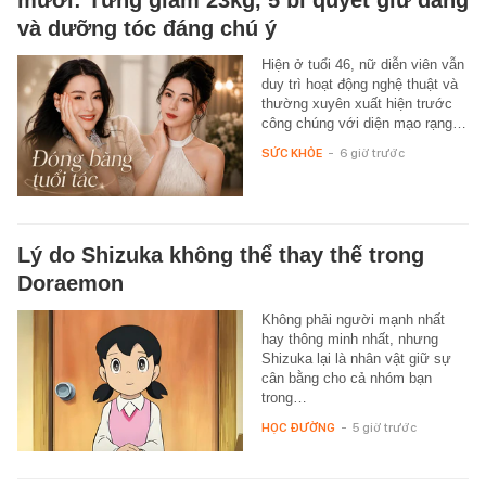
mươi: Từng giảm 23kg, 5 bí quyết giữ dáng
và dưỡng tóc đáng chú ý
Hiện ở tuổi 46, nữ diễn viên vẫn
duy trì hoạt động nghệ thuật và
thường xuyên xuất hiện trước
công chúng với diện mạo rạng…
SỨC KHỎE
-
6 giờ trước
Lý do Shizuka không thể thay thế trong
Doraemon
Không phải người mạnh nhất
hay thông minh nhất, nhưng
Shizuka lại là nhân vật giữ sự
cân bằng cho cả nhóm bạn
trong…
HỌC ĐƯỜNG
-
5 giờ trước