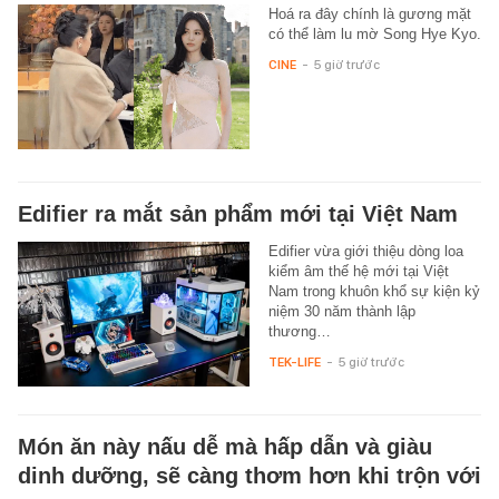
Hoá ra đây chính là gương mặt
có thể làm lu mờ Song Hye Kyo.
CINE
-
5 giờ trước
Edifier ra mắt sản phẩm mới tại Việt Nam
Edifier vừa giới thiệu dòng loa
kiểm âm thế hệ mới tại Việt
Nam trong khuôn khổ sự kiện kỷ
niệm 30 năm thành lập
thương…
TEK-LIFE
-
5 giờ trước
Món ăn này nấu dễ mà hấp dẫn và giàu
dinh dưỡng, sẽ càng thơm hơn khi trộn với