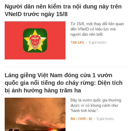
Người dân nên kiểm tra nội dung này trên
VNeID trước ngày 15/8
Từ 15/8, một thay đổi liên quan
đến VNeID có hiệu lực mà
người dân nên biết.
TEK-LIFE
-
5 giờ trước
Láng giềng Việt Nam đóng cửa 1 vườn
quốc gia nổi tiếng do cháy rừng: Diện tích
bị ảnh hưởng hàng trăm ha
Đây là vườn quốc gia thường
được ví có khung cảnh như
“hành tinh khác”.
ĂN - CHƠI - ĐI
-
5 giờ trước