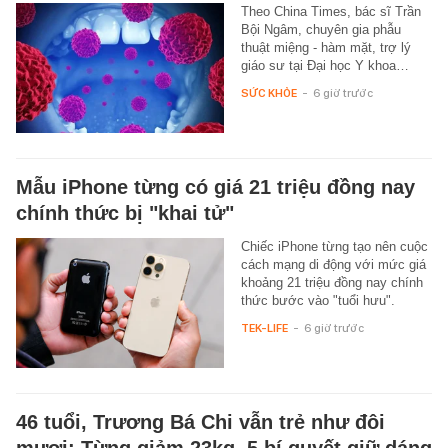
Theo China Times, bác sĩ Trần
Bội Ngâm, chuyên gia phẫu
thuật miệng - hàm mặt, trợ lý
giáo sư tại Đại học Y khoa…
SỨC KHỎE
-
6 giờ trước
Mẫu iPhone từng có giá 21 triệu đồng nay
chính thức bị "khai tử"
Chiếc iPhone từng tạo nên cuộc
cách mạng di động với mức giá
khoảng 21 triệu đồng nay chính
thức bước vào "tuổi hưu".
TEK-LIFE
-
6 giờ trước
46 tuổi, Trương Bá Chi vẫn trẻ như đôi