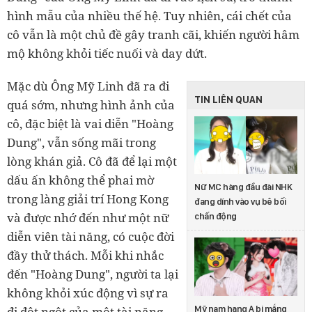
hình mẫu của nhiều thế hệ. Tuy nhiên, cái chết của
cô vẫn là một chủ đề gây tranh cãi, khiến người hâm
mộ không khỏi tiếc nuối và day dứt.
Mặc dù Ông Mỹ Linh đã ra đi
TIN LIÊN QUAN
quá sớm, nhưng hình ảnh của
cô, đặc biệt là vai diễn "Hoàng
Dung", vẫn sống mãi trong
lòng khán giả. Cô đã để lại một
dấu ấn không thể phai mờ
Nữ MC hàng đầu đài NHK
trong làng giải trí Hong Kong
đang dính vào vụ bê bối
và được nhớ đến như một nữ
chấn động
diễn viên tài năng, có cuộc đời
đầy thử thách. Mỗi khi nhắc
đến "Hoàng Dung", người ta lại
không khỏi xúc động vì sự ra
Mỹ nam hạng A bị mắng
đi đột ngột của một tài năng