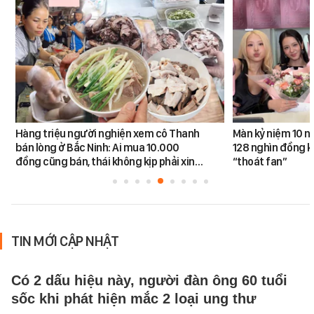
Hàng triệu người nghiện xem cô Thanh
Màn kỷ niệm 10 n
bán lòng ở Bắc Ninh: Ai mua 10.000
128 nghìn đồng k
đồng cũng bán, thái không kịp phải xin…
“thoát fan”
TIN MỚI CẬP NHẬT
Có 2 dấu hiệu này, người đàn ông 60 tuổi
sốc khi phát hiện mắc 2 loại ung thư