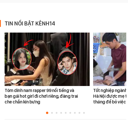
TIN NỔI BẬT KÊNH14
Tóm dính nam rapper 99 nổi tiếng và
Tốt nghiệp ngành 
bạn gái hot girl đi chơi riêng, đàng trai
Hà Nội được mẹ tr
che chắn kín bưng
tháng để bỏ việc 