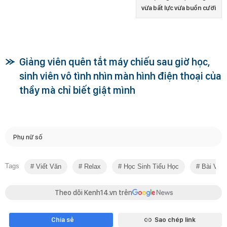
vừa bất lực vừa buồn cười
Giảng viên quên tắt máy chiếu sau giờ học,
sinh viên vô tình nhìn màn hình điện thoại của
thầy mà chỉ biết giật mình
Phụ nữ số
Tags
Viết Văn
Relax
Học Sinh Tiểu Học
Bài Văn
Theo dõi Kenh14.vn trên
Chia sẻ
Sao chép link