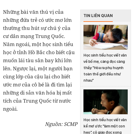
Những bài văn thú vị của
TIN LIÊN QUAN
những đứa trẻ có ước mơ lớn
thường thu hút sự chú ý của
cư dân mạng Trung Quốc.
Năm ngoái, một học sinh tiểu
học ở tỉnh Hồ Bắc cho biết cậu
Học sinh tiểu học viết văn
muốn lái tàu sân bay khi lớn
về bố mẹ, càng đọc càng
lên. Ngược lại, một người bạn
thấy: "Hóa ra phụ huynh
toàn thế giới đều như
cùng lớp của cậu lại cho biết
nhau"
ước mơ của cô bé là đi tìm lại
những di sản văn hóa bị mất
tích của Trung Quốc từ nước
ngoài.
Học sinh tiểu học viết văn
Nguồn: SCMP
kể mơ ước "làm một con
heo", cô giáo đọc xong