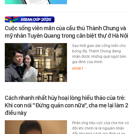
Cuộc sống viên mãn của cầu thủ Thành Chung và
mỹ nhân Tuyên Quang trong căn biệt thự ở Hà Nội
Sau thời gian dài cống hiến cho
bóng đá, Thành Chung đang
nhận được những quả ngọt bên
gia đình của mình.
SPORT
-
Cách nhanh nhất hủy hoại lòng hiếu thảo của trẻ:
Khi con nói "Đừng quản con nữa", cha mẹ lại làm 2
điều này
Phản ứng tiêu cực của cha mẹ có
đôi khi chính là là nguyên nhân
đẩy khoảng cách gia đình ra xa,