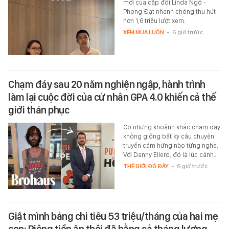
mới của cặp đôi Linda Ngô -
Phong Đạt nhanh chóng thu hút
hơn 1,6 triệu lượt xem.
XEM MUA LUÔN
-
6 giờ trước
Chạm đáy sau 20 năm nghiện ngập, hành trình
làm lại cuộc đời của cử nhân GPA 4.0 khiến cả thế
giới thán phục
Có những khoảnh khắc chạm đáy
không giống bất kỳ câu chuyện
truyền cảm hứng nào từng nghe.
Với Danny Ellerd, đó là lúc cảnh…
THẾ GIỚI ĐÓ ĐÂY
-
6 giờ trước
Giật mình bảng chi tiêu 53 triệu/tháng của hai mẹ
con: Riêng tiền ăn thôi đã bằng cả tháng lương