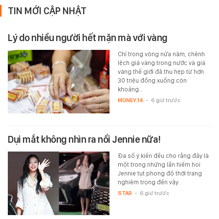
TIN MỚI CẬP NHẬT
Lý do nhiều người hết mặn mà với vàng
Chỉ trong vòng nửa năm, chênh
lệch giá vàng trong nước và giá
vàng thế giới đã thu hẹp từ hơn
30 triệu đồng xuống còn
khoảng…
MONEY.14
-
6 giờ trước
Dụi mắt không nhìn ra nổi Jennie nữa!
Đa số ý kiến đều cho rằng đây là
một trong những lần hiếm hoi
Jennie tụt phong độ thời trang
nghiêm trọng đến vậy.
STAR
-
6 giờ trước