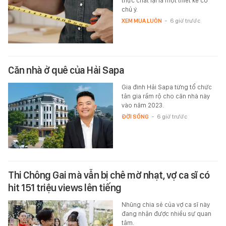
thực chất lại là một thiết kế có
chủ ý.
XEM MUA LUÔN
-
6 giờ trước
Căn nhà ở quê của Hải Sapa
Gia đình Hải Sapa từng tổ chức
tân gia rầm rộ cho căn nhà này
vào năm 2023.
ĐỜI SỐNG
-
6 giờ trước
Thi Chông Gai mà vẫn bị chê mờ nhạt, vợ ca sĩ có
hit 151 triệu views lên tiếng
Nhũng chia sẻ của vợ ca sĩ này
đang nhận được nhiều sự quan
tâm.