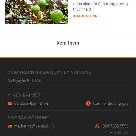
quan niệm tốt đẹp trong phong
thủy nhà ở.
XEM MUA LUÔN
-
Xem thêm
CHỊU TRÁCH NHIỆM QUẢN LÝ NỘI DUNG
Bà Nguyễn Bích Minh
Ý KIẾN BÀI VIẾT
bandoc@kenh14.vn
Câu hỏi thường gặp
HỢP TÁC NỘI DUNG
marketing@kenh14.vn
024 7309 5555