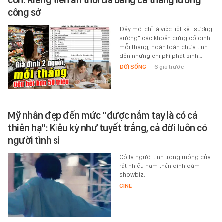
công sở
Đây mới chỉ là việc liệt kê "sương
sương" các khoản cứng cố định
mỗi tháng, hoàn toàn chưa tính
đến những chi phí phát sinh…
ĐỜI SỐNG
-
6 giờ trước
Mỹ nhân đẹp đến mức "được nắm tay là có cả
thiên hạ": Kiêu kỳ như tuyết trắng, cả đời luôn có
người tình si
Cô là người tình trong mộng của
rất nhiều nam thần đình đám
showbiz.
CINE
-