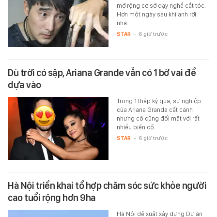
mở rộng cơ sở dạy nghề cắt tóc.
Hơn một ngày sau khi anh rời
nhà…
STAR
-
6 giờ trước
Dù trời có sập, Ariana Grande vẫn có 1 bờ vai để
dựa vào
Trong 1 thập kỷ qua, sự nghiệp
của Ariana Grande cất cánh
nhưng cô cũng đối mặt với rất
nhiều biến cố.
STAR
-
6 giờ trước
Hà Nội triển khai tổ hợp chăm sóc sức khỏe người
cao tuổi rộng hơn 9ha
Hà Nội đề xuất xây dựng Dự án