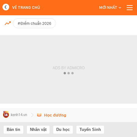
VỀ TRANG CHỦ
MỚI NHẤT
MỚI NHẤT
#Điểm chuẩn 2026
Xem thêm
Học đường
Bản tin
Nhân vật
Du học
Tuyển Sinh