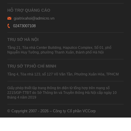
HỖ TRỢ QUẢNG CÁO
giaitrixahoi@admicro.vn
02473007108
TRỤ SỞ HÀ NỘI
Tầng 21, Tòa nhà Center Building, Hapulico Complex, Số 01, phố
Nguyễn Huy Tưởng, phường Thanh Xuân, thành phố Hà Nội
TRỤ SỞ TP.HỒ CHÍ MINH
Tầng 4, Tòa nhà 123, số 127 Võ Văn Tần, Phường Xuân Hòa, TPHCM
Giấy phép thiết lập trang thông tin điện tử tổng hợp trên mạng số
2215/GP-TTĐT do Sở Thông tin và Truyền thông Hà Nội cấp ngày 10
tháng 4 năm 2019
© Copyright 2007 - 2026 – Công ty Cổ phần VCCorp