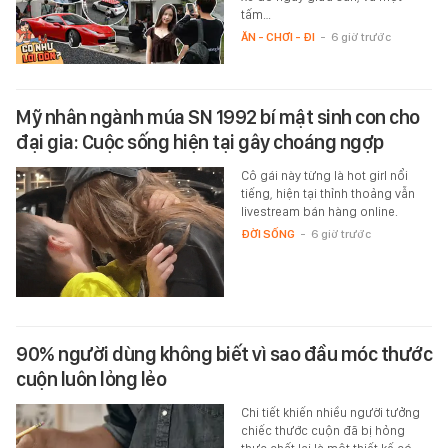
tấm…
ĂN - CHƠI - ĐI
-
6 giờ trước
Mỹ nhân ngành múa SN 1992 bí mật sinh con cho
đại gia: Cuộc sống hiện tại gây choáng ngợp
Cô gái này từng là hot girl nổi
tiếng, hiện tại thỉnh thoảng vẫn
livestream bán hàng online.
ĐỜI SỐNG
-
6 giờ trước
90% người dùng không biết vì sao đầu móc thước
cuộn luôn lỏng lẻo
Chi tiết khiến nhiều người tưởng
chiếc thước cuộn đã bị hỏng