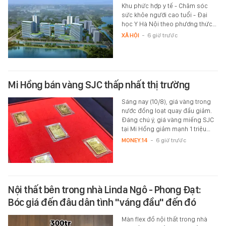
Khu phức hợp y tế - Chăm sóc
sức khỏe người cao tuổi - Đại
học Y Hà Nội theo phương thức…
XÃ HỘI
-
6 giờ trước
Mi Hồng bán vàng SJC thấp nhất thị trường
Sáng nay (10/8), giá vàng trong
nước đồng loạt quay đầu giảm.
Đáng chú ý, giá vàng miếng SJC
tại Mi Hồng giảm mạnh 1 triệu…
MONEY.14
-
6 giờ trước
Nội thất bên trong nhà Linda Ngô - Phong Đạt:
Bóc giá đến đâu dân tình "váng đầu" đến đó
Màn flex đồ nội thất trong nhà