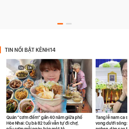
TIN NỔI BẬT KÊNH14
Quán “cơm đếm” gần 40 năm giữa phố
Tang lễ nam ca s
Hòe Nhai: Cụ bà 82 tuổi vẫn tự đi chợ,
vong dưới sông: 
nấu cơm mỗi ngày, bán một tô…
nghẹn, dàn sao t