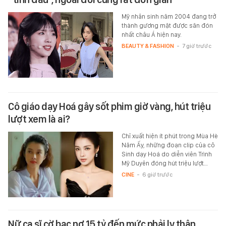
Mỹ nhân sinh năm 2004 đang trở
thành gương mặt được săn đón
nhất châu Á hiện nay.
BEAUTY & FASHION
-
7 giờ trước
Cô giáo dạy Hoá gây sốt phim giờ vàng, hút triệu
lượt xem là ai?
Chỉ xuất hiện ít phút trong Mùa Hè
Năm Ấy, những đoạn clip của cô
Sinh dạy Hoá do diễn viên Trình
Mỹ Duyên đóng hút triệu lượt…
CINE
-
6 giờ trước
Nữ ca sĩ cờ bạc nợ 15 tỷ đến mức phải ly thân