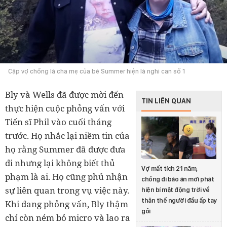
Cặp vợ chồng là cha mẹ của bé Summer hiện là nghi can số 1
Bly và Wells đã được mời đến
TIN LIÊN QUAN
thực hiện cuộc phỏng vấn với
Tiến sĩ Phil vào cuối tháng
trước. Họ nhắc lại niềm tin của
họ rằng Summer đã được đưa
đi nhưng lại không biết thủ
Vợ mất tích 21 năm,
phạm là ai. Họ cũng phủ nhận
chồng đi báo án mới phát
sự liên quan trong vụ việc này.
hiện bí mật động trời về
thân thế người đầu ấp tay
Khi đang phỏng vấn, Bly thậm
gối
chí còn ném bỏ micro và lao ra