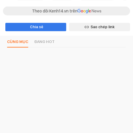
Theo dõi Kenh14.vn trên
Chia sẻ
Sao chép link
CÙNG MỤC
ĐANG HOT