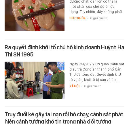
dưỡng chất, gan lợn có thể là
một phần của chế độ ăn đa
dạng. Tuy nhiên, đây không phải…
SỨC KHỎE
-
6 giờ trước
Ra quyết định khởi tố chủ hộ kinh doanh Huỳnh Hạ
Thi SN 1995
Ngày 7/8/2026, Cơ quan Cảnh sát
điều tra Công an thành phố Cần
Thơ đã tống đạt Quyết định khởi
tố vụ án, khởi tố bị can và áp…
XÃ HỘI
-
6 giờ trước
Truy đuổi kẻ gây tai nạn rồi bỏ chạy, cảnh sát phát
hiện cảnh tượng khó tin trong nhà đối tượng