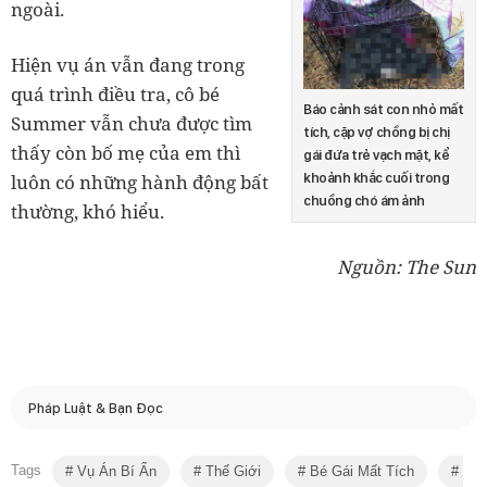
ngoài.
Hiện vụ án vẫn đang trong
quá trình điều tra, cô bé
Báo cảnh sát con nhỏ mất
Summer vẫn chưa được tìm
tích, cặp vợ chồng bị chị
thấy còn bố mẹ của em thì
gái đứa trẻ vạch mặt, kể
khoảnh khắc cuối trong
luôn có những hành động bất
chuồng chó ám ảnh
thường, khó hiểu.
Nguồn: The Sun
Pháp Luật & Bạn Đọc
Tags
Vụ Án Bí Ẩn
Thế Giới
Bé Gái Mất Tích
Tin