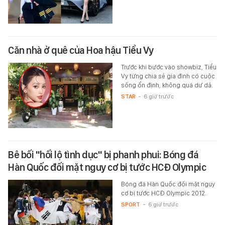
Căn nhà ở quê của Hoa hậu Tiểu Vy
Trước khi bước vào showbiz, Tiểu
Vy từng chia sẻ gia đình có cuộc
sống ổn định, không quá dư dả.
STAR
-
6 giờ trước
Bê bối "hối lộ tình dục" bị phanh phui: Bóng đá
Hàn Quốc đối mặt nguy cơ bị tước HCĐ Olympic
Bóng đá Hàn Quốc đối mặt nguy
cơ bị tước HCĐ Olympic 2012.
SPORT
-
6 giờ trước