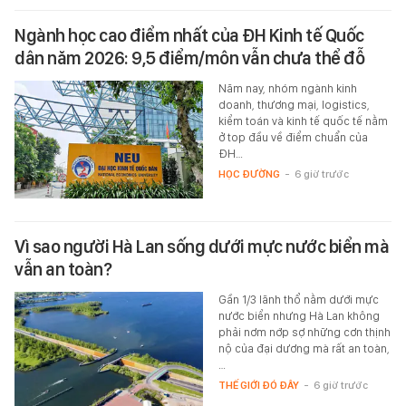
Ngành học cao điểm nhất của ĐH Kinh tế Quốc
dân năm 2026: 9,5 điểm/môn vẫn chưa thể đỗ
Năm nay, nhóm ngành kinh
doanh, thương mại, logistics,
kiểm toán và kinh tế quốc tế nằm
ở top đầu về điểm chuẩn của
ĐH…
HỌC ĐƯỜNG
-
6 giờ trước
Vì sao người Hà Lan sống dưới mực nước biển mà
vẫn an toàn?
Gần 1/3 lãnh thổ nằm dưới mực
nước biển nhưng Hà Lan không
phải nơm nớp sợ những cơn thịnh
nộ của đại dương mà rất an toàn,
…
THẾ GIỚI ĐÓ ĐÂY
-
6 giờ trước