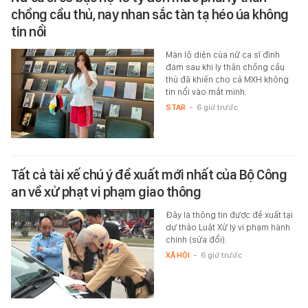
chồng cầu thủ, nay nhan sắc tàn tạ héo úa không
tin nổi
Màn lộ diện của nữ ca sĩ đình
đám sau khi ly thân chồng cầu
thủ đã khiến cho cả MXH không
tin nổi vào mắt mình.
STAR
-
6 giờ trước
Tất cả tài xế chú ý đề xuất mới nhất của Bộ Công
an về xử phạt vi phạm giao thông
Đây là thông tin được đề xuất tại
dự thảo Luật Xử lý vi phạm hành
chính (sửa đổi).
XÃ HỘI
-
6 giờ trước