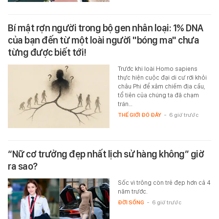
Bí mật rợn người trong bộ gen nhân loại: 1% DNA
của bạn đến từ một loài người "bóng ma" chưa
từng được biết tới!
Trước khi loài Homo sapiens
thực hiện cuộc đại di cư rời khỏi
châu Phi để xâm chiếm địa cầu,
tổ tiên của chúng ta đã chạm
trán…
THẾ GIỚI ĐÓ ĐÂY
-
6 giờ trước
“Nữ cơ trưởng đẹp nhất lịch sử hàng không” giờ
ra sao?
Sốc vì trông còn trẻ đẹp hơn cả 4
năm trước.
ĐỜI SỐNG
-
6 giờ trước