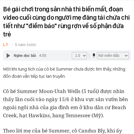
Bé gái chơi trong sân nhà thì biến mất, đoạn
video cuối cùng do người mẹ đăng tải chứa chi
tiết như "điềm báo" rùng rợn về số phận đứa
trẻ
L.T
5 năm trước
Nghe đọc bài
4:05
Một khi tung tích của cô bé Summer chưa được tìm thấy, những
đồn đoán vẫn tiếp tục lan truyền.
Cô bé Summer Moon-Utah Wells (5 tuổi) được nhìn
thấy lần cuối vào ngày 15/6 ở khu vực sân vườn bên
ngoài ngôi nhà của gia đình em ở khu dân cư Beach
Creek, hạt Hawkins, bang Tennessee (Mỹ).
Theo lời mẹ của bé Summer, cô Candus Bly, khi ấy