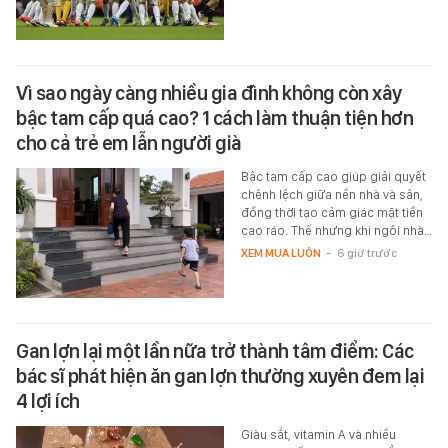
Vì sao ngày càng nhiều gia đình không còn xây
bậc tam cấp quá cao? 1 cách làm thuận tiện hơn
cho cả trẻ em lẫn người già
Bậc tam cấp cao giúp giải quyết
chênh lệch giữa nền nhà và sân,
đồng thời tạo cảm giác mặt tiền
cao ráo. Thế nhưng khi ngôi nhà…
XEM MUA LUÔN
-
6 giờ trước
Gan lợn lại một lần nữa trở thành tâm điểm: Các
bác sĩ phát hiện ăn gan lợn thường xuyên đem lại
4 lợi ích
Giàu sắt, vitamin A và nhiều