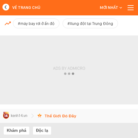
VỀ TRANG CHỦ
MỚI NHẤT
MỚI NHẤT
#máy bay rơi ở ấn độ
#Xung đột tại Trung Đông
Xem thêm
Thế Giới Đó Đây
Khám phá
Độc lạ