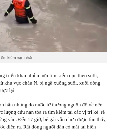
 tìm kiếm nạn nhân.
g triển khai nhiều mũi tìm kiếm dọc theo suối,
từ khu vực cháu N. bị ngã xuống suối, xuôi dòng
ược lại.
ạnh hẳn nhưng do nước từ thượng nguồn đổ về nên
c lượng cứu nạn tỏa ra tìm kiếm tại các vị trí kè, rễ
ướng vào. Đến 17 giờ, bé gái vẫn chưa được tìm thấy,
ợc diễn ra. Rất đông người dân có mặt tại hiện