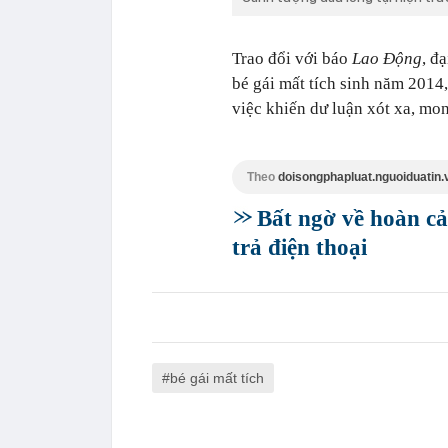
Trao đổi với báo
Lao Động
, đ
bé gái mất tích sinh năm 2014,
việc khiến dư luận xót xa, mo
Theo
doisongphapluat.nguoiduatin.
Bất ngờ về hoàn c
trả điện thoại
bé gái mất tích