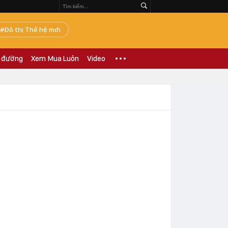
Đô thị Thế hệ mới
 đường
Xem Mua Luôn
Video