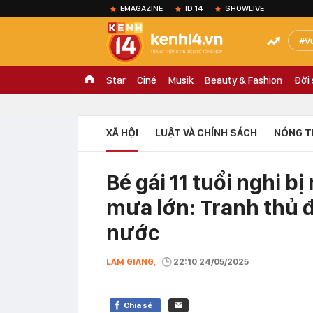
EMAGAZINE
ID.14
SHOWLIVE
V
Star
Ciné
Musik
Beauty & Fashion
Đời
XÃ HỘI
LUẬT VÀ CHÍNH SÁCH
NÓNG T
Bé gái 11 tuổi nghi 
mưa lớn: Tranh thủ đi
nước
LAM GIANG,
22:10 24/05/2025
Chia sẻ