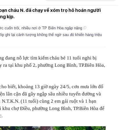
 bạn cháu N. đã chạy về xóm trọ hô hoán người
ng kịp.
ước cuốn trôi, nhiều nơi ở TP Biên Hòa ngập nặng
lip ghi lại cảnh tượng không thể ngờ sau đó khiến hàng triệu
ng đang nỗ lực tìm kiếm cháu bé 11 tuổi nghi bị
 ra tại khu phố 2, phường Long Bình, TP.Biên Hòa,
cho biết, khoảng 13 giờ ngày 24/5, cơn mưa lớn đổ
ện lân cận đã gây ngập sâu nhiều tuyến đường và
 N.T.K.N. (11 tuổi) cùng 2 em gái ruột và 1 bạn
ại khu chợ Điều, phường Long Bình, TP.Biên Hòa để
c.