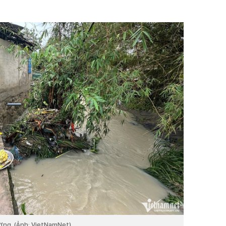
.
ờng. (Ảnh: VietNamNet)