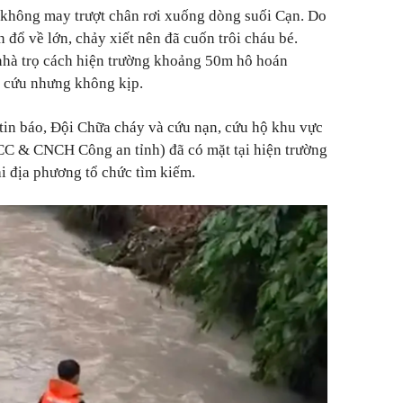
. không may trượt chân rơi xuống dòng suối Cạn. Do
đổ về lớn, chảy xiết nên đã cuốn trôi cháu bé.
nhà trọ cách hiện trường khoảng 50m hô hoán
 cứu nhưng không kịp.
 tin báo, Đội Chữa cháy và cứu nạn, cứu hộ khu vực
C & CNCH Công an tỉnh) đã có mặt tại hiện trường
ại địa phương tổ chức tìm kiếm.