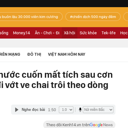
ụ buôn lậu 30.000 viên kim cương
chiến dịch 500 ngày đêm
 sống
Money.14
Ăn - Chơi - Đi
Xã hội
Sức khỏe
Tek-life
Học
RÊN MẠNG
ĐÔ THỊ
VIỆT NAM HÔM NAY
bị nước cuốn mất tích sau cơn
 vớt ve chai trôi theo dòng
1:50
Nghe đọc bài
Theo dõi Kenh14.vn trên