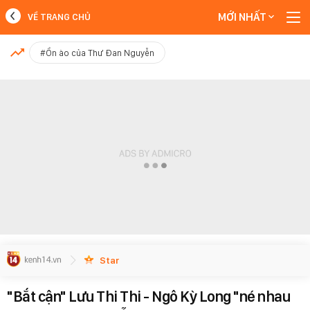
MỚI NHẤT
VỀ TRANG CHỦ
MỚI NHẤT
#Ồn ào của Thư Đan Nguyễn
Xem thêm
Star
"Bắt cận" Lưu Thi Thi - Ngô Kỳ Long "né nhau