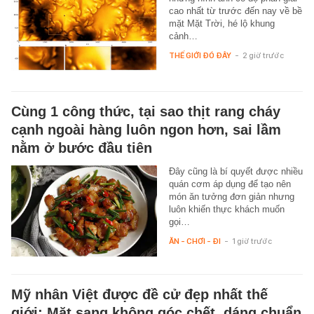
cao nhất từ trước đến nay về bề
mặt Mặt Trời, hé lộ khung
cảnh…
THẾ GIỚI ĐÓ ĐÂY
-
2 giờ trước
Cùng 1 công thức, tại sao thịt rang cháy
cạnh ngoài hàng luôn ngon hơn, sai lầm
nằm ở bước đầu tiên
Đây cũng là bí quyết được nhiều
quán cơm áp dụng để tạo nên
món ăn tưởng đơn giản nhưng
luôn khiến thực khách muốn
gọi…
ĂN - CHƠI - ĐI
-
1 giờ trước
Mỹ nhân Việt được đề cử đẹp nhất thế
giới: Mặt sang không góc chết, dáng chuẩn