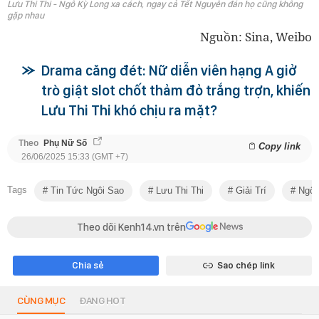
Lưu Thi Thi - Ngô Kỳ Long xa cách, ngay cả Tết Nguyên đán họ cũng không
gặp nhau
Nguồn: Sina, Weibo
Drama căng đét: Nữ diễn viên hạng A giở
trò giật slot chốt thảm đỏ trắng trợn, khiến
Lưu Thi Thi khó chịu ra mặt?
Theo
Phụ Nữ Số
Copy link
26/06/2025 15:33 (GMT +7)
Tags
Tin Tức Ngôi Sao
Lưu Thi Thi
Giải Trí
Ngô 
Theo dõi Kenh14.vn trên
Chia sẻ
Sao chép link
CÙNG MỤC
ĐANG HOT