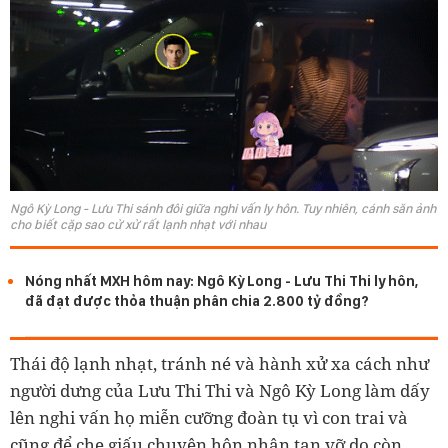
Ngô Kỳ Long - Lưu Thi sánh đôi giữa nghi vấn ly hôn. Tuy nhiên, cánh săn ảnh
cho biết cặp sao cử xử rất lạnh nhạt với nhau
Nóng nhất MXH hôm nay: Ngô Kỳ Long - Lưu Thi Thi ly hôn,
đã đạt được thỏa thuận phân chia 2.800 tỷ đồng?
Thái độ lạnh nhạt, tránh né và hành xử xa cách như
người dưng của Lưu Thi Thi và Ngô Kỳ Long làm dấy
lên nghi vấn họ miễn cưỡng đoàn tụ vì con trai và
cũng để che giấu chuyện hôn nhân tan vỡ do còn