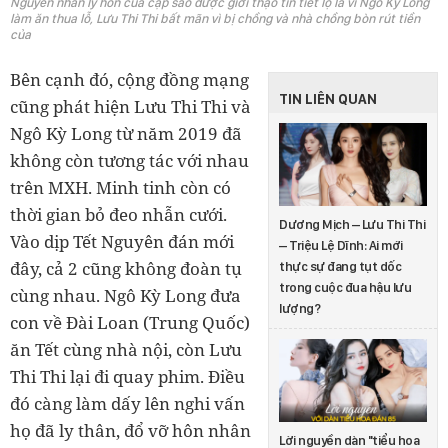
Nguyên nhân ly hôn của cặp sao được giới thạo tin tiết lộ là vì Ngô Kỳ Long
làm ăn thua lỗ, Lưu Thi Thi bất mãn vì bị chồng và nhà chồng bòn rút tiền
của
Bên cạnh đó, cộng đồng mạng
TIN LIÊN QUAN
cũng phát hiện Lưu Thi Thi và
Ngô Kỳ Long từ năm 2019 đã
không còn tương tác với nhau
trên MXH. Minh tinh còn có
thời gian bỏ đeo nhẫn cưới.
Dương Mịch – Lưu Thi Thi
Vào dịp Tết Nguyên đán mới
– Triệu Lệ Dĩnh: Ai mới
đây, cả 2 cũng không đoàn tụ
thực sự đang tụt dốc
trong cuộc đua hậu lưu
cùng nhau. Ngô Kỳ Long đưa
lượng?
con về Đài Loan (Trung Quốc)
ăn Tết cùng nhà nội, còn Lưu
Thi Thi lại đi quay phim. Điều
đó càng làm dấy lên nghi vấn
họ đã ly thân, đổ vỡ hôn nhân
Lời nguyền dàn "tiểu hoa