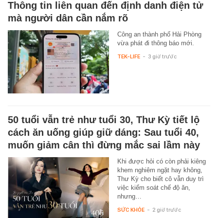
Thông tin liên quan đến định danh điện tử
mà người dân cần nắm rõ
Công an thành phố Hải Phòng
vừa phát đi thông báo mới.
TEK-LIFE
-
3 giờ trước
50 tuổi vẫn trẻ như tuổi 30, Thư Kỳ tiết lộ
cách ăn uống giúp giữ dáng: Sau tuổi 40,
muốn giảm cân thì đừng mắc sai lầm này
Khi được hỏi có còn phải kiêng
khem nghiêm ngặt hay không,
Thư Kỳ cho biết cô vẫn duy trì
việc kiểm soát chế độ ăn,
nhưng…
SỨC KHỎE
-
2 giờ trước