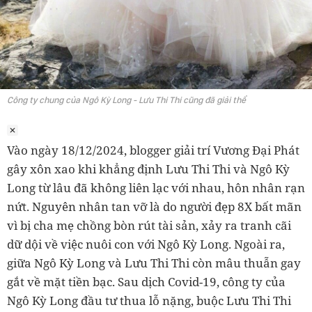
Công ty chung của Ngô Kỳ Long - Lưu Thi Thi cũng đã giải thể
Vào ngày 18/12/2024, blogger giải trí Vương Đại Phát
gây xôn xao khi khẳng định Lưu Thi Thi và Ngô Kỳ
Long từ lâu đã không liên lạc với nhau, hôn nhân rạn
nứt. Nguyên nhân tan vỡ là do người đẹp 8X bất mãn
vì bị cha mẹ chồng bòn rút tài sản, xảy ra tranh cãi
dữ dội về việc nuôi con với Ngô Kỳ Long. Ngoài ra,
giữa Ngô Kỳ Long và Lưu Thi Thi còn mâu thuẫn gay
gắt về mặt tiền bạc. Sau dịch Covid-19, công ty của
Ngô Kỳ Long đầu tư thua lỗ nặng, buộc Lưu Thi Thi