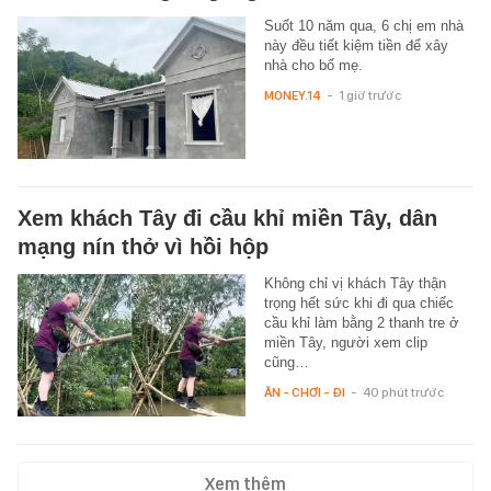
Suốt 10 năm qua, 6 chị em nhà
này đều tiết kiệm tiền để xây
nhà cho bố mẹ.
MONEY.14
-
1 giờ trước
Xem khách Tây đi cầu khỉ miền Tây, dân
mạng nín thở vì hồi hộp
Không chỉ vị khách Tây thận
trọng hết sức khi đi qua chiếc
cầu khỉ làm bằng 2 thanh tre ở
miền Tây, người xem clip
cũng…
ĂN - CHƠI - ĐI
-
40 phút trước
Xem thêm