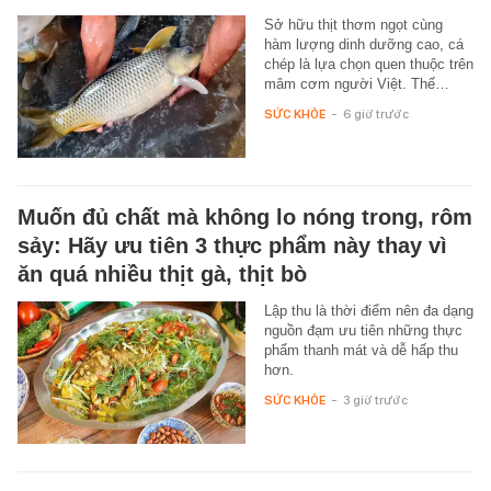
Sở hữu thịt thơm ngọt cùng
hàm lượng dinh dưỡng cao, cá
chép là lựa chọn quen thuộc trên
mâm cơm người Việt. Thế…
SỨC KHỎE
-
6 giờ trước
Muốn đủ chất mà không lo nóng trong, rôm
sảy: Hãy ưu tiên 3 thực phẩm này thay vì
ăn quá nhiều thịt gà, thịt bò
Lập thu là thời điểm nên đa dạng
nguồn đạm ưu tiên những thực
phẩm thanh mát và dễ hấp thu
hơn.
SỨC KHỎE
-
3 giờ trước