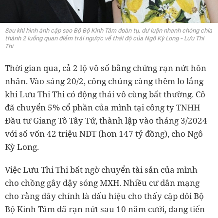
Sau khi hình ảnh cặp sao Bộ Bộ Kinh Tâm đoàn tụ, dư luận nhanh chóng chia
thành 2 luồng quan điểm trái ngược về thái độ của Ngô Kỳ Long - Lưu Thi
Thi
Thời gian qua, cả 2 lộ vô số bằng chứng rạn nứt hôn
nhân. Vào sáng 20/2, công chúng càng thêm lo lắng
khi Lưu Thi Thi có động thái vô cùng bất thường. Cô
đã chuyển 5% cổ phần của mình tại công ty TNHH
Đầu tư Giang Tô Tây Tử, thành lập vào tháng 3/2024
với số vốn 42 triệu NDT (hơn 147 tỷ đồng), cho Ngô
Kỳ Long.
Việc Lưu Thi Thi bất ngờ chuyển tài sản của mình
cho chồng gây dậy sóng MXH. Nhiều cư dân mạng
cho rằng đây chính là dấu hiệu cho thấy cặp đôi Bộ
Bộ Kinh Tâm đã rạn nứt sau 10 năm cưới, đang tiến