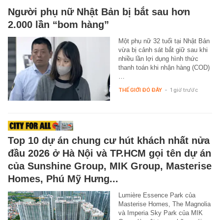
Người phụ nữ Nhật Bản bị bắt sau hơn
2.000 lần “bom hàng”
Một phụ nữ 32 tuổi tại Nhật Bản
vừa bị cảnh sát bắt giữ sau khi
nhiều lần lợi dụng hình thức
thanh toán khi nhận hàng (COD)
…
THẾ GIỚI ĐÓ ĐÂY
-
1 giờ trước
Top 10 dự án chung cư hút khách nhất nửa
đầu 2026 ở Hà Nội và TP.HCM gọi tên dự án
của Sunshine Group, MIK Group, Masterise
Homes, Phú Mỹ Hưng...
Lumière Essence Park của
Masterise Homes, The Magnolia
và Imperia Sky Park của MIK