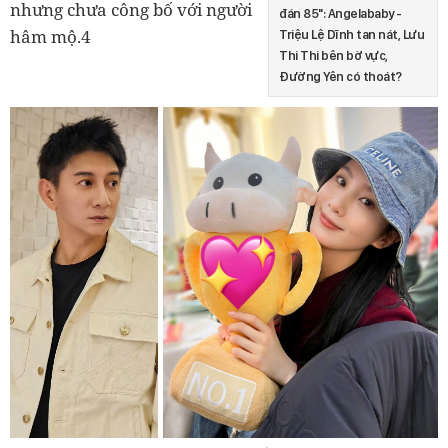
nhưng chưa công bố với người
đán 85": Angelababy -
hâm mộ.4
Triệu Lệ Dĩnh tan nát, Lưu
Thi Thi bên bờ vực,
Đường Yên có thoát?