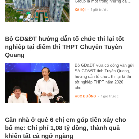
Group là một trong những cái…
XÃ HỘI
-
1 giờ trước
Bộ GD&ĐT hướng dẫn tổ chức thi lại tốt
nghiệp tại điểm thi THPT Chuyên Tuyên
Quang
Bộ GD&ĐT vừa có công văn gửi
Sở GD&ĐT tỉnh Tuyên Quang,
hướng dẫn tổ chức thi lại kì thi
tốt nghiệp THPT năm 2026
cho…
HỌC ĐƯỜNG
-
1 giờ trước
Căn nhà ở quê 6 chị em góp tiền xây cho
bố mẹ: Chi phí 1,08 tỷ đồng, thành quả
khiến tất cả ngỡ ngàng