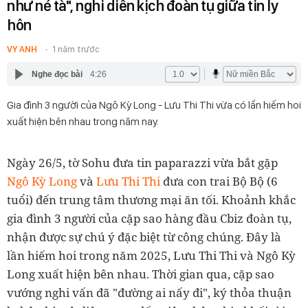
như né tà", nghi diễn kịch đoàn tụ giữa tin ly
hôn
VY ANH
1 năm trước
Nghe đọc bài
4:26
Gia đình 3 người của Ngô Kỳ Long - Lưu Thi Thi vừa có lần hiếm hoi
xuất hiện bên nhau trong năm nay.
Ngày 26/5, tờ Sohu đưa tin paparazzi vừa bắt gặp
Ngô Kỳ Long
và
Lưu Thi Thi
đưa con trai Bộ Bộ (6
tuổi) đến trung tâm thương mại ăn tối. Khoảnh khắc
gia đình 3 người của cặp sao hàng đầu Cbiz đoàn tụ,
nhận được sự chú ý đặc biệt từ công chúng. Đây là
lần hiếm hoi trong năm 2025, Lưu Thi Thi và Ngô Kỳ
Long xuất hiện bên nhau. Thời gian qua, cặp sao
vướng nghi vấn đã "đường ai nấy đi", ký thỏa thuận