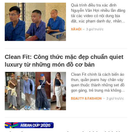
Quá trình điều tra xác định
Nguyễn Văn Hợi nhiều lần đăng
tải các video có nội dung bịa
đặt, xúc phạm danh dự, nhân…
XÃ HỘI
-
3 giờ trước
Clean Fit: Công thức mặc đẹp chuẩn quiet
luxury từ những món đồ cơ bản
Clean Fit chính là cách biến áo
thun, quần jeans hay chân váy
quen thuộc thành những set đồ
gọn gàng, trẻ trung mà không…
BEAUTY & FASHION
-
3 giờ trước