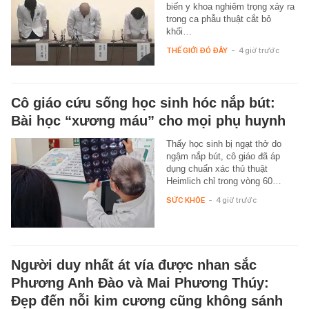
biến y khoa nghiêm trọng xảy ra
trong ca phẫu thuật cắt bỏ
khối…
THẾ GIỚI ĐÓ ĐÂY
-
4 giờ trước
Cô giáo cứu sống học sinh hóc nắp bút:
Bài học “xương máu” cho mọi phụ huynh
Thấy học sinh bị ngạt thở do
ngậm nắp bút, cô giáo đã áp
dụng chuẩn xác thủ thuật
Heimlich chỉ trong vòng 60…
SỨC KHỎE
-
4 giờ trước
Người duy nhất át vía được nhan sắc
Phương Anh Đào và Mai Phương Thúy:
Đẹp đến nỗi kim cương cũng không sánh