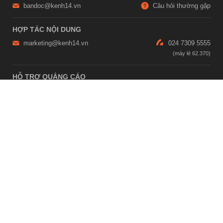
bandoc@kenh14.vn
Câu hỏi thường gặp
HỢP TÁC NỘI DUNG
marketing@kenh14.vn
024 7309 5555
HỖ TRỢ QUẢNG CÁO
giaitrixahoi@admicro.vn
02473007108
TRỤ SỞ HÀ NỘI
Tầng 21, Tòa nhà Center Building, Hapulico Complex, Số 01, phố
Nguyễn Huy Tưởng, phường Thanh Xuân, thành phố Hà Nội
TRỤ SỞ TP.HỒ CHÍ MINH
Tầng 4, Tòa nhà 123, số 127 Võ Văn Tần, Phường Xuân Hòa, TPHCM
Giấy phép thiết lập trang thông tin điện tử tổng hợp trên mạng số
2215/GP-TTĐT do Sở Thông tin và Truyền thông Hà Nội cấp ngày 10