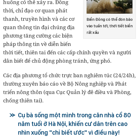
huống có thể xảy ra. Đồng
thời, chỉ đạo cơ quan phát
thanh, truyền hình và các cơ
Biển Đông có thể đón bão
vào tuần tới, thời tiết biển
quan thông tin đại chúng địa
rất xấu
phương tăng cường các biện
pháp thông tin về diễn biến
thời tiết, thiên tai đến các cấp chính quyền và người
dân biết để chủ động phòng tránh, ứng phó.
Các địa phương tổ chức trực ban nghiêm túc (24/24h),
thường xuyên báo cáo về Bộ Nông nghiệp và Phát
triển nông thôn (qua Cục Quản lý đê điều và Phòng,
chống thiên tai).
Cụ bà sống một mình trong căn nhà cổ 80
năm tuổi ở Hà Nội, khiến cư dân trên cao
nhìn xuống "chỉ biết ước" vì điều này!