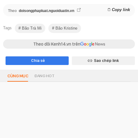
Copy link
Theo
doisongphapluat.nguoiduatin.vn
Tags
Bão Trà Mi
Bão Kristine
Theo dõi Kenh14.vn trên
Chia sẻ
Sao chép link
CÙNG MỤC
ĐANG HOT