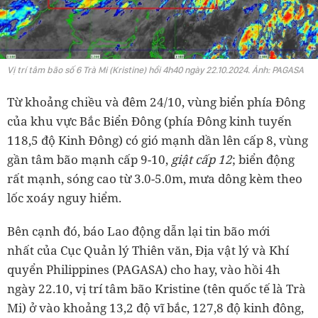
Vị trí tâm bão số 6 Trà Mi (Kristine) hồi 4h40 ngày 22.10.2024. Ảnh: PAGASA
Từ khoảng chiều và đêm 24/10, vùng biển phía Đông
của khu vực Bắc Biển Đông (phía Đông kinh tuyến
118,5 độ Kinh Đông) có gió mạnh dần lên cấp 8, vùng
gần tâm bão mạnh cấp 9-10,
giật cấp 12
; biển động
rất mạnh, sóng cao từ 3.0-5.0m, mưa dông kèm theo
lốc xoáy nguy hiểm.
Bên cạnh đó, báo Lao động dẫn lại tin bão mới
nhất của Cục Quản lý Thiên văn, Địa vật lý và Khí
quyển Philippines (PAGASA) cho hay, vào hồi 4h
ngày 22.10, vị trí tâm bão Kristine (tên quốc tế là Trà
Mi) ở vào khoảng 13,2 độ vĩ bắc, 127,8 độ kinh đông,