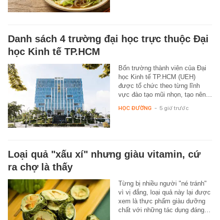
Danh sách 4 trường đại học trực thuộc Đại
học Kinh tế TP.HCM
Bốn trường thành viên của Đại
học Kinh tế TP.HCM (UEH)
được tổ chức theo từng lĩnh
vực đào tạo mũi nhọn, tạo nên…
HỌC ĐƯỜNG
-
5 giờ trước
Loại quả "xấu xí" nhưng giàu vitamin, cứ
ra chợ là thấy
Từng bị nhiều người "né tránh"
vì vị đắng, loại quả này lại được
xem là thực phẩm giàu dưỡng
chất với những tác dụng đáng…