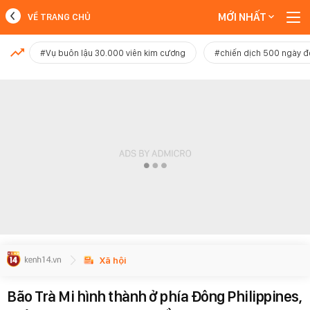
MỚI NHẤT
VỀ TRANG CHỦ
MỚI NHẤT
#Vụ buôn lậu 30.000 viên kim cương
#chiến dịch 500 ngày 
Xem thêm
Xã hội
Bão Trà Mi hình thành ở phía Đông Philippines,