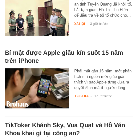
an tỉnh Tuyên Quang đã khởi tố,
bắt tạm giam Hà Thị Thu Hiền
để điều tra về tội tổ chức cho…
XÃ HỘI
-
3 giờ trước
Bí mật được Apple giấu kín suốt 15 năm
trên iPhone
Phải mất gần 15 năm, một phân
tích mã nguồn mới giúp giải
thích vì sao Apple từng đưa ra
quyết định mà ít người dùng…
TEK-LIFE
-
3 giờ trước
TikToker Khánh Sky, Vua Quạt và Hồ Văn
Khoa khai gì tại công an?