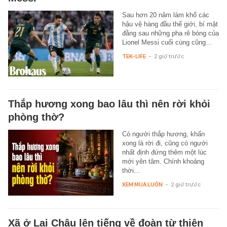
Sau hơn 20 năm làm khổ các
hậu vệ hàng đầu thế giới, bí mật
đằng sau những pha rê bóng của
Lionel Messi cuối cùng cũng…
TEK-LIFE
-
2 giờ trước
Thắp hương xong bao lâu thì nên rời khỏi
phòng thờ?
Có người thắp hương, khấn
xong là rời đi, cũng có người
nhất định đứng thêm một lúc
mới yên tâm. Chính khoảng
thời…
XEM MUA LUÔN
-
2 giờ trước
Xã ở Lai Châu lên tiếng về đoàn từ thiện