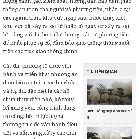
lượng canh gác, kiểm soát, hướng dẫn bảo đảm giao
thông an toàn cho người và phương tiện, nhất là tại
các ngầm, tràn, khu vực ngập sâu, nước chảy xiết,
khu vực đã xảy ra sạt lở hoặc có nguy cơ xảy ra sạt
lở. Cùng với đó, bố trí lực lượng, vật tư, phương tiện
để khắc phục sự cố, đảm bảo giao thông thông suốt
trên các trục giao thông chính.
Các địa phương tổ chức vận
TIN LIÊN QUAN
hành và triển khai phương án
đảm bảo an toàn các hồ chứa
và hạ du, đặc biệt là các hồ
chứa thủy điện nhỏ, hồ thủy
lợi xung yếu, công trình đang
Biển Đông sắp đón bão số
thi công; bố trí lực lượng
6
thường trực để vận hành điều
tiết và sẵn sàng xử lý các tình