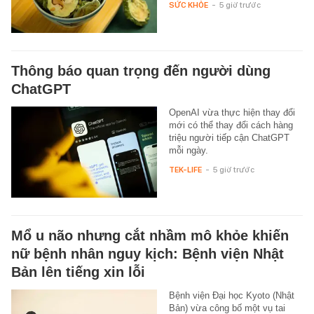
SỨC KHỎE
-
5 giờ trước
Thông báo quan trọng đến người dùng
ChatGPT
OpenAI vừa thực hiện thay đổi
mới có thể thay đổi cách hàng
triệu người tiếp cận ChatGPT
mỗi ngày.
TEK-LIFE
-
5 giờ trước
Mổ u não nhưng cắt nhầm mô khỏe khiến
nữ bệnh nhân nguy kịch: Bệnh viện Nhật
Bản lên tiếng xin lỗi
Bệnh viện Đại học Kyoto (Nhật
Bản) vừa công bố một vụ tai