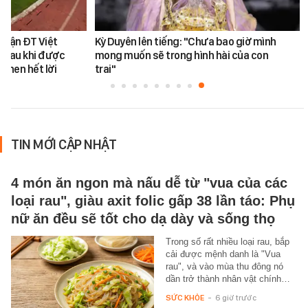
 trận ĐT Việt
Kỳ Duyên lên tiếng: "Chưa bao giờ mình
 sau khi được
mong muốn sẽ trong hình hài của con
khen hết lời
trai"
TIN MỚI CẬP NHẬT
4 món ăn ngon mà nấu dễ từ "vua của các
loại rau", giàu axit folic gấp 38 lần táo: Phụ
nữ ăn đều sẽ tốt cho dạ dày và sống thọ
Trong số rất nhiều loại rau, bắp
cải được mệnh danh là "Vua
rau", và vào mùa thu đông nó
dần trở thành nhân vật chính…
SỨC KHỎE
-
6 giờ trước