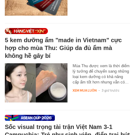
5 kem dưỡng ẩm "made in Vietnam" cực
hợp cho mùa Thu: Giúp da đủ ẩm mà
không hề gây bí
Mùa Thu được xem là thời điểm
lý tưởng để chuyển sang những
loại kem dưỡng có khả năng
cấp ẩm tốt hơn nhưng vẫn có…
XEM MUA LUÔN
-
3 giờ trước
Sốc visual trọng tài trận Việt Nam 3-1
Campuchia: Trẻ như sinh viên, điển trai hút