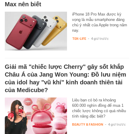
Max nên biết
iPhone 18 Pro Max được kỳ
vọng là mẫu smartphone đáng
chú ý nhất của Apple trong năm
nay.
TEK-LIFE
-
4 giờ trước
Giải mã "chiếc lược Cherry" gây sốt khắp
Châu Á của Jang Won Young: Đồ lưu niệm
của idol hay "vũ khí" kinh doanh thiên tài
của Medicube?
Liệu bạn có bỏ ra khoảng
600.000 nghìn đồng để mua 1
chiếc lược không có quá nhiều
tính năng đặc biệt?
BEAUTY & FASHION
-
4 giờ trước