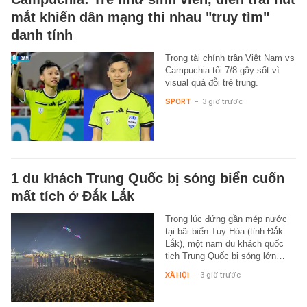
mắt khiến dân mạng thi nhau "truy tìm"
danh tính
Trọng tài chính trận Việt Nam vs
Campuchia tối 7/8 gây sốt vì
visual quá đỗi trẻ trung.
SPORT
-
3 giờ trước
1 du khách Trung Quốc bị sóng biển cuốn
mất tích ở Đắk Lắk
Trong lúc đứng gần mép nước
tại bãi biển Tuy Hòa (tỉnh Đắk
Lắk), một nam du khách quốc
tịch Trung Quốc bị sóng lớn…
XÃ HỘI
-
3 giờ trước