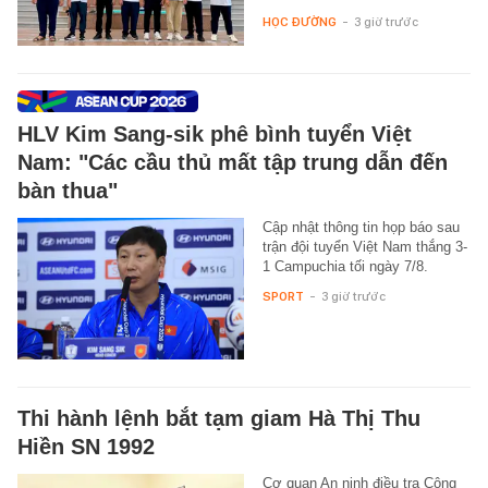
HỌC ĐƯỜNG
-
3 giờ trước
HLV Kim Sang-sik phê bình tuyển Việt
Nam: "Các cầu thủ mất tập trung dẫn đến
bàn thua"
Cập nhật thông tin họp báo sau
trận đội tuyển Việt Nam thắng 3-
1 Campuchia tối ngày 7/8.
SPORT
-
3 giờ trước
Thi hành lệnh bắt tạm giam Hà Thị Thu
Hiền SN 1992
Cơ quan An ninh điều tra Công