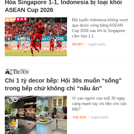
Hòa Singapore 1-1, Indonesia bị loại khỏi
ASEAN Cup 2026
Đội tuyển Indonesia không vượt
qua được vòng bảng ASEAN
Cup 2026 sau khi bị Singapore
cầm hòa 1-1.
SPORT
-
2 giờ trước
Chi 1 tỷ decor bếp: Hội 30s muốn “sống”
trong bếp chứ không chỉ “nấu ăn”
Vì sao người sau tuổi 30 ngày
càng mạnh tay chi tiền cho căn
bếp?
THE 30S
-
2 giờ trước