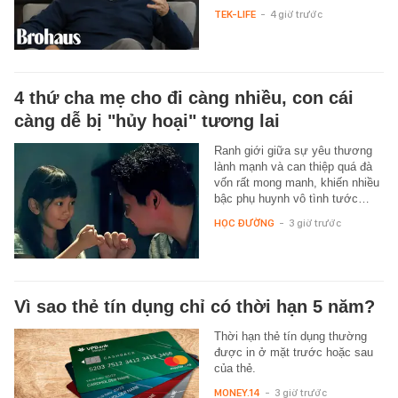
TEK-LIFE
-
4 giờ trước
4 thứ cha mẹ cho đi càng nhiều, con cái
càng dễ bị "hủy hoại" tương lai
Ranh giới giữa sự yêu thương
lành mạnh và can thiệp quá đà
vốn rất mong manh, khiến nhiều
bậc phụ huynh vô tình tước…
HỌC ĐƯỜNG
-
3 giờ trước
Vì sao thẻ tín dụng chỉ có thời hạn 5 năm?
Thời hạn thẻ tín dụng thường
được in ở mặt trước hoặc sau
của thẻ.
MONEY.14
-
3 giờ trước