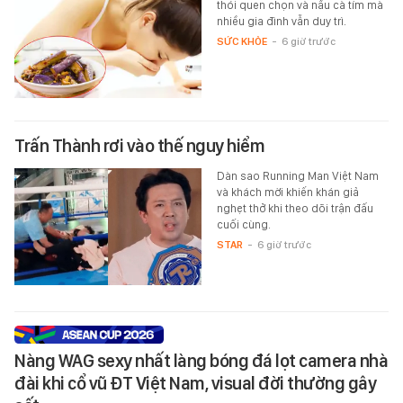
thói quen chọn và nấu cà tím mà
nhiều gia đình vẫn duy trì.
SỨC KHỎE
-
6 giờ trước
Trấn Thành rơi vào thế nguy hiểm
Dàn sao Running Man Việt Nam
và khách mời khiến khán giả
nghẹt thở khi theo dõi trận đấu
cuối cùng.
STAR
-
6 giờ trước
Nàng WAG sexy nhất làng bóng đá lọt camera nhà
đài khi cổ vũ ĐT Việt Nam, visual đời thường gây