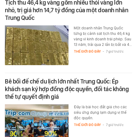
Tịch thu 46,4 kg vàng gồm nhiều thỏi vàng lớn
nhỏ, trị giá hơn 14,7 tỷ đồng của một doanh nhân
Trung Quốc
Một doanh nhân Trung Quốc
từng bị cảnh sát tịch thu 46,4 kg
vàng vì kinh doanh trái phép. Sau
13 năm, trải qua 2 lần bị bắt và 4…
THẾ GIỚI ĐÓ ĐÂY
-
7 giờ trước
Bê bối đế chế du lịch lớn nhất Trung Quốc: Ép
khách sạn ký hợp đồng độc quyền, đối tác không
thể tự quyết định giá
Đây là bài học đắt giá cho các
siêu ứng dụng lạm dụng vị thế
độc quyền.
THẾ GIỚI ĐÓ ĐÂY
-
7 giờ trước