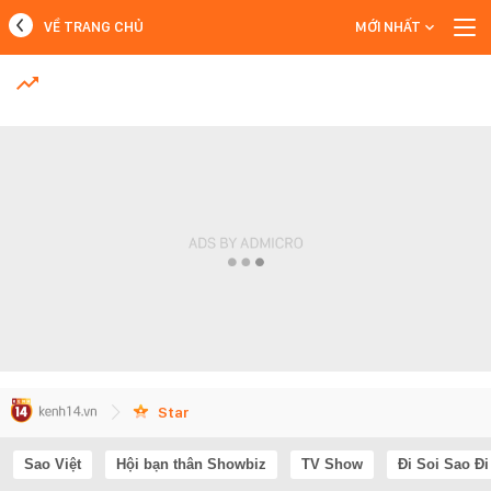
VỀ TRANG CHỦ
MỚI NHẤT
MỚI NHẤT
#Ồn ào của Thư Đan Nguyễn
Xem thêm
Star
Sao Việt
Hội bạn thân Showbiz
TV Show
Đi Soi Sao Đi