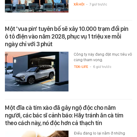
XÃ HỘI
-
7 giờ trước
Một 'vua pin' tuyên bố sẽ xây 10.000 trạm đổi pin
ô tô điện vào năm 2028, phục vụ 1 triệu xe mỗi
ngày chỉ với 3 phút
Công ty này đang đặt mục tiêu vô
cùng tham vọng.
TEK-LIFE
-
6 giờ trước
Một đĩa cà tím xào đã gây ngộ độc cho năm
người, các bác sĩ cảnh báo: Hãy tránh ăn cà tím
theo cách này, nó độc hơn cả thạch tín
Điều đáng lo lại nằm ở những