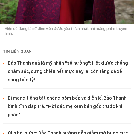
Hiện cô đang là nữ diễn viên được yêu thích nhất nhì mảng phim truyền
hình.
TIN LIÊN QUAN
Bảo Thanh quả là mỹ nhân "số hưởng": Hết được chồng
chăm sóc, cưng chiều hết mực nay lại còn tặng cả xế
sang tiền tỷ!
Bị mang tiếng tát chồng bôm bốp và diễn lố, Bảo Thanh
bình tĩnh đáp trả: "Mời các mẹ xem bản gốc trước khi
phán"
Clip hài hước: Bảo Thanh hướng dẫn giảm mỡ bụng cực