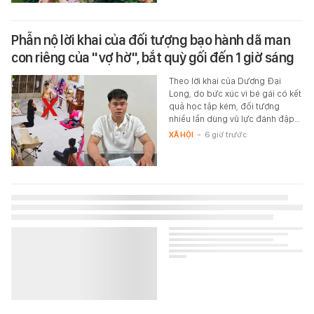
Phẫn nộ lời khai của đối tượng bạo hành dã man
con riêng của "vợ hờ", bắt quỳ gối đến 1 giờ sáng
Theo lời khai của Dương Đại
Long, do bức xúc vì bé gái có kết
quả học tập kém, đối tượng
nhiều lần dùng vũ lực đánh đập…
XÃ HỘI
-
6 giờ trước
Dân văn phòng đang tranh thủ săn deal loạt món
này: Chỉ vài trăm nghìn nhưng giúp góc làm việc
"lên đời" thấy rõ
Từ giảm đau mỏi đến quản lý
công việc, đây là những item
đáng để thêm vào góc làm việc.
XEM MUA LUÔN
-