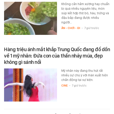
Không cần hầm xương hay chuẩn
bị quá nhiều nguyên liệu, món
súp kết hợp thịt bò, hàu, trứng và
đậu bắp đang được nhiều
người…
ĂN - CHƠI - ĐI
-
7 giờ trước
Hàng triệu ánh mắt khắp Trung Quốc đang đổ dồn
về 1 mỹ nhân: Đứa con của thần nhảy múa, đẹp
không gì sánh nổi
Mỹ nhân này đang thu hút rất
nhiều sự chú ý với màn xuất hiện
chấn động tại sự kiện.
CINE
-
7 giờ trước