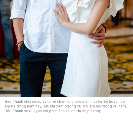
Bảo Thanh chia sẻ cô sẽ lui về chăm lo cho gia đình và lên kế hoạch có
em bé trong năm nay. Sau khi đảm đương vai trò làm mẹ trong vài năm,
Bảo Thanh sẽ quay lại với phim ảnh khi có dự án phù hợp.