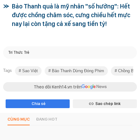
Bảo Thanh quả là mỹ nhân "số hưởng": Hết
được chồng chăm sóc, cưng chiều hết mực
nay lại còn tặng cả xế sang tiền tỷ!
Trí Thức Trẻ
Tags
Sao Việt
Bảo Thanh Dừng Đóng Phim
Chồng Bảo 
Theo dõi Kenh14.vn trên
Chia sẻ
Sao chép link
CÙNG MỤC
ĐANG HOT