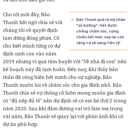
Cho tới mới đây, Bảo
Bảo Thanh quả là mỹ nhân
Thanh bất ngờ chia sẻ với
"số hưởng": Hết được
chúng tôi về quyết định
chồng chăm sóc, cưng
tạm dừng đóng phim. Cô
chiều hết mực nay lại còn
tặng cả xế sang tiền tỷ!
cho biết mình từng có dự
định sinh con vào năm
2019 nhưng vì quá tâm huyết với "Về nhà đi con" nên
kế hoạch này đã tạm hoãn.
Đến nay, khi thấy bản
thân đã cống hiến hết mình cho sự nghiệp, Bảo
Thanh muốn lui về chăm sóc cho gia đình nhỏ. Bảo
Thanh chia sẻ vợ chồng cô luôn mong muốn gia đình
có "đủ nếp đủ tẻ" nên dự định sẽ có em bé thứ 2 trong
năm 2020.
Sau khi đảm đương vai trò làm mẹ trong
vài năm, Bảo Thanh sẽ quay lại với phim ảnh khi có
dự án phù hợp.