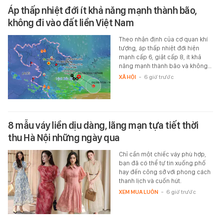
Áp thấp nhiệt đới ít khả năng mạnh thành bão,
không đi vào đất liền Việt Nam
Theo nhận định của cơ quan khí
tượng, áp thấp nhiệt đới hiện
mạnh cấp 6, giật cấp 8, ít khả
năng mạnh thành bão và không…
XÃ HỘI
-
6 giờ trước
8 mẫu váy liền dịu dàng, lãng mạn tựa tiết thời
thu Hà Nội những ngày qua
Chỉ cần một chiếc váy phù hợp,
bạn đã có thể tự tin xuống phố
hay đến công sở với phong cách
thanh lịch và cuốn hút.
XEM MUA LUÔN
-
6 giờ trước