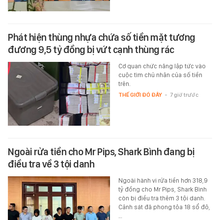
Phát hiện thùng nhựa chứa số tiền mặt tương
đương 9,5 tỷ đồng bị vứt cạnh thùng rác
Cơ quan chức năng lập tức vào
cuộc tìm chủ nhân của số tiền
trên.
THẾ GIỚI ĐÓ ĐÂY
-
7 giờ trước
Ngoài rửa tiền cho Mr Pips, Shark Bình đang bị
điều tra về 3 tội danh
Ngoài hành vi rửa tiền hơn 318,9
tỷ đồng cho Mr Pips, Shark Bình
còn bị điều tra thêm 3 tội danh.
Cảnh sát đã phong tỏa 18 sổ đỏ,
…