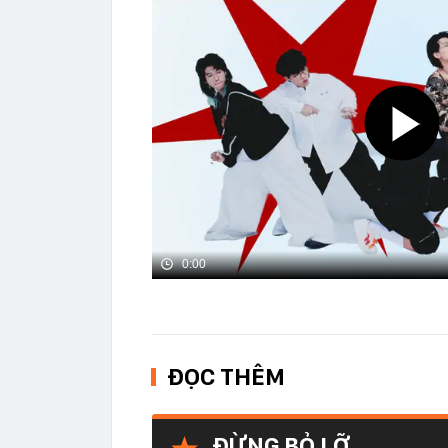
0:00
ĐỌC THÊM
ĐỪNG BỎ LỠ