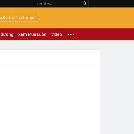
Đô thị Thế hệ mới
 đường
Xem Mua Luôn
Video