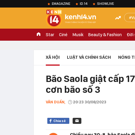
EMAGAZINE
ID.14
SHOWLIVE
V
Star
Ciné
Musik
Beauty & Fashion
Đời
XÃ HỘI
LUẬT VÀ CHÍNH SÁCH
NÓNG T
Bão Saola giật cấp 1
cơn bão số 3
VĂN DUẨN,
20:23 30/08/2023
Chia sẻ
Chiều nay 30-8, bão Saola đi 