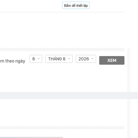
Bấm để thiết lập
8
THÁNG 8
2026
XEM
m theo ngày