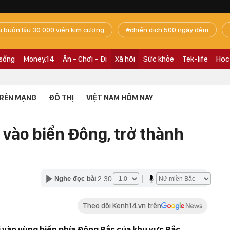
ụ buôn lậu 30.000 viên kim cương
chiến dịch 500 ngày đêm
 sống
Money.14
Ăn - Chơi - Đi
Xã hội
Sức khỏe
Tek-life
Học
RÊN MẠNG
ĐÔ THỊ
VIỆT NAM HÔM NAY
7 vào biển Đông, trở thành
2:30
Nghe đọc bài
Theo dõi Kenh14.vn trên
vào vùng biển phía Đông Bắc của khu vực Bắc