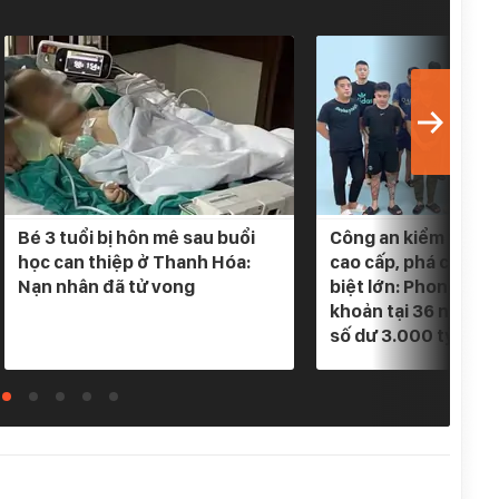
Bé 3 tuổi bị hôn mê sau buổi
Công an kiểm tra 5 
học can thiệp ở Thanh Hóa:
cao cấp, phá chuyê
Nạn nhân đã tử vong
biệt lớn: Phong tỏa
khoản tại 36 ngân h
số dư 3.000 tỷ