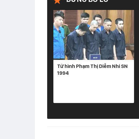
Tử hình Phạm Thị Diễm Nhi SN
1994