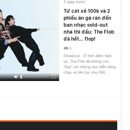
3 ngày trước
Từ cát xê 100k và 2
phiếu ăn gà rán đến
ban nhạc sold-out
nhà thi đấu: The Flob
đã hết… flop!
0
ShowLive · Ở thời điểm hiện
tại, The Flob đã không còn…
“flop” với những tour diễn riêng
cháy vé liên tục như ĐẠI…