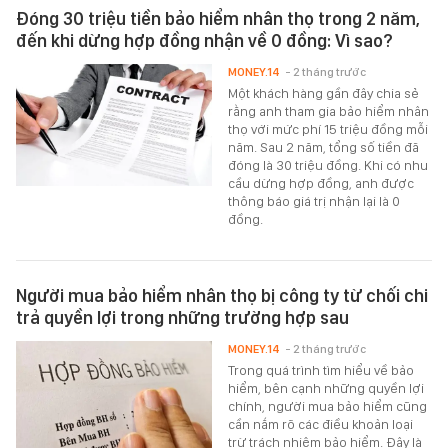
Đóng 30 triệu tiền bảo hiểm nhân thọ trong 2 năm,
đến khi dừng hợp đồng nhận về 0 đồng: Vì sao?
MONEY.14
- 2 tháng trước
Một khách hàng gần đây chia sẻ
rằng anh tham gia bảo hiểm nhân
thọ với mức phí 15 triệu đồng mỗi
năm. Sau 2 năm, tổng số tiền đã
đóng là 30 triệu đồng. Khi có nhu
cầu dừng hợp đồng, anh được
thông báo giá trị nhận lại là 0
đồng.
Người mua bảo hiểm nhân thọ bị công ty từ chối chi
trả quyền lợi trong những trường hợp sau
MONEY.14
- 2 tháng trước
Trong quá trình tìm hiểu về bảo
hiểm, bên cạnh những quyền lợi
chính, người mua bảo hiểm cũng
cần nắm rõ các điều khoản loại
trừ trách nhiệm bảo hiểm. Đây là