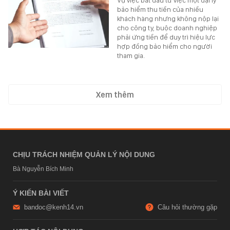
Vụ việc bắt đầu từ việc một đại lý
bảo hiểm thu tiền của nhiều
khách hàng nhưng không nộp lại
cho công ty, buộc doanh nghiệp
phải ứng tiền để duy trì hiệu lực
hợp đồng bảo hiểm cho người
tham gia.
Xem thêm
CHỊU TRÁCH NHIỆM QUẢN LÝ NỘI DUNG
Bà Nguyễn Bích Minh
Ý KIẾN BÀI VIẾT
bandoc@kenh14.vn
Câu hỏi thường gặp