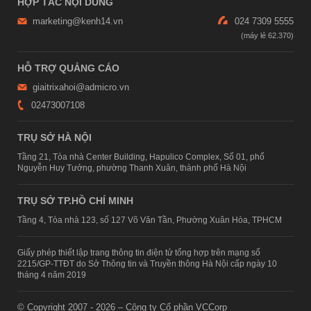
HỢP TÁC NỘI DUNG
marketing@kenh14.vn
024 7309 5555
HỖ TRỢ QUẢNG CÁO
giaitrixahoi@admicro.vn
02473007108
TRỤ SỞ HÀ NỘI
Tầng 21, Tòa nhà Center Building, Hapulico Complex, Số 01, phố
Nguyễn Huy Tưởng, phường Thanh Xuân, thành phố Hà Nội
TRỤ SỞ TP.HỒ CHÍ MINH
Tầng 4, Tòa nhà 123, số 127 Võ Văn Tần, Phường Xuân Hòa, TPHCM
Giấy phép thiết lập trang thông tin điện tử tổng hợp trên mạng số
2215/GP-TTĐT do Sở Thông tin và Truyền thông Hà Nội cấp ngày 10
tháng 4 năm 2019
© Copyright 2007 - 2026 – Công ty Cổ phần VCCorp