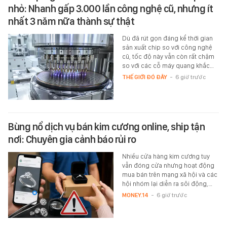
nhỏ: Nhanh gấp 3.000 lần công nghệ cũ, nhưng ít
nhất 3 năm nữa thành sự thật
Dù đã rút gọn đáng kể thời gian
sản xuất chip so với công nghệ
cũ, tốc độ này vẫn còn rất chậm
so với các cỗ máy quang khắc…
THẾ GIỚI ĐÓ ĐÂY
-
6 giờ trước
Bùng nổ dịch vụ bán kim cương online, ship tận
nơi: Chuyên gia cảnh báo rủi ro
Nhiều cửa hàng kim cương tuy
vẫn đóng cửa nhưng hoạt động
mua bán trên mạng xã hội và các
hội nhóm lại diễn ra sôi động,…
MONEY.14
-
6 giờ trước