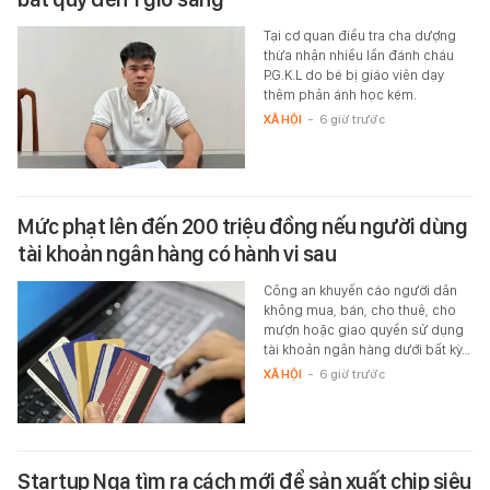
Tại cơ quan điều tra cha dượng
thừa nhận nhiều lần đánh cháu
P.G.K.L do bé bị giáo viên dạy
thêm phản ánh học kém.
XÃ HỘI
-
6 giờ trước
Mức phạt lên đến 200 triệu đồng nếu người dùng
tài khoản ngân hàng có hành vi sau
Công an khuyến cáo người dân
không mua, bán, cho thuê, cho
mượn hoặc giao quyền sử dụng
tài khoản ngân hàng dưới bất kỳ…
XÃ HỘI
-
6 giờ trước
Startup Nga tìm ra cách mới để sản xuất chip siêu