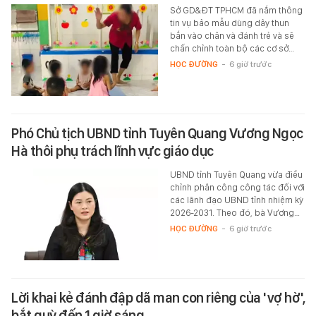
Sở GD&ĐT TPHCM đã nắm thông
tin vụ bảo mẫu dùng dây thun
bắn vào chân và đánh trẻ và sẽ
chấn chỉnh toàn bộ các cơ sở…
HỌC ĐƯỜNG
-
6 giờ trước
Phó Chủ tịch UBND tỉnh Tuyên Quang Vương Ngọc
Hà thôi phụ trách lĩnh vực giáo dục
UBND tỉnh Tuyên Quang vừa điều
chỉnh phân công công tác đối với
các lãnh đạo UBND tỉnh nhiệm kỳ
2026-2031. Theo đó, bà Vương…
HỌC ĐƯỜNG
-
6 giờ trước
Lời khai kẻ đánh đập dã man con riêng của 'vợ hờ',
bắt quỳ đến 1 giờ sáng