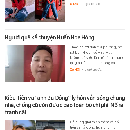
STAR
-
7 giờ trước
Người quê kể chuyện Huấn Hoa Hồng
Theo người dân địa phương, họ
rất băn khoăn về việc Huấn
không có việc làm rõ ràng nhưng
lại giàu lên nhanh chóng và…
XÃ HỘI
-
7 giờ trước
Kiều Tiên và “anh Ba Đông” ly hôn vẫn sống chung
nhà, chồng cũ còn được bao toàn bộ chi phí: Nổ ra
tranh cãi
Cô cũng giải thích thêm về số
tiền vài tỷ đồng hứa cho mẹ