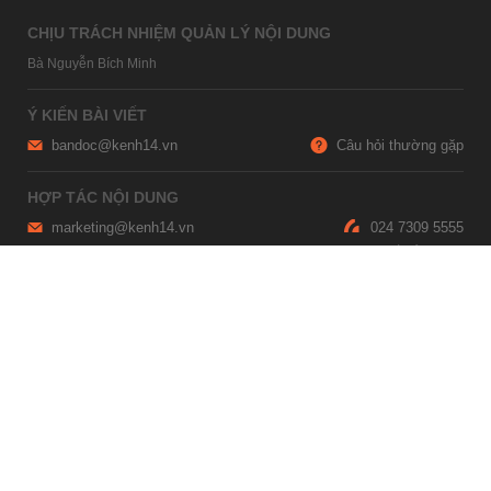
CHỊU TRÁCH NHIỆM QUẢN LÝ NỘI DUNG
Bà Nguyễn Bích Minh
Ý KIẾN BÀI VIẾT
bandoc@kenh14.vn
Câu hỏi thường gặp
HỢP TÁC NỘI DUNG
marketing@kenh14.vn
024 7309 5555
HỖ TRỢ QUẢNG CÁO
giaitrixahoi@admicro.vn
02473007108
TRỤ SỞ HÀ NỘI
Tầng 21, Tòa nhà Center Building, Hapulico Complex, Số 01, phố
Nguyễn Huy Tưởng, phường Thanh Xuân, thành phố Hà Nội