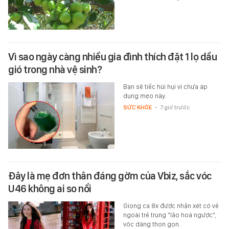
Vì sao ngày càng nhiều gia đình thích đặt 1 lọ dầu
gió trong nhà vệ sinh?
Bạn sẽ tiếc hùi hụi vì chưa áp
dụng mẹo này.
SỨC KHỎE
-
7 giờ trước
Đây là mẹ đơn thân đáng gờm của Vbiz, sắc vóc
U46 không ai so nổi
Giọng ca 8x được nhận xét có vẻ
ngoài trẻ trung "lão hoá ngược",
vóc dáng thon gọn.