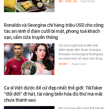
ĂN - CHƠI - ĐI
-
6 giờ trước
Ronaldo và Georgina chi hàng triệu USD cho công
tác an ninh ở đám cưới bí mật, phong toả khách
sạn, cấm cửa truyền thông
Chỉ còn ít giờ nữa là đến thời
điểm được đồn đoán Cristiano
Ronaldo và Georgina Rodriguez
sẽ chính thức tổ chức hôn lễ tại…
SPORT
-
6 giờ trước
Ca sĩ Việt được đề cử đẹp nhất thế giới: TikToker
“đổi đời” đi hát, tài năng biến hóa đủ thứ mà mãi
chưa thành sao
Nữ ca sĩ này vẫn chưa thể bật lên