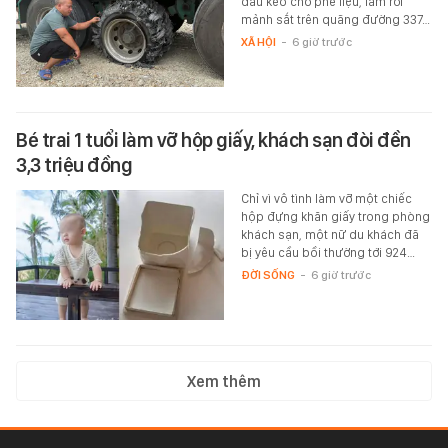
đầu kéo chở phế liệu, làm rơi
mảnh sắt trên quãng đường 337…
XÃ HỘI
-
6 giờ trước
Bé trai 1 tuổi làm vỡ hộp giấy, khách sạn đòi đền
3,3 triệu đồng
Chỉ vì vô tình làm vỡ một chiếc
hộp đựng khăn giấy trong phòng
khách sạn, một nữ du khách đã
bị yêu cầu bồi thường tới 924…
ĐỜI SỐNG
-
6 giờ trước
Xem thêm