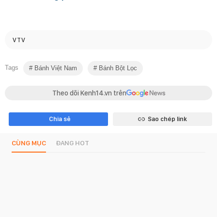
VTV
Tags
Bánh Việt Nam
Bánh Bột Lọc
Theo dõi Kenh14.vn trên
Chia sẻ
Sao chép link
CÙNG MỤC
ĐANG HOT