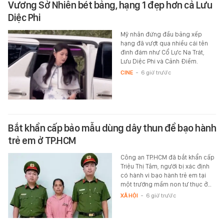
Vương Sở Nhiên bét bảng, hạng 1 đẹp hơn cả Lưu
Diệc Phi
Mỹ nhân đứng đầu bảng xếp
hạng đã vượt qua nhiều cái tên
đình đám như Cổ Lực Na Trát,
Lưu Diệc Phi và Cảnh Điềm.
CINE
-
6 giờ trước
Bắt khẩn cấp bảo mẫu dùng dây thun để bạo hành
trẻ em ở TP.HCM
Công an TP.HCM đã bắt khẩn cấp
Triệu Thị Tâm, người bị xác định
có hành vi bạo hành trẻ em tại
một trường mầm non tư thục ở…
XÃ HỘI
-
6 giờ trước