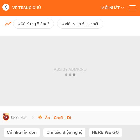
VỀ TRANG CHỦ
MỚI NHẤT
MỚI NHẤT
#Có Xứng 5 Sao?
#Việt Nam đỉnh nhất
Xem thêm
Ăn - Chơi - Đi
Có như lời đồn
Chi tiêu điệu nghệ
HERE WE GO