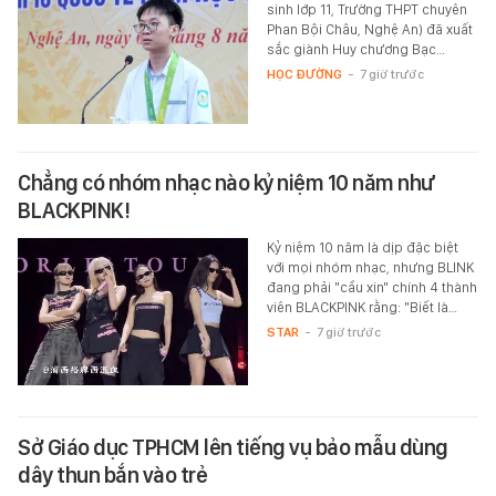
sinh lớp 11, Trường THPT chuyên
Phan Bội Châu, Nghệ An) đã xuất
sắc giành Huy chương Bạc…
HỌC ĐƯỜNG
-
7 giờ trước
Chẳng có nhóm nhạc nào kỷ niệm 10 năm như
BLACKPINK!
Kỷ niệm 10 năm là dịp đặc biệt
với mọi nhóm nhạc, nhưng BLINK
đang phải "cầu xin" chính 4 thành
viên BLACKPINK rằng: "Biết là…
STAR
-
7 giờ trước
Sở Giáo dục TPHCM lên tiếng vụ bảo mẫu dùng
dây thun bắn vào trẻ