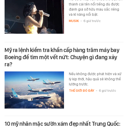
thành cái tên nổi tiếng dù được
đánh giá sở hữu màu sắc riêng
và kĩ năng nổi bật.
MUSIK
-
6 giờ trước
Mỹ ra lệnh kiểm tra khẩn cấp hàng trăm máy bay
Boeing để tìm một vết nứt: Chuyện gì đang xảy
ra?
Nếu không được phát hiện và xử
lý kịp thời, hậu quả sẽ không thể
lường trước.
THẾ GIỚI ĐÓ ĐÂY
-
6 giờ trước
10 mỹ nhân mặc sườn xám đẹp nhất Trung Quốc: