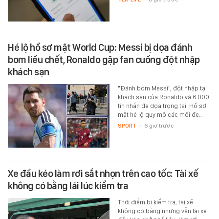
Hé lộ hồ sơ mật World Cup: Messi bị dọa đánh
bom liều chết, Ronaldo gặp fan cuồng đột nhập
khách sạn
"Đánh bom Messi", đột nhập tại
khách sạn của Ronaldo và 6.000
tin nhắn đe dọa trọng tài: Hồ sơ
mật hé lộ quy mô các mối đe…
SPORT
-
6 giờ trước
Xe đầu kéo làm rơi sắt nhọn trên cao tốc: Tài xế
không có bằng lái lúc kiểm tra
Thời điểm bị kiểm tra, tài xế
không có bằng nhưng vẫn lái xe