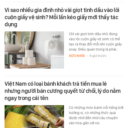
Vì sao nhiều gia đình nhỏ vài giọt tinh dầu vào lõi
cuộn giấy vệ sinh? Mỗi lần kéo giấy mới thấy tác
dụng
Chỉ vài giọt tinh dầu nhỏ đúng
vào lõi cuộn giấy vệ sinh có thể
tạo ra thay đổi mỗi khi cuộn giấy
xoay. Điều quan trọng là phải…
SỨC KHỎE
-
6 giờ trước
Việt Nam có loại bánh khách trả tiền mua lẻ
nhưng người bán cương quyết từ chối, lý do nằm
ngay trong cái tên
Có những món bánh nổi tiếng bởi
hương vị, có những thức quà
được nhớ đến nhờ câu chuyện
văn hóa gắn với nó.