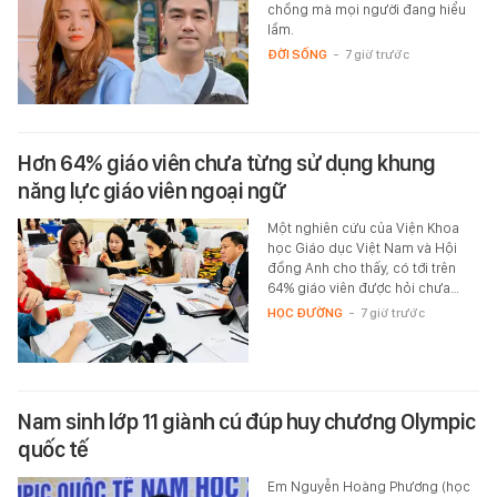
chồng mà mọi người đang hiểu
lầm.
ĐỜI SỐNG
-
7 giờ trước
Hơn 64% giáo viên chưa từng sử dụng khung
năng lực giáo viên ngoại ngữ
Một nghiên cứu của Viện Khoa
học Giáo dục Việt Nam và Hội
đồng Anh cho thấy, có tới trên
64% giáo viên được hỏi chưa…
HỌC ĐƯỜNG
-
7 giờ trước
Nam sinh lớp 11 giành cú đúp huy chương Olympic
quốc tế
Em Nguyễn Hoàng Phương (học