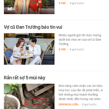
STAR
-
6 giờ trước
Vợ cũ Đan Trường báo tin vui
Nhiều người gửi lời chúc mừng
dưới bài chia sẻ của vợ cũ Đan
Trường.
STAR
-
6 giờ trước
Rắn rất sợ 5 mùi này
Khả năng cảm nhận các tín hiệu
hóa học của rắn rất phát triển, vì
thế những mùi mạnh thường
được nhắc đến trong các biện…
XEM MUA LUÔN
-
6 giờ trước