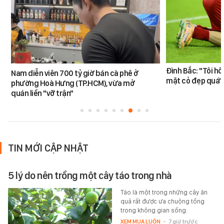
Đình Bắc: "Tôi hô
Nam diễn viên 700 tỷ giờ bán cà phê ở
mặt cỏ đẹp quá"
phường Hoà Hưng (TP.HCM), vừa mở
quán liền "vỡ trận"
TIN MỚI CẬP NHẬT
5 lý do nên trồng một cây táo trong nhà
Táo là một trong những cây ăn
quả rất được ưa chuộng tồng
trong không gian sống.
XEM MUA LUÔN
-
7 giờ trước