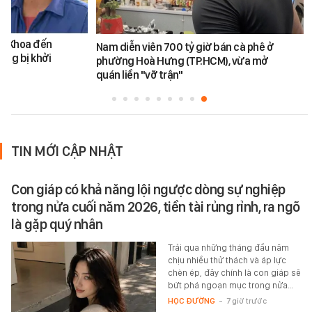
ăn Khoa đến
Nam diễn viên 700 tỷ giờ bán cà phê ở
ũng bị khởi
phường Hoà Hưng (TP.HCM), vừa mở
quán liền "vỡ trận"
TIN MỚI CẬP NHẬT
Con giáp có khả năng lội ngược dòng sự nghiệp
trong nửa cuối năm 2026, tiền tài rủng rỉnh, ra ngõ
là gặp quý nhân
Trải qua những tháng đầu năm
chịu nhiều thử thách và áp lực
chèn ép, đây chính là con giáp sẽ
bứt phá ngoạn mục trong nửa…
HỌC ĐƯỜNG
-
7 giờ trước