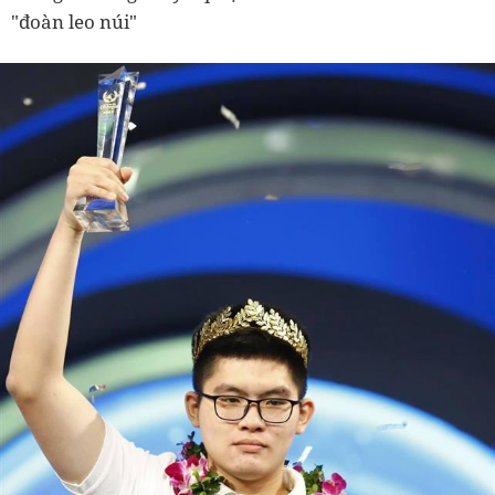
"đoàn leo núi"