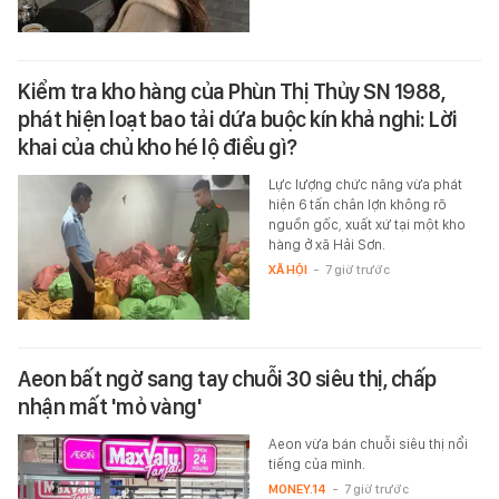
Kiểm tra kho hàng của Phùn Thị Thủy SN 1988,
phát hiện loạt bao tải dứa buộc kín khả nghi: Lời
khai của chủ kho hé lộ điều gì?
Lực lượng chức năng vừa phát
hiện 6 tấn chân lợn không rõ
nguồn gốc, xuất xứ tại một kho
hàng ở xã Hải Sơn.
XÃ HỘI
-
7 giờ trước
Aeon bất ngờ sang tay chuỗi 30 siêu thị, chấp
nhận mất 'mỏ vàng'
Aeon vừa bán chuỗi siêu thị nổi
tiếng của mình.
MONEY.14
-
7 giờ trước