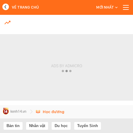
VỀ TRANG CHỦ
MỚI NHẤT
MỚI NHẤT
Xem thêm
Học đường
Bản tin
Nhân vật
Du học
Tuyển Sinh