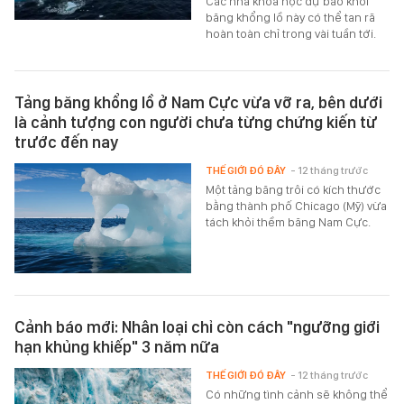
Các nhà khoa học dự báo khối
băng khổng lồ này có thể tan rã
hoàn toàn chỉ trong vài tuần tới.
Tảng băng khổng lồ ở Nam Cực vừa vỡ ra, bên dưới
là cảnh tượng con người chưa từng chứng kiến từ
trước đến nay
THẾ GIỚI ĐÓ ĐÂY
- 12 tháng trước
Một tảng băng trôi có kích thước
bằng thành phố Chicago (Mỹ) vừa
tách khỏi thềm băng Nam Cực.
Cảnh báo mới: Nhân loại chỉ còn cách "ngưỡng giới
hạn khủng khiếp" 3 năm nữa
THẾ GIỚI ĐÓ ĐÂY
- 12 tháng trước
Có những tình cảnh sẽ không thể