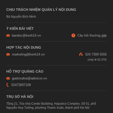
CHỊU TRÁCH NHIỆM QUẢN LÝ NỘI DUNG
Bà Nguyễn Bích Minh
Ý KIẾN BÀI VIẾT
bandoc@kenh14.vn
Câu hỏi thường gặp
HỢP TÁC NỘI DUNG
marketing@kenh14.vn
024 7309 5555
HỖ TRỢ QUẢNG CÁO
giaitrixahoi@admicro.vn
02473007108
TRỤ SỞ HÀ NỘI
Tầng 21, Tòa nhà Center Building, Hapulico Complex, Số 01, phố
Nguyễn Huy Tưởng, phường Thanh Xuân, thành phố Hà Nội