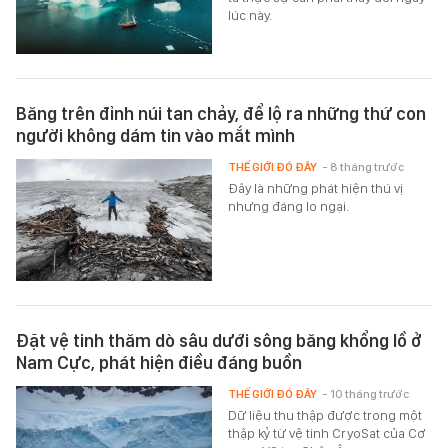
lúc này.
Băng trên đỉnh núi tan chảy, để lộ ra những thứ con
người không dám tin vào mắt mình
THẾ GIỚI ĐÓ ĐÂY
- 8 tháng trước
Đây là những phát hiện thú vị
nhưng đáng lo ngại.
Đặt vệ tinh thăm dò sâu dưới sông băng khổng lồ ở
Nam Cực, phát hiện điều đáng buồn
THẾ GIỚI ĐÓ ĐÂY
- 10 tháng trước
Dữ liệu thu thập được trong một
thập kỷ từ vệ tinh CryoSat của Cơ