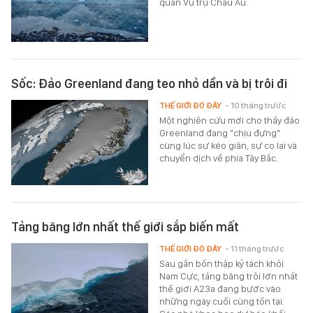
quan Vũ trụ Châu Âu.
Sốc: Đảo Greenland đang teo nhỏ dần và bị trôi đi
THẾ GIỚI ĐÓ ĐÂY
- 10 tháng trước
Một nghiên cứu mới cho thấy đảo
Greenland đang "chịu đựng"
cùng lúc sự kéo giãn, sự co lại và
chuyển dịch về phía Tây Bắc.
Tảng băng lớn nhất thế giới sắp biến mất
THẾ GIỚI ĐÓ ĐÂY
- 11 tháng trước
Sau gần bốn thập kỷ tách khỏi
Nam Cực, tảng băng trôi lớn nhất
thế giới A23a đang bước vào
những ngày cuối cùng tồn tại.