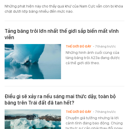
Những phát hiện này cho thấy quá khứ của Nam Cực vẫn còn bị khóa
chặt dưới lớp băng nhiều đến mức nào.
Tảng băng trôi lớn nhất thế giới sắp biến mất vĩnh
viễn
THẾ GIỚI ĐÓ ĐÂY
- 7 tháng trước
Những hình ảnh cuối cùng của
tảng băng trôi A23a đang được
cả thế giới dõi theo.
Điều gì sẽ xảy ra nếu sáng mai thức dậy, toàn bộ
băng trên Trái đất đã tan hết?
THẾ GIỚI ĐÓ ĐÂY
- 7 tháng trước
Chuyện giả tưởng nhưng là lời
cảnh tỉnh đáng báo động. Chúng
ta thực sự cần phải thay đổi ngay