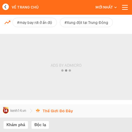
VỀ TRANG CHỦ
MỚI NHẤT
MỚI NHẤT
#máy bay rơi ở ấn độ
#Xung đột tại Trung Đông
Xem thêm
Thế Giới Đó Đây
Khám phá
Độc lạ