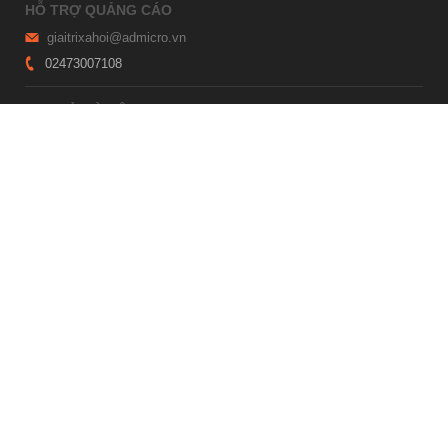
HỖ TRỢ QUẢNG CÁO
giaitrixahoi@admicro.vn
02473007108
TRỤ SỞ HÀ NỘI
Tầng 21, Tòa nhà Center Building, Hapulico Complex, Số 01, phố
Nguyễn Huy Tưởng, phường Thanh Xuân, thành phố Hà Nội
TRỤ SỞ TP.HỒ CHÍ MINH
Tầng 4, Tòa nhà 123, số 127 Võ Văn Tần, Phường Xuân Hòa, TPHCM
Giấy phép thiết lập trang thông tin điện tử tổng hợp trên mạng số
2215/GP-TTĐT do Sở Thông tin và Truyền thông Hà Nội cấp ngày 10
tháng 4 năm 2019
© Copyright 2007 - 2026 – Công ty Cổ phần VCCorp
Xem bản Desktop