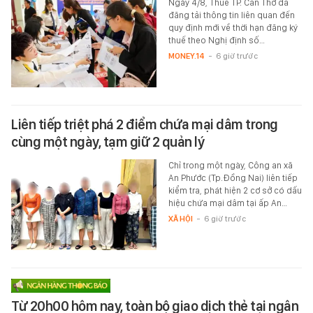
Ngày 4/8, Thuế TP. Cần Thơ đã
đăng tải thông tin liên quan đến
quy định mới về thời hạn đăng ký
thuế theo Nghị định số…
MONEY.14
-
6 giờ trước
Liên tiếp triệt phá 2 điểm chứa mại dâm trong
cùng một ngày, tạm giữ 2 quản lý
Chỉ trong một ngày, Công an xã
An Phước (Tp.Đồng Nai) liên tiếp
kiểm tra, phát hiện 2 cơ sở có dấu
hiệu chứa mại dâm tại ấp An…
XÃ HỘI
-
6 giờ trước
Từ 20h00 hôm nay, toàn bộ giao dịch thẻ tại ngân