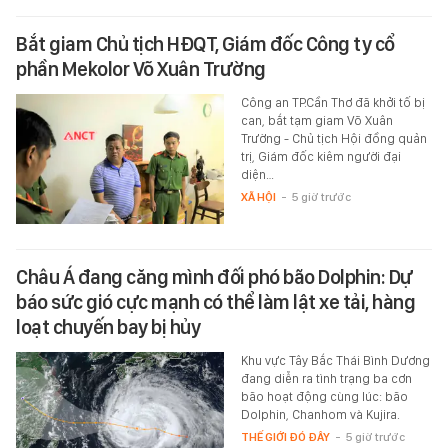
Bắt giam Chủ tịch HĐQT, Giám đốc Công ty cổ
phần Mekolor Võ Xuân Trường
Công an TP.Cần Thơ đã khởi tố bị
can, bắt tạm giam Võ Xuân
Trường - Chủ tịch Hội đồng quản
trị, Giám đốc kiêm người đại
diện…
XÃ HỘI
-
5 giờ trước
Châu Á đang căng mình đối phó bão Dolphin: Dự
báo sức gió cực mạnh có thể làm lật xe tải, hàng
loạt chuyến bay bị hủy
Khu vực Tây Bắc Thái Bình Dương
đang diễn ra tình trạng ba cơn
bão hoạt động cùng lúc: bão
Dolphin, Chanhom và Kujira.
THẾ GIỚI ĐÓ ĐÂY
-
5 giờ trước