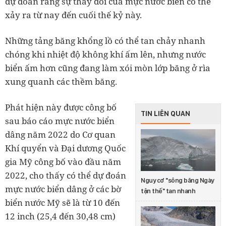
dự đoán rằng sự thay đổi của mực nước biển có thể
xảy ra từ nay đến cuối thế kỷ này.
Những tảng băng khổng lồ có thể tan chảy nhanh
chóng khi nhiệt độ không khí ấm lên, nhưng nước
biển ấm hơn cũng đang làm xói mòn lớp băng ở rìa
xung quanh các thềm băng.
Phát hiện này được công bố
TIN LIÊN QUAN
sau báo cáo mực nước biển
dâng năm 2022 do Cơ quan
Khí quyển và Đại dương Quốc
gia Mỹ công bố vào đầu năm
2022, cho thấy có thể dự đoán
Nguy cơ "sông băng Ngày
mực nước biển dâng ở​​ các bờ
tận thế" tan nhanh
biển nước Mỹ sẽ là từ 10 đến
12 inch (25,4 đến 30,48 cm)