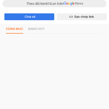
Theo dõi Kenh14.vn trên
Chia sẻ
Sao chép link
CÙNG MỤC
ĐANG HOT