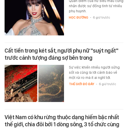
Quan điểm của nữ siêu mẫu cũng
nhận được sự đồng tình từ nhiều
phụ huynh.
HỌC ĐƯỜNG
-
6 giờ trước
Cất tiền trong két sắt, người phụ nữ "suýt ngất"
trước cảnh tượng đáng sợ bên trong
Sự việc khiến nhiều người sửng
sốt và cũng là lời cảnh báo về
một rủi ro mà ít ai nghĩ tới.
THẾ GIỚI ĐÓ ĐÂY
-
6 giờ trước
Việt Nam có khu rừng thuộc dạng hiếm bậc nhất
thế giới, chia đôi bởi 1 dòng sông, 3 tổ chức cùng