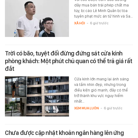
dây mua bán trái phép chất ma
túy, bị cáo Lê Minh Quân bị tòa
tuyên phạt mức án tử hình và Sa…
XÃ HỘI
-
6 giờ trước
Trời có bão, tuyệt đối đừng đứng sát cửa kính
phòng khách: Một phút chủ quan có thể trả giá rất
đắt
Cửa kính lớn mang lại ánh sáng
và tầm nhìn đẹp, nhưng trong
điều kiện gió mạnh, đây có thể
trở thành khu vực nguy hiểm
nhất…
XEM MUA LUÔN
-
6 giờ trước
Chưa được cập nhật khoản ngân hàng lên ứng