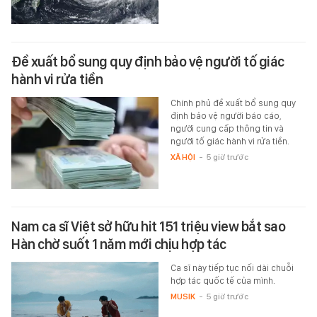
Đề xuất bổ sung quy định bảo vệ người tố giác
hành vi rửa tiền
Chính phủ đề xuất bổ sung quy
định bảo vệ người báo cáo,
người cung cấp thông tin và
người tố giác hành vi rửa tiền.
XÃ HỘI
-
5 giờ trước
Nam ca sĩ Việt sở hữu hit 151 triệu view bắt sao
Hàn chờ suốt 1 năm mới chịu hợp tác
Ca sĩ này tiếp tục nối dài chuỗi
hợp tác quốc tế của mình.
MUSIK
-
5 giờ trước