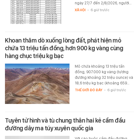
ngày 27/7 đến 2/8/2026, người…
XÃ HỘI
-
6 giờ trước
Khoan thăm dò xuống lòng đất, phát hiện mỏ
chứa 13 triệu tấn đồng, hơn 900 kg vàng cùng
hàng chục triệu kg bạc
Mỏ chứa khoảng 13 triệu tấn
đồng, 907.000 kg vàng (tương
đương khoảng 32 triệu ounce) và
18,6 triệu kg bạc (khoảng 659…
THẾ GIỚI ĐÓ ĐÂY
-
6 giờ trước
Tuyên tử hình và tù chung thân hai kẻ cầm đầu
đường dây ma túy xuyên quốc gia
Với cáo buộc cầm đầu đường