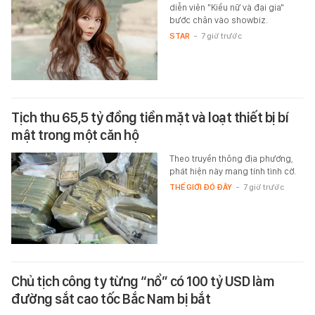
diễn viên "Kiều nữ và đại gia"
bước chân vào showbiz.
STAR
-
7 giờ trước
Tịch thu 65,5 tỷ đồng tiền mặt và loạt thiết bị bí
mật trong một căn hộ
Theo truyền thông địa phương,
phát hiện này mang tính tình cờ.
THẾ GIỚI ĐÓ ĐÂY
-
7 giờ trước
Chủ tịch công ty từng “nổ” có 100 tỷ USD làm
đường sắt cao tốc Bắc Nam bị bắt