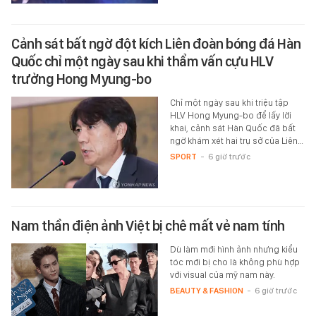
Cảnh sát bất ngờ đột kích Liên đoàn bóng đá Hàn
Quốc chỉ một ngày sau khi thẩm vấn cựu HLV
trưởng Hong Myung-bo
Chỉ một ngày sau khi triệu tập
HLV Hong Myung-bo để lấy lời
khai, cảnh sát Hàn Quốc đã bất
ngờ khám xét hai trụ sở của Liên…
SPORT
-
6 giờ trước
Nam thần điện ảnh Việt bị chê mất vẻ nam tính
Dù làm mới hình ảnh nhưng kiểu
tóc mới bị cho là không phù hợp
với visual của mỹ nam này.
BEAUTY & FASHION
-
6 giờ trước