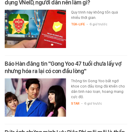
dụng VNeID, người dân nên làm gì?
Quy trình này không tốn quá
nhiều thời gian.
TEK-LIFE
-
6 giờ trước
Báo Hàn đăng tin "Gong Yoo 47 tuổi chưa lấy vợ
nhưng hóa ra lại có con đầu lòng"
Thông tin Gong Yoo bất ngờ
khoe con đầu lòng đã khiến cho
dân tình náo loạn, hoang mang
cực độ.
STAR
-
6 giờ trước