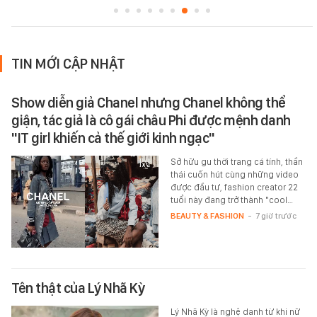
TIN MỚI CẬP NHẬT
Show diễn giả Chanel nhưng Chanel không thể
giận, tác giả là cô gái châu Phi được mệnh danh
"IT girl khiến cả thế giới kinh ngạc"
Sở hữu gu thời trang cá tính, thần
thái cuốn hút cùng những video
được đầu tư, fashion creator 22
tuổi này đang trở thành "cool…
BEAUTY & FASHION
-
7 giờ trước
Tên thật của Lý Nhã Kỳ
Lý Nhã Kỳ là nghệ danh từ khi nữ