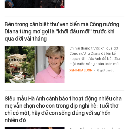
Bên trong căn biệt thự ven biển mà Công nương
Diana từng mơ gọi là "khởi đầu mới" trước khi
qua đời vài tháng
Chỉ vài tháng trước khi qua đời,
Công nương Diana đã lên kế
hoạch rời nước Anh để bắt đầu
một cuộc sống hoàn toàn mới…
XEM MUA LUÔN
-
6 giờ trước
Siêu mẫu Hà Anh cảnh báo 1 hoạt động nhiều cha
mẹ vẫn chọn cho con trong dịp nghỉ hè: Tuổi thơ
chỉ có một, hãy để con sống đúng với sự hồn
nhiên đó