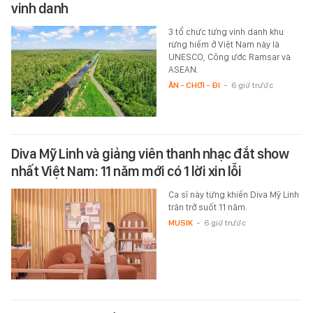
vinh danh
3 tổ chức từng vinh danh khu
rừng hiếm ở Việt Nam này là
UNESCO, Công ước Ramsar và
ASEAN.
ĂN - CHƠI - ĐI
-
6 giờ trước
Diva Mỹ Linh và giảng viên thanh nhạc đắt show
nhất Việt Nam: 11 năm mới có 1 lời xin lỗi
Ca sĩ này từng khiến Diva Mỹ Linh
trăn trở suốt 11 năm.
MUSIK
-
6 giờ trước