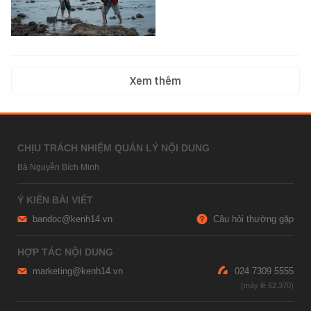
Xem thêm
CHỊU TRÁCH NHIỆM QUẢN LÝ NỘI DUNG
Bà Nguyễn Bích Minh
Ý KIẾN BÀI VIẾT
bandoc@kenh14.vn
Câu hỏi thường gặp
HỢP TÁC NỘI DUNG
marketing@kenh14.vn
024 7309 5555