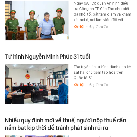
Ngày 6/8, Cơ quan An ninh điều
tra Công an TP Cần Thơ cho biết
đã khởi tố, bắt tạm giam và khám
xét nơi ở, nơi làm việc đối với…
XÃ HỘI
-
6 giờ trước
Tử hình Nguyễn Minh Phúc 31 tuổi
Tòa tuyên án tử hình dành cho kẻ
sát hại chủ tiệm tạp hóa trên
Quốc lộ 51.
XÃ HỘI
-
6 giờ trước
Nhiều quy định mới về thuế, người nộp thuế cần
nắm bắt kịp thời để tránh phát sinh rủi ro