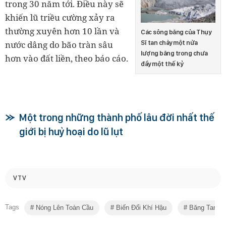
trong 30 năm tới. Điều này sẽ
khiến lũ triều cường xảy ra
thường xuyên hơn 10 lần và
Các sông băng của Thụy
Sĩ tan chảy một nửa
nước dâng do bão tràn sâu
lượng băng trong chưa
hơn vào đất liền, theo báo cáo.
đầy một thế kỷ
Một trong những thành phố lâu đời nhất thế
giới bị huỷ hoại do lũ lụt
VTV
Tags
Nóng Lên Toàn Cầu
Biến Đổi Khí Hậu
Băng Tan C