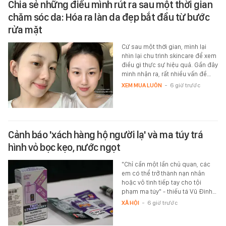
Chia sẻ những điều mình rút ra sau một thời gian
chăm sóc da: Hóa ra làn da đẹp bắt đầu từ bước
rửa mặt
Cứ sau một thời gian, mình lại
nhìn lại chu trình skincare để xem
điều gì thực sự hiệu quả. Gần đây
mình nhận ra, rất nhiều vấn đề…
XEM MUA LUÔN
-
6 giờ trước
Cảnh báo 'xách hàng hộ người lạ' và ma túy trá
hình vỏ bọc kẹo, nước ngọt
"Chỉ cần một lần chủ quan, các
em có thể trở thành nạn nhân
hoặc vô tình tiếp tay cho tội
phạm ma túy" - thiếu tá Vũ Đình…
XÃ HỘI
-
6 giờ trước