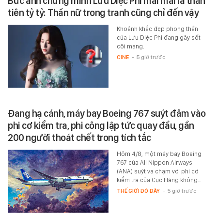
Bức ảnh chứng minh Lưu Diệc Phi mãi mãi là thần
tiên tỷ tỷ: Thần nữ trong tranh cũng chỉ đến vậy
Khoảnh khắc đẹp phong thần
của Lưu Diệc Phi đang gây sốt
cõi mạng.
CINE
-
5 giờ trước
Đang hạ cánh, máy bay Boeing 767 suýt đâm vào
phi cơ kiểm tra, phi công lập tức quay đầu, gần
200 người thoát chết trong tích tắc
Hôm 4/8, một máy bay Boeing
767 của All Nippon Airways
(ANA) suýt va chạm với phi cơ
kiểm tra của Cục Hàng không…
THẾ GIỚI ĐÓ ĐÂY
-
5 giờ trước