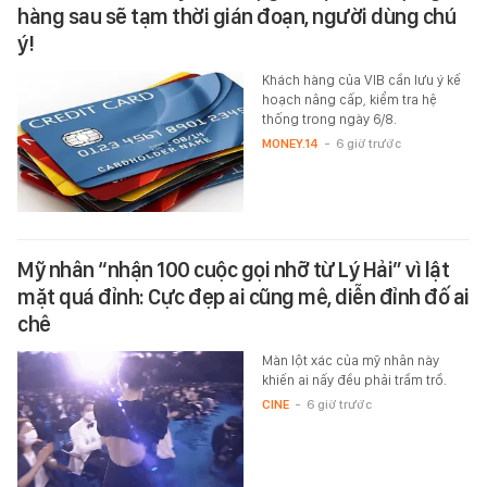
hàng sau sẽ tạm thời gián đoạn, người dùng chú
ý!
Khách hàng của VIB cần lưu ý kế
hoạch nâng cấp, kiểm tra hệ
thống trong ngày 6/8.
MONEY.14
-
6 giờ trước
Mỹ nhân “nhận 100 cuộc gọi nhỡ từ Lý Hải” vì lật
mặt quá đỉnh: Cực đẹp ai cũng mê, diễn đỉnh đố ai
chê
Màn lột xác của mỹ nhân này
khiến ai nấy đều phải trầm trồ.
CINE
-
6 giờ trước