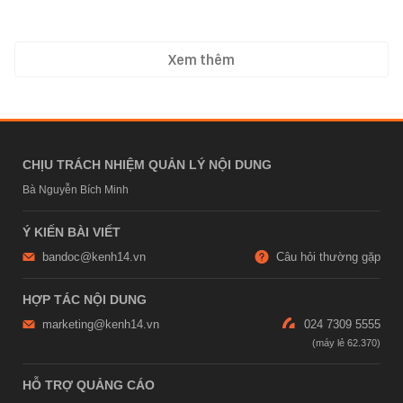
Xem thêm
CHỊU TRÁCH NHIỆM QUẢN LÝ NỘI DUNG
Bà Nguyễn Bích Minh
Ý KIẾN BÀI VIẾT
bandoc@kenh14.vn
Câu hỏi thường gặp
HỢP TÁC NỘI DUNG
marketing@kenh14.vn
024 7309 5555
HỖ TRỢ QUẢNG CÁO