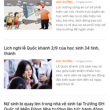
HỌC ĐƯỜNG
- 3 ngày trước
Lực lượng công an cơ sở phát
hiện các hội, nhóm trực tuyến do
học sinh lập ra có dấu hiệu nói
xấu, bôi nhọ, kích động bạo lực
hoặc rủ rê đua xe sẽ phối hợp với
nhà trường để ngăn chặn.
Lịch nghỉ lễ Quốc khánh 2/9 của học sinh 34 tỉnh,
thành
HỌC ĐƯỜNG
- 3 ngày trước
Lễ Quốc khánh 2/9 năm nay rơi
vào giữa tuần khiến nhiều học
sinh, sinh viên và người lao động
đặc biệt quan tâm đến số ngày
nghỉ thực tế.
Nữ sinh bị quay lén trong nhà vệ sinh tại Trường ĐH
Quốc tế Miền Đông: Nhà trường lập tức hành động