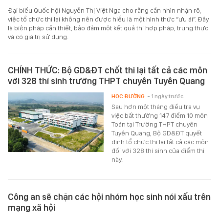
Đại biểu Quốc hội Nguyễn Thị Việt Nga cho rằng cần nhìn nhận rõ,
việc tổ chức thi lại không nên được hiểu là một hình thức “ưu ái”. Đây
là biện pháp cần thiết, bảo đảm một kết quả thi hợp pháp, trung thực
và có giá trị sử dụng.
CHÍNH THỨC: Bộ GD&ĐT chốt thi lại tất cả các môn
với 328 thí sinh trường THPT chuyên Tuyên Quang
HỌC ĐƯỜNG
- 1 ngày trước
Sau hơn một tháng điều tra vụ
việc bất thường 147 điểm 10 môn
Toán tại Trường THPT chuyên
Tuyên Quang, Bộ GD&ĐT quyết
định tổ chức thi lại tất cả các môn
đối với 328 thí sinh của điểm thi
này.
Công an sẽ chặn các hội nhóm học sinh nói xấu trên
mạng xã hội