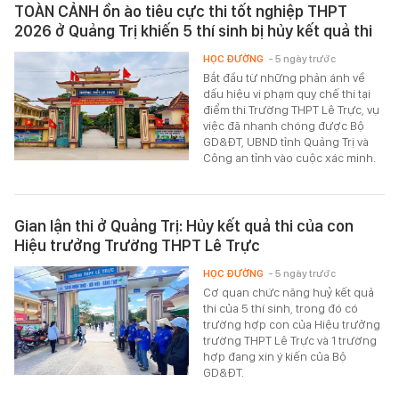
TOÀN CẢNH ồn ào tiêu cực thi tốt nghiệp THPT
2026 ở Quảng Trị khiến 5 thí sinh bị hủy kết quả thi
HỌC ĐƯỜNG
- 5 ngày trước
Bắt đầu từ những phản ánh về
dấu hiệu vi phạm quy chế thi tại
điểm thi Trường THPT Lê Trực, vụ
việc đã nhanh chóng được Bộ
GD&ĐT, UBND tỉnh Quảng Trị và
Công an tỉnh vào cuộc xác minh.
Gian lận thi ở Quảng Trị: Hủy kết quả thi của con
Hiệu trưởng Trường THPT Lê Trực
HỌC ĐƯỜNG
- 5 ngày trước
Cơ quan chức năng huỷ kết quả
thi của 5 thí sinh, trong đó có
trường hợp con của Hiệu trưởng
trường THPT Lê Trực và 1 trường
hợp đang xin ý kiến của Bộ
GD&ĐT.