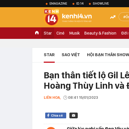
EMAGAZINE
ID.14
SHOWLIVE
Ồ
Star
Ciné
Musik
Beauty & Fashion
Đời
STAR
SAO VIỆT
HỘI BẠN THÂN SHOW
Bạn thân tiết lộ Gil 
Hoàng Thùy Linh và 
LIÊN HOA,
08:41 15/01/2023
Chia sẻ
Giữa lúc nghi vấn Đen Vâu v