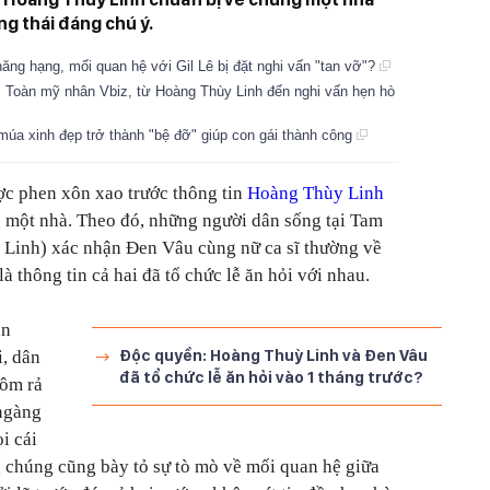
ng thái đáng chú ý.
ăng hạng, mối quan hệ với Gil Lê bị đặt nghi vấn "tan vỡ"?
: Toàn mỹ nhân Vbiz, từ Hoàng Thùy Linh đến nghi vấn hẹn hò
úa xinh đẹp trở thành "bệ đỡ" giúp con gái thành công
ợc phen xôn xao trước thông tin
Hoàng Thùy Linh
 một nhà. Theo đó, những người dân sống tại Tam
Linh) xác nhận Đen Vâu cùng nữ ca sĩ thường về
 thông tin cả hai đã tổ chức lễ ăn hỏi với nhau.
an
Độc quyền: Hoàng Thuỳ Linh và Đen Vâu
i, dân
đã tổ chức lễ ăn hỏi vào 1 tháng trước?
rôm rả
ngàng
i cái
g chúng cũng bày tỏ sự tò mò về mối quan hệ giữa