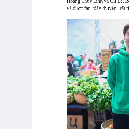
Hoàng Thùy Linh và Gil Lê. Bởi
và được fan "đẩy thuyền" rất t