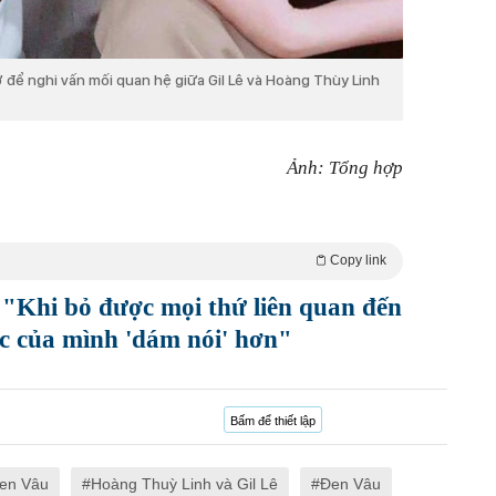
để nghi vấn mối quan hệ giữa Gil Lê và Hoàng Thùy Linh
Ảnh: Tổng hợp
Copy link
"Khi bỏ được mọi thứ liên quan đến
ạc của mình 'dám nói' hơn"
Bấm để thiết lập
Đen Vâu
Hoàng Thuỳ Linh và Gil Lê
Đen Vâu