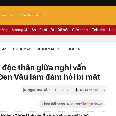
n ào của Thư Đan Nguyễn
 sống
Money.14
Ăn - Chơi - Đi
Xã hội
Sức khỏe
Tek-life
Học
BIZ
TV SHOW
ĐI SOI SAO ĐI
IDOL 14
Lê độc thân giữa nghi vấn
Đen Vâu làm đám hỏi bí mật
1:51
Nghe đọc bài
Theo dõi Kenh14.vn trên
à Hoàng Thùy Linh chuẩn bị về chung một nhà