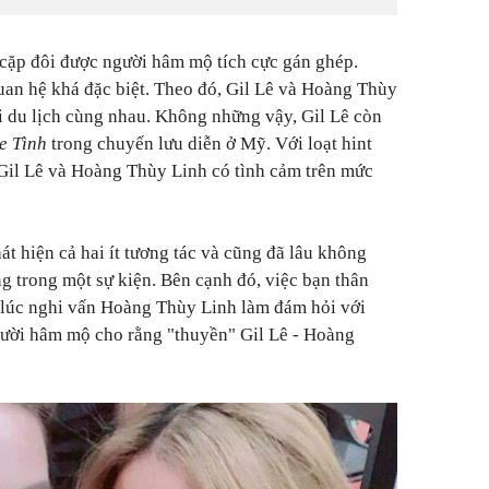
 cặp đôi được người hâm mộ tích cực gán ghép.
quan hệ khá đặc biệt. Theo đó, Gil Lê và Hoàng Thùy
đi du lịch cùng nhau. Không những vậy, Gil Lê còn
e Tình
trong chuyến lưu diễn ở Mỹ. Với loạt hint
Gil Lê và Hoàng Thùy Linh có tình cảm trên mức
át hiện cả hai ít tương tác và cũng đã lâu không
g trong một sự kiện. Bên cạnh đó, việc bạn thân
 lúc nghi vấn Hoàng Thùy Linh làm đám hỏi với
ười hâm mộ cho rằng "thuyền" Gil Lê - Hoàng