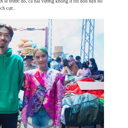
 lẽ trước đó, cả hai vướng không ít tin đồn hẹn hò
ích cực.