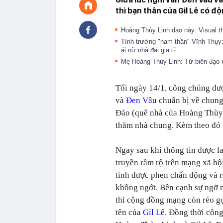
thì bạn thân của Gil Lê có độ
Hoàng Thùy Linh dạo này: Visual th
Tình trường "nam thần" Vĩnh Thụy
ái nữ nhà đại gia
Mẹ Hoàng Thùy Linh: Từ biên đạo m
Tối ngày 14/1, công chúng đư
và
Đen Vâu
chuẩn bị về chung
Đảo (quê nhà của Hoàng Thùy 
thăm nhà chung. Kèm theo đó là
Ngay sau khi thông tin được l
truyền rầm rộ trên mạng xã hộ
tình được phen chấn động và 
không ngớt. Bên cạnh sự ngỡ 
thì cộng đồng mạng còn réo gọ
tên của
Gil Lê
. Đồng thời côn