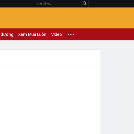
 đường
Xem Mua Luôn
Video