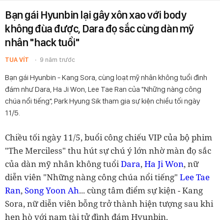
Bạn gái Hyunbin lại gây xôn xao với body
không đùa được, Dara đọ sắc cùng dàn mỹ
nhân "hack tuổi"
TUA VÍT
9 năm trước
Bạn gái Hyunbin - Kang Sora, cùng loạt mỹ nhân không tuổi đình
đám như Dara, Ha Ji Won, Lee Tae Ran của "Những nàng công
chúa nổi tiếng", Park Hyung Sik tham gia sự kiện chiều tối ngày
11/5.
Chiều tối ngày 11/5, buổi công chiếu VIP của bộ phim
"The Merciless" thu hút sự chú ý lớn nhờ màn đọ sắc
của dàn mỹ nhân không tuổi
Dara
,
Ha Ji Won
, nữ
diễn viên "Những nàng công chúa nổi tiếng"
Lee Tae
Ran
,
Song Yoon Ah
... cùng tâm điểm sự kiện - Kang
Sora,
nữ diễn viên bỗng trở thành hiện tượng sau khi
hẹn hò với
nam tài tử đình đám Hyunbin.