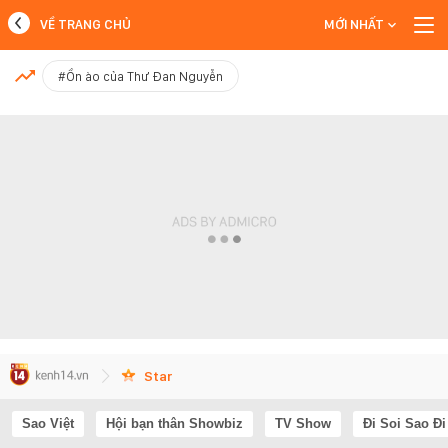
VỀ TRANG CHỦ
MỚI NHẤT
MỚI NHẤT
#Ồn ào của Thư Đan Nguyễn
Xem thêm
Star
Sao Việt
Hội bạn thân Showbiz
TV Show
Đi Soi Sao Đi