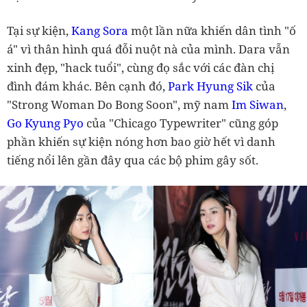
Tại sự kiện,
Kang Sora
một lần nữa khiến dân tình "ố
á" vì thân hình quá đỗi nuột nà của mình. Dara vẫn
xinh đẹp, "hack tuổi", cùng đọ sắc với các đàn chị
đình đám khác.
Bên cạnh đó,
Park Hyung Sik
của
"Strong Woman Do Bong Soon", mỹ nam
Im Siwan
,
Go Kyung Pyo
của "Chicago Typewriter" cũng góp
phần khiến sự kiện nóng hơn bao giờ hết vì danh
tiếng nổi lên gần đây qua các bộ phim gây sốt.