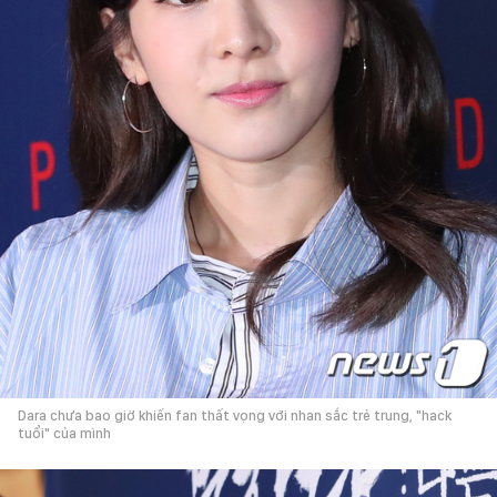
Dara chưa bao giờ khiến fan thất vọng với nhan sắc trẻ trung, "hack
tuổi" của mình