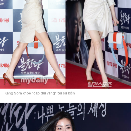
Kang Sora khoe "cặp đùi vàng" tại sự kiện