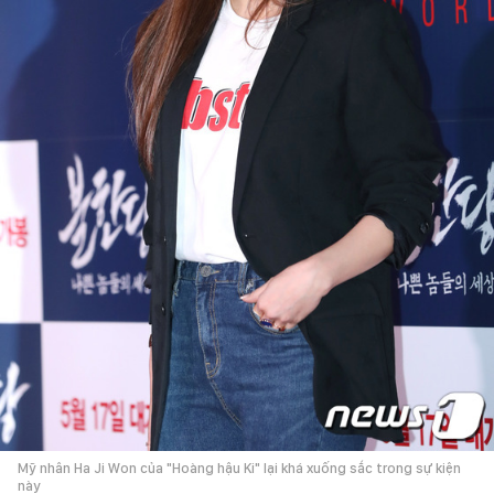
Mỹ nhân Ha Ji Won của "Hoàng hậu Ki" lại khá xuống sắc trong sự kiện
này