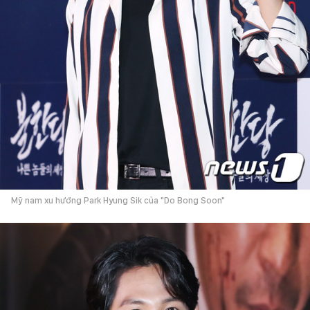
Mỹ nam xu hướng Park Hyung Sik của "Do Bong Soon"