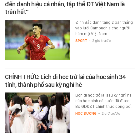
đến danh hiệu cá nhân, tập thể ĐT Việt Nam là
trên hết"
Đình Bắc dành tặng 2 bàn thắng
vào lưới Campuchia cho người
hâm mộ Việt Nam.
SPORT
-
2 giờ trước
CHÍNH THỨC: Lịch đi học trở lại của học sinh 34
tỉnh, thành phố sau kỳ nghỉ hè
Lịch đi học trở lại sau kỳ nghỉ hè
của học sinh cả nước đã được
Bộ GD&ĐT chính thức công bố.
HỌC ĐƯỜNG
-
2 giờ trước