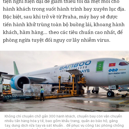
tiện nghi hiện đại để giảm thiểu tối đa mệt mỏi cho
hành khách trong suốt hành trình bay xuyên lục địa.
Đặc biệt, sau khi trở về từ Praha, máy bay sẽ được
tiến hành khử trùng toàn bộ buồng lái, khoang hành
khách, hầm hàng… theo các tiêu chuẩn cao nhất, để
phòng ngừa tuyệt đối nguy cơ lây nhiễm virus.
Không chỉ chuyên chở gần 300 hành khách, chuyến bay còn vận chuyển
nhiều tấn hàng hóa y tế, bao gồm khẩu trang, quần áo bảo hộ, găng
tay, dung dịch rửa tay và sát khuẩn… để phục vụ công tác phòng chống