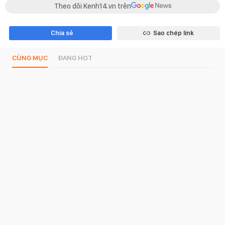
Theo dõi Kenh14.vn trên
Chia sẻ
Sao chép link
CÙNG MỤC
ĐANG HOT