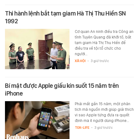
Thi hành lệnh bắt tạm giam Hà Thị Thu Hiền SN
1992
Cơ quan An ninh điều tra Công an
tỉnh Tuyên Quang đã khởi tố, bắt
tạm giam Hà Thị Thu Hiền để
điều tra về tội tổ chức cho
người…
XÃ HỘI
-
3 giờ trước
Bí mật được Apple giấu kín suốt 15 năm trên
iPhone
Phải mất gần 15 năm, một phân
tích mã nguồn mới giúp giải thích
vì sao Apple từng đưa ra quyết
định mà ít người dùng iPhone…
TEK-LIFE
-
3 giờ trước