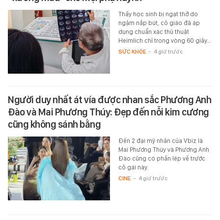
Thấy học sinh bị ngạt thở do
ngậm nắp bút, cô giáo đã áp
dụng chuẩn xác thủ thuật
Heimlich chỉ trong vòng 60 giây…
SỨC KHỎE
-
4 giờ trước
Người duy nhất át vía được nhan sắc Phương Anh
Đào và Mai Phương Thúy: Đẹp đến nỗi kim cương
cũng không sánh bằng
Đến 2 đại mỹ nhân của Vbiz là
Mai Phương Thúy và Phương Anh
Đào cũng có phần lép vế trước
cô gái này.
CINE
-
4 giờ trước