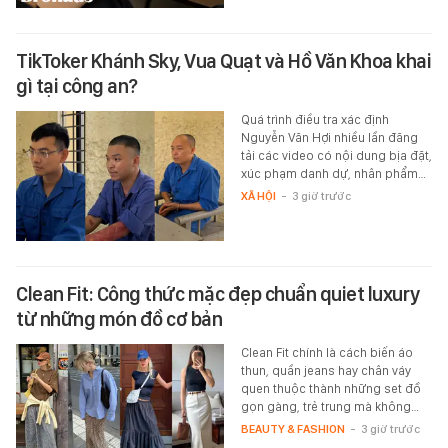
TikToker Khánh Sky, Vua Quạt và Hồ Văn Khoa khai
gì tại công an?
Quá trình điều tra xác định
Nguyễn Văn Hợi nhiều lần đăng
tải các video có nội dung bịa đặt,
xúc phạm danh dự, nhân phẩm…
XÃ HỘI
-
3 giờ trước
Clean Fit: Công thức mặc đẹp chuẩn quiet luxury
từ những món đồ cơ bản
Clean Fit chính là cách biến áo
thun, quần jeans hay chân váy
quen thuộc thành những set đồ
gọn gàng, trẻ trung mà không…
BEAUTY & FASHION
-
3 giờ trước