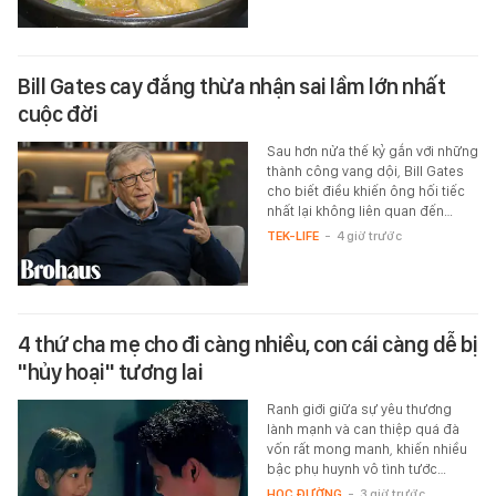
Bill Gates cay đắng thừa nhận sai lầm lớn nhất
cuộc đời
Sau hơn nửa thế kỷ gắn với những
thành công vang dội, Bill Gates
cho biết điều khiến ông hối tiếc
nhất lại không liên quan đến…
TEK-LIFE
-
4 giờ trước
4 thứ cha mẹ cho đi càng nhiều, con cái càng dễ bị
"hủy hoại" tương lai
Ranh giới giữa sự yêu thương
lành mạnh và can thiệp quá đà
vốn rất mong manh, khiến nhiều
bậc phụ huynh vô tình tước…
HỌC ĐƯỜNG
-
3 giờ trước