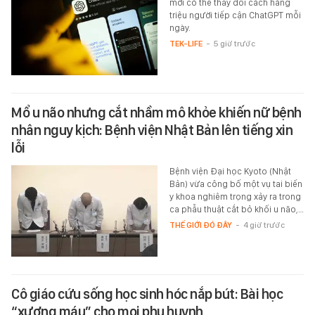
mới có thể thay đổi cách hàng
triệu người tiếp cận ChatGPT mỗi
ngày.
TEK-LIFE
-
5 giờ trước
Mổ u não nhưng cắt nhầm mô khỏe khiến nữ bệnh
nhân nguy kịch: Bệnh viện Nhật Bản lên tiếng xin
lỗi
Bệnh viện Đại học Kyoto (Nhật
Bản) vừa công bố một vụ tai biến
y khoa nghiêm trọng xảy ra trong
ca phẫu thuật cắt bỏ khối u não,…
THẾ GIỚI ĐÓ ĐÂY
-
4 giờ trước
Cô giáo cứu sống học sinh hóc nắp bút: Bài học
“xương máu” cho mọi phụ huynh