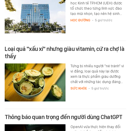
học Kinh tế TP.HCM (UEH) được
tổ chức theo từng lĩnh vực đào
tạo mũi nhọn, tạo nên hệ sinh…
HỌC ĐƯỜNG
-
5 giờ trước
Loại quả "xấu xí" nhưng giàu vitamin, cứ ra chợ là
thấy
Từng bị nhiều người "né tránh" vì
vị đắng, loại quả này lại được
xem là thực phẩm giàu dưỡng
chất với những tác dụng đáng…
SỨC KHỎE
-
5 giờ trước
Thông báo quan trọng đến người dùng ChatGPT
OpenAI vừa thực hiện thay đổi