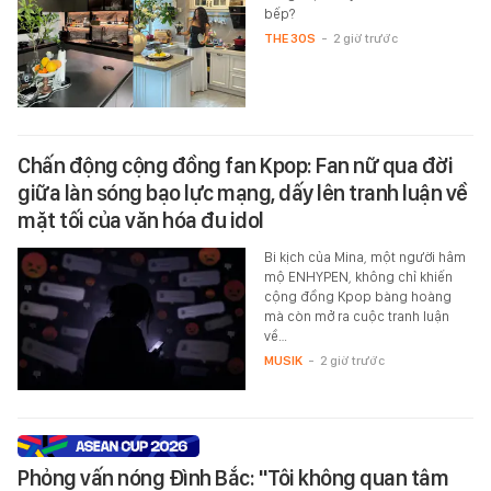
bếp?
THE 30S
-
2 giờ trước
Chấn động cộng đồng fan Kpop: Fan nữ qua đời
giữa làn sóng bạo lực mạng, dấy lên tranh luận về
mặt tối của văn hóa đu idol
Bi kịch của Mina, một người hâm
mộ ENHYPEN, không chỉ khiến
cộng đồng Kpop bàng hoàng
mà còn mở ra cuộc tranh luận
về…
MUSIK
-
2 giờ trước
Phỏng vấn nóng Đình Bắc: "Tôi không quan tâm