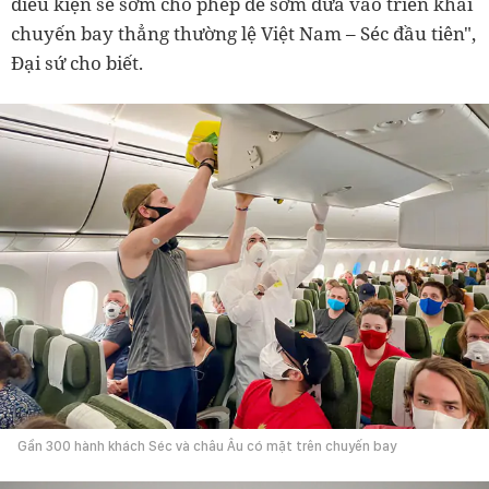
điều kiện sẽ sớm cho phép để sớm đưa vào triển khai
chuyến bay thẳng thường lệ Việt Nam – Séc đầu tiên",
Đại sứ cho biết.
Gần 300 hành khách Séc và châu Âu có mặt trên chuyến bay