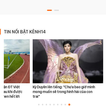
TIN NỔI BẬT KÊNH14
 trận ĐT Việt
Kỳ Duyên lên tiếng: "Chưa bao giờ mình
 sau khi được
mong muốn sẽ trong hình hài của con
khen hết lời
trai"