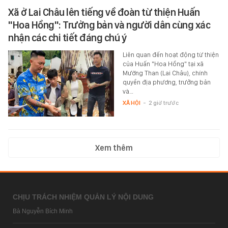
Xã ở Lai Châu lên tiếng về đoàn từ thiện Huấn
"Hoa Hồng": Trưởng bản và người dân cùng xác
nhận các chi tiết đáng chú ý
Liên quan đến hoạt động từ thiện
của Huấn "Hoa Hồng" tại xã
Mường Than (Lai Châu), chính
quyền địa phương, trưởng bản
và…
XÃ HỘI
-
2 giờ trước
Xem thêm
CHỊU TRÁCH NHIỆM QUẢN LÝ NỘI DUNG
Bà Nguyễn Bích Minh