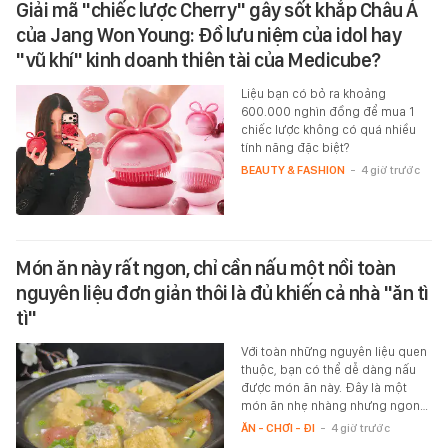
Giải mã "chiếc lược Cherry" gây sốt khắp Châu Á
của Jang Won Young: Đồ lưu niệm của idol hay
"vũ khí" kinh doanh thiên tài của Medicube?
Liệu bạn có bỏ ra khoảng
600.000 nghìn đồng để mua 1
chiếc lược không có quá nhiều
tính năng đặc biệt?
BEAUTY & FASHION
-
4 giờ trước
Món ăn này rất ngon, chỉ cần nấu một nồi toàn
nguyên liệu đơn giản thôi là đủ khiến cả nhà "ăn tì
tì"
Với toàn những nguyên liệu quen
thuộc, bạn có thể dễ dàng nấu
được món ăn này. Đây là một
món ăn nhẹ nhàng nhưng ngon…
ĂN - CHƠI - ĐI
-
4 giờ trước