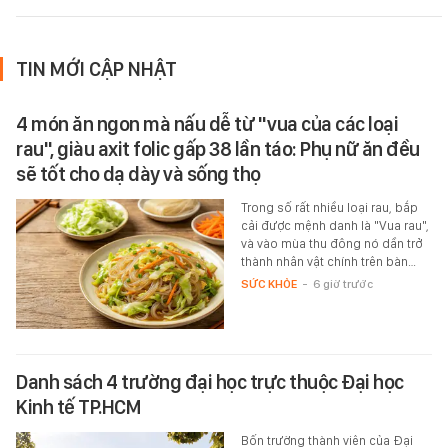
TIN MỚI CẬP NHẬT
4 món ăn ngon mà nấu dễ từ "vua của các loại
rau", giàu axit folic gấp 38 lần táo: Phụ nữ ăn đều
sẽ tốt cho dạ dày và sống thọ
Trong số rất nhiều loại rau, bắp
cải được mệnh danh là "Vua rau",
và vào mùa thu đông nó dần trở
thành nhân vật chính trên bàn…
SỨC KHỎE
-
6 giờ trước
Danh sách 4 trường đại học trực thuộc Đại học
Kinh tế TP.HCM
Bốn trường thành viên của Đại