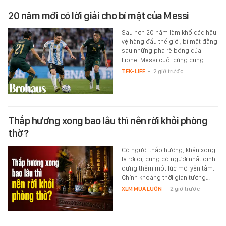
20 năm mới có lời giải cho bí mật của Messi
Sau hơn 20 năm làm khổ các hậu
vệ hàng đầu thế giới, bí mật đằng
sau những pha rê bóng của
Lionel Messi cuối cùng cũng…
TEK-LIFE
-
2 giờ trước
Thắp hương xong bao lâu thì nên rời khỏi phòng
thờ?
Có người thắp hương, khấn xong
là rời đi, cũng có người nhất định
đứng thêm một lúc mới yên tâm.
Chính khoảng thời gian tưởng…
XEM MUA LUÔN
-
2 giờ trước