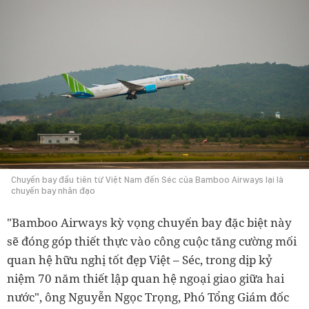
Chuyến bay đầu tiên từ Việt Nam đến Séc của Bamboo Airways lại là
chuyến bay nhân đạo
"Bamboo Airways kỳ vọng chuyến bay đặc biệt này
sẽ đóng góp thiết thực vào công cuộc tăng cường mối
quan hệ hữu nghị tốt đẹp Việt – Séc, trong dịp kỷ
niệm 70 năm thiết lập quan hệ ngoại giao giữa hai
nước", ông Nguyễn Ngọc Trọng, Phó Tổng Giám đốc