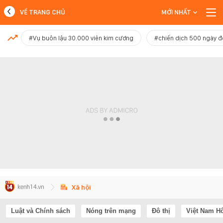
VỀ TRANG CHỦ
MỚI NHẤT
MỚI NHẤT
#Vụ buôn lậu 30.000 viên kim cương
#chiến dịch 500 ngày 
Xem thêm
Xã hội
Luật và Chính sách
Nóng trên mạng
Đô thị
Việt Nam H