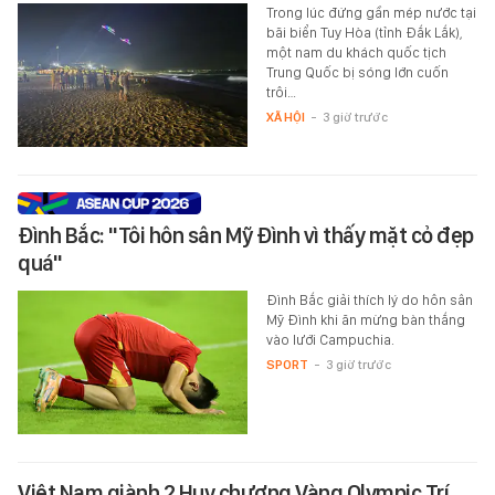
Trong lúc đứng gần mép nước tại
bãi biển Tuy Hòa (tỉnh Đắk Lắk),
một nam du khách quốc tịch
Trung Quốc bị sóng lớn cuốn
trôi…
XÃ HỘI
-
3 giờ trước
Đình Bắc: "Tôi hôn sân Mỹ Đình vì thấy mặt cỏ đẹp
quá"
Đình Bắc giải thích lý do hôn sân
Mỹ Đình khi ăn mừng bàn thắng
vào lưới Campuchia.
SPORT
-
3 giờ trước
Việt Nam giành 2 Huy chương Vàng Olympic Trí