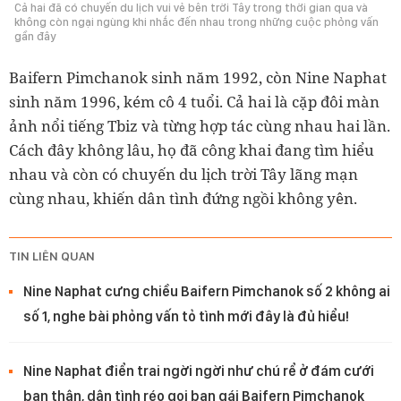
Cả hai đã có chuyến du lịch vui vẻ bên trời Tây trong thời gian qua và
không còn ngại ngùng khi nhắc đến nhau trong những cuộc phỏng vấn
gần đây
Baifern Pimchanok sinh năm 1992, còn Nine Naphat
sinh năm 1996, kém cô 4 tuổi. Cả hai là cặp đôi màn
ảnh nổi tiếng Tbiz và từng hợp tác cùng nhau hai lần.
Cách đây không lâu, họ đã công khai đang tìm hiểu
nhau và còn có chuyến du lịch trời Tây lãng mạn
cùng nhau, khiến dân tình đứng ngồi không yên.
TIN LIÊN QUAN
Nine Naphat cưng chiều Baifern Pimchanok số 2 không ai
số 1, nghe bài phỏng vấn tỏ tình mới đây là đủ hiểu!
Nine Naphat điển trai ngời ngời như chú rể ở đám cưới
bạn thân, dân tình réo gọi bạn gái Baifern Pimchanok