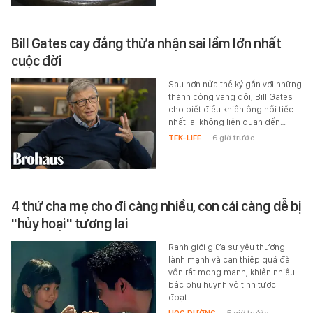
Bill Gates cay đắng thừa nhận sai lầm lớn nhất
cuộc đời
Sau hơn nửa thế kỷ gắn với những
thành công vang dội, Bill Gates
cho biết điều khiến ông hối tiếc
nhất lại không liên quan đến…
TEK-LIFE
-
6 giờ trước
4 thứ cha mẹ cho đi càng nhiều, con cái càng dễ bị
"hủy hoại" tương lai
Ranh giới giữa sự yêu thương
lành mạnh và can thiệp quá đà
vốn rất mong manh, khiến nhiều
bậc phụ huynh vô tình tước
đoạt…