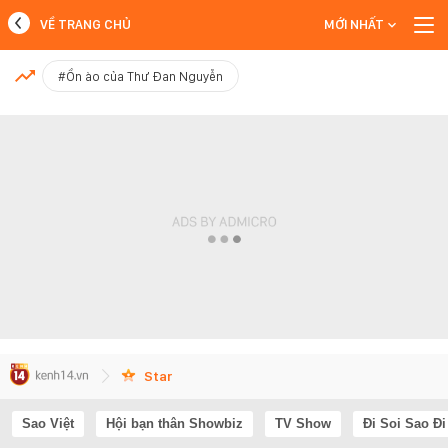
VỀ TRANG CHỦ
MỚI NHẤT
MỚI NHẤT
#Ồn ào của Thư Đan Nguyễn
Xem thêm
Star
Sao Việt
Hội bạn thân Showbiz
TV Show
Đi Soi Sao Đi