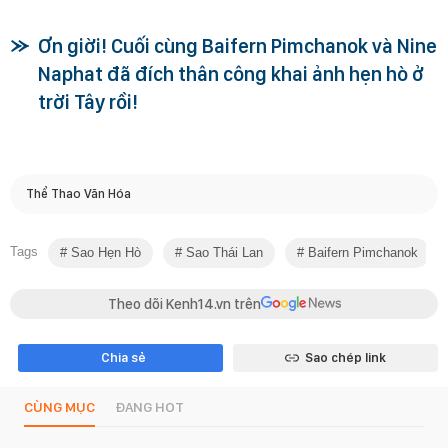
Ơn giời! Cuối cùng Baifern Pimchanok và Nine
Naphat đã đích thân công khai ảnh hẹn hò ở
trời Tây rồi!
Thể Thao Văn Hóa
Tags
Sao Hẹn Hò
Sao Thái Lan
Baifern Pimchanok
Theo dõi Kenh14.vn trên
Chia sẻ
Sao chép link
CÙNG MỤC
ĐANG HOT