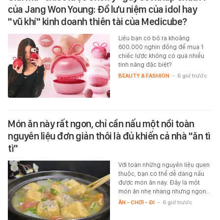
của Jang Won Young: Đồ lưu niệm của idol hay
"vũ khí" kinh doanh thiên tài của Medicube?
Liệu bạn có bỏ ra khoảng
600.000 nghìn đồng để mua 1
chiếc lược không có quá nhiều
tính năng đặc biệt?
BEAUTY & FASHION
-
6 giờ trước
Món ăn này rất ngon, chỉ cần nấu một nồi toàn
nguyên liệu đơn giản thôi là đủ khiến cả nhà "ăn tì
tì"
Với toàn những nguyên liệu quen
thuộc, bạn có thể dễ dàng nấu
được món ăn này. Đây là một
món ăn nhẹ nhàng nhưng ngon…
ĂN - CHƠI - ĐI
-
6 giờ trước