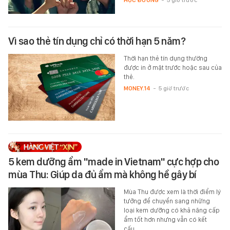
HỌC ĐƯỜNG
-
5 giờ trước
Vì sao thẻ tín dụng chỉ có thời hạn 5 năm?
Thời hạn thẻ tín dụng thường
được in ở mặt trước hoặc sau của
thẻ.
MONEY.14
-
5 giờ trước
5 kem dưỡng ẩm "made in Vietnam" cực hợp cho
mùa Thu: Giúp da đủ ẩm mà không hề gây bí
Mùa Thu được xem là thời điểm lý
tưởng để chuyển sang những
loại kem dưỡng có khả năng cấp
ẩm tốt hơn nhưng vẫn có kết
cấu…