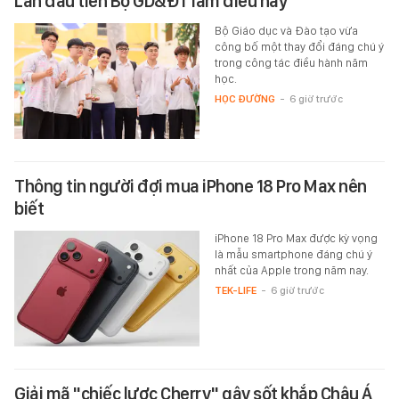
Lần đầu tiên Bộ GD&ĐT làm điều này
Bộ Giáo dục và Đào tạo vừa
công bố một thay đổi đáng chú ý
trong công tác điều hành năm
học.
HỌC ĐƯỜNG
-
6 giờ trước
Thông tin người đợi mua iPhone 18 Pro Max nên
biết
iPhone 18 Pro Max được kỳ vọng
là mẫu smartphone đáng chú ý
nhất của Apple trong năm nay.
TEK-LIFE
-
6 giờ trước
Giải mã "chiếc lược Cherry" gây sốt khắp Châu Á