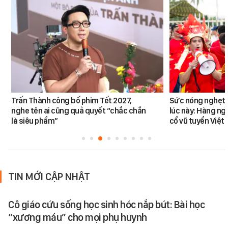
Trấn Thành công bố phim Tết 2027,
Sức nóng nghẹt t
nghe tên ai cũng quả quyết “chắc chắn
lúc này: Hàng ng
là siêu phẩm”
cổ vũ tuyển Việt
TIN MỚI CẬP NHẬT
Cô giáo cứu sống học sinh hóc nắp bút: Bài học
“xương máu” cho mọi phụ huynh