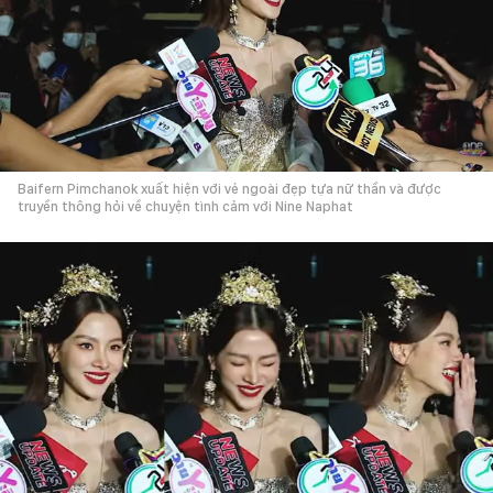
Baifern Pimchanok xuất hiện với vẻ ngoài đẹp tựa nữ thần và được
truyền thông hỏi về chuyện tình cảm với Nine Naphat