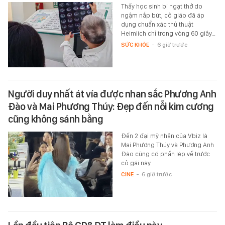
Thấy học sinh bị ngạt thở do
ngậm nắp bút, cô giáo đã áp
dụng chuẩn xác thủ thuật
Heimlich chỉ trong vòng 60 giây…
SỨC KHỎE
-
6 giờ trước
Người duy nhất át vía được nhan sắc Phương Anh
Đào và Mai Phương Thúy: Đẹp đến nỗi kim cương
cũng không sánh bằng
Đến 2 đại mỹ nhân của Vbiz là
Mai Phương Thúy và Phương Anh
Đào cũng có phần lép vế trước
cô gái này.
CINE
-
6 giờ trước