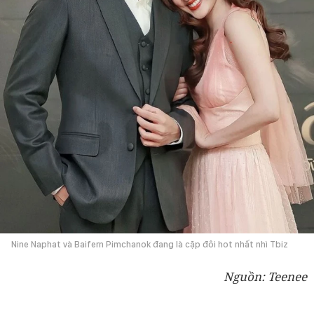
Nine Naphat và Baifern Pimchanok đang là cặp đôi hot nhất nhì Tbiz
Nguồn: Teenee