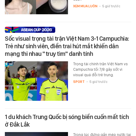
XEM MUA LUÔN
-
5 giờ trước
Sốc visual trọng tài trận Việt Nam 3-1 Campuchia:
Trẻ như sinh viên, điển trai hút mắt khiến dân
mạng thi nhau "truy tìm" danh tính
Trọng tài chính trận Việt Nam vs
Campuchia tối 7/8 gây sốt vì
visual quá đỗi trẻ trung.
SPORT
-
5 giờ trước
1 du khách Trung Quốc bị sóng biển cuốn mất tích
ở Đắk Lắk
Trong lúc đứng gần mép nước tại