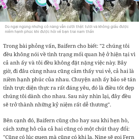
Dù ngại ngùng nhưng cô nàng vẫn cười thật tươi và không giấu được
niềm hạnh phúc khi được hỏi về bạn trai nam thần
Trong bài phỏng vấn, Baifern cho biết: "2 chúng tôi
đều không nói về tình trạng mối quan hệ ở hiện tại vì
cả anh ấy và tôi đều không đặt nặng việc này. Bây
giờ, đi đâu cùng nhau cũng cảm thấy vui vẻ, cả hai là
niềm hạnh phúc của nhau. Chuyện anh ấy bảo sẽ tán
tỉnh trực diện thực ra rất đáng yêu, đó là điều tốt đẹp
chúng tôi dành cho nhau. Sau này nhìn lại, đây đều
sẽ trở thành những kỷ niệm rất dễ thương".
Bên cạnh đó, Baifern cũng cho hay sau khi hẹn hò,
cách xưng hô của cả hai cũng có một chút thay đổi:
"Cũng có lúc quen mà cũng có khi lạ, Nine sẽ gọi Fern