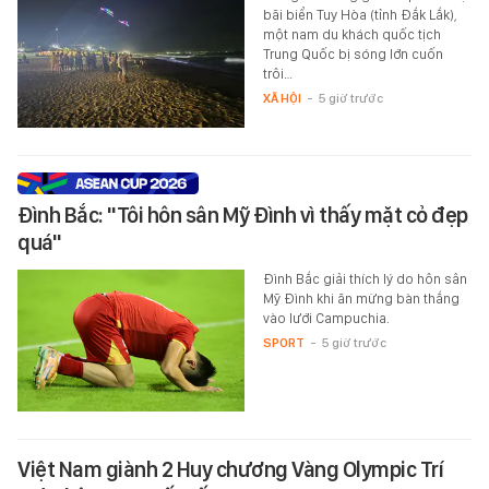
bãi biển Tuy Hòa (tỉnh Đắk Lắk),
một nam du khách quốc tịch
Trung Quốc bị sóng lớn cuốn
trôi…
XÃ HỘI
-
5 giờ trước
Đình Bắc: "Tôi hôn sân Mỹ Đình vì thấy mặt cỏ đẹp
quá"
Đình Bắc giải thích lý do hôn sân
Mỹ Đình khi ăn mừng bàn thắng
vào lưới Campuchia.
SPORT
-
5 giờ trước
Việt Nam giành 2 Huy chương Vàng Olympic Trí