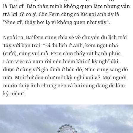
là 'Bai ơi'. Bản thân mình không quen lắm nhưng vẫn
trả lời 'Gì cơ ạ'. Còn Fern cũng có lúc gọi anh ấy là
'Nine ơi', thấy hơi lạ vì không quen như vậy".
Ngoài ra, Baifern cũng chia sẻ về chuyến du lịch trời
Tây với bạn trai: "Đi du lịch ở Anh, kem ngọt nha
(cười), cũng vui mà. Fern cảm thấy rất hạnh phúc.
Làm việc cả năm rồi nên hiếm khi có kỳ nghỉ dài,
được ở cùng với gia đình ở bên đó, Nine cũng sang đó
nữa. Mọi thứ đều như một kỳ nghỉ vui vẻ. Mọi người
muốn thấy ảnh chung nên cả hai cũng đăng để làm
kỷ niệm".