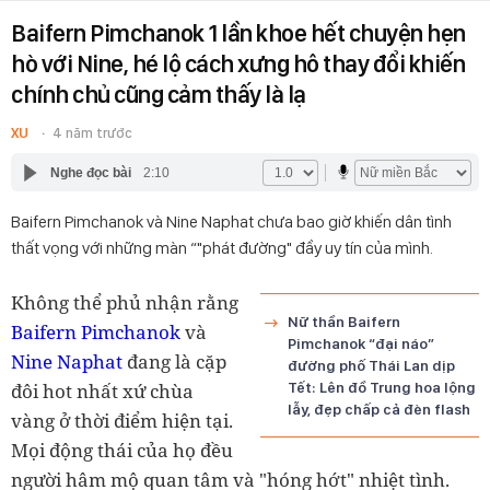
Baifern Pimchanok 1 lần khoe hết chuyện hẹn
hò với Nine, hé lộ cách xưng hô thay đổi khiến
chính chủ cũng cảm thấy là lạ
XU
4 năm trước
Nghe đọc bài
2:10
Baifern Pimchanok và Nine Naphat chưa bao giờ khiến dân tình
thất vọng với những màn “"phát đường" đầy uy tín của mình.
Không thể phủ nhận rằng
Nữ thần Baifern
Baifern Pimchanok
và
Pimchanok “đại náo”
Nine Naphat
đang là cặp
đường phố Thái Lan dịp
đôi hot nhất xứ chùa
Tết: Lên đồ Trung hoa lộng
lẫy, đẹp chấp cả đèn flash
vàng ở thời điểm hiện tại.
Mọi động thái của họ đều
người hâm mộ quan tâm và "hóng hớt" nhiệt tình.