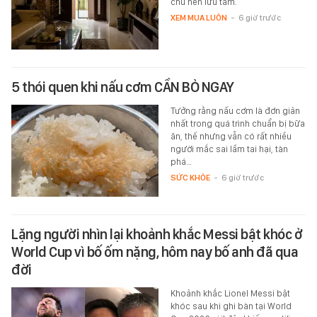
chủ nên lưu tâm.
XEM MUA LUÔN
-
6 giờ trước
5 thói quen khi nấu cơm CẦN BỎ NGAY
Tưởng rằng nấu cơm là đơn giản
nhất trong quá trình chuẩn bị bữa
ăn, thế nhưng vẫn có rất nhiều
người mắc sai lầm tai hại, tàn
phá…
SỨC KHỎE
-
6 giờ trước
Lặng người nhìn lại khoảnh khắc Messi bật khóc ở
World Cup vì bố ốm nặng, hôm nay bố anh đã qua
đời
Khoảnh khắc Lionel Messi bật
khóc sau khi ghi bàn tại World