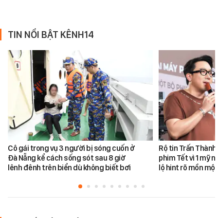
TIN NỔI BẬT KÊNH14
Cô gái trong vụ 3 người bị sóng cuốn ở
Rộ tin Trấn Thành
Đà Nẵng kể cách sống sót sau 8 giờ
phim Tết vì 1 mỹ n
lênh đênh trên biển dù không biết bơi
lộ hint rõ mồn một