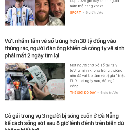
Cup 2026 giờ đây khiến người
hâm mộ càng xót xa.
SPORT
-
6 giờ trước
Vứt nhầm tấm vé số trúng hơn 30 tỷ đồng vào
thùng rác, người đàn ông khiến cả công ty vệ sinh
phải mất 2 ngày tìm lại
Một người chơi xổ số tại Italy
tưởng mình không trúng thưởng
nên đã vứt bỏ tấm vé trị giá 1 triệu
EUR. Hai ngày sau, đội ngũ
công…
THẾ GIỚI ĐÓ ĐÂY
-
6 giờ trước
Cô gái trong vụ 3 người bị sóng cuốn ở Đà Nẵng
kể cách sống sót sau 8 giờ lênh đênh trên biển dù