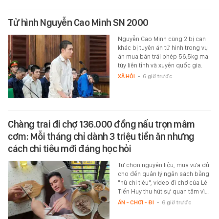
Tử hình Nguyễn Cao Minh SN 2000
Nguyễn Cao Minh cùng 2 bị can
khác bị tuyên án tử hình trong vụ
án mua bán trái phép 56,5kg ma
túy liên tỉnh và xuyên quốc gia.
XÃ HỘI
-
6 giờ trước
Chàng trai đi chợ 136.000 đồng nấu trọn mâm
cơm: Mỗi tháng chỉ dành 3 triệu tiền ăn nhưng
cách chi tiêu mới đáng học hỏi
Từ chọn nguyên liệu, mua vừa đủ
cho đến quản lý ngân sách bằng
"hũ chi tiêu", video đi chợ của Lê
Tiến Huy thu hút sự quan tâm vì…
ĂN - CHƠI - ĐI
-
6 giờ trước