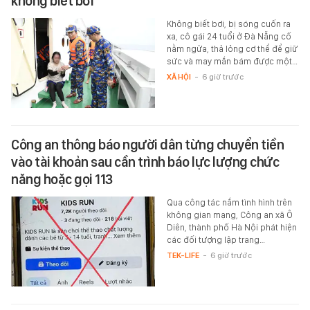
không biết bơi
Không biết bơi, bị sóng cuốn ra
xa, cô gái 24 tuổi ở Đà Nẵng cố
nằm ngửa, thả lỏng cơ thể để giữ
sức và may mắn bám được một…
XÃ HỘI
-
6 giờ trước
Công an thông báo người dân từng chuyển tiền
vào tài khoản sau cần trình báo lực lượng chức
năng hoặc gọi 113
Qua công tác nắm tình hình trên
không gian mạng, Công an xã Ô
Diên, thành phố Hà Nội phát hiện
các đối tượng lập trang…
TEK-LIFE
-
6 giờ trước