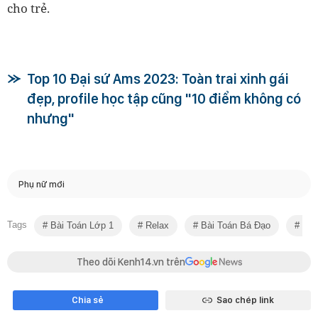
cho trẻ.
Top 10 Đại sứ Ams 2023: Toàn trai xinh gái
đẹp, profile học tập cũng "10 điểm không có
nhưng"
Phụ nữ mới
Tags
Bài Toán Lớp 1
Relax
Bài Toán Bá Đạo
Học
Theo dõi Kenh14.vn trên
Chia sẻ
Sao chép link