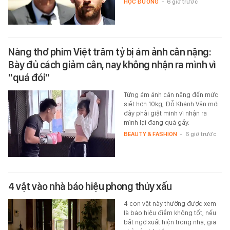
HỌC ĐƯỜNG
-
6 giờ trước
Nàng thơ phim Việt trăm tỷ bị ám ảnh cân nặng:
Bày đủ cách giảm cân, nay không nhận ra mình vì
"quá đói"
Từng ám ảnh cân nặng đến mức
siết hơn 10kg, Đỗ Khánh Vân mới
đây phải giật mình vì nhận ra
mình lại đang quá gầy.
BEAUTY & FASHION
-
6 giờ trước
4 vật vào nhà báo hiệu phong thủy xấu
4 con vật này thường được xem
là báo hiệu điềm không tốt, nếu
bất ngờ xuất hiện trong nhà, gia