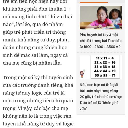
trẻ em tiểu học hiện nay đôi
khi không phải đơn thuần 1 +
mà mang tính chất "đố vui hại
não", lắt léo, qua đó nhằm
giúp trẻ phát triển trí thông
Phụ huynh bó tay vì một
minh, khả năng tư duy, phán
chi tiết trong bài Toán lớp
đoán nhưng cũng khiến học
3: 1600 - 2800 + 3500 = ?
sinh dễ mắc sai lầm, ngay cả
cha mẹ cũng bị nhầm lẫn.
Trong một số kỳ thi tuyển sinh
của các trường danh tiếng, khả
Nếu con bạn có thể giải
bài toán này trong vòng
năng tư duy logic của trẻ là
20 giây thì xin chúc mừng:
một trong những tiêu chí quan
Đứa trẻ có IQ "không hề
trọng. Vì vậy, các bậc cha mẹ
vừa"
không nên lơ là trong việc rèn
luyện khả năng tư duy và logic