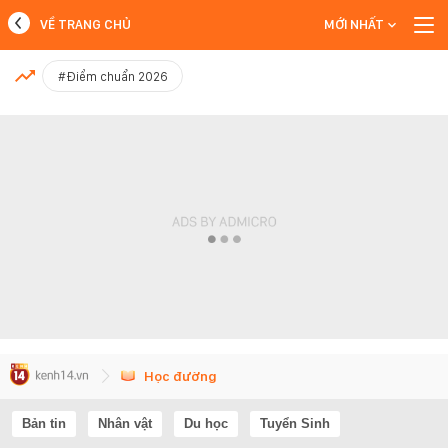
VỀ TRANG CHỦ
MỚI NHẤT
MỚI NHẤT
#Điểm chuẩn 2026
Xem thêm
Học đường
Bản tin
Nhân vật
Du học
Tuyển Sinh