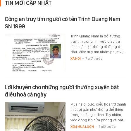
TIN MỚI CẬP NHẬT
Công an truy tìm người có tên Trịnh Quang Nam
SN 1999
Trịnh Quang Nam là đối tượng
truy tìm trong lĩnh vực điều tra
hình sự, hiện không rõ đang ở
đâu. Việc truy tìm nhằm phục vụ…
XÃ HỘI
-
7 giờ trước
Lời khuyên cho những người thường xuyên bật
điều hoà cả ngày
Mùa hè oi bức, điều hòa trở thành
thiết bị gần như không thể thiếu
trong nhiều gia đình. Tuy nhiên,
việc đóng kín cửa phòng và bật…
XEM MUA LUÔN
-
7 giờ trước