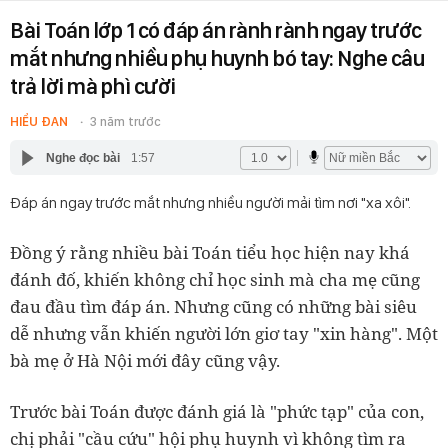
Bài Toán lớp 1 có đáp án rành rành ngay trước
mắt nhưng nhiều phụ huynh bó tay: Nghe câu
trả lời mà phì cười
HIỂU ĐAN
3 năm trước
Nghe đọc bài
1:57
Đáp án ngay trước mắt nhưng nhiều người mải tìm nơi "xa xôi".
Đồng ý rằng nhiều bài Toán tiểu học hiện nay khá
đánh đố, khiến không chỉ học sinh mà cha mẹ cũng
đau đầu tìm đáp án. Nhưng cũng có những bài siêu
dễ nhưng vẫn khiến người lớn giơ tay "xin hàng". Một
bà mẹ ở Hà Nội mới đây cũng vậy.
Trước bài Toán được đánh giá là "phức tạp" của con,
chị phải "cầu cứu" hội phụ huynh vì không tìm ra