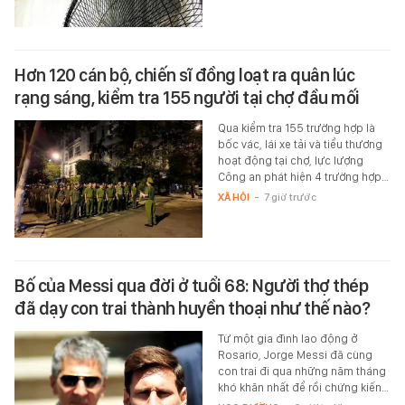
Hơn 120 cán bộ, chiến sĩ đồng loạt ra quân lúc
rạng sáng, kiểm tra 155 người tại chợ đầu mối
Qua kiểm tra 155 trường hợp là
bốc vác, lái xe tải và tiểu thương
hoạt động tại chợ, lực lượng
Công an phát hiện 4 trường hợp…
XÃ HỘI
-
7 giờ trước
Bố của Messi qua đời ở tuổi 68: Người thợ thép
đã dạy con trai thành huyền thoại như thế nào?
Từ một gia đình lao động ở
Rosario, Jorge Messi đã cùng
con trai đi qua những năm tháng
khó khăn nhất để rồi chứng kiến…