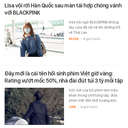
Lisa vội rời Hàn Quốc sau màn tái hợp chóng vánh
với BLACKPINK
Vừa hội ngộ BLACKPINK không
lâu, Lisa đã vội vã lên đường trở
về Thái Lan.
MUSIK
-
6 giờ trước
Đây mới là cái tên hồi sinh phim Việt giờ vàng:
Rating vượt mốc 50%, nhà đài đút túi 3 tỷ mỗi tập
Sức hút của bộ phim làm triệu
khán mong chờ từng tập, đưa
phim Việt đến thời hoàng kim.
CINE
-
6 giờ trước