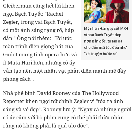
Gleiberman cũng hết lời khen
ngợi Bạch Tuyết: "Rachel
Zegler, trong vai Bạch Tuyết,
Mỹ nhân Hàn gây sốt MXH
có một ánh sáng rạng rỡ, hấp
vì hóa Bạch Tuyết đẹp
dẫn." Ông nói thêm: "Tôi ước
hơn bản gốc, từ làn da
màn trình diễn giọng hát của
cho đến mái tóc đều như
Gadot mang tính opera hơn và
"xé truyện bước ra"
ít Mata Hari hơn, nhưng cô ấy
vẫn tạo nên một nhân vật phản diện mạnh mẽ đầy
phong cách".
Nhà phê bình David Rooney của The Hollywood
Reporter khen ngợi nữ chính Zegler vì "tỏa ra ánh
sáng và vẻ đẹp". Rooney lưu ý:
"Ngay cả những người
có ác cảm với bộ phim cũng có thể phải thừa nhận
rằng nó không phải là quả táo độc".