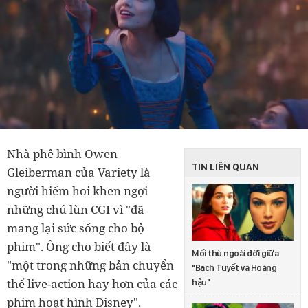
Nhà phê bình Owen
TIN LIÊN QUAN
Gleiberman của Variety là
người hiếm hoi khen ngợi
những chú lùn CGI vì "đã
mang lại sức sống cho bộ
phim". Ông cho biết đây là
Mối thù ngoài đời giữa
"một trong những bản chuyển
"Bạch Tuyết và Hoàng
thể live-action hay hơn của các
hậu"
phim hoạt hình Disney".