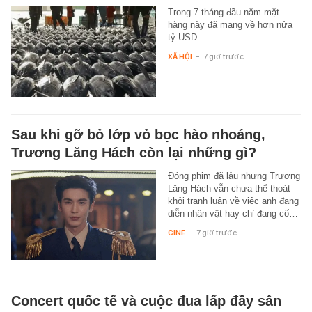
Trong 7 tháng đầu năm mặt
hàng này đã mang về hơn nửa
tỷ USD.
XÃ HỘI
-
7 giờ trước
Sau khi gỡ bỏ lớp vỏ bọc hào nhoáng,
Trương Lăng Hách còn lại những gì?
Đóng phim đã lâu nhưng Trương
Lăng Hách vẫn chưa thể thoát
khỏi tranh luận về việc anh đang
diễn nhân vật hay chỉ đang cố…
CINE
-
7 giờ trước
Concert quốc tế và cuộc đua lấp đầy sân