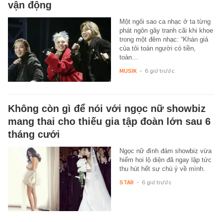
vận động
Một ngôi sao ca nhạc ở ta từng
phát ngôn gây tranh cãi khi khoe
trong một đêm nhạc: “Khán giả
của tôi toàn người có tiền,
toàn…
MUSIK
-
6 giờ trước
Không còn gì để nói với ngọc nữ showbiz
mang thai cho thiếu gia tập đoàn lớn sau 6
tháng cưới
Ngọc nữ đình đám showbiz vừa
hiếm hoi lộ diện đã ngay lập tức
thu hút hết sự chú ý về mình.
STAR
-
6 giờ trước