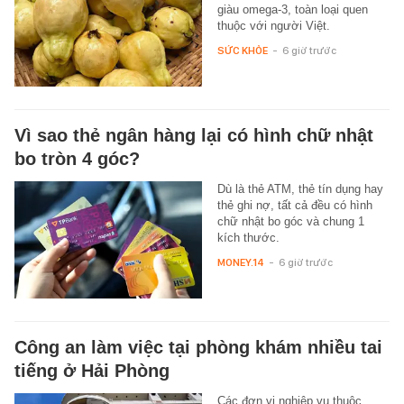
giàu omega-3, toàn loại quen
thuộc với người Việt.
SỨC KHỎE
-
6 giờ trước
Vì sao thẻ ngân hàng lại có hình chữ nhật
bo tròn 4 góc?
Dù là thẻ ATM, thẻ tín dụng hay
thẻ ghi nợ, tất cả đều có hình
chữ nhật bo góc và chung 1
kích thước.
MONEY.14
-
6 giờ trước
Công an làm việc tại phòng khám nhiều tai
tiếng ở Hải Phòng
Các đơn vị nghiệp vụ thuộc