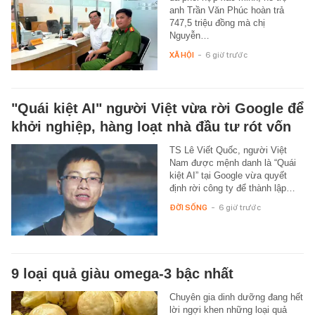
anh Trần Văn Phúc hoàn trả
747,5 triệu đồng mà chị
Nguyễn…
XÃ HỘI
-
6 giờ trước
"Quái kiệt AI" người Việt vừa rời Google để
khởi nghiệp, hàng loạt nhà đầu tư rót vốn
TS Lê Viết Quốc, người Việt
Nam được mệnh danh là “Quái
kiệt AI” tại Google vừa quyết
định rời công ty để thành lập…
ĐỜI SỐNG
-
6 giờ trước
9 loại quả giàu omega-3 bậc nhất
Chuyên gia dinh dưỡng đang hết
lời ngợi khen những loại quả