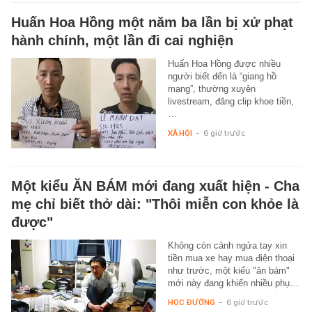
Huấn Hoa Hồng một năm ba lần bị xử phạt
hành chính, một lần đi cai nghiện
Huấn Hoa Hồng được nhiều
người biết đến là “giang hồ
mạng”, thường xuyên
livestream, đăng clip khoe tiền,
…
XÃ HỘI
-
6 giờ trước
Một kiểu ĂN BÁM mới đang xuất hiện - Cha
mẹ chỉ biết thở dài: "Thôi miễn con khỏe là
được"
Không còn cảnh ngửa tay xin
tiền mua xe hay mua điện thoại
như trước, một kiểu "ăn bám"
mới này đang khiến nhiều phụ…
HỌC ĐƯỜNG
-
6 giờ trước