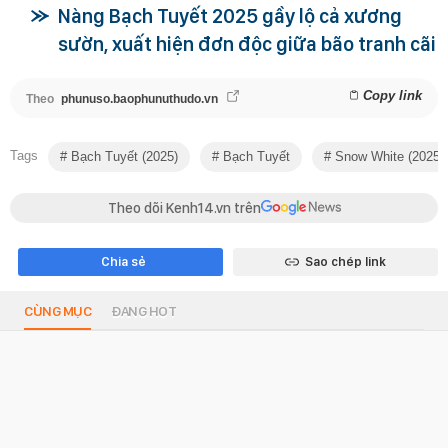
Nàng Bạch Tuyết 2025 gầy lộ cả xương
sườn, xuất hiện đơn độc giữa bão tranh cãi
Copy link
Theo
phunuso.baophunuthudo.vn
Tags
Bạch Tuyết (2025)
Bạch Tuyết
Snow White (2025)
Theo dõi Kenh14.vn trên
Chia sẻ
Sao chép link
CÙNG MỤC
ĐANG HOT