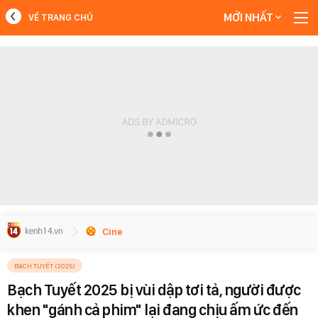
MỚI NHẤT
VỀ TRANG CHỦ
MỚI NHẤT
Xem thêm
Cine
BẠCH TUYẾT (2025)
Bạch Tuyết 2025 bị vùi dập tơi tả, người được
khen "gánh cả phim" lại đang chịu ấm ức đến