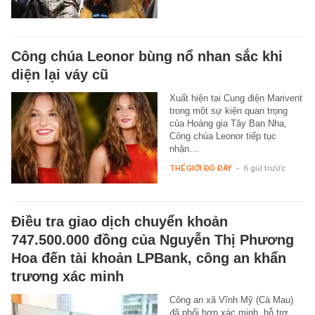
Công chúa Leonor bùng nổ nhan sắc khi
diện lại váy cũ
Xuất hiện tại Cung điện Marivent
trong một sự kiện quan trọng
của Hoàng gia Tây Ban Nha,
Công chúa Leonor tiếp tục
nhận…
THẾ GIỚI ĐÓ ĐÂY
-
6 giờ trước
Điều tra giao dịch chuyển khoản
747.500.000 đồng của Nguyễn Thị Phương
Hoa đến tài khoản LPBank, công an khẩn
trương xác minh
Công an xã Vĩnh Mỹ (Cà Mau)
đã phối hợp xác minh, hỗ trợ