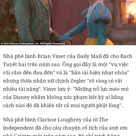
Nhà phê bình Brian Viner của Daily Mail đã cho Bạch
Tuyết hai trên năm sao. Ông gọi đây là một "vụ việc
rối rắm đến đau đớn" và là "bản tái hiện nhạt nhòa"
nhưng thừa nhận nữ chính Zegler "rõ ràng có rất
nhiều tài năng". Viner lưu ý:
"Những nỗ lực méo mó
của Disney nhằm không xúc phạm bất kỳ ai bằng
cách nào đó đã khiến tất cả mọi người phật lòng".
Nhà phê bình Clarisse Loughrey của tờ The
Independent đã cho câu chuyện cổ tích của anh em
nhà Grimm một trên năm sao. Bà chỉ trích hãng