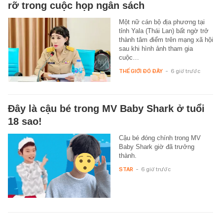
rỡ trong cuộc họp ngân sách
Một nữ cán bộ địa phương tại
tỉnh Yala (Thái Lan) bất ngờ trở
thành tâm điểm trên mạng xã hội
sau khi hình ảnh tham gia
cuộc…
THẾ GIỚI ĐÓ ĐÂY
-
6 giờ trước
Đây là cậu bé trong MV Baby Shark ở tuổi
18 sao!
Cậu bé đóng chính trong MV
Baby Shark giờ đã trưởng
thành.
STAR
-
6 giờ trước