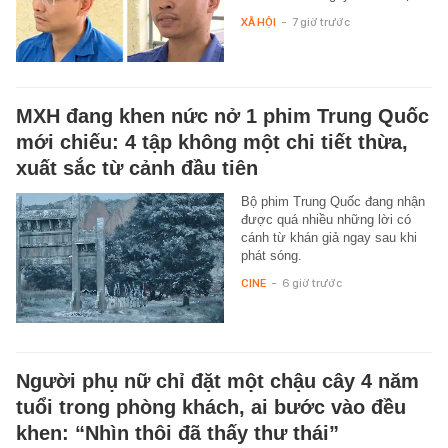
XÃ HỘI
-
7 giờ trước
MXH đang khen nức nở 1 phim Trung Quốc
mới chiếu: 4 tập không một chi tiết thừa,
xuất sắc từ cảnh đầu tiên
Bộ phim Trung Quốc đang nhận
được quá nhiều những lời có
cánh từ khán giả ngay sau khi
phát sóng.
CINE
-
6 giờ trước
Người phụ nữ chỉ đặt một chậu cây 4 năm
tuổi trong phòng khách, ai bước vào đều
khen: “Nhìn thôi đã thấy thư thái”