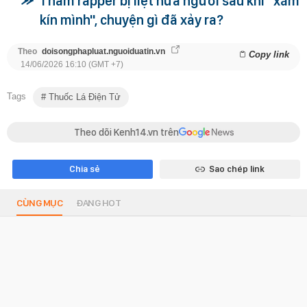
1 nam rapper bị liệt nửa người sau khi "xăm
kín mình", chuyện gì đã xảy ra?
Theo
doisongphapluat.nguoiduatin.vn
Copy link
14/06/2026 16:10 (GMT +7)
Tags
Thuốc Lá Điện Tử
Theo dõi Kenh14.vn trên
Chia sẻ
Sao chép link
CÙNG MỤC
ĐANG HOT