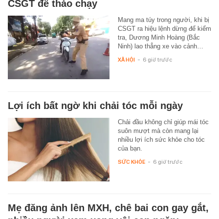
CSGT để tháo chạy
Mang ma túy trong người, khi bị
CSGT ra hiệu lệnh dừng để kiểm
tra, Dương Minh Hoàng (Bắc
Ninh) lao thẳng xe vào cảnh…
XÃ HỘI
-
6 giờ trước
Lợi ích bất ngờ khi chải tóc mỗi ngày
Chải đầu không chỉ giúp mái tóc
suôn mượt mà còn mang lại
nhiều lợi ích sức khỏe cho tóc
của bạn.
SỨC KHỎE
-
6 giờ trước
Mẹ đăng ảnh lên MXH, chê bai con gay gắt,