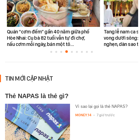
Quán “cơm đếm” gần 40 năm giữa phố
Tang lễ nam ca s
Hòe Nhai: Cụ bà 82 tuổi vẫn tự đi chợ,
vong dưới sông: 
nấu cơm mỗi ngày, bán một tô…
nghẹn, dàn sao t
TIN MỚI CẬP NHẬT
Thẻ NAPAS là thẻ gì?
Vì sao lại gọi là thẻ NAPAS?
MONEY.14
-
7 giờ trước