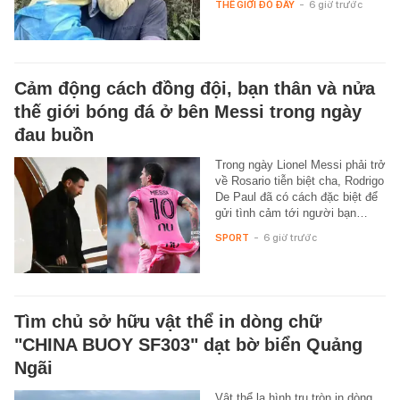
THẾ GIỚI ĐÓ ĐÂY
-
6 giờ trước
Cảm động cách đồng đội, bạn thân và nửa
thế giới bóng đá ở bên Messi trong ngày
đau buồn
Trong ngày Lionel Messi phải trở
về Rosario tiễn biệt cha, Rodrigo
De Paul đã có cách đặc biệt để
gửi tình cảm tới người bạn…
SPORT
-
6 giờ trước
Tìm chủ sở hữu vật thể in dòng chữ
"CHINA BUOY SF303" dạt bờ biển Quảng
Ngãi
Vật thể lạ hình trụ tròn in dòng