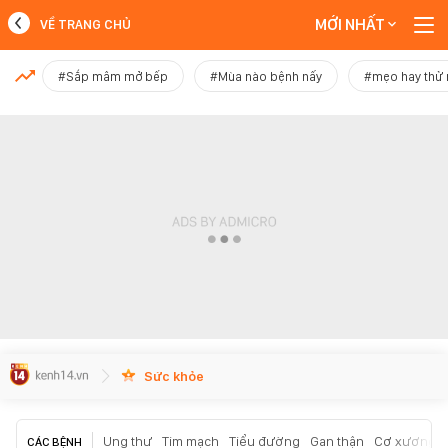
MỚI NHẤT
VỀ TRANG CHỦ
MỚI NHẤT
#Sắp mâm mở bếp
#Mùa nào bệnh nấy
#mẹo hay thử
Xem thêm
Sức khỏe
Ung thư
Tim mạch
Tiểu đường
Gan thận
Cơ xương k
CÁC BỆNH