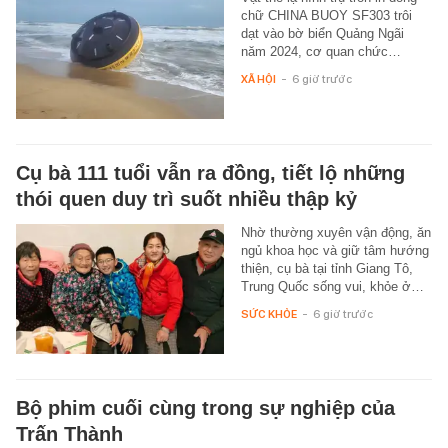
chữ CHINA BUOY SF303 trôi
dạt vào bờ biển Quảng Ngãi
năm 2024, cơ quan chức…
XÃ HỘI
-
6 giờ trước
Cụ bà 111 tuổi vẫn ra đồng, tiết lộ những
thói quen duy trì suốt nhiều thập kỷ
Nhờ thường xuyên vận động, ăn
ngủ khoa học và giữ tâm hướng
thiện, cụ bà tại tỉnh Giang Tô,
Trung Quốc sống vui, khỏe ở…
SỨC KHỎE
-
6 giờ trước
Bộ phim cuối cùng trong sự nghiệp của
Trấn Thành