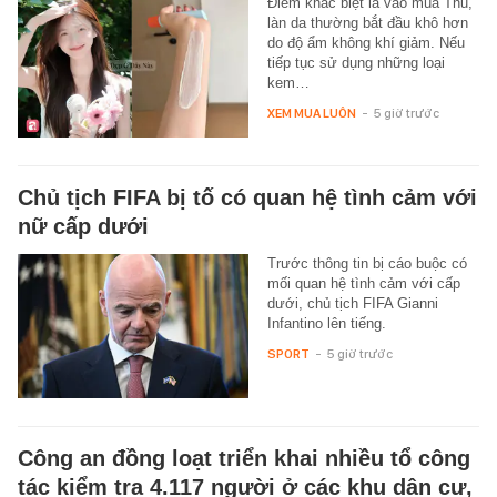
Điểm khác biệt là vào mùa Thu,
làn da thường bắt đầu khô hơn
do độ ẩm không khí giảm. Nếu
tiếp tục sử dụng những loại
kem…
XEM MUA LUÔN
-
5 giờ trước
Chủ tịch FIFA bị tố có quan hệ tình cảm với
nữ cấp dưới
Trước thông tin bị cáo buộc có
mối quan hệ tình cảm với cấp
dưới, chủ tịch FIFA Gianni
Infantino lên tiếng.
SPORT
-
5 giờ trước
Công an đồng loạt triển khai nhiều tổ công
tác kiểm tra 4.117 người ở các khu dân cư,