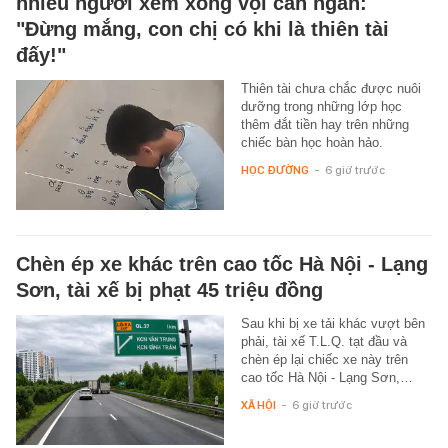
nhiều người xem xong vội can ngăn:
"Đừng mắng, con chị có khi là thiên tài
đấy!"
Thiên tài chưa chắc được nuôi
dưỡng trong những lớp học
thêm đắt tiền hay trên những
chiếc bàn học hoàn hảo.
HỌC ĐƯỜNG
-
6 giờ trước
Chèn ép xe khác trên cao tốc Hà Nội - Lạng
Sơn, tài xế bị phạt 45 triệu đồng
Sau khi bị xe tải khác vượt bên
phải, tài xế T.L.Q. tạt đầu và
chèn ép lại chiếc xe này trên
cao tốc Hà Nội - Lạng Sơn,…
XÃ HỘI
-
6 giờ trước