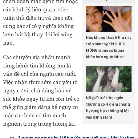
chẩn đoán mắc bệnh tim hoặc
các bệnh lý liên quan, việc
tuân thủ điều trị và theo dõi
cùng bác sĩ có ý nghĩa không
kém bất kỳ thay đổi lối sống
Nếu không thấy 5 thứ này
nào.
trên bàn tay, XIN CHÚC
MỪNG vì bạn có lá gan
Các chuyên gia nhấn mạnh
khỏe hơn người khác!
rằng bệnh tim không còn là
vấn đề chỉ của người cao tuổi.
Việc nhận thức sớm các yếu tố
nguy cơ và chủ động bảo vệ
sức khỏe ngay từ khi còn trẻ có
Nữ giới tuổi thọ ngắn
thường có 4 điểm chung,
thể giúp giảm đáng kể nguy cơ
hy vọng bạn không bị liệt
mắc các biến cố tim mạch
vào danh sách!
nghiêm trọng trong tương lai.