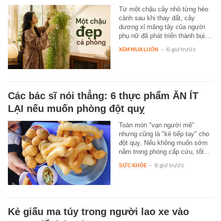
Từ một chậu cây nhỏ từng héo
cành sau khi thay đất, cây
dương xỉ măng tây của người
phụ nữ đã phát triển thành bụi…
XEM MUA LUÔN
-
6 giờ trước
Các bác sĩ nói thẳng: 6 thực phẩm ĂN ÍT
LẠI nếu muốn phòng đột quỵ
Toàn món "vạn người mê"
nhưng cũng là "kẻ tiếp tay" cho
đột quỵ. Nếu không muốn sớm
nằm trong phòng cấp cứu, tốt…
SỨC KHỎE
-
6 giờ trước
Kẻ giấu ma túy trong người lao xe vào