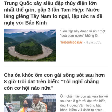
Trung Quốc xây siêu đập thủy điện lớn
nhất thế giới, gấp 3 lần Tam Hiệp: Nước
láng giềng Tây Nam lo ngại, lập tức ra đề
nghị với Bắc Kinh
Siêu đập này được ví như một
"quả bom nước" khổng lồ.
THẾ GIỚI ĐÓ ĐÂY
-
5 giờ trước
Cha òa khóc ôm con gái sống sót sau hơn
8 giờ trôi dạt trên biển: "Tôi nghĩ chẳng
còn cơ hội nào nữa"
Ôm chầm lấy con gái vừa trở về
sau hơn 8 giờ trôi dạt trên biển,
ông Trương Văn Tường bật
khóc. Niềm vui đoàn tụ chưa…