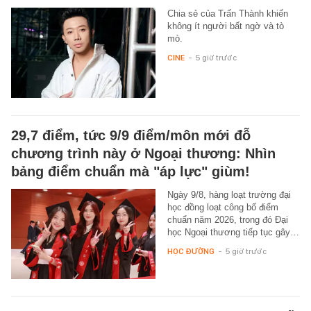
Chia sẻ của Trấn Thành khiến
không ít người bất ngờ và tò
mò.
CINE
-
5 giờ trước
29,7 điểm, tức 9/9 điểm/môn mới đỗ
chương trình này ở Ngoại thương: Nhìn
bảng điểm chuẩn mà "áp lực" giùm!
Ngày 9/8, hàng loạt trường đại
học đồng loạt công bố điểm
chuẩn năm 2026, trong đó Đại
học Ngoại thương tiếp tục gây…
HỌC ĐƯỜNG
-
5 giờ trước