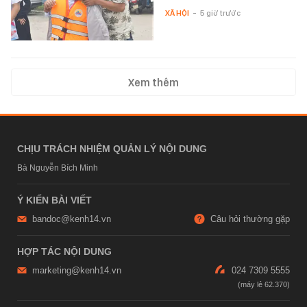
XÃ HỘI
-
5 giờ trước
Xem thêm
CHỊU TRÁCH NHIỆM QUẢN LÝ NỘI DUNG
Bà Nguyễn Bích Minh
Ý KIẾN BÀI VIẾT
bandoc@kenh14.vn
Câu hỏi thường gặp
HỢP TÁC NỘI DUNG
marketing@kenh14.vn
024 7309 5555