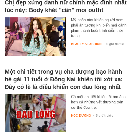
Chị đẹp xứng danh nữ chính mặc đỉnh nhất
lúc này: Body khét "cân" mọi outfit
Mỹ nhân này khiến người xem
phải ấn tượng khi biến mọi cảnh
phim thành buổi trình diễn thời
trang.
BEAUTY & FASHION
-
5 giờ trước
Một chi tiết trong vụ cha dượng bạo hành
bé gái 11 tuổi ở Đồng Nai khiến tôi xót xa:
Đây có lẽ là điều khiến con đau lòng nhất
Có một chi tiết khiến tôi ám ảnh
hơn cả những vết thương trên
cơ thể đứa trẻ.
HỌC ĐƯỜNG
-
5 giờ trước