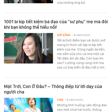
của những ông bố.
1001 bí kíp tiết kiệm bá đạo của “sư phụ” mẹ mà đôi
khi bạn không thể hiểu nổi!
ĐỜI SỐNG
- 8 năm trước
Tết là thời điểm bạn sẽ được mở
mang tri thức với tập bí kíp tiết
kiệm của mẹ. Cũng ngần ấy tiền,
mẹ sắm sửa cho cả nhà một cái
Tết đầm ấm đủ đầy. Còn bạn thì
sao? Lương cũng rủng rỉnh mà
sao cứ bay biến đi đâu hết ý nhỉ…
Mặt Trời, Con Ở Đâu? – Thông điệp từ lời dạy của
người cha
CINE
- 8 năm trước
Những tình huống cảm động đan
xen một chút hài hước, thông