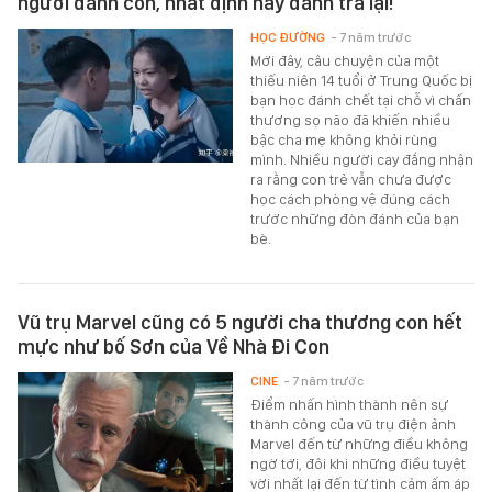
người đánh con, nhất định hãy đánh trả lại!"
HỌC ĐƯỜNG
- 7 năm trước
Mới đây, câu chuyện của một
thiếu niên 14 tuổi ở Trung Quốc bị
bạn học đánh chết tại chỗ vì chấn
thương sọ não đã khiến nhiều
bậc cha mẹ không khỏi rùng
mình. Nhiều người cay đắng nhận
ra rằng con trẻ vẫn chưa được
học cách phòng vệ đúng cách
trước những đòn đánh của bạn
bè.
Vũ trụ Marvel cũng có 5 người cha thương con hết
mực như bố Sơn của Về Nhà Đi Con
CINE
- 7 năm trước
Điểm nhấn hình thành nên sự
thành công của vũ trụ điện ảnh
Marvel đến từ những điều không
ngờ tới, đôi khi những điều tuyệt
vời nhất lại đến từ tình cảm ấm áp