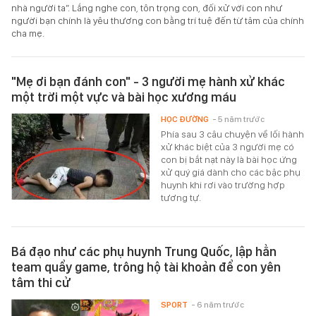
nhà người ta”. Lắng nghe con, tôn trọng con, đối xử với con như
người bạn chính là yêu thương con bằng trí tuệ đến từ tâm của chính
cha mẹ.
"Mẹ ơi bạn đánh con" - 3 người mẹ hành xử khác
một trời một vực và bài học xương máu
HỌC ĐƯỜNG
- 5 năm trước
Phía sau 3 câu chuyện về lối hành
xử khác biệt của 3 người mẹ có
con bị bắt nạt này là bài học ứng
xử quý giá dành cho các bậc phụ
huynh khi rơi vào trường hợp
tương tự.
Bá đạo như các phụ huynh Trung Quốc, lập hẳn
team quẩy game, trông hộ tài khoản để con yên
tâm thi cử
SPORT
- 6 năm trước