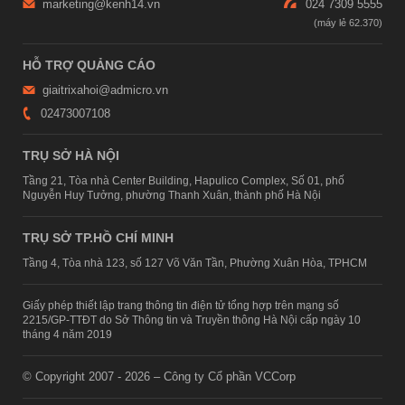
marketing@kenh14.vn
024 7309 5555
HỖ TRỢ QUẢNG CÁO
giaitrixahoi@admicro.vn
02473007108
TRỤ SỞ HÀ NỘI
Tầng 21, Tòa nhà Center Building, Hapulico Complex, Số 01, phố
Nguyễn Huy Tưởng, phường Thanh Xuân, thành phố Hà Nội
TRỤ SỞ TP.HỒ CHÍ MINH
Tầng 4, Tòa nhà 123, số 127 Võ Văn Tần, Phường Xuân Hòa, TPHCM
Giấy phép thiết lập trang thông tin điện tử tổng hợp trên mạng số
2215/GP-TTĐT do Sở Thông tin và Truyền thông Hà Nội cấp ngày 10
tháng 4 năm 2019
© Copyright 2007 - 2026 – Công ty Cổ phần VCCorp