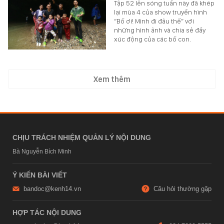
Tập 52 lên sóng tuần này đã khép
lại mùa 4 của show truyền hình
“Bố ơi! Mình đi đâu thế” với
những hình ảnh và chia sẻ đầy
xúc động của các bố con.
Xem thêm
CHỊU TRÁCH NHIỆM QUẢN LÝ NỘI DUNG
Bà Nguyễn Bích Minh
Ý KIẾN BÀI VIẾT
bandoc@kenh14.vn
Câu hỏi thường gặp
HỢP TÁC NỘI DUNG