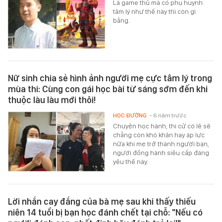
Là game thủ mà có phụ huynh
tâm lý như thế này thì còn gì
bằng.
Nữ sinh chia sẻ hình ảnh người mẹ cực tâm lý trong
mùa thi: Cùng con gái học bài từ sáng sớm đến khi
thuộc làu làu mới thôi!
HỌC ĐƯỜNG
- 6 năm trước
Chuyện học hành, thi cử có lẽ sẽ
chẳng còn khó khăn hay áp lực
nữa khi mẹ trở thành người bạn,
người đồng hành siêu cấp đáng
yêu thế này.
Lời nhắn cay đắng của bà mẹ sau khi thấy thiếu
niên 14 tuổi bị bạn học đánh chết tại chỗ: "Nếu có