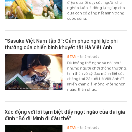
điệp qua lời dạy của người cha
nghèo luôn là động lực giúp cho
đứa con cố gắng hết mình trong
cuộc sống.
“Sasuke Việt Nam tập 3”: Cảm phục nghị lực phi
thường của chiến binh khuyết tật Hà Việt Anh
STAR
- 8 năm trước
Dù không thể nghe và nói như
những người chơi thông thường,
tinh thần võ sỹ đạo mãnh liệt của
chàng trai 23 tuổi Hà Việt Anh đã
khiến khán giả không khỏi nghẹn
ngào, thán phục.
Xúc động với lời tạm biệt đầy ngọt ngào của đại gia
đình “Bố ơi! Mình đi đâu thế”
STAR
- 8 năm trước